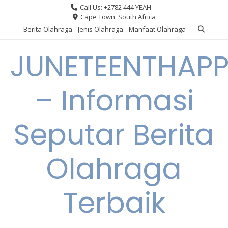
Skip
Call Us: +2782 444 YEAH
to
Cape Town, South Africa
content
Berita Olahraga
Jenis Olahraga
Manfaat Olahraga
JUNETEENTHAPP
– Informasi
Seputar Berita
Olahraga
Terbaik