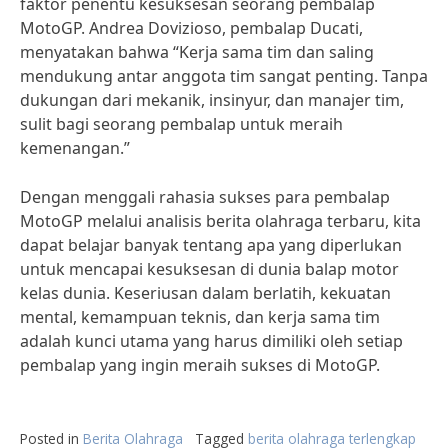
faktor penentu kesuksesan seorang pembalap
MotoGP. Andrea Dovizioso, pembalap Ducati,
menyatakan bahwa “Kerja sama tim dan saling
mendukung antar anggota tim sangat penting. Tanpa
dukungan dari mekanik, insinyur, dan manajer tim,
sulit bagi seorang pembalap untuk meraih
kemenangan.”
Dengan menggali rahasia sukses para pembalap
MotoGP melalui analisis berita olahraga terbaru, kita
dapat belajar banyak tentang apa yang diperlukan
untuk mencapai kesuksesan di dunia balap motor
kelas dunia. Keseriusan dalam berlatih, kekuatan
mental, kemampuan teknis, dan kerja sama tim
adalah kunci utama yang harus dimiliki oleh setiap
pembalap yang ingin meraih sukses di MotoGP.
Posted in
Berita Olahraga
Tagged
berita olahraga terlengkap