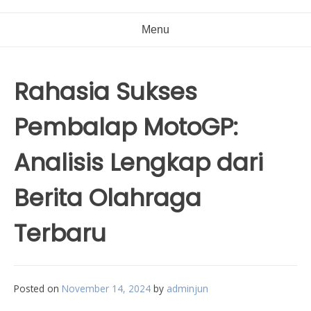
Menu
Rahasia Sukses
Pembalap MotoGP:
Analisis Lengkap dari
Berita Olahraga
Terbaru
Posted on
November 14, 2024
by
adminjun