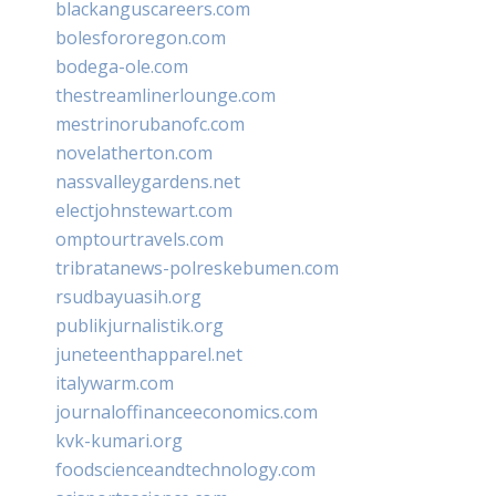
blackanguscareers.com
bolesfororegon.com
bodega-ole.com
thestreamlinerlounge.com
mestrinorubanofc.com
novelatherton.com
nassvalleygardens.net
electjohnstewart.com
omptourtravels.com
tribratanews-polreskebumen.com
rsudbayuasih.org
publikjurnalistik.org
juneteenthapparel.net
italywarm.com
journaloffinanceeconomics.com
kvk-kumari.org
foodscienceandtechnology.com