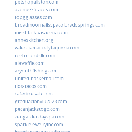
petshopallston.com
avenue26tacos.com
topgglasses.com
broadmoornailsspacoloradosprings.com
missblackpasadena.com
anneskitchen.org
valenciamarketytaqueria.com
reefrecordsllc.com
alawaffle.com
aryouthfishing.com
united-basketball.com
tios-tacos.com
cafecito-satx.com
graduacionviu2023.com
pecanjackstogo.com
zengardendayspa.com
sparklejewelryinc.com
ironcladtattoostudio.com