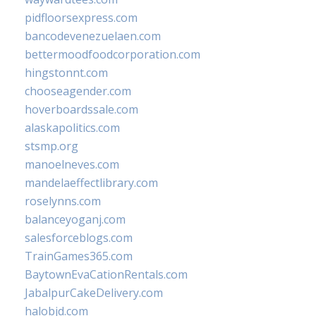
pidfloorsexpress.com
bancodevenezuelaen.com
bettermoodfoodcorporation.com
hingstonnt.com
chooseagender.com
hoverboardssale.com
alaskapolitics.com
stsmp.org
manoelneves.com
mandelaeffectlibrary.com
roselynns.com
balanceyoganj.com
salesforceblogs.com
TrainGames365.com
BaytownEvaCationRentals.com
JabalpurCakeDelivery.com
halobjd.com