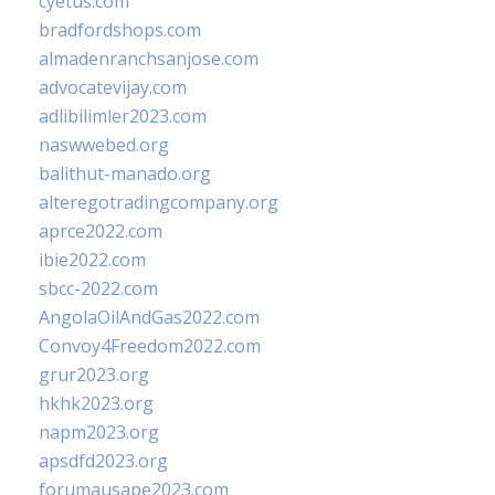
cyetus.com
bradfordshops.com
almadenranchsanjose.com
advocatevijay.com
adlibilimler2023.com
naswwebed.org
balithut-manado.org
alteregotradingcompany.org
aprce2022.com
ibie2022.com
sbcc-2022.com
AngolaOilAndGas2022.com
Convoy4Freedom2022.com
grur2023.org
hkhk2023.org
napm2023.org
apsdfd2023.org
forumausape2023.com