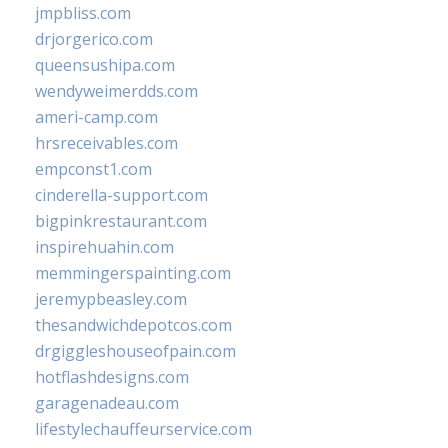
jmpbliss.com
drjorgerico.com
queensushipa.com
wendyweimerdds.com
ameri-camp.com
hrsreceivables.com
empconst1.com
cinderella-support.com
bigpinkrestaurant.com
inspirehuahin.com
memmingerspainting.com
jeremypbeasley.com
thesandwichdepotcos.com
drgiggleshouseofpain.com
hotflashdesigns.com
garagenadeau.com
lifestylechauffeurservice.com