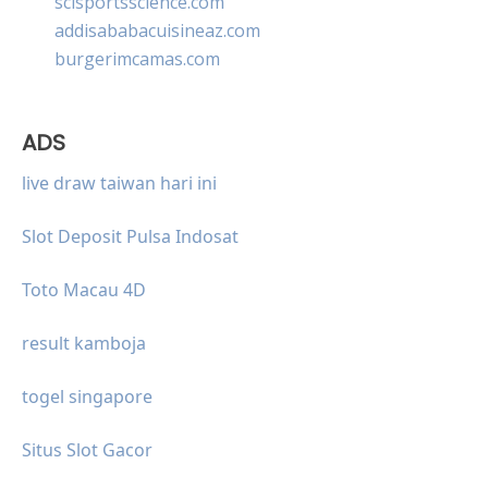
scisportsscience.com
addisababacuisineaz.com
burgerimcamas.com
ADS
live draw taiwan hari ini
Slot Deposit Pulsa Indosat
Toto Macau 4D
result kamboja
togel singapore
Situs Slot Gacor