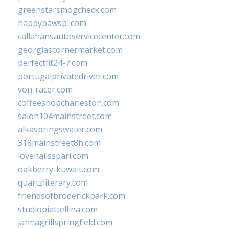
greenstarsmogcheck.com
happypawspl.com
callahansautoservicecenter.com
georgiascornermarket.com
perfectfit24-7.com
portugalprivatedriver.com
von-racer.com
coffeeshopcharleston.com
salon104mainstreet.com
alkaspringswater.com
318mainstreet8h.com
lovenailsspari.com
oakberry-kuwait.com
quartzliterary.com
friendsofbroderickpark.com
studiopiattellina.com
jannagrillspringfield.com