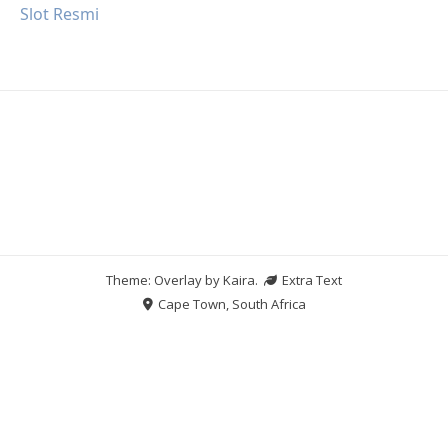
Slot Resmi
Theme: Overlay by
Kaira
.
Extra Text
Cape Town, South Africa