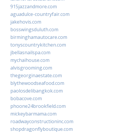
915jazzandmore.com
aguadulce-countryfair.com
jakehovis.com
bosswingsduluth.com
birminghamautocare.com
tonyscountrykitchen.com
jbellasnailspa.com
mychaihouse.com
alvisgrooming.com
thegeorginaestate.com
blythewoodseafood.com
paolosdelibangkok.com
bobacove.com
phoone24brookfield.com
mickeybarmama.com
roadwayconstructioninc.com
shopdragonflyboutique.com