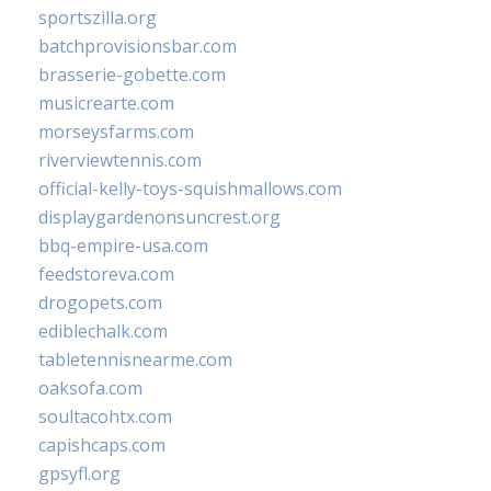
sportszilla.org
batchprovisionsbar.com
brasserie-gobette.com
musicrearte.com
morseysfarms.com
riverviewtennis.com
official-kelly-toys-squishmallows.com
displaygardenonsuncrest.org
bbq-empire-usa.com
feedstoreva.com
drogopets.com
ediblechalk.com
tabletennisnearme.com
oaksofa.com
soultacohtx.com
capishcaps.com
gpsyfl.org