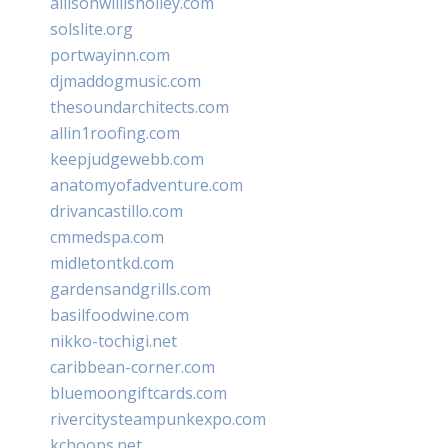
allisonwillisholley.com
solslite.org
portwayinn.com
djmaddogmusic.com
thesoundarchitects.com
allin1roofing.com
keepjudgewebb.com
anatomyofadventure.com
drivancastillo.com
cmmedspa.com
midletontkd.com
gardensandgrills.com
basilfoodwine.com
nikko-tochigi.net
caribbean-corner.com
bluemoongiftcards.com
rivercitysteampunkexpo.com
kchoops.net