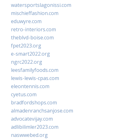
watersportslagonissi.com
mischieffashion.com
eduwyre.com
retro-interiors.com
theblvd-boise.com
fpet2023.org
e-smart2022.org
ngrc2022.org
leesfamilyfoods.com
lewis-lewis-cpas.com
eleontennis.com
cyetus.com
bradfordshops.com
almadenranchsanjose.com
advocatevijay.com
adlibilimler2023.com
naswwebed.org