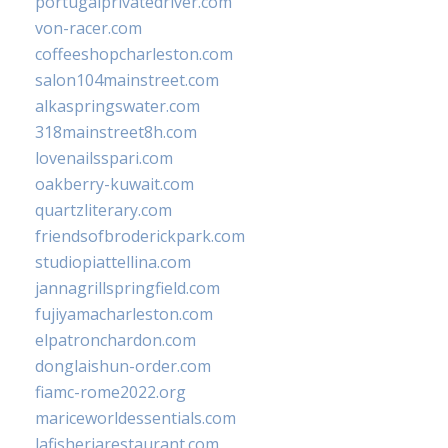
portugalprivatedriver.com
von-racer.com
coffeeshopcharleston.com
salon104mainstreet.com
alkaspringswater.com
318mainstreet8h.com
lovenailsspari.com
oakberry-kuwait.com
quartzliterary.com
friendsofbroderickpark.com
studiopiattellina.com
jannagrillspringfield.com
fujiyamacharleston.com
elpatronchardon.com
donglaishun-order.com
fiamc-rome2022.org
mariceworldessentials.com
lafisheriarestaurant.com