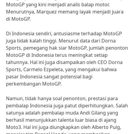
MotoGP yang kini menjadi analis balap motor.
Menurutnya, Marquez memang layak menjadi juara
di MotoGP.
Di Indonesia sendiri, antusiasme terhadap MotoGP
juga tidak kalah tinggi. Menurut data dari Dorna
Sports, pemegang hak siar MotoGP, jumlah penonton
MotoGP di Indonesia terus meningkat setiap
tahunnya. Hal ini juga disampaikan oleh CEO Dorna
Sports, Carmelo Ezpeleta, yang mengakui bahwa
pasar Indonesia sangat potensial bagi
perkembangan MotoGP.
Namun, tidak hanya soal penonton, prestasi para
pembalap Indonesia juga patut diperhitungkan. Salah
satunya adalah pembalap muda Andi Gilang yang
berhasil menunjukkan talenta luar biasa di ajang
Moto3. Hal ini juga diungkapkan oleh Alberto Puig,