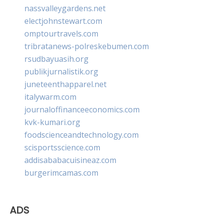
nassvalleygardens.net
electjohnstewart.com
omptourtravels.com
tribratanews-polreskebumen.com
rsudbayuasih.org
publikjurnalistik.org
juneteenthapparel.net
italywarm.com
journaloffinanceeconomics.com
kvk-kumari.org
foodscienceandtechnology.com
scisportsscience.com
addisababacuisineaz.com
burgerimcamas.com
ADS