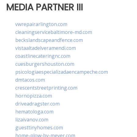
MEDIA PARTNER III
vwrepairarlington.com
cleaningservicebaltimore-md.com
beckslandscapeandfence.com
vistaaltadelveramendi.com
coastlinecateringnc.com
cuesburgershouston.com
psicologiaespecializadaencampeche.com
dmtacos.com
crescentstreetprinting.com
hornopizza.com
driveadragster.com
hematologa.com
lizaivanov.com
guesttinyhomes.com
home-plow-by-meyer.com