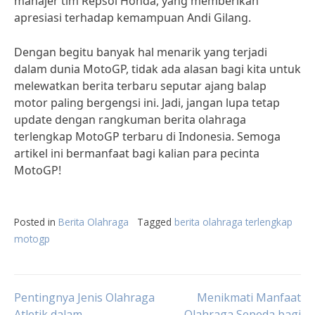
manajer tim Repsol Honda, yang memberikan
apresiasi terhadap kemampuan Andi Gilang.
Dengan begitu banyak hal menarik yang terjadi
dalam dunia MotoGP, tidak ada alasan bagi kita untuk
melewatkan berita terbaru seputar ajang balap
motor paling bergengsi ini. Jadi, jangan lupa tetap
update dengan rangkuman berita olahraga
terlengkap MotoGP terbaru di Indonesia. Semoga
artikel ini bermanfaat bagi kalian para pecinta
MotoGP!
Posted in
Berita Olahraga
Tagged
berita olahraga terlengkap
motogp
Post
Pentingnya Jenis Olahraga
Menikmati Manfaat
Atletik dalam
Olahraga Sepeda bagi