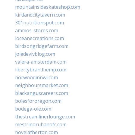
mountainsideskateshop.com
kirtlandcitytavern.com
301nutritionspot.com
ammos-stores.com
loceanecreations.com
birdsongridgefarm.com
joiedevivblog.com
valera-amsterdam.com
libertybrandhemp.com
norwoodinnwi.com
neighboursmarket.com
blackanguscareers.com
bolesfororegon.com
bodega-ole.com
thestreamlinerlounge.com
mestrinorubanofc.com
novelatherton.com