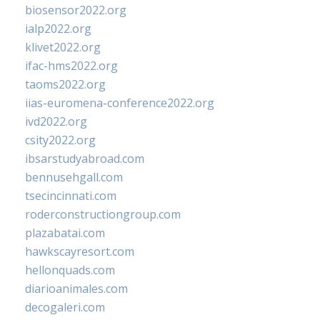
biosensor2022.org
ialp2022.org
klivet2022.org
ifac-hms2022.org
taoms2022.org
iias-euromena-conference2022.org
ivd2022.org
csity2022.org
ibsarstudyabroad.com
bennusehgall.com
tsecincinnati.com
roderconstructiongroup.com
plazabatai.com
hawkscayresort.com
hellonquads.com
diarioanimales.com
decogaleri.com