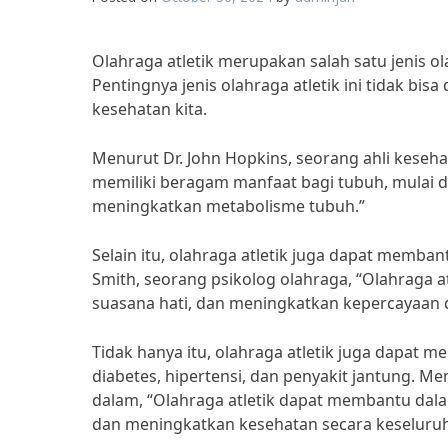
Olahraga atletik merupakan salah satu jenis 
Pentingnya jenis olahraga atletik ini tidak b
kesehatan kita.
Menurut Dr. John Hopkins, seorang ahli kesehat
memiliki beragam manfaat bagi tubuh, mulai da
meningkatkan metabolisme tubuh.”
Selain itu, olahraga atletik juga dapat memb
Smith, seorang psikolog olahraga, “Olahraga
suasana hati, dan meningkatkan kepercayaan di
Tidak hanya itu, olahraga atletik juga dapat 
diabetes, hipertensi, dan penyakit jantung. Me
dalam, “Olahraga atletik dapat membantu dal
dan meningkatkan kesehatan secara keseluruh