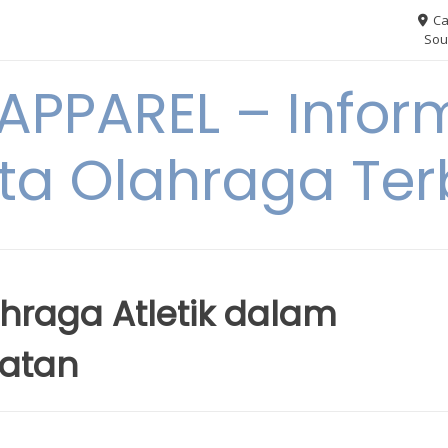
Ca
Sou
PPAREL – Infor
ita Olahraga Ter
hraga Atletik dalam
atan