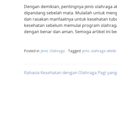
Dengan demikian, pentingnya jenis olahraga a
dipandang sebelah mata. Mulailah untuk mengin
dan rasakan manfaatnya untuk kesehatan tubuh
kesehatan sebelum memulai program olahraga
dengan benar dan aman. Semoga artikel ini b
Posted in
Jenis Olahraga
Tagged
jenis olahraga atletik
Post
Rahasia Kesehatan dengan Olahraga Pagi yang
navigation