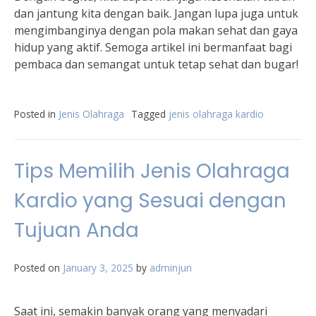
dan jantung kita dengan baik. Jangan lupa juga untuk
mengimbanginya dengan pola makan sehat dan gaya
hidup yang aktif. Semoga artikel ini bermanfaat bagi
pembaca dan semangat untuk tetap sehat dan bugar!
Posted in
Jenis Olahraga
Tagged
jenis olahraga kardio
Tips Memilih Jenis Olahraga
Kardio yang Sesuai dengan
Tujuan Anda
Posted on
January 3, 2025
by
adminjun
Saat ini, semakin banyak orang yang menyadari