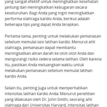
yang sangat efektif untuk meningkatkan kesehatan
jantung dan meningkatkan kebugaran secara
keseluruhan. Bagi Anda yang ingin meningkatkan
performa olahraga kardio Anda, berikut adalah
beberapa tips yang dapat Anda terapkan.
Pertama-tama, penting untuk melakukan pemanasan
sebelum memulai sesi latihan kardio. Menurut ahli
olahraga, pemanasan dapat membantu
meningkatkan aliran darah ke otot-otot Anda dan
mengurangi risiko cedera selama latihan. Oleh karena
itu, pastikan Anda meluangkan waktu untuk
melakukan pemanasan sebelum memulai latihan
kardio Anda.
Selain itu, penting juga untuk memperhatikan
intensitas latihan kardio Anda. Menurut penelitian
yang dilakukan oleh Dr. John Smith, seorang ahli
olahraga dari Universitas Harvard, intensitas latihan