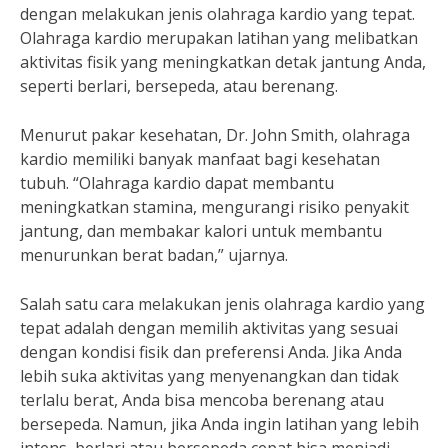
dengan melakukan jenis olahraga kardio yang tepat.
Olahraga kardio merupakan latihan yang melibatkan
aktivitas fisik yang meningkatkan detak jantung Anda,
seperti berlari, bersepeda, atau berenang.
Menurut pakar kesehatan, Dr. John Smith, olahraga
kardio memiliki banyak manfaat bagi kesehatan
tubuh. “Olahraga kardio dapat membantu
meningkatkan stamina, mengurangi risiko penyakit
jantung, dan membakar kalori untuk membantu
menurunkan berat badan,” ujarnya.
Salah satu cara melakukan jenis olahraga kardio yang
tepat adalah dengan memilih aktivitas yang sesuai
dengan kondisi fisik dan preferensi Anda. Jika Anda
lebih suka aktivitas yang menyenangkan dan tidak
terlalu berat, Anda bisa mencoba berenang atau
bersepeda. Namun, jika Anda ingin latihan yang lebih