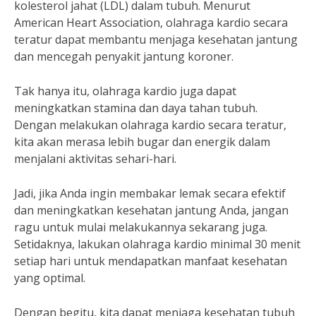
kolesterol jahat (LDL) dalam tubuh. Menurut
American Heart Association, olahraga kardio secara
teratur dapat membantu menjaga kesehatan jantung
dan mencegah penyakit jantung koroner.
Tak hanya itu, olahraga kardio juga dapat
meningkatkan stamina dan daya tahan tubuh.
Dengan melakukan olahraga kardio secara teratur,
kita akan merasa lebih bugar dan energik dalam
menjalani aktivitas sehari-hari.
Jadi, jika Anda ingin membakar lemak secara efektif
dan meningkatkan kesehatan jantung Anda, jangan
ragu untuk mulai melakukannya sekarang juga.
Setidaknya, lakukan olahraga kardio minimal 30 menit
setiap hari untuk mendapatkan manfaat kesehatan
yang optimal.
Dengan begitu, kita dapat menjaga kesehatan tubuh