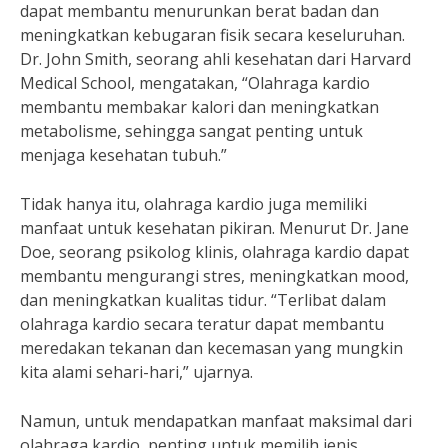
dapat membantu menurunkan berat badan dan
meningkatkan kebugaran fisik secara keseluruhan.
Dr. John Smith, seorang ahli kesehatan dari Harvard
Medical School, mengatakan, “Olahraga kardio
membantu membakar kalori dan meningkatkan
metabolisme, sehingga sangat penting untuk
menjaga kesehatan tubuh.”
Tidak hanya itu, olahraga kardio juga memiliki
manfaat untuk kesehatan pikiran. Menurut Dr. Jane
Doe, seorang psikolog klinis, olahraga kardio dapat
membantu mengurangi stres, meningkatkan mood,
dan meningkatkan kualitas tidur. “Terlibat dalam
olahraga kardio secara teratur dapat membantu
meredakan tekanan dan kecemasan yang mungkin
kita alami sehari-hari,” ujarnya.
Namun, untuk mendapatkan manfaat maksimal dari
olahraga kardio, penting untuk memilih jenis