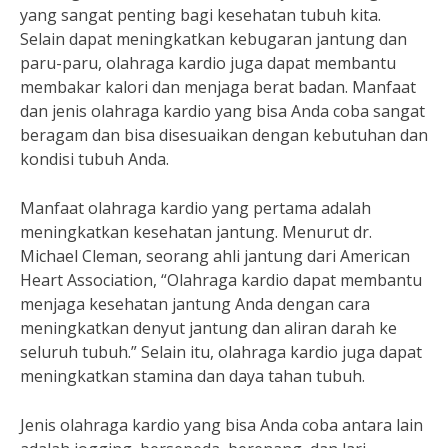
yang sangat penting bagi kesehatan tubuh kita.
Selain dapat meningkatkan kebugaran jantung dan
paru-paru, olahraga kardio juga dapat membantu
membakar kalori dan menjaga berat badan. Manfaat
dan jenis olahraga kardio yang bisa Anda coba sangat
beragam dan bisa disesuaikan dengan kebutuhan dan
kondisi tubuh Anda.
Manfaat olahraga kardio yang pertama adalah
meningkatkan kesehatan jantung. Menurut dr.
Michael Cleman, seorang ahli jantung dari American
Heart Association, “Olahraga kardio dapat membantu
menjaga kesehatan jantung Anda dengan cara
meningkatkan denyut jantung dan aliran darah ke
seluruh tubuh.” Selain itu, olahraga kardio juga dapat
meningkatkan stamina dan daya tahan tubuh.
Jenis olahraga kardio yang bisa Anda coba antara lain