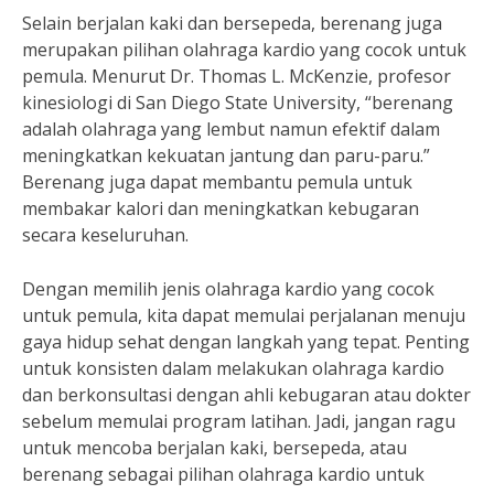
Selain berjalan kaki dan bersepeda, berenang juga
merupakan pilihan olahraga kardio yang cocok untuk
pemula. Menurut Dr. Thomas L. McKenzie, profesor
kinesiologi di San Diego State University, “berenang
adalah olahraga yang lembut namun efektif dalam
meningkatkan kekuatan jantung dan paru-paru.”
Berenang juga dapat membantu pemula untuk
membakar kalori dan meningkatkan kebugaran
secara keseluruhan.
Dengan memilih jenis olahraga kardio yang cocok
untuk pemula, kita dapat memulai perjalanan menuju
gaya hidup sehat dengan langkah yang tepat. Penting
untuk konsisten dalam melakukan olahraga kardio
dan berkonsultasi dengan ahli kebugaran atau dokter
sebelum memulai program latihan. Jadi, jangan ragu
untuk mencoba berjalan kaki, bersepeda, atau
berenang sebagai pilihan olahraga kardio untuk