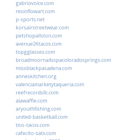
gabriovoice.com
resinflowart.com
p-sports.net
korsairstreetwear.com
petshopallston.com
avenue26tacos.com
topgglasses.com
broadmoornailsspacoloradosprings.com
missblackpasadena.com
anneskitchen.org
valenciamarketytaqueria.com
reefrecordsllc.com
alawaffle.com
aryouthfishing.com
united-basketball.com
tios-tacos.com
cafecito-satx.com