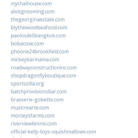
mychaihouse.com
alvisgrooming.com
thegeorginaestate.com
blythewoodseafood.com
paolosdelibangkok.com
bobacove.com
phoone24brookfield.com
mickeybarmama.com
roadwayconstructioninc.com
shopdragonflyboutique.com
sportszilla.org
batchprovisionsbar.com
brasserie-gobette.com
musicrearte.com
morseysfarms.com
riverviewtennis.com
official-kelly-toys-squishmallows.com