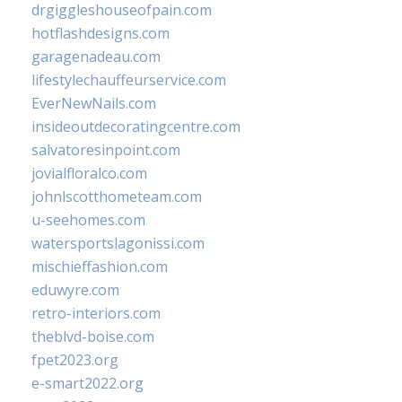
drgiggleshouseofpain.com
hotflashdesigns.com
garagenadeau.com
lifestylechauffeurservice.com
EverNewNails.com
insideoutdecoratingcentre.com
salvatoresinpoint.com
jovialfloralco.com
johnlscotthometeam.com
u-seehomes.com
watersportslagonissi.com
mischieffashion.com
eduwyre.com
retro-interiors.com
theblvd-boise.com
fpet2023.org
e-smart2022.org