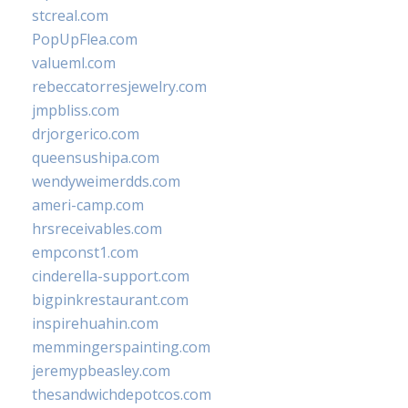
stcreal.com
PopUpFlea.com
valueml.com
rebeccatorresjewelry.com
jmpbliss.com
drjorgerico.com
queensushipa.com
wendyweimerdds.com
ameri-camp.com
hrsreceivables.com
empconst1.com
cinderella-support.com
bigpinkrestaurant.com
inspirehuahin.com
memmingerspainting.com
jeremypbeasley.com
thesandwichdepotcos.com