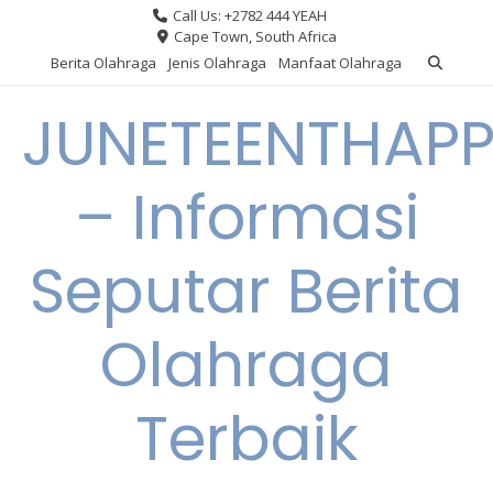
Skip
Call Us: +2782 444 YEAH
to
Cape Town, South Africa
content
Berita Olahraga
Jenis Olahraga
Manfaat Olahraga
JUNETEENTHAPP
– Informasi
Seputar Berita
Olahraga
Terbaik