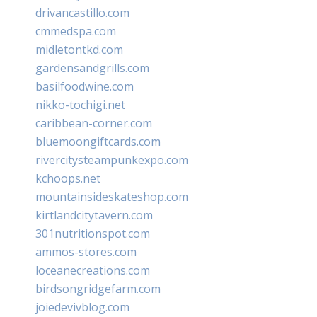
drivancastillo.com
cmmedspa.com
midletontkd.com
gardensandgrills.com
basilfoodwine.com
nikko-tochigi.net
caribbean-corner.com
bluemoongiftcards.com
rivercitysteampunkexpo.com
kchoops.net
mountainsideskateshop.com
kirtlandcitytavern.com
301nutritionspot.com
ammos-stores.com
loceanecreations.com
birdsongridgefarm.com
joiedevivblog.com