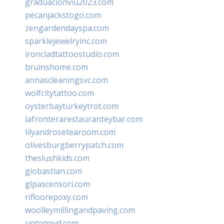
graduacionviu2023.com
pecanjackstogo.com
zengardendayspa.com
sparklejewelryinc.com
ironcladtattoostudio.com
bruinshome.com
annascleaningsvc.com
wolfcitytattoo.com
oysterbayturkeytrot.com
lafronterarestauranteybar.com
lilyandrosetearoom.com
olivesburgberrypatch.com
theslushkids.com
giobastian.com
glpascensori.com
rifloorepoxy.com
woolleymillingandpaving.com
uptonpvd.com