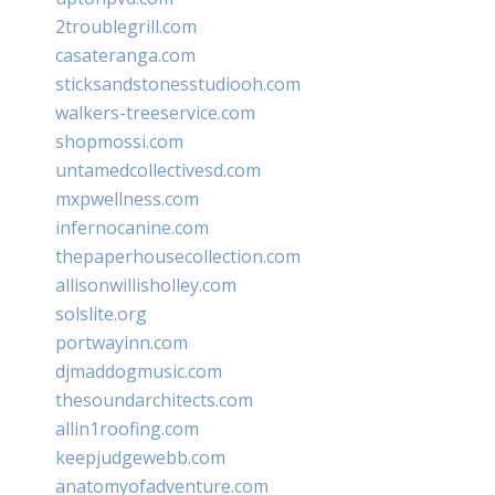
2troublegrill.com
casateranga.com
sticksandstonesstudiooh.com
walkers-treeservice.com
shopmossi.com
untamedcollectivesd.com
mxpwellness.com
infernocanine.com
thepaperhousecollection.com
allisonwillisholley.com
solslite.org
portwayinn.com
djmaddogmusic.com
thesoundarchitects.com
allin1roofing.com
keepjudgewebb.com
anatomyofadventure.com