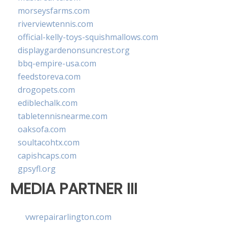
morseysfarms.com
riverviewtennis.com
official-kelly-toys-squishmallows.com
displaygardenonsuncrest.org
bbq-empire-usa.com
feedstoreva.com
drogopets.com
ediblechalk.com
tabletennisnearme.com
oaksofa.com
soultacohtx.com
capishcaps.com
gpsyfl.org
MEDIA PARTNER III
vwrepairarlington.com