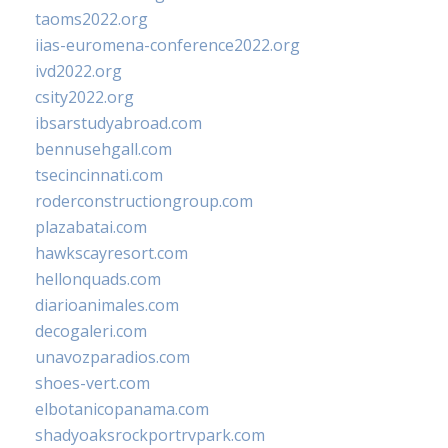
taoms2022.org
iias-euromena-conference2022.org
ivd2022.org
csity2022.org
ibsarstudyabroad.com
bennusehgall.com
tsecincinnati.com
roderconstructiongroup.com
plazabatai.com
hawkscayresort.com
hellonquads.com
diarioanimales.com
decogaleri.com
unavozparadios.com
shoes-vert.com
elbotanicopanama.com
shadyoaksrockportrvpark.com