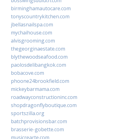
bosswingsduluth.com
birminghamautocare.com
tonyscountrykitchen.com
jbellasnailspa.com
mychaihouse.com
alvisgrooming.com
thegeorginaestate.com
blythewoodseafood.com
paolosdelibangkok.com
bobacove.com
phoone24brookfield.com
mickeybarmama.com
roadwayconstructioninc.com
shopdragonflyboutique.com
sportszilla.org
batchprovisionsbar.com
brasserie-gobette.com
musicrearte.com