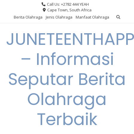
Skip
Call Us: +2782 444 YEAH
to
Cape Town, South Africa
content
Berita Olahraga
Jenis Olahraga
Manfaat Olahraga
JUNETEENTHAPP
– Informasi
Seputar Berita
Olahraga
Terbaik