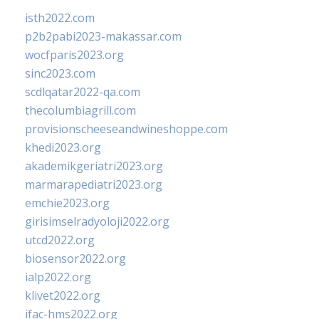
isth2022.com
p2b2pabi2023-makassar.com
wocfparis2023.org
sinc2023.com
scdlqatar2022-qa.com
thecolumbiagrill.com
provisionscheeseandwineshoppe.com
khedi2023.org
akademikgeriatri2023.org
marmarapediatri2023.org
emchie2023.org
girisimselradyoloji2022.org
utcd2022.org
biosensor2022.org
ialp2022.org
klivet2022.org
ifac-hms2022.org