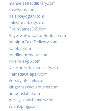
mandelaeffectlibrary.com
roselynns.com
balanceyoganj.com
salesforceblogs.com
TrainGames365.com
BaytownEvaCationRentals.com
JabalpurCakeDelivery.com
halobjd.com
intelligenceqatar.com
PikaPikaApp.com
takecareofbusinessdfw.org
HamadaOfJapan.com
VersifyLifestyle.com
kingscreekadventures.com
antaeuslabs.com
purelycleanchemdry.com
WishOping.com