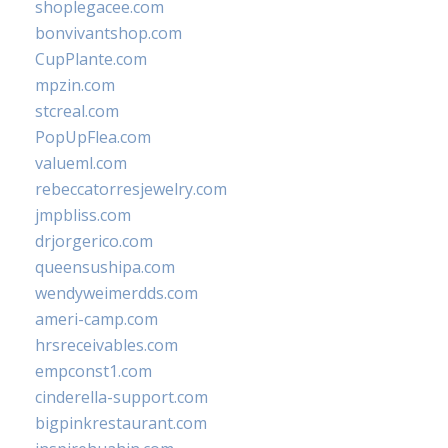
shoplegacee.com
bonvivantshop.com
CupPlante.com
mpzin.com
stcreal.com
PopUpFlea.com
valueml.com
rebeccatorresjewelry.com
jmpbliss.com
drjorgerico.com
queensushipa.com
wendyweimerdds.com
ameri-camp.com
hrsreceivables.com
empconst1.com
cinderella-support.com
bigpinkrestaurant.com