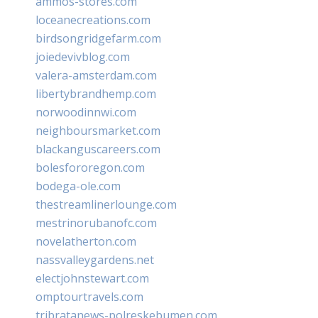
ammos-stores.com
loceanecreations.com
birdsongridgefarm.com
joiedevivblog.com
valera-amsterdam.com
libertybrandhemp.com
norwoodinnwi.com
neighboursmarket.com
blackanguscareers.com
bolesfororegon.com
bodega-ole.com
thestreamlinerlounge.com
mestrinorubanofc.com
novelatherton.com
nassvalleygardens.net
electjohnstewart.com
omptourtravels.com
tribratanews-polreskebumen.com