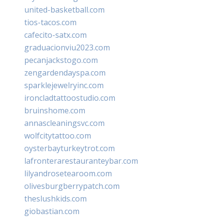
united-basketball.com
tios-tacos.com
cafecito-satx.com
graduacionviu2023.com
pecanjackstogo.com
zengardendayspa.com
sparklejewelryinc.com
ironcladtattoostudio.com
bruinshome.com
annascleaningsvc.com
wolfcitytattoo.com
oysterbayturkeytrot.com
lafronterarestauranteybar.com
lilyandrosetearoom.com
olivesburgberrypatch.com
theslushkids.com
giobastian.com