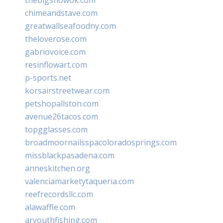
chimeandstave.com
greatwallseafoodny.com
theloverose.com
gabriovoice.com
resinflowart.com
p-sports.net
korsairstreetwear.com
petshopallston.com
avenue26tacos.com
topgglasses.com
broadmoornailsspacoloradosprings.com
missblackpasadena.com
anneskitchen.org
valenciamarketytaqueria.com
reefrecordsllc.com
alawaffle.com
aryouthfishing.com