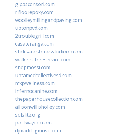
glpascensori.com
rifloorepoxy.com
woolleymillingandpaving.com
uptonpvd.com
2troublegrill.com
casateranga.com
sticksandstonesstudiooh.com
walkers-treeservice.com
shopmossi.com
untamedcollectivesd.com
mxpwellness.com
infernocanine.com
thepaperhousecollection.com
allisonwillisholley.com
solslite.org
portwayinn.com
djmaddogmusic.com