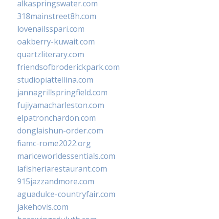
alkaspringswater.com
318mainstreet8h.com
lovenailsspari.com
oakberry-kuwait.com
quartzliterary.com
friendsofbroderickpark.com
studiopiattellina.com
jannagrillspringfield.com
fujiyamacharleston.com
elpatronchardon.com
donglaishun-order.com
fiamc-rome2022.org
mariceworldessentials.com
lafisheriarestaurant.com
915jazzandmore.com
aguadulce-countryfair.com
jakehovis.com