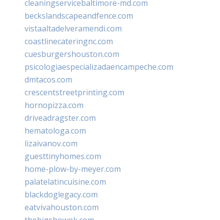
cleaningservicebaltimore-md.com
beckslandscapeandfence.com
vistaaltadelveramendi.com
coastlinecateringnc.com
cuesburgershouston.com
psicologiaespecializadaencampeche.com
dmtacos.com
crescentstreetprinting.com
hornopizza.com
driveadragster.com
hematologa.com
lizaivanov.com
guesttinyhomes.com
home-plow-by-meyer.com
palatelatincuisine.com
blackdoglegacy.com
eatvivahouston.com
thebigshowok.com