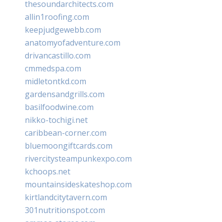
thesoundarchitects.com
allin1roofing.com
keepjudgewebb.com
anatomyofadventure.com
drivancastillo.com
cmmedspa.com
midletontkd.com
gardensandgrills.com
basilfoodwine.com
nikko-tochigi.net
caribbean-corner.com
bluemoongiftcards.com
rivercitysteampunkexpo.com
kchoops.net
mountainsideskateshop.com
kirtlandcitytavern.com
301nutritionspot.com