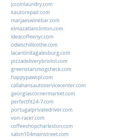
jccoinlaundry.com
kautorepair.com
marjaeswinebar.com
elmazatlanclinton.com
ideacoffeenyc.com
odieschillicothe.com
lacantinitagalesburg.com
pizzadeliverybristol.com
greenstarsmogcheck.com
happypawspl.com
callahansautoservicecenter.com
georgiascornermarket.com
perfectfit24-7.com
portugalprivatedriver.com
von-racer.com
coffeeshopcharleston.com
salon104mainstreet.com