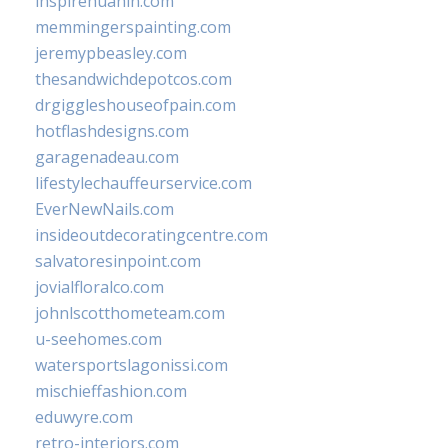
inspirehuahin.com
memmingerspainting.com
jeremypbeasley.com
thesandwichdepotcos.com
drgiggleshouseofpain.com
hotflashdesigns.com
garagenadeau.com
lifestylechauffeurservice.com
EverNewNails.com
insideoutdecoratingcentre.com
salvatoresinpoint.com
jovialfloralco.com
johnlscotthometeam.com
u-seehomes.com
watersportslagonissi.com
mischieffashion.com
eduwyre.com
retro-interiors.com