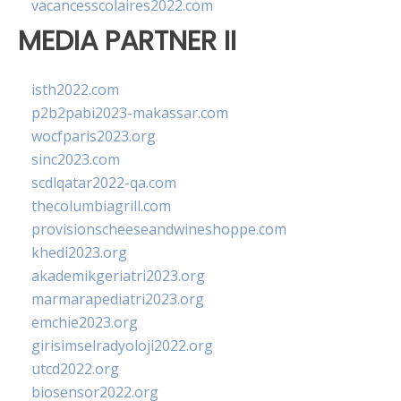
vacancesscolaires2022.com
MEDIA PARTNER II
isth2022.com
p2b2pabi2023-makassar.com
wocfparis2023.org
sinc2023.com
scdlqatar2022-qa.com
thecolumbiagrill.com
provisionscheeseandwineshoppe.com
khedi2023.org
akademikgeriatri2023.org
marmarapediatri2023.org
emchie2023.org
girisimselradyoloji2022.org
utcd2022.org
biosensor2022.org