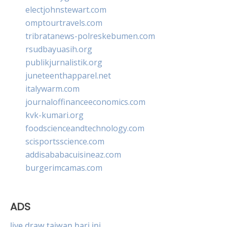
electjohnstewart.com
omptourtravels.com
tribratanews-polreskebumen.com
rsudbayuasih.org
publikjurnalistik.org
juneteenthapparel.net
italywarm.com
journaloffinanceeconomics.com
kvk-kumari.org
foodscienceandtechnology.com
scisportsscience.com
addisababacuisineaz.com
burgerimcamas.com
ADS
live draw taiwan hari ini