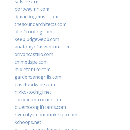
solslite.org
portwayinn.com
djmaddogmusic.com
thesoundarchitects.com
allin1roofing.com
keepjudgewebb.com
anatomyofadventure.com
drivancastillo.com
cmmedspa.com
midletontkd.com
gardensandgrills.com
basilfoodwine.com
nikko-tochigi.net
caribbean-corner.com
bluemoongiftcards.com
rivercitysteampunkexpo.com
kchoops.net
mountainsideskateshop.com