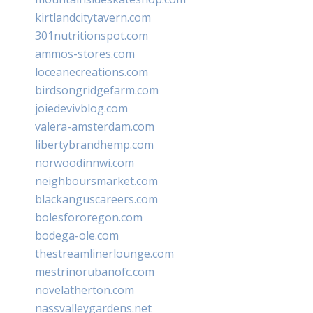
kirtlandcitytavern.com
301nutritionspot.com
ammos-stores.com
loceanecreations.com
birdsongridgefarm.com
joiedevivblog.com
valera-amsterdam.com
libertybrandhemp.com
norwoodinnwi.com
neighboursmarket.com
blackanguscareers.com
bolesfororegon.com
bodega-ole.com
thestreamlinerlounge.com
mestrinorubanofc.com
novelatherton.com
nassvalleygardens.net