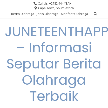
Skip
Call Us: +2782 444 YEAH
to
Cape Town, South Africa
content
Berita Olahraga
Jenis Olahraga
Manfaat Olahraga
JUNETEENTHAPP
– Informasi
Seputar Berita
Olahraga
Terbaik