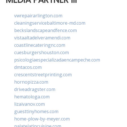
vwrepairarlington.com
cleaningservicebaltimore-md.com
beckslandscapeandfence.com
vistaaltadelveramendi.com
coastlinecateringnc.com
cuesburgershouston.com
psicologiaespecializadaencampeche.com
dmtacos.com
crescentstreetprinting.com
hornopizza.com
driveadragster.com
hematologa.com
lizaivanov.com
guesttinyhomes.com
home-plow-by-meyer.com
palatelatincuisine.com