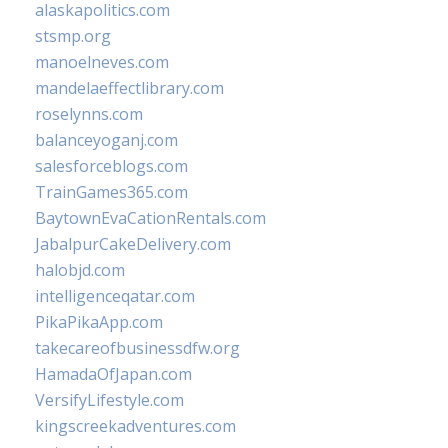
alaskapolitics.com
stsmp.org
manoelneves.com
mandelaeffectlibrary.com
roselynns.com
balanceyoganj.com
salesforceblogs.com
TrainGames365.com
BaytownEvaCationRentals.com
JabalpurCakeDelivery.com
halobjd.com
intelligenceqatar.com
PikaPikaApp.com
takecareofbusinessdfw.org
HamadaOfJapan.com
VersifyLifestyle.com
kingscreekadventures.com