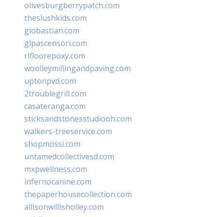
olivesburgberrypatch.com
theslushkids.com
giobastian.com
glpascensori.com
rifloorepoxy.com
woolleymillingandpaving.com
uptonpvd.com
2troublegrill.com
casateranga.com
sticksandstonesstudiooh.com
walkers-treeservice.com
shopmossi.com
untamedcollectivesd.com
mxpwellness.com
infernocanine.com
thepaperhousecollection.com
allisonwillisholley.com