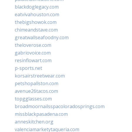
blackdoglegacy.com
eatvivahouston.com
thebigshowok.com
chimeandstave.com
greatwallseafoodny.com
theloverose.com
gabriovoice.com
resinflowart.com
p-sports.net
korsairstreetwear.com
petshopallston.com
avenue26tacos.com
topgglasses.com
broadmoornailsspacoloradosprings.com
missblackpasadena.com
anneskitchen.org
valenciamarketytaqueria.com