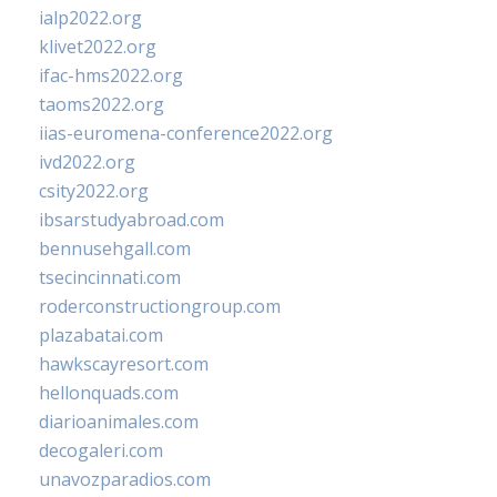
ialp2022.org
klivet2022.org
ifac-hms2022.org
taoms2022.org
iias-euromena-conference2022.org
ivd2022.org
csity2022.org
ibsarstudyabroad.com
bennusehgall.com
tsecincinnati.com
roderconstructiongroup.com
plazabatai.com
hawkscayresort.com
hellonquads.com
diarioanimales.com
decogaleri.com
unavozparadios.com