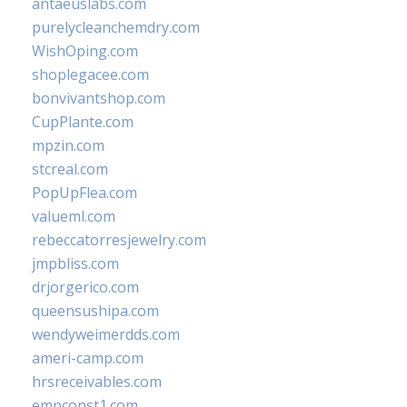
antaeuslabs.com
purelycleanchemdry.com
WishOping.com
shoplegacee.com
bonvivantshop.com
CupPlante.com
mpzin.com
stcreal.com
PopUpFlea.com
valueml.com
rebeccatorresjewelry.com
jmpbliss.com
drjorgerico.com
queensushipa.com
wendyweimerdds.com
ameri-camp.com
hrsreceivables.com
empconst1.com