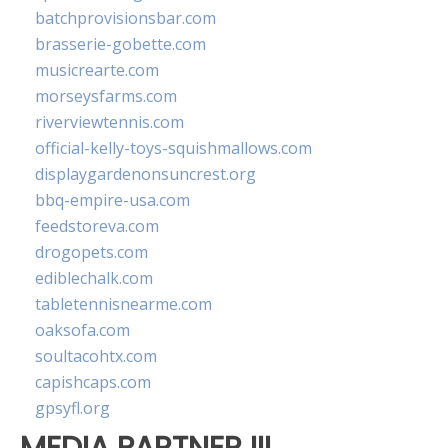
batchprovisionsbar.com
brasserie-gobette.com
musicrearte.com
morseysfarms.com
riverviewtennis.com
official-kelly-toys-squishmallows.com
displaygardenonsuncrest.org
bbq-empire-usa.com
feedstoreva.com
drogopets.com
ediblechalk.com
tabletennisnearme.com
oaksofa.com
soultacohtx.com
capishcaps.com
gpsyfl.org
MEDIA PARTNER III