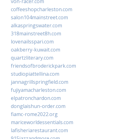
von-racer.com
coffeeshopcharleston.com
salon104mainstreet.com
alkaspringswater.com
318mainstreet8h.com
lovenailsspari.com
oakberry-kuwait.com
quartzliterary.com
friendsofbroderickpark.com
studiopiattellina.com
jannagrillspringfield.com
fujiyamacharleston.com
elpatronchardon.com
donglaishun-order.com
fiamc-rome2022.org
mariceworldessentials.com
lafisheriarestaurant.com
915jazzandmore.com