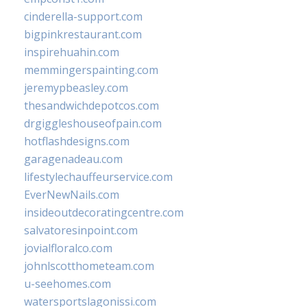
cinderella-support.com
bigpinkrestaurant.com
inspirehuahin.com
memmingerspainting.com
jeremypbeasley.com
thesandwichdepotcos.com
drgiggleshouseofpain.com
hotflashdesigns.com
garagenadeau.com
lifestylechauffeurservice.com
EverNewNails.com
insideoutdecoratingcentre.com
salvatoresinpoint.com
jovialfloralco.com
johnlscotthometeam.com
u-seehomes.com
watersportslagonissi.com