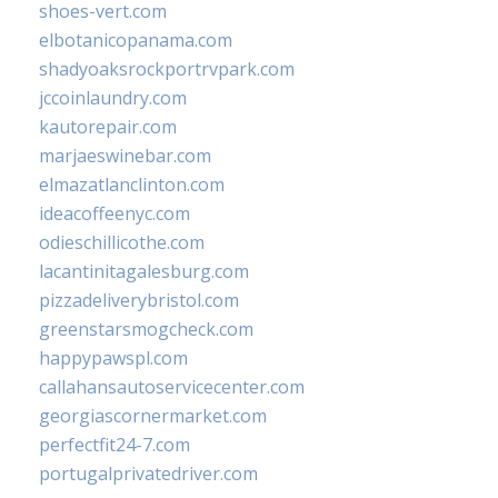
shoes-vert.com
elbotanicopanama.com
shadyoaksrockportrvpark.com
jccoinlaundry.com
kautorepair.com
marjaeswinebar.com
elmazatlanclinton.com
ideacoffeenyc.com
odieschillicothe.com
lacantinitagalesburg.com
pizzadeliverybristol.com
greenstarsmogcheck.com
happypawspl.com
callahansautoservicecenter.com
georgiascornermarket.com
perfectfit24-7.com
portugalprivatedriver.com