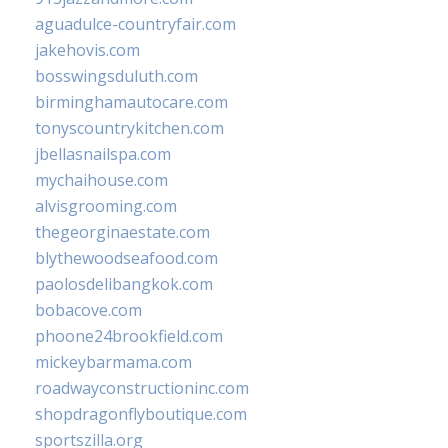
aguadulce-countryfair.com
jakehovis.com
bosswingsduluth.com
birminghamautocare.com
tonyscountrykitchen.com
jbellasnailspa.com
mychaihouse.com
alvisgrooming.com
thegeorginaestate.com
blythewoodseafood.com
paolosdelibangkok.com
bobacove.com
phoone24brookfield.com
mickeybarmama.com
roadwayconstructioninc.com
shopdragonflyboutique.com
sportszilla.org