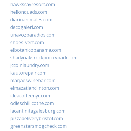
hawkscayresort.com
hellonquads.com
diarioanimales.com
decogaleri.com
unavozparadios.com
shoes-vert.com
elbotanicopanama.com
shadyoaksrockportrvpark.com
jccoinlaundry.com
kautorepair.com
marjaeswinebar.com
elmazatlanclinton.com
ideacoffeenyc.com
odieschillicothe.com
lacantinitagalesburg.com
pizzadeliverybristol.com
greenstarsmogcheck.com