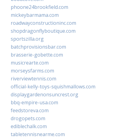
phoone24brookfield.com
mickeybarmama.com
roadwayconstructioninc.com
shopdragonflyboutique.com
sportszilla.org
batchprovisionsbar.com
brasserie-gobette.com
musicrearte.com
morseysfarms.com
riverviewtennis.com
official-kelly-toys-squishmallows.com
displaygardenonsuncrest.org
bbq-empire-usa.com
feedstoreva.com
drogopets.com
ediblechalk.com
tabletennisnearme.com