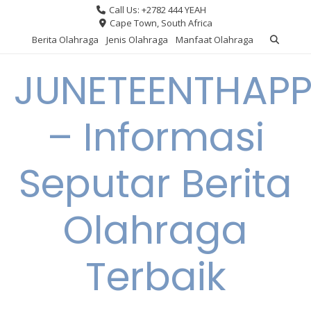
Skip
Call Us: +2782 444 YEAH
to
Cape Town, South Africa
content
Berita Olahraga
Jenis Olahraga
Manfaat Olahraga
JUNETEENTHAPP
– Informasi
Seputar Berita
Olahraga
Terbaik