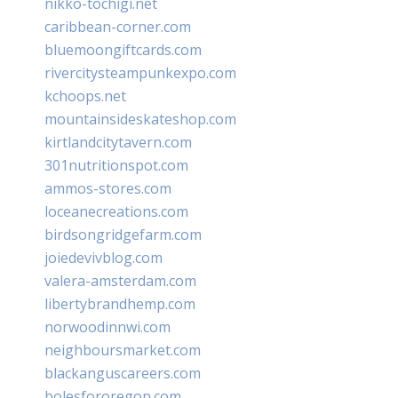
nikko-tochigi.net
caribbean-corner.com
bluemoongiftcards.com
rivercitysteampunkexpo.com
kchoops.net
mountainsideskateshop.com
kirtlandcitytavern.com
301nutritionspot.com
ammos-stores.com
loceanecreations.com
birdsongridgefarm.com
joiedevivblog.com
valera-amsterdam.com
libertybrandhemp.com
norwoodinnwi.com
neighboursmarket.com
blackanguscareers.com
bolesfororegon.com