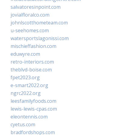
salvatoresinpoint.com
jovialfloralco.com
johnlscotthometeam.com
u-seehomes.com
watersportslagonissi.com
mischieffashion.com
eduwyre.com
retro-interiors.com
theblvd-boise.com
fpet2023.org
e-smart2022.org
ngrc2022.org
leesfamilyfoods.com
lewis-lewis-cpas.com
eleontennis.com
cyetus.com
bradfordshops.com