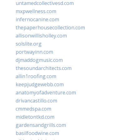
untamedcollectivesd.com
mxpwellness.com
infernocanine.com
thepaperhousecollection.com
allisonwillisholley.com
solslite.org
portwayinn.com
djmaddogmusic.com
thesoundarchitects.com
allin1roofing.com
keepjudgewebb.com
anatomyofadventure.com
drivancastillo.com
cmmedspa.com
midletontkd.com
gardensandgrills.com
basilfoodwine.com