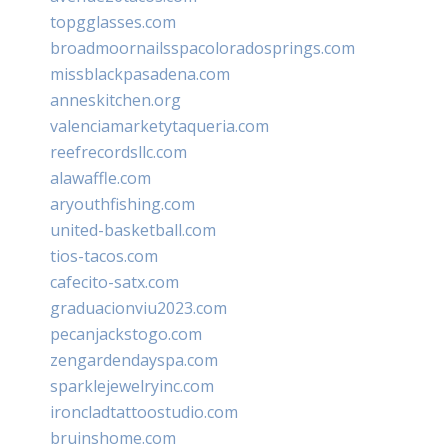
topgglasses.com
broadmoornailsspacoloradosprings.com
missblackpasadena.com
anneskitchen.org
valenciamarketytaqueria.com
reefrecordsllc.com
alawaffle.com
aryouthfishing.com
united-basketball.com
tios-tacos.com
cafecito-satx.com
graduacionviu2023.com
pecanjackstogo.com
zengardendayspa.com
sparklejewelryinc.com
ironcladtattoostudio.com
bruinshome.com