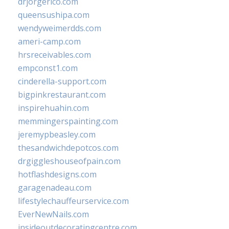
drjorgerico.com
queensushipa.com
wendyweimerdds.com
ameri-camp.com
hrsreceivables.com
empconst1.com
cinderella-support.com
bigpinkrestaurant.com
inspirehuahin.com
memmingerspainting.com
jeremypbeasley.com
thesandwichdepotcos.com
drgiggleshouseofpain.com
hotflashdesigns.com
garagenadeau.com
lifestylechauffeurservice.com
EverNewNails.com
insideoutdecoratingcentre.com