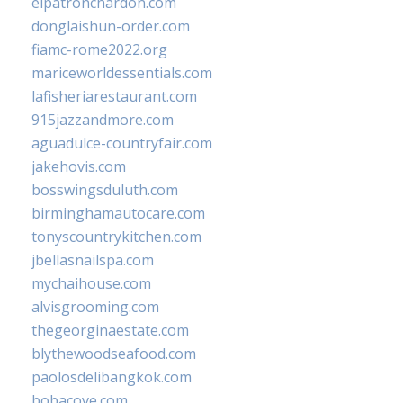
elpatronchardon.com
donglaishun-order.com
fiamc-rome2022.org
mariceworldessentials.com
lafisheriarestaurant.com
915jazzandmore.com
aguadulce-countryfair.com
jakehovis.com
bosswingsduluth.com
birminghamautocare.com
tonyscountrykitchen.com
jbellasnailspa.com
mychaihouse.com
alvisgrooming.com
thegeorginaestate.com
blythewoodseafood.com
paolosdelibangkok.com
bobacove.com