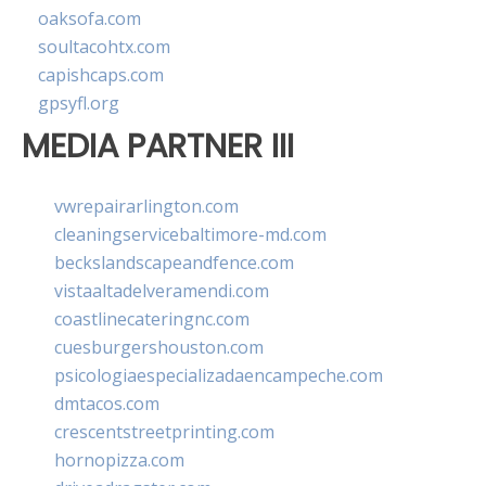
oaksofa.com
soultacohtx.com
capishcaps.com
gpsyfl.org
MEDIA PARTNER III
vwrepairarlington.com
cleaningservicebaltimore-md.com
beckslandscapeandfence.com
vistaaltadelveramendi.com
coastlinecateringnc.com
cuesburgershouston.com
psicologiaespecializadaencampeche.com
dmtacos.com
crescentstreetprinting.com
hornopizza.com