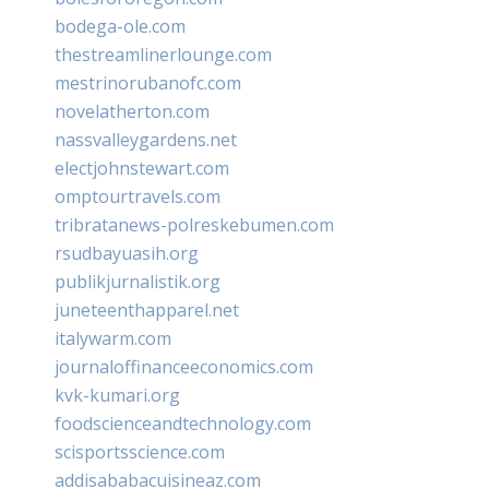
bodega-ole.com
thestreamlinerlounge.com
mestrinorubanofc.com
novelatherton.com
nassvalleygardens.net
electjohnstewart.com
omptourtravels.com
tribratanews-polreskebumen.com
rsudbayuasih.org
publikjurnalistik.org
juneteenthapparel.net
italywarm.com
journaloffinanceeconomics.com
kvk-kumari.org
foodscienceandtechnology.com
scisportsscience.com
addisababacuisineaz.com