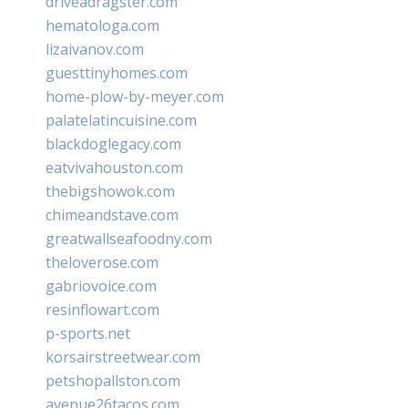
driveadragster.com
hematologa.com
lizaivanov.com
guesttinyhomes.com
home-plow-by-meyer.com
palatelatincuisine.com
blackdoglegacy.com
eatvivahouston.com
thebigshowok.com
chimeandstave.com
greatwallseafoodny.com
theloverose.com
gabriovoice.com
resinflowart.com
p-sports.net
korsairstreetwear.com
petshopallston.com
avenue26tacos.com