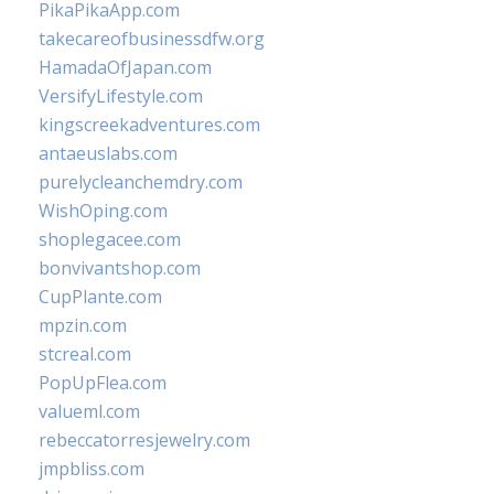
PikaPikaApp.com
takecareofbusinessdfw.org
HamadaOfJapan.com
VersifyLifestyle.com
kingscreekadventures.com
antaeuslabs.com
purelycleanchemdry.com
WishOping.com
shoplegacee.com
bonvivantshop.com
CupPlante.com
mpzin.com
stcreal.com
PopUpFlea.com
valueml.com
rebeccatorresjewelry.com
jmpbliss.com