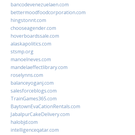
bancodevenezuelaen.com
bettermoodfoodcorporation.com
hingstonnt.com
chooseagender.com
hoverboardssale.com
alaskapolitics.com
stsmp.org
manoelneves.com
mandelaeffectlibrary.com
roselynns.com
balanceyoganj.com
salesforceblogs.com
TrainGames365.com
BaytownEvaCationRentals.com
JabalpurCakeDelivery.com
halobjd.com
intelligenceqatar.com