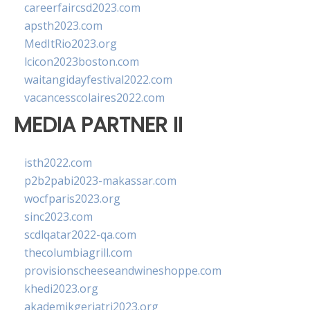
careerfaircsd2023.com
apsth2023.com
MedItRio2023.org
lcicon2023boston.com
waitangidayfestival2022.com
vacancesscolaires2022.com
MEDIA PARTNER II
isth2022.com
p2b2pabi2023-makassar.com
wocfparis2023.org
sinc2023.com
scdlqatar2022-qa.com
thecolumbiagrill.com
provisionscheeseandwineshoppe.com
khedi2023.org
akademikgeriatri2023.org