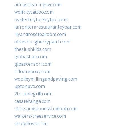
annascleaningsvc.com
wolfcitytattoo.com
oysterbayturkeytrot.com
lafronterarestauranteybar.com
lilyandrosetearoom.com
olivesburgberrypatch.com
theslushkids.com
giobastian.com
glpascensori.com
rifloorepoxy.com
woolleymillingandpaving.com
uptonpvd.com
2troublegrill.com
casateranga.com
sticksandstonesstudiooh.com
walkers-treeservice.com
shopmossi.com