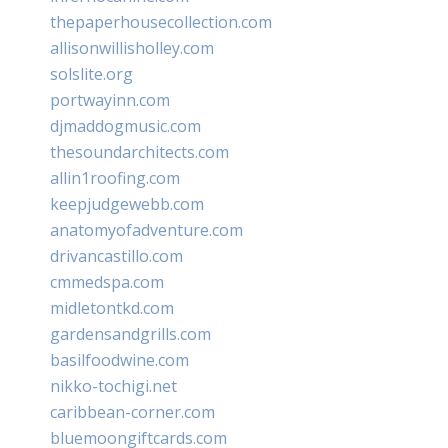
thepaperhousecollection.com
allisonwillisholley.com
solslite.org
portwayinn.com
djmaddogmusic.com
thesoundarchitects.com
allin1roofing.com
keepjudgewebb.com
anatomyofadventure.com
drivancastillo.com
cmmedspa.com
midletontkd.com
gardensandgrills.com
basilfoodwine.com
nikko-tochigi.net
caribbean-corner.com
bluemoongiftcards.com