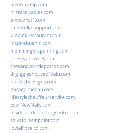
ameri-camp.com
hrsreceivables.com
empconst1.com
cinderella-support.com
bigpinkrestaurant.com
inspirehuahin.com
memmingerspainting.com
jeremypbeasley.com
thesandwichdepotcos.com
drgiggleshouseofpain.com
hotflashdesigns.com
garagenadeau.com
lifestylechauffeurservice.com
EverNewNails.com
insideoutdecoratingcentre.com
salvatoresinpoint.com
jovialfloralco.com