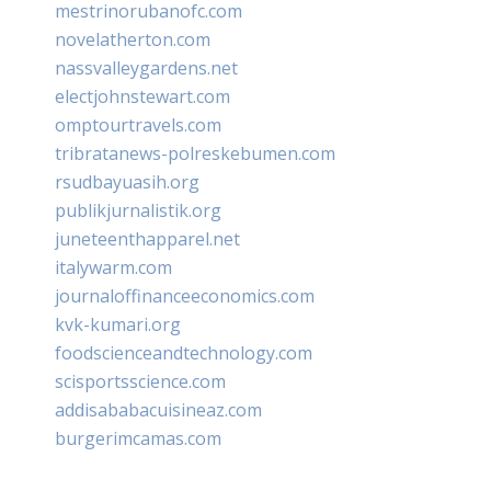
mestrinorubanofc.com
novelatherton.com
nassvalleygardens.net
electjohnstewart.com
omptourtravels.com
tribratanews-polreskebumen.com
rsudbayuasih.org
publikjurnalistik.org
juneteenthapparel.net
italywarm.com
journaloffinanceeconomics.com
kvk-kumari.org
foodscienceandtechnology.com
scisportsscience.com
addisababacuisineaz.com
burgerimcamas.com