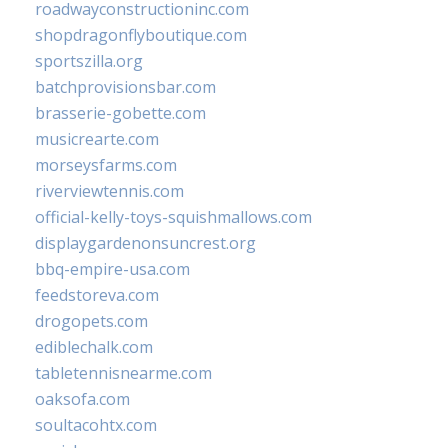
roadwayconstructioninc.com
shopdragonflyboutique.com
sportszilla.org
batchprovisionsbar.com
brasserie-gobette.com
musicrearte.com
morseysfarms.com
riverviewtennis.com
official-kelly-toys-squishmallows.com
displaygardenonsuncrest.org
bbq-empire-usa.com
feedstoreva.com
drogopets.com
ediblechalk.com
tabletennisnearme.com
oaksofa.com
soultacohtx.com