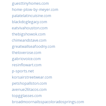
guesttinyhomes.com
home-plow-by-meyer.com
palatelatincuisine.com
blackdoglegacy.com
eatvivahouston.com
thebigshowok.com
chimeandstave.com
greatwallseafoodny.com
theloverose.com
gabriovoice.com
resinflowart.com
p-sports.net
korsairstreetwear.com
petshopallston.com
avenue26tacos.com
topgglasses.com
broadmoornailsspacoloradosprings.com