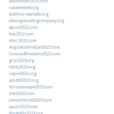
adlibilimler2023.com
naswwebed.org
balithut-manado.org
alteregotradingcompany.org
aprce2022.com
ibie2022.com
sbcc-2022.com
AngolaOilAndGas2022.com
Convoy4Freedom2022.com
grur2023.org
hkhk2023.org
napm2023.org
apsdfd2023.org
forumausape2023.com
imkl2023.com
careerfaircsd2023.com
apsth2023.com
MedItRio2023.org