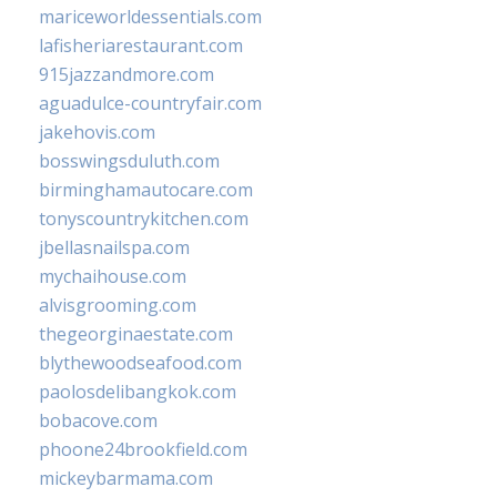
mariceworldessentials.com
lafisheriarestaurant.com
915jazzandmore.com
aguadulce-countryfair.com
jakehovis.com
bosswingsduluth.com
birminghamautocare.com
tonyscountrykitchen.com
jbellasnailspa.com
mychaihouse.com
alvisgrooming.com
thegeorginaestate.com
blythewoodseafood.com
paolosdelibangkok.com
bobacove.com
phoone24brookfield.com
mickeybarmama.com