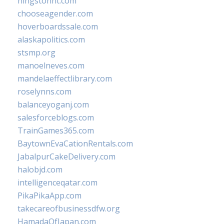
hingstonnt.com
chooseagender.com
hoverboardssale.com
alaskapolitics.com
stsmp.org
manoelneves.com
mandelaeffectlibrary.com
roselynns.com
balanceyoganj.com
salesforceblogs.com
TrainGames365.com
BaytownEvaCationRentals.com
JabalpurCakeDelivery.com
halobjd.com
intelligenceqatar.com
PikaPikaApp.com
takecareofbusinessdfw.org
HamadaOfJapan.com