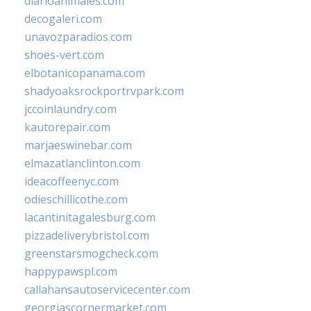
diarioanimales.com
decogaleri.com
unavozparadios.com
shoes-vert.com
elbotanicopanama.com
shadyoaksrockportrvpark.com
jccoinlaundry.com
kautorepair.com
marjaeswinebar.com
elmazatlanclinton.com
ideacoffeenyc.com
odieschillicothe.com
lacantinitagalesburg.com
pizzadeliverybristol.com
greenstarsmogcheck.com
happypawspl.com
callahansautoservicecenter.com
georgiascornermarket.com