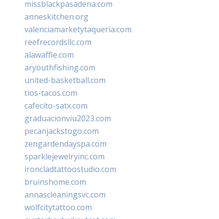
missblackpasadena.com
anneskitchen.org
valenciamarketytaqueria.com
reefrecordsllc.com
alawaffle.com
aryouthfishing.com
united-basketball.com
tios-tacos.com
cafecito-satx.com
graduacionviu2023.com
pecanjackstogo.com
zengardendayspa.com
sparklejewelryinc.com
ironcladtattoostudio.com
bruinshome.com
annascleaningsvc.com
wolfcitytattoo.com