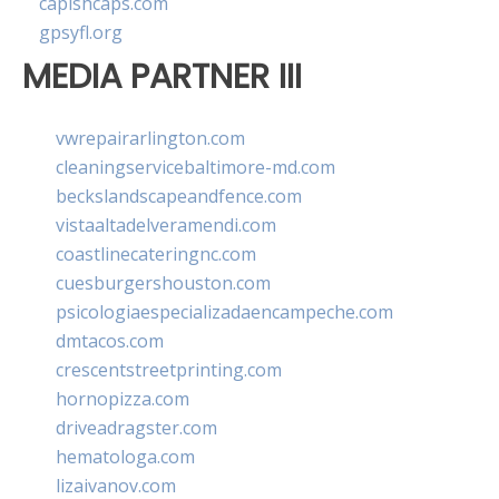
capishcaps.com
gpsyfl.org
MEDIA PARTNER III
vwrepairarlington.com
cleaningservicebaltimore-md.com
beckslandscapeandfence.com
vistaaltadelveramendi.com
coastlinecateringnc.com
cuesburgershouston.com
psicologiaespecializadaencampeche.com
dmtacos.com
crescentstreetprinting.com
hornopizza.com
driveadragster.com
hematologa.com
lizaivanov.com