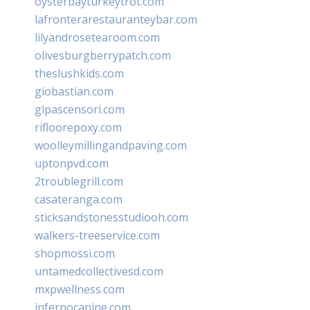
oysterbayturkeytrot.com
lafronterarestauranteybar.com
lilyandrosetearoom.com
olivesburgberrypatch.com
theslushkids.com
giobastian.com
glpascensori.com
rifloorepoxy.com
woolleymillingandpaving.com
uptonpvd.com
2troublegrill.com
casateranga.com
sticksandstonesstudiooh.com
walkers-treeservice.com
shopmossi.com
untamedcollectivesd.com
mxpwellness.com
infernocanine.com