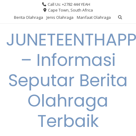
Skip
Call Us: +2782 444 YEAH
to
Cape Town, South Africa
content
Berita Olahraga
Jenis Olahraga
Manfaat Olahraga
JUNETEENTHAPP
– Informasi
Seputar Berita
Olahraga
Terbaik