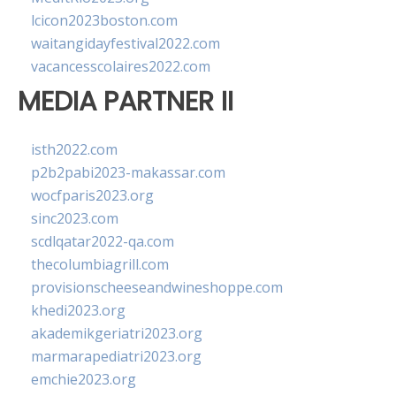
lcicon2023boston.com
waitangidayfestival2022.com
vacancesscolaires2022.com
MEDIA PARTNER II
isth2022.com
p2b2pabi2023-makassar.com
wocfparis2023.org
sinc2023.com
scdlqatar2022-qa.com
thecolumbiagrill.com
provisionscheeseandwineshoppe.com
khedi2023.org
akademikgeriatri2023.org
marmarapediatri2023.org
emchie2023.org