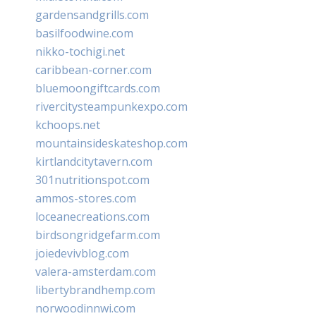
gardensandgrills.com
basilfoodwine.com
nikko-tochigi.net
caribbean-corner.com
bluemoongiftcards.com
rivercitysteampunkexpo.com
kchoops.net
mountainsideskateshop.com
kirtlandcitytavern.com
301nutritionspot.com
ammos-stores.com
loceanecreations.com
birdsongridgefarm.com
joiedevivblog.com
valera-amsterdam.com
libertybrandhemp.com
norwoodinnwi.com