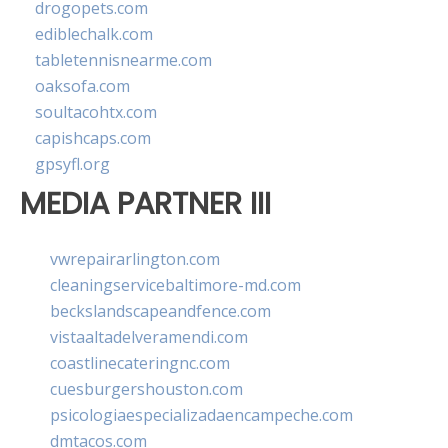
drogopets.com
ediblechalk.com
tabletennisnearme.com
oaksofa.com
soultacohtx.com
capishcaps.com
gpsyfl.org
MEDIA PARTNER III
vwrepairarlington.com
cleaningservicebaltimore-md.com
beckslandscapeandfence.com
vistaaltadelveramendi.com
coastlinecateringnc.com
cuesburgershouston.com
psicologiaespecializadaencampeche.com
dmtacos.com