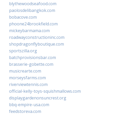
blythewoodseafood.com
paolosdelibangkok.com
bobacove.com
phoone24brookfield.com
mickeybarmama.com
roadwayconstructioninc.com
shopdragonflyboutique.com
sportszilla.org
batchprovisionsbar.com
brasserie-gobette.com
musicrearte.com
morseysfarms.com
riverviewtennis.com
official-kelly-toys-squishmallows.com
displaygardenonsuncrest.org
bbq-empire-usa.com
feedstoreva.com