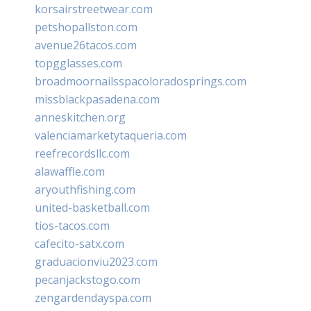
korsairstreetwear.com
petshopallston.com
avenue26tacos.com
topgglasses.com
broadmoornailsspacoloradosprings.com
missblackpasadena.com
anneskitchen.org
valenciamarketytaqueria.com
reefrecordsllc.com
alawaffle.com
aryouthfishing.com
united-basketball.com
tios-tacos.com
cafecito-satx.com
graduacionviu2023.com
pecanjackstogo.com
zengardendayspa.com