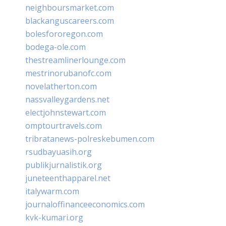
neighboursmarket.com
blackanguscareers.com
bolesfororegon.com
bodega-ole.com
thestreamlinerlounge.com
mestrinorubanofc.com
novelatherton.com
nassvalleygardens.net
electjohnstewart.com
omptourtravels.com
tribratanews-polreskebumen.com
rsudbayuasih.org
publikjurnalistik.org
juneteenthapparel.net
italywarm.com
journaloffinanceeconomics.com
kvk-kumari.org