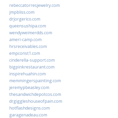
rebeccatorresjewelry.com
jmpbliss.com
drjorgerico.com
queensushipa.com
wendyweimerdds.com
ameri-camp.com
hrsreceivables.com
empconst1.com
cinderella-support.com
bigpinkrestaurant.com
inspirehuahin.com
memmingerspainting.com
jeremypbeasley.com
thesandwichdepotcos.com
drgiggleshouseofpain.com
hotflashdesigns.com
garagenadeau.com