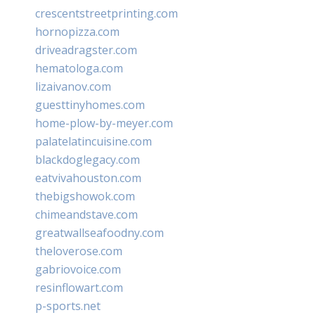
crescentstreetprinting.com
hornopizza.com
driveadragster.com
hematologa.com
lizaivanov.com
guesttinyhomes.com
home-plow-by-meyer.com
palatelatincuisine.com
blackdoglegacy.com
eatvivahouston.com
thebigshowok.com
chimeandstave.com
greatwallseafoodny.com
theloverose.com
gabriovoice.com
resinflowart.com
p-sports.net