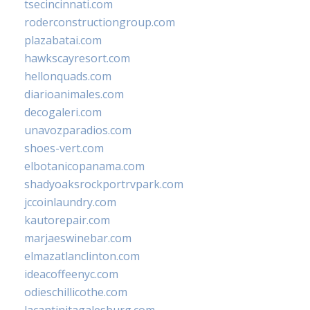
tsecincinnati.com
roderconstructiongroup.com
plazabatai.com
hawkscayresort.com
hellonquads.com
diarioanimales.com
decogaleri.com
unavozparadios.com
shoes-vert.com
elbotanicopanama.com
shadyoaksrockportrvpark.com
jccoinlaundry.com
kautorepair.com
marjaeswinebar.com
elmazatlanclinton.com
ideacoffeenyc.com
odieschillicothe.com