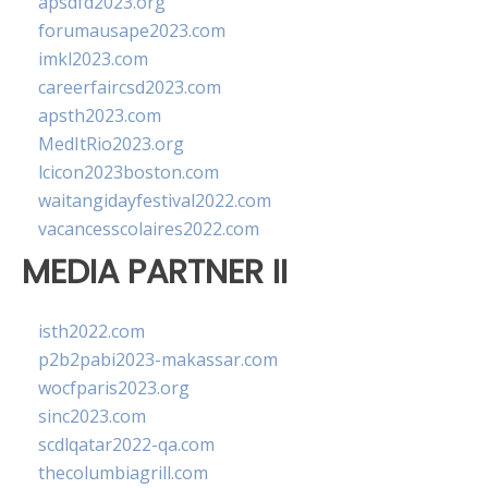
apsdfd2023.org
forumausape2023.com
imkl2023.com
careerfaircsd2023.com
apsth2023.com
MedItRio2023.org
lcicon2023boston.com
waitangidayfestival2022.com
vacancesscolaires2022.com
MEDIA PARTNER II
isth2022.com
p2b2pabi2023-makassar.com
wocfparis2023.org
sinc2023.com
scdlqatar2022-qa.com
thecolumbiagrill.com