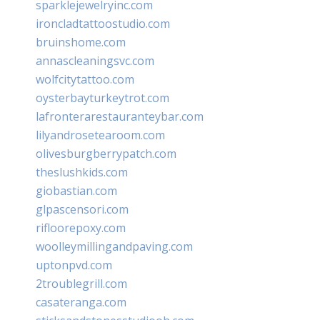
sparklejewelryinc.com
ironcladtattoostudio.com
bruinshome.com
annascleaningsvc.com
wolfcitytattoo.com
oysterbayturkeytrot.com
lafronterarestauranteybar.com
lilyandrosetearoom.com
olivesburgberrypatch.com
theslushkids.com
giobastian.com
glpascensori.com
rifloorepoxy.com
woolleymillingandpaving.com
uptonpvd.com
2troublegrill.com
casateranga.com