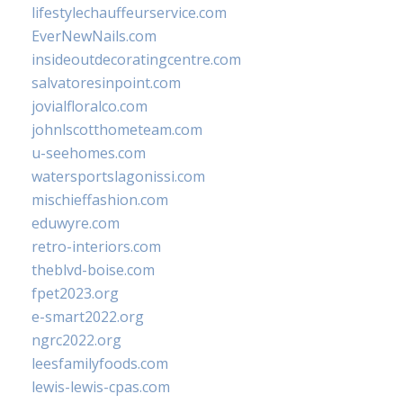
lifestylechauffeurservice.com
EverNewNails.com
insideoutdecoratingcentre.com
salvatoresinpoint.com
jovialfloralco.com
johnlscotthometeam.com
u-seehomes.com
watersportslagonissi.com
mischieffashion.com
eduwyre.com
retro-interiors.com
theblvd-boise.com
fpet2023.org
e-smart2022.org
ngrc2022.org
leesfamilyfoods.com
lewis-lewis-cpas.com