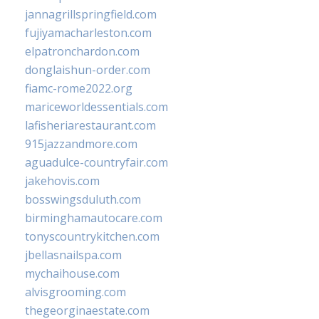
jannagrillspringfield.com
fujiyamacharleston.com
elpatronchardon.com
donglaishun-order.com
fiamc-rome2022.org
mariceworldessentials.com
lafisheriarestaurant.com
915jazzandmore.com
aguadulce-countryfair.com
jakehovis.com
bosswingsduluth.com
birminghamautocare.com
tonyscountrykitchen.com
jbellasnailspa.com
mychaihouse.com
alvisgrooming.com
thegeorginaestate.com