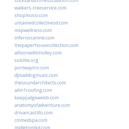
sticksandstonesstudiooh.com
walkers-treeservice.com
shopmossi.com
untamedcollectivesd.com
mxpwellness.com
infernocanine.com
thepaperhousecollection.com
allisonwillisholley.com
solslite.org
portwayinn.com
djmaddogmusic.com
thesoundarchitects.com
allin1roofing.com
keepjudgewebb.com
anatomyofadventure.com
drivancastillo.com
cmmedspa.com
midletontkd.com