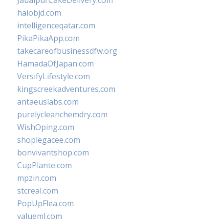
JabalpurCakeDelivery.com
halobjd.com
intelligenceqatar.com
PikaPikaApp.com
takecareofbusinessdfw.org
HamadaOfJapan.com
VersifyLifestyle.com
kingscreekadventures.com
antaeuslabs.com
purelycleanchemdry.com
WishOping.com
shoplegacee.com
bonvivantshop.com
CupPlante.com
mpzin.com
stcreal.com
PopUpFlea.com
valueml.com