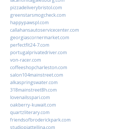
lacantinitagalesburg.com
pizzadeliverybristol.com
greenstarsmogcheck.com
happypawspl.com
callahansautoservicecenter.com
georgiascornermarket.com
perfectfit24-7.com
portugalprivatedriver.com
von-racer.com
coffeeshopcharleston.com
salon104mainstreet.com
alkaspringswater.com
318mainstreet8h.com
lovenailsspari.com
oakberry-kuwait.com
quartzliterary.com
friendsofbroderickpark.com
studiopiattellina.com