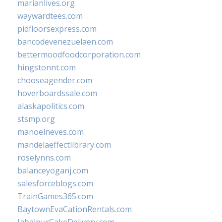
marianlives.org
waywardtees.com
pidfloorsexpress.com
bancodevenezuelaen.com
bettermoodfoodcorporation.com
hingstonnt.com
chooseagender.com
hoverboardssale.com
alaskapolitics.com
stsmp.org
manoelneves.com
mandelaeffectlibrary.com
roselynns.com
balanceyoganj.com
salesforceblogs.com
TrainGames365.com
BaytownEvaCationRentals.com