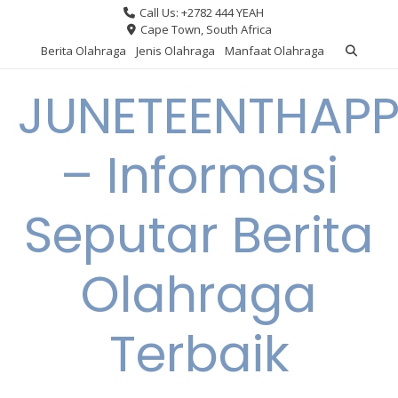
Skip
Call Us: +2782 444 YEAH
to
Cape Town, South Africa
content
Berita Olahraga
Jenis Olahraga
Manfaat Olahraga
JUNETEENTHAPP
– Informasi
Seputar Berita
Olahraga
Terbaik