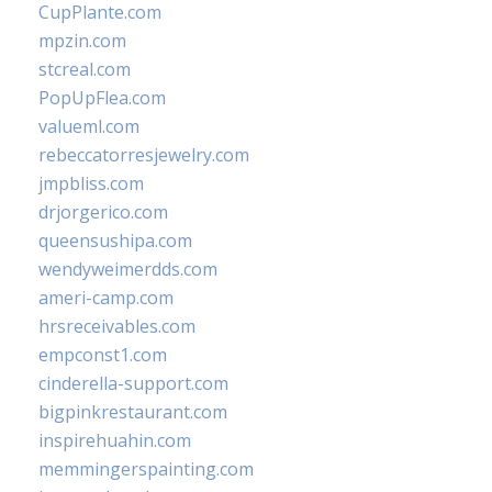
CupPlante.com
mpzin.com
stcreal.com
PopUpFlea.com
valueml.com
rebeccatorresjewelry.com
jmpbliss.com
drjorgerico.com
queensushipa.com
wendyweimerdds.com
ameri-camp.com
hrsreceivables.com
empconst1.com
cinderella-support.com
bigpinkrestaurant.com
inspirehuahin.com
memmingerspainting.com