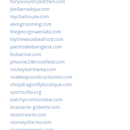
tonyscountrykitchen.com
jbellasnailspa.com
mychaihouse.com
alvisgrooming.com
thegeorginaestate.com
blythewoodseafood.com
paolosdelibangkok.com
bobacove.com
phoone24brookfield.com
mickeybarmama.com
roadwayconstructioninc.com
shopdragonflyboutique.com
sportszilla.org
batchprovisionsbar.com
brasserie-gobette.com
musicrearte.com
morseysfarms.com
riverviewtennis.com