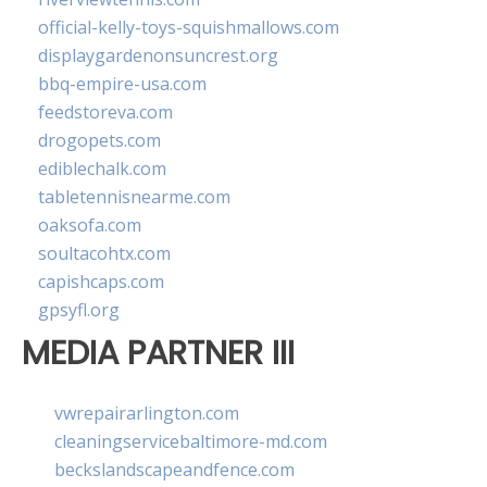
official-kelly-toys-squishmallows.com
displaygardenonsuncrest.org
bbq-empire-usa.com
feedstoreva.com
drogopets.com
ediblechalk.com
tabletennisnearme.com
oaksofa.com
soultacohtx.com
capishcaps.com
gpsyfl.org
MEDIA PARTNER III
vwrepairarlington.com
cleaningservicebaltimore-md.com
beckslandscapeandfence.com