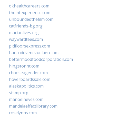
okhealthcareers.com
theintexperience.com
unboundedthefilm.com
catfriends-bg.org
marianlives.org
waywardtees.com
pidfloorsexpress.com
bancodevenezuelaen.com
bettermoodfoodcorporation.com
hingstonnt.com
chooseagender.com
hoverboardssale.com
alaskapolitics.com
stsmp.org
manoelneves.com
mandelaeffectlibrary.com
roselynns.com