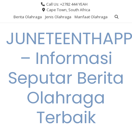
Skip
Call Us: +2782 444 YEAH
to
Cape Town, South Africa
content
Berita Olahraga
Jenis Olahraga
Manfaat Olahraga
JUNETEENTHAPP
– Informasi
Seputar Berita
Olahraga
Terbaik