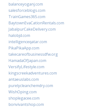
balanceyoganj.com
salesforceblogs.com
TrainGames365.com
BaytownEvaCationRentals.com
JabalpurCakeDelivery.com
halobjd.com
intelligenceqatar.com
PikaPikaApp.com
takecareofbusinessdfw.org
HamadaOfJapan.com
VersifyLifestyle.com
kingscreekadventures.com
antaeuslabs.com
purelycleanchemdry.com
WishOping.com
shoplegacee.com
bonvivantshop.com