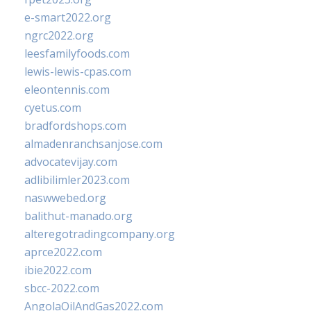
e-smart2022.org
ngrc2022.org
leesfamilyfoods.com
lewis-lewis-cpas.com
eleontennis.com
cyetus.com
bradfordshops.com
almadenranchsanjose.com
advocatevijay.com
adlibilimler2023.com
naswwebed.org
balithut-manado.org
alteregotradingcompany.org
aprce2022.com
ibie2022.com
sbcc-2022.com
AngolaOilAndGas2022.com