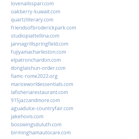
lovenailsspari.com
oakberry-kuwait.com
quartzliterary.com
friendsofbroderickpark.com
studiopiattellina.com
jannagrillspringfield.com
fujiyamacharleston.com
elpatronchardon.com
donglaishun-order.com
fiamc-rome2022.org
mariceworldessentials.com
lafisheriarestaurant.com
915jazzandmore.com
aguadulce-countryfair.com
jakehovis.com
bosswingsduluth.com
birminghamautocare.com