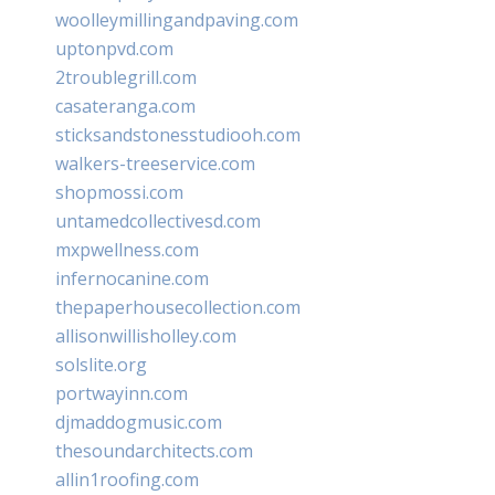
woolleymillingandpaving.com
uptonpvd.com
2troublegrill.com
casateranga.com
sticksandstonesstudiooh.com
walkers-treeservice.com
shopmossi.com
untamedcollectivesd.com
mxpwellness.com
infernocanine.com
thepaperhousecollection.com
allisonwillisholley.com
solslite.org
portwayinn.com
djmaddogmusic.com
thesoundarchitects.com
allin1roofing.com