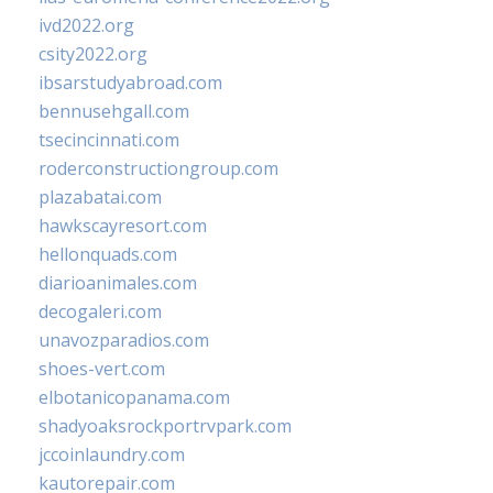
ivd2022.org
csity2022.org
ibsarstudyabroad.com
bennusehgall.com
tsecincinnati.com
roderconstructiongroup.com
plazabatai.com
hawkscayresort.com
hellonquads.com
diarioanimales.com
decogaleri.com
unavozparadios.com
shoes-vert.com
elbotanicopanama.com
shadyoaksrockportrvpark.com
jccoinlaundry.com
kautorepair.com