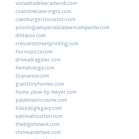
vistaaltadelveramendi.com
coastlinecateringnc.com
cuesburgershouston.com
psicologiaespecializadaencampeche.com
dmtacos.com
crescentstreetprinting.com
hornopizza.com
driveadragster.com
hematologa.com
lizaivanov.com
guesttinyhomes.com
home-plow-by-meyer.com
palatelatincuisine.com
blackdoglegacy.com
eatvivahouston.com
thebigshowok.com
chimeandstave.com