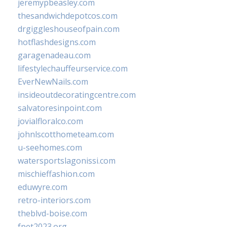
jeremypbeasley.com
thesandwichdepotcos.com
drgiggleshouseofpain.com
hotflashdesigns.com
garagenadeau.com
lifestylechauffeurservice.com
EverNewNails.com
insideoutdecoratingcentre.com
salvatoresinpoint.com
jovialfloralco.com
johnlscotthometeam.com
u-seehomes.com
watersportslagonissi.com
mischieffashion.com
eduwyre.com
retro-interiors.com
theblvd-boise.com
fpet2023.org