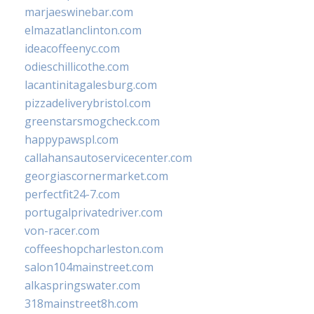
marjaeswinebar.com
elmazatlanclinton.com
ideacoffeenyc.com
odieschillicothe.com
lacantinitagalesburg.com
pizzadeliverybristol.com
greenstarsmogcheck.com
happypawspl.com
callahansautoservicecenter.com
georgiascornermarket.com
perfectfit24-7.com
portugalprivatedriver.com
von-racer.com
coffeeshopcharleston.com
salon104mainstreet.com
alkaspringswater.com
318mainstreet8h.com