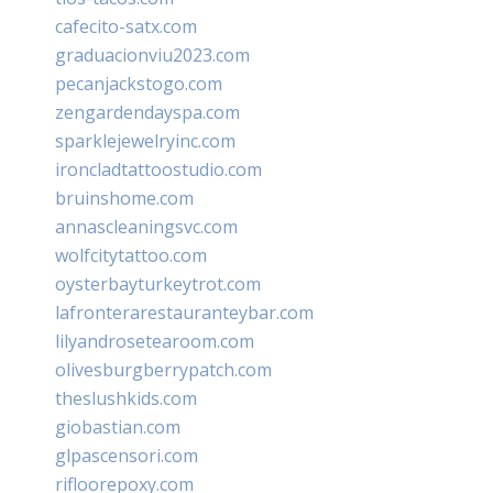
cafecito-satx.com
graduacionviu2023.com
pecanjackstogo.com
zengardendayspa.com
sparklejewelryinc.com
ironcladtattoostudio.com
bruinshome.com
annascleaningsvc.com
wolfcitytattoo.com
oysterbayturkeytrot.com
lafronterarestauranteybar.com
lilyandrosetearoom.com
olivesburgberrypatch.com
theslushkids.com
giobastian.com
glpascensori.com
rifloorepoxy.com