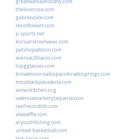
greatwallseafoodny.com
theloverose.com
gabriovoice.com
resinflowart.com
p-sports.net
korsairstreetwear.com
petshopallston.com
avenue26tacos.com
topgglasses.com
broadmoornailsspacoloradosprings.com
missblackpasadena.com
anneskitchen.org
valenciamarketytaqueria.com
reefrecordsllc.com
alawaffle.com
aryouthfishing.com
united-basketball.com
tios-tacos.com