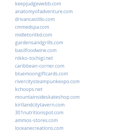
keepjudgewebb.com
anatomyofadventure.com
drivancastillo.com
cmmedspa.com
midletontkd.com
gardensandgrills.com
basilfoodwine.com
nikko-tochigi.net
caribbean-corner.com
bluemoongiftcards.com
rivercitysteampunkexpo.com
kchoops.net
mountainsideskateshop.com
kirtlandcitytavern.com
301nutritionspot.com
ammos-stores.com
loceanecreations.com