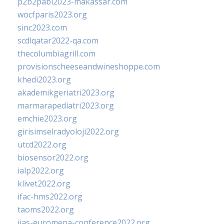
p2b2pabi2023-makassar.com
wocfparis2023.org
sinc2023.com
scdlqatar2022-qa.com
thecolumbiagrill.com
provisionscheeseandwineshoppe.com
khedi2023.org
akademikgeriatri2023.org
marmarapediatri2023.org
emchie2023.org
girisimselradyoloji2022.org
utcd2022.org
biosensor2022.org
ialp2022.org
klivet2022.org
ifac-hms2022.org
taoms2022.org
iias-euromena-conference2022.org