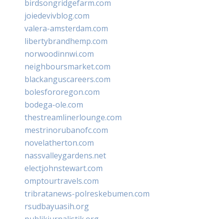
birdsongridgefarm.com
joiedevivblog.com
valera-amsterdam.com
libertybrandhemp.com
norwoodinnwi.com
neighboursmarket.com
blackanguscareers.com
bolesfororegon.com
bodega-ole.com
thestreamlinerlounge.com
mestrinorubanofc.com
novelatherton.com
nassvalleygardens.net
electjohnstewart.com
omptourtravels.com
tribratanews-polreskebumen.com
rsudbayuasih.org
publikjurnalistik.org