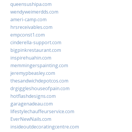
queensushipa.com
wendyweimerdds.com
ameri-camp.com
hrsreceivables.com
empconst1.com
cinderella-support.com
bigpinkrestaurant.com
inspirehuahin.com
memmingerspainting.com
jeremypbeasley.com
thesandwichdepotcos.com
drgiggleshouseofpain.com
hotflashdesigns.com
garagenadeau.com
lifestylechauffeurservice.com
EverNewNails.com
insideoutdecoratingcentre.com