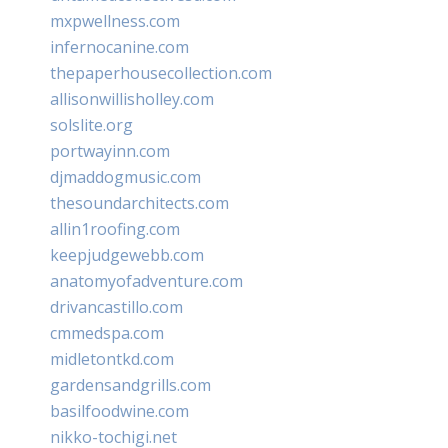
mxpwellness.com
infernocanine.com
thepaperhousecollection.com
allisonwillisholley.com
solslite.org
portwayinn.com
djmaddogmusic.com
thesoundarchitects.com
allin1roofing.com
keepjudgewebb.com
anatomyofadventure.com
drivancastillo.com
cmmedspa.com
midletontkd.com
gardensandgrills.com
basilfoodwine.com
nikko-tochigi.net