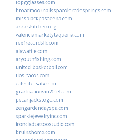
topgglasses.com
broadmoornailsspacoloradosprings.com
missblackpasadena.com
anneskitchen.org
valenciamarketytaqueria.com
reefrecordsllc.com
alawaffle.com
aryouthfishing.com
united-basketball.com
tios-tacos.com
cafecito-satx.com
graduacionviu2023.com
pecanjackstogo.com
zengardendayspa.com
sparklejewelryinc.com
ironcladtattoostudio.com
bruinshome.com