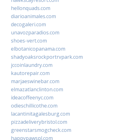
hawkscayresort.com
hellonquads.com
diarioanimales.com
decogaleri.com
unavozparadios.com
shoes-vert.com
elbotanicopanama.com
shadyoaksrockportrvpark.com
jccoinlaundry.com
kautorepair.com
marjaeswinebar.com
elmazatlanclinton.com
ideacoffeenyc.com
odieschillicothe.com
lacantinitagalesburg.com
pizzadeliverybristol.com
greenstarsmogcheck.com
happypawspl.com