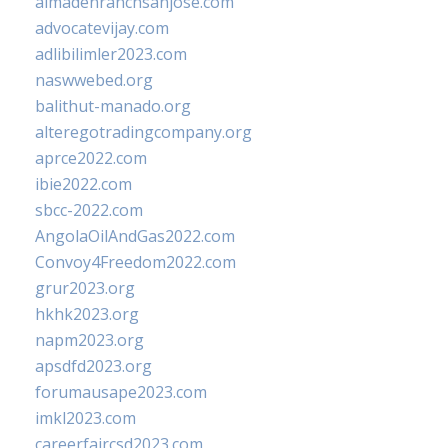
almadenranchsanjose.com
advocatevijay.com
adlibilimler2023.com
naswwebed.org
balithut-manado.org
alteregotradingcompany.org
aprce2022.com
ibie2022.com
sbcc-2022.com
AngolaOilAndGas2022.com
Convoy4Freedom2022.com
grur2023.org
hkhk2023.org
napm2023.org
apsdfd2023.org
forumausape2023.com
imkl2023.com
careerfaircsd2023.com