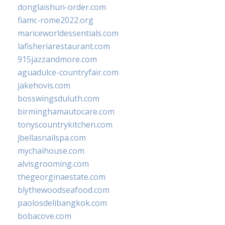
donglaishun-order.com
fiamc-rome2022.org
mariceworldessentials.com
lafisheriarestaurant.com
915jazzandmore.com
aguadulce-countryfair.com
jakehovis.com
bosswingsduluth.com
birminghamautocare.com
tonyscountrykitchen.com
jbellasnailspa.com
mychaihouse.com
alvisgrooming.com
thegeorginaestate.com
blythewoodseafood.com
paolosdelibangkok.com
bobacove.com