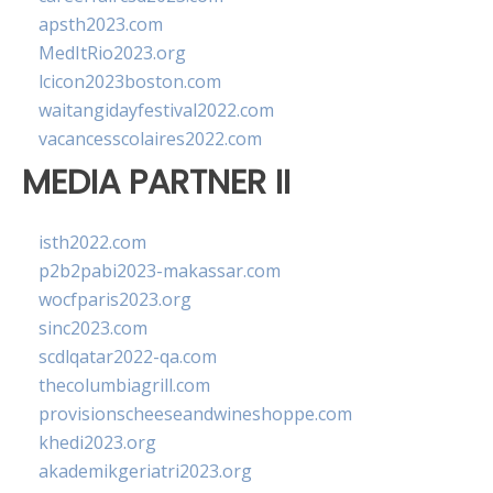
apsth2023.com
MedItRio2023.org
lcicon2023boston.com
waitangidayfestival2022.com
vacancesscolaires2022.com
MEDIA PARTNER II
isth2022.com
p2b2pabi2023-makassar.com
wocfparis2023.org
sinc2023.com
scdlqatar2022-qa.com
thecolumbiagrill.com
provisionscheeseandwineshoppe.com
khedi2023.org
akademikgeriatri2023.org