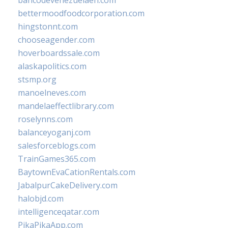
bancodevenezuelaen.com
bettermoodfoodcorporation.com
hingstonnt.com
chooseagender.com
hoverboardssale.com
alaskapolitics.com
stsmp.org
manoelneves.com
mandelaeffectlibrary.com
roselynns.com
balanceyoganj.com
salesforceblogs.com
TrainGames365.com
BaytownEvaCationRentals.com
JabalpurCakeDelivery.com
halobjd.com
intelligenceqatar.com
PikaPikaApp.com