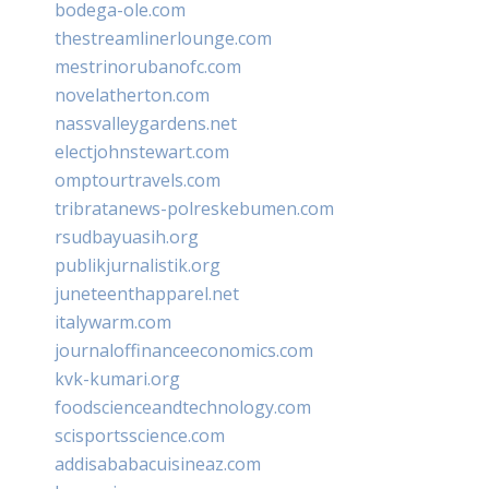
bodega-ole.com
thestreamlinerlounge.com
mestrinorubanofc.com
novelatherton.com
nassvalleygardens.net
electjohnstewart.com
omptourtravels.com
tribratanews-polreskebumen.com
rsudbayuasih.org
publikjurnalistik.org
juneteenthapparel.net
italywarm.com
journaloffinanceeconomics.com
kvk-kumari.org
foodscienceandtechnology.com
scisportsscience.com
addisababacuisineaz.com