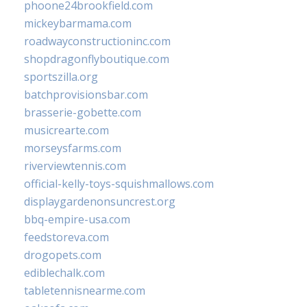
phoone24brookfield.com
mickeybarmama.com
roadwayconstructioninc.com
shopdragonflyboutique.com
sportszilla.org
batchprovisionsbar.com
brasserie-gobette.com
musicrearte.com
morseysfarms.com
riverviewtennis.com
official-kelly-toys-squishmallows.com
displaygardenonsuncrest.org
bbq-empire-usa.com
feedstoreva.com
drogopets.com
ediblechalk.com
tabletennisnearme.com