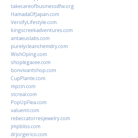
takecareofbusinessdfw.org
HamadaOfJapan.com
VersifyLifestyle.com
kingscreekadventures.com
antaeuslabs.com
purelycleanchemdry.com
WishOping.com
shoplegacee.com
bonvivantshop.com
CupPlante.com
mpzin.com
stcreal.com
PopUpFlea.com
valueml.com
rebeccatorresjewelry.com
jmpbliss.com
drjorgerico.com