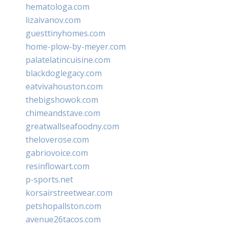
hematologa.com
lizaivanov.com
guesttinyhomes.com
home-plow-by-meyer.com
palatelatincuisine.com
blackdoglegacy.com
eatvivahouston.com
thebigshowok.com
chimeandstave.com
greatwallseafoodny.com
theloverose.com
gabriovoice.com
resinflowart.com
p-sports.net
korsairstreetwear.com
petshopallston.com
avenue26tacos.com