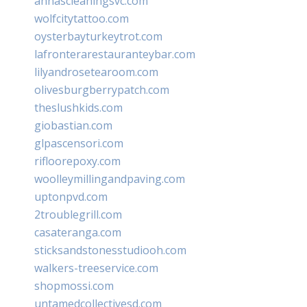
annascleaningsvc.com
wolfcitytattoo.com
oysterbayturkeytrot.com
lafronterarestauranteybar.com
lilyandrosetearoom.com
olivesburgberrypatch.com
theslushkids.com
giobastian.com
glpascensori.com
rifloorepoxy.com
woolleymillingandpaving.com
uptonpvd.com
2troublegrill.com
casateranga.com
sticksandstonesstudiooh.com
walkers-treeservice.com
shopmossi.com
untamedcollectivesd.com