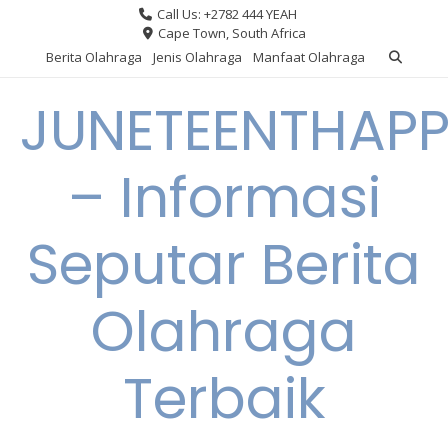
Skip
Call Us: +2782 444 YEAH
to
Cape Town, South Africa
content
Berita Olahraga
Jenis Olahraga
Manfaat Olahraga
JUNETEENTHAPP
– Informasi
Seputar Berita
Olahraga
Terbaik