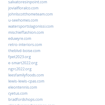
salvatoresinpoint.com
jovialfloralco.com
johnlscotthometeam.com
u-seehomes.com
watersportslagonissi.com
mischieffashion.com
eduwyre.com
retro-interiors.com
theblvd-boise.com
fpet2023.org
e-smart2022.org
ngrc2022.org
leesfamilyfoods.com
lewis-lewis-cpas.com
eleontennis.com
cyetus.com
bradfordshops.com