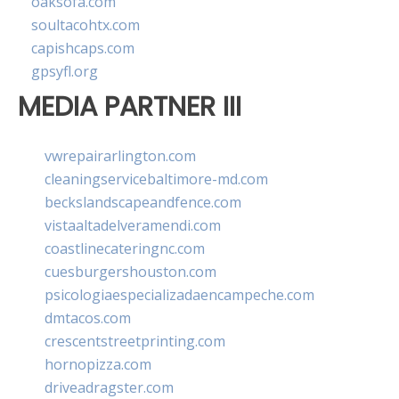
oaksofa.com
soultacohtx.com
capishcaps.com
gpsyfl.org
MEDIA PARTNER III
vwrepairarlington.com
cleaningservicebaltimore-md.com
beckslandscapeandfence.com
vistaaltadelveramendi.com
coastlinecateringnc.com
cuesburgershouston.com
psicologiaespecializadaencampeche.com
dmtacos.com
crescentstreetprinting.com
hornopizza.com
driveadragster.com