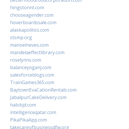
bettermoodfoodcorporation.com
hingstonnt.com
chooseagender.com
hoverboardssale.com
alaskapolitics.com
stsmp.org
manoelneves.com
mandelaeffectlibrary.com
roselynns.com
balanceyoganj.com
salesforceblogs.com
TrainGames365.com
BaytownEvaCationRentals.com
JabalpurCakeDelivery.com
halobjd.com
intelligenceqatar.com
PikaPikaApp.com
takecareofbusinessdfw.org