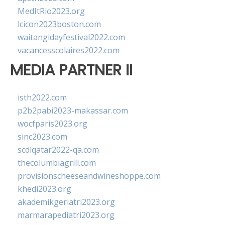
MedItRio2023.org
lcicon2023boston.com
waitangidayfestival2022.com
vacancesscolaires2022.com
MEDIA PARTNER II
isth2022.com
p2b2pabi2023-makassar.com
wocfparis2023.org
sinc2023.com
scdlqatar2022-qa.com
thecolumbiagrill.com
provisionscheeseandwineshoppe.com
khedi2023.org
akademikgeriatri2023.org
marmarapediatri2023.org