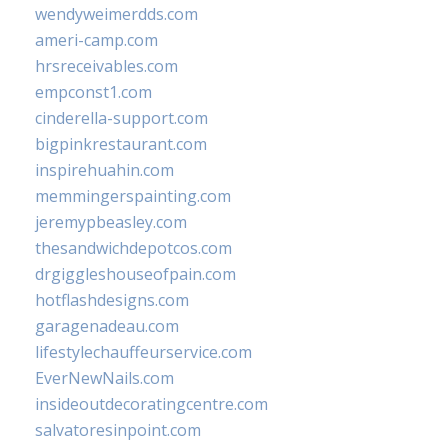
wendyweimerdds.com
ameri-camp.com
hrsreceivables.com
empconst1.com
cinderella-support.com
bigpinkrestaurant.com
inspirehuahin.com
memmingerspainting.com
jeremypbeasley.com
thesandwichdepotcos.com
drgiggleshouseofpain.com
hotflashdesigns.com
garagenadeau.com
lifestylechauffeurservice.com
EverNewNails.com
insideoutdecoratingcentre.com
salvatoresinpoint.com