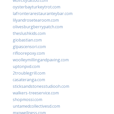
wolfcitytattoo.com
oysterbayturkeytrot.com
lafronterarestauranteybar.com
lilyandrosetearoom.com
olivesburgberrypatch.com
theslushkids.com
giobastian.com
glpascensori.com
rifloorepoxy.com
woolleymillingandpaving.com
uptonpvd.com
2troublegrill.com
casateranga.com
sticksandstonesstudiooh.com
walkers-treeservice.com
shopmossi.com
untamedcollectivesd.com
mxpwellness.com