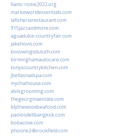
fiamc-rome2022.org
mariceworldessentials.com
lafisheriarestaurant.com
915jazzandmore.com
aguadulce-countryfair.com
jakehovis.com
bosswingsduluth.com
birminghamautocare.com
tonyscountrykitchen.com
jbellasnailspa.com
mychaihouse.com
alvisgrooming.com
thegeorginaestate.com
blythewoodseafood.com
paolosdelibangkok.com
bobacove.com
phoone24brookfield.com