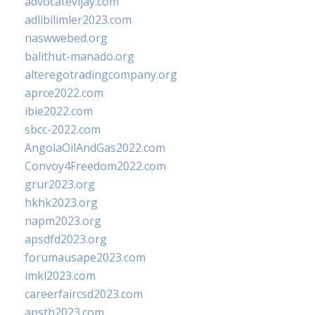
advocatevijay.com
adlibilimler2023.com
naswwebed.org
balithut-manado.org
alteregotradingcompany.org
aprce2022.com
ibie2022.com
sbcc-2022.com
AngolaOilAndGas2022.com
Convoy4Freedom2022.com
grur2023.org
hkhk2023.org
napm2023.org
apsdfd2023.org
forumausape2023.com
imkl2023.com
careerfaircsd2023.com
apsth2023.com