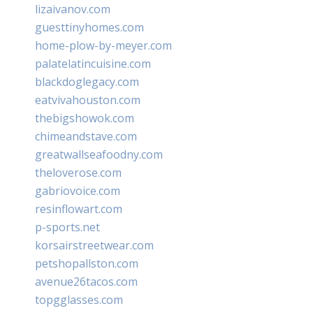
lizaivanov.com
guesttinyhomes.com
home-plow-by-meyer.com
palatelatincuisine.com
blackdoglegacy.com
eatvivahouston.com
thebigshowok.com
chimeandstave.com
greatwallseafoodny.com
theloverose.com
gabriovoice.com
resinflowart.com
p-sports.net
korsairstreetwear.com
petshopallston.com
avenue26tacos.com
topgglasses.com