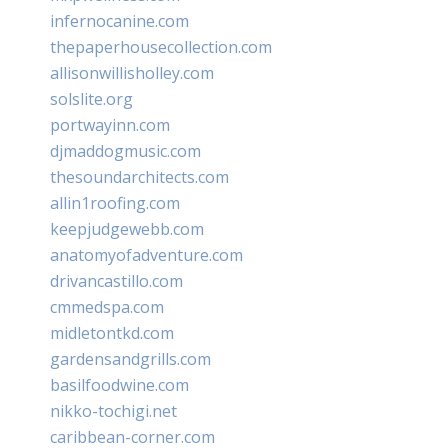
infernocanine.com
thepaperhousecollection.com
allisonwillisholley.com
solslite.org
portwayinn.com
djmaddogmusic.com
thesoundarchitects.com
allin1roofing.com
keepjudgewebb.com
anatomyofadventure.com
drivancastillo.com
cmmedspa.com
midletontkd.com
gardensandgrills.com
basilfoodwine.com
nikko-tochigi.net
caribbean-corner.com