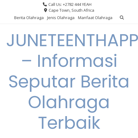
Skip
Call Us: +2782 444 YEAH
to
Cape Town, South Africa
content
Berita Olahraga
Jenis Olahraga
Manfaat Olahraga
JUNETEENTHAPP
– Informasi
Seputar Berita
Olahraga
Terbaik