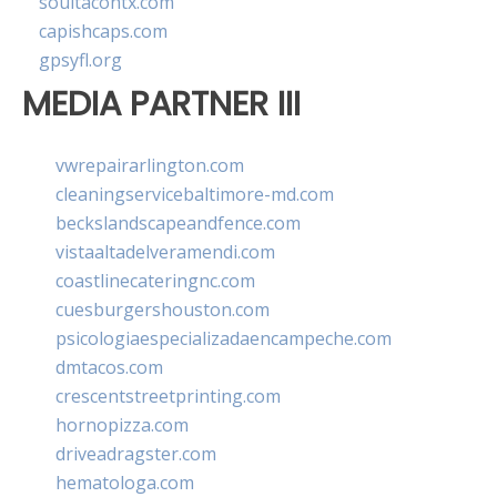
soultacohtx.com
capishcaps.com
gpsyfl.org
MEDIA PARTNER III
vwrepairarlington.com
cleaningservicebaltimore-md.com
beckslandscapeandfence.com
vistaaltadelveramendi.com
coastlinecateringnc.com
cuesburgershouston.com
psicologiaespecializadaencampeche.com
dmtacos.com
crescentstreetprinting.com
hornopizza.com
driveadragster.com
hematologa.com