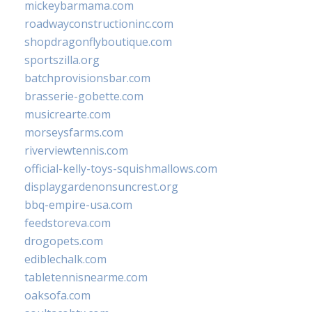
mickeybarmama.com
roadwayconstructioninc.com
shopdragonflyboutique.com
sportszilla.org
batchprovisionsbar.com
brasserie-gobette.com
musicrearte.com
morseysfarms.com
riverviewtennis.com
official-kelly-toys-squishmallows.com
displaygardenonsuncrest.org
bbq-empire-usa.com
feedstoreva.com
drogopets.com
ediblechalk.com
tabletennisnearme.com
oaksofa.com