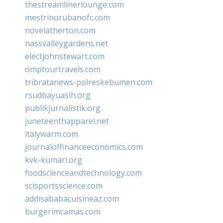
thestreamlinerlounge.com
mestrinorubanofc.com
novelatherton.com
nassvalleygardens.net
electjohnstewart.com
omptourtravels.com
tribratanews-polreskebumen.com
rsudbayuasih.org
publikjurnalistik.org
juneteenthapparel.net
italywarm.com
journaloffinanceeconomics.com
kvk-kumari.org
foodscienceandtechnology.com
scisportsscience.com
addisababacuisineaz.com
burgerimcamas.com