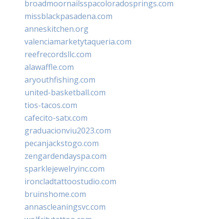
broadmoornailsspacoloradosprings.com
missblackpasadena.com
anneskitchen.org
valenciamarketytaqueria.com
reefrecordsllc.com
alawaffle.com
aryouthfishing.com
united-basketball.com
tios-tacos.com
cafecito-satx.com
graduacionviu2023.com
pecanjackstogo.com
zengardendayspa.com
sparklejewelryinc.com
ironcladtattoostudio.com
bruinshome.com
annascleaningsvc.com