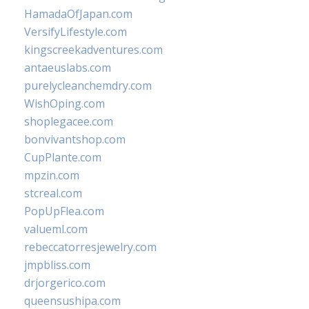
HamadaOfJapan.com
VersifyLifestyle.com
kingscreekadventures.com
antaeuslabs.com
purelycleanchemdry.com
WishOping.com
shoplegacee.com
bonvivantshop.com
CupPlante.com
mpzin.com
stcreal.com
PopUpFlea.com
valueml.com
rebeccatorresjewelry.com
jmpbliss.com
drjorgerico.com
queensushipa.com