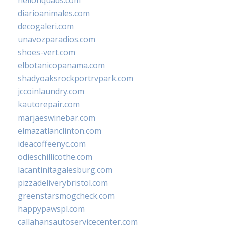
hellonquads.com
diarioanimales.com
decogaleri.com
unavozparadios.com
shoes-vert.com
elbotanicopanama.com
shadyoaksrockportrvpark.com
jccoinlaundry.com
kautorepair.com
marjaeswinebar.com
elmazatlanclinton.com
ideacoffeenyc.com
odieschillicothe.com
lacantinitagalesburg.com
pizzadeliverybristol.com
greenstarsmogcheck.com
happypawspl.com
callahansautoservicecenter.com