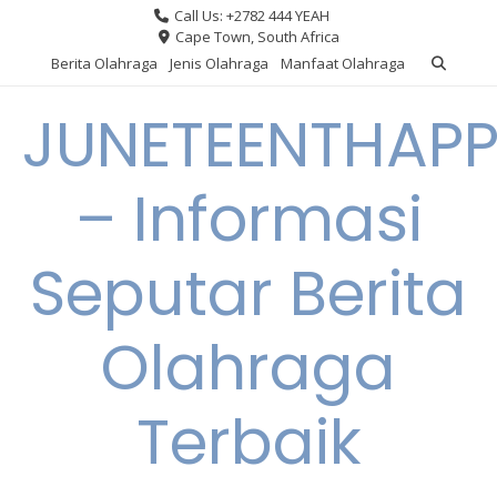
Skip
Call Us: +2782 444 YEAH
to
Cape Town, South Africa
content
Berita Olahraga
Jenis Olahraga
Manfaat Olahraga
JUNETEENTHAPP
– Informasi
Seputar Berita
Olahraga
Terbaik