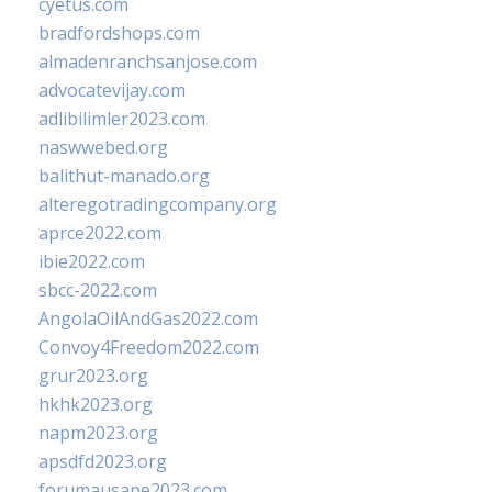
cyetus.com
bradfordshops.com
almadenranchsanjose.com
advocatevijay.com
adlibilimler2023.com
naswwebed.org
balithut-manado.org
alteregotradingcompany.org
aprce2022.com
ibie2022.com
sbcc-2022.com
AngolaOilAndGas2022.com
Convoy4Freedom2022.com
grur2023.org
hkhk2023.org
napm2023.org
apsdfd2023.org
forumausape2023.com