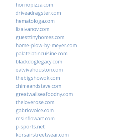
hornopizza.com
driveadragster.com
hematologa.com
lizaivanov.com
guesttinyhomes.com
home-plow-by-meyer.com
palatelatincuisine.com
blackdoglegacy.com
eatvivahouston.com
thebigshowok.com
chimeandstave.com
greatwallseafoodny.com
theloverose.com
gabriovoice.com
resinflowart.com
p-sports.net
korsairstreetwear.com