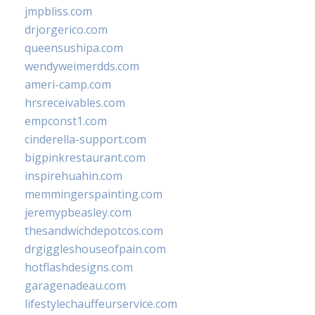
jmpbliss.com
drjorgerico.com
queensushipa.com
wendyweimerdds.com
ameri-camp.com
hrsreceivables.com
empconst1.com
cinderella-support.com
bigpinkrestaurant.com
inspirehuahin.com
memmingerspainting.com
jeremypbeasley.com
thesandwichdepotcos.com
drgiggleshouseofpain.com
hotflashdesigns.com
garagenadeau.com
lifestylechauffeurservice.com