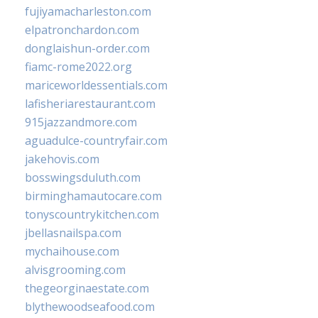
fujiyamacharleston.com
elpatronchardon.com
donglaishun-order.com
fiamc-rome2022.org
mariceworldessentials.com
lafisheriarestaurant.com
915jazzandmore.com
aguadulce-countryfair.com
jakehovis.com
bosswingsduluth.com
birminghamautocare.com
tonyscountrykitchen.com
jbellasnailspa.com
mychaihouse.com
alvisgrooming.com
thegeorginaestate.com
blythewoodseafood.com