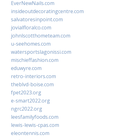
EverNewNails.com
insideoutdecoratingcentre.com
salvatoresinpoint.com
jovialfloralco.com
johnlscotthometeam.com
u-seehomes.com
watersportslagonissi.com
mischieffashion.com
eduwyre.com
retro-interiors.com
theblvd-boise.com
fpet2023.org
e-smart2022.org
ngrc2022.org
leesfamilyfoods.com
lewis-lewis-cpas.com
eleontennis.com