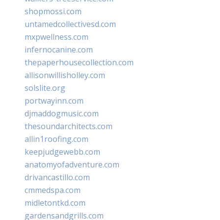
shopmossi.com
untamedcollectivesd.com
mxpwellness.com
infernocanine.com
thepaperhousecollection.com
allisonwillisholley.com
solslite.org
portwayinn.com
djmaddogmusic.com
thesoundarchitects.com
allin1roofing.com
keepjudgewebb.com
anatomyofadventure.com
drivancastillo.com
cmmedspa.com
midletontkd.com
gardensandgrills.com