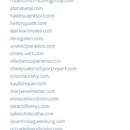
roderconstructiongroup.com
plazabatai.com
hawkscayresort.com
hellonquads.com
diarioanimales.com
decogaleri.com
unavozparadios.com
shoes-vert.com
elbotanicopanama.com
shadyoaksrockportrvpark.com
jccoinlaundry.com
kautorepair.com
marjaeswinebar.com
elmazatlanclinton.com
ideacoffeenyc.com
odieschillicothe.com
lacantinitagalesburg.com
pizzadeliverybristol.com