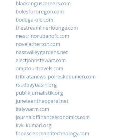
blackanguscareers.com
bolesfororegon.com
bodega-ole.com
thestreamlinerlounge.com
mestrinorubanofc.com
novelatherton.com
nassvalleygardens.net
electjohnstewart.com
omptourtravels.com
tribratanews-polreskebumen.com
rsudbayuasih.org
publikjurnalistik.org
juneteenthapparel.net
italywarm.com
journaloffinanceeconomics.com
kvk-kumari.org
foodscienceandtechnology.com