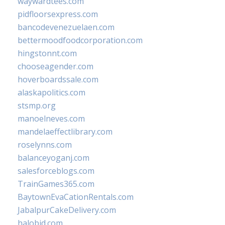
waywardtees.com
pidfloorsexpress.com
bancodevenezuelaen.com
bettermoodfoodcorporation.com
hingstonnt.com
chooseagender.com
hoverboardssale.com
alaskapolitics.com
stsmp.org
manoelneves.com
mandelaeffectlibrary.com
roselynns.com
balanceyoganj.com
salesforceblogs.com
TrainGames365.com
BaytownEvaCationRentals.com
JabalpurCakeDelivery.com
halobjd.com