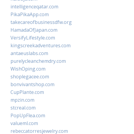
intelligenceqatar.com
PikaPikaApp.com
takecareofbusinessdfw.org
HamadaOfJapan.com
VersifyLifestyle.com
kingscreekadventures.com
antaeuslabs.com
purelycleanchemdry.com
WishOping.com
shoplegacee.com
bonvivantshop.com
CupPlante.com
mpzin.com
stcreal.com
PopUpFlea.com
valueml.com
rebeccatorresjewelry.com