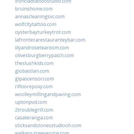
ironcladtattoostudio.com
bruinshome.com
annascleaningsvc.com
wolfcitytattoo.com
oysterbayturkeytrot.com
lafronterarestauranteybar.com
lilyandrosetearoom.com
olivesburgberrypatch.com
theslushkids.com
giobastian.com
glpascensori.com
rifloorepoxy.com
woolleymillingandpaving.com
uptonpvd.com
2troublegrill.com
casateranga.com
sticksandstonesstudiooh.com
walkers-treeservice.com