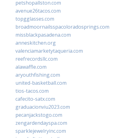
petshopallston.com
avenue26tacos.com
topgglasses.com
broadmoornailsspacoloradosprings.com
missblackpasadena.com
anneskitchen.org
valenciamarketytaqueria.com
reefrecordsllc.com
alawaffle.com
aryouthfishing.com
united-basketball.com
tios-tacos.com
cafecito-satx.com
graduacionviu2023.com
pecanjackstogo.com
zengardendayspa.com
sparklejewelryinc.com