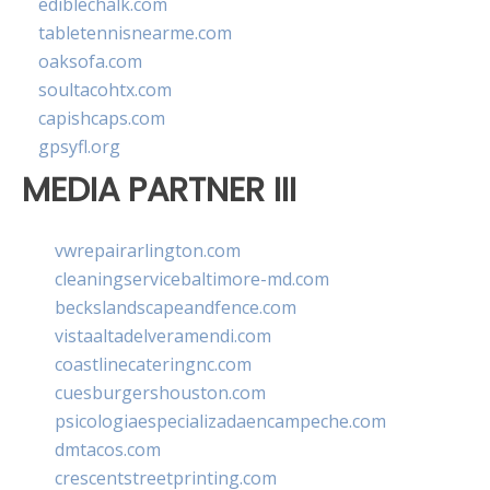
ediblechalk.com
tabletennisnearme.com
oaksofa.com
soultacohtx.com
capishcaps.com
gpsyfl.org
MEDIA PARTNER III
vwrepairarlington.com
cleaningservicebaltimore-md.com
beckslandscapeandfence.com
vistaaltadelveramendi.com
coastlinecateringnc.com
cuesburgershouston.com
psicologiaespecializadaencampeche.com
dmtacos.com
crescentstreetprinting.com