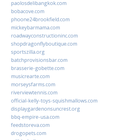
paolosdelibangkok.com
bobacove.com
phoone24brookfield.com
mickeybarmama.com
roadwayconstructioninc.com
shopdragonflyboutique.com
sportszilla.org
batchprovisionsbar.com
brasserie-gobette.com
musicrearte.com
morseysfarms.com
riverviewtennis.com
official-kelly-toys-squishmallows.com
displaygardenonsuncrest.org
bbq-empire-usa.com
feedstoreva.com
drogopets.com