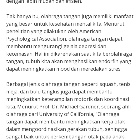
dengan lebih mudah dan efisien.
Tak hanya itu, olahraga tangan juga memiliki manfaat
yang besar untuk kesehatan mental kita. Menurut
penelitian yang dilakukan oleh American
Psychological Association, olahraga tangan dapat
membantu mengurangi gejala depresi dan
kecemasan. Hal ini dikarenakan saat kita berolahraga
tangan, tubuh kita akan menghasilkan endorfin yang
dapat meningkatkan mood dan meredakan stres.
Berbagai jenis olahraga tangan seperti squash, tenis
meja, dan bulu tangkis juga dapat membantu
meningkatkan keterampilan motorik dan koordinasi
kita. Menurut Prof. Dr. Michael Gardner, seorang ahli
olahraga dari University of California, “Olahraga
tangan dapat membantu meningkatkan kerja otak
dalam mengoordinasikan gerakan tubuh, sehingga
sangat baik untuk perkembangan otak pada anak-