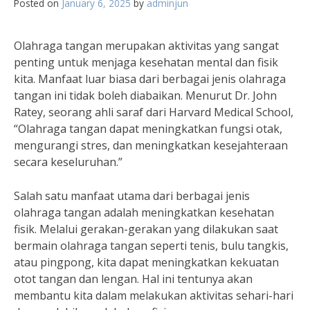
Posted on
January 6, 2025
by
adminjun
Olahraga tangan merupakan aktivitas yang sangat
penting untuk menjaga kesehatan mental dan fisik
kita. Manfaat luar biasa dari berbagai jenis olahraga
tangan ini tidak boleh diabaikan. Menurut Dr. John
Ratey, seorang ahli saraf dari Harvard Medical School,
“Olahraga tangan dapat meningkatkan fungsi otak,
mengurangi stres, dan meningkatkan kesejahteraan
secara keseluruhan.”
Salah satu manfaat utama dari berbagai jenis
olahraga tangan adalah meningkatkan kesehatan
fisik. Melalui gerakan-gerakan yang dilakukan saat
bermain olahraga tangan seperti tenis, bulu tangkis,
atau pingpong, kita dapat meningkatkan kekuatan
otot tangan dan lengan. Hal ini tentunya akan
membantu kita dalam melakukan aktivitas sehari-hari