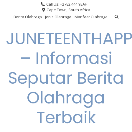
Skip
Call Us: +2782 444 YEAH
to
Cape Town, South Africa
content
Berita Olahraga
Jenis Olahraga
Manfaat Olahraga
JUNETEENTHAPP
– Informasi
Seputar Berita
Olahraga
Terbaik