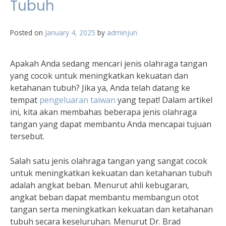
Tubuh
Posted on
January 4, 2025
by
adminjun
Apakah Anda sedang mencari jenis olahraga tangan
yang cocok untuk meningkatkan kekuatan dan
ketahanan tubuh? Jika ya, Anda telah datang ke
tempat
pengeluaran taiwan
yang tepat! Dalam artikel
ini, kita akan membahas beberapa jenis olahraga
tangan yang dapat membantu Anda mencapai tujuan
tersebut.
Salah satu jenis olahraga tangan yang sangat cocok
untuk meningkatkan kekuatan dan ketahanan tubuh
adalah angkat beban. Menurut ahli kebugaran,
angkat beban dapat membantu membangun otot
tangan serta meningkatkan kekuatan dan ketahanan
tubuh secara keseluruhan. Menurut Dr. Brad