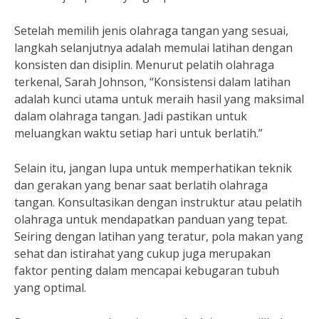
Setelah memilih jenis olahraga tangan yang sesuai,
langkah selanjutnya adalah memulai latihan dengan
konsisten dan disiplin. Menurut pelatih olahraga
terkenal, Sarah Johnson, “Konsistensi dalam latihan
adalah kunci utama untuk meraih hasil yang maksimal
dalam olahraga tangan. Jadi pastikan untuk
meluangkan waktu setiap hari untuk berlatih.”
Selain itu, jangan lupa untuk memperhatikan teknik
dan gerakan yang benar saat berlatih olahraga
tangan. Konsultasikan dengan instruktur atau pelatih
olahraga untuk mendapatkan panduan yang tepat.
Seiring dengan latihan yang teratur, pola makan yang
sehat dan istirahat yang cukup juga merupakan
faktor penting dalam mencapai kebugaran tubuh
yang optimal.