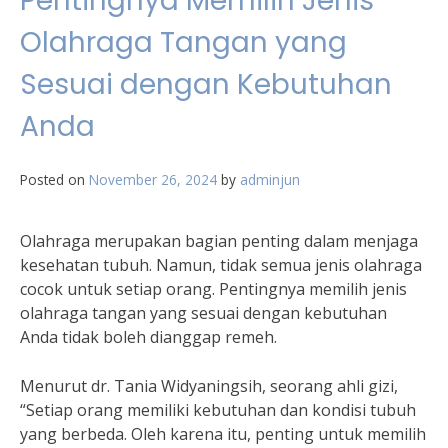
Pentingnya Memilih Jenis
Olahraga Tangan yang
Sesuai dengan Kebutuhan
Anda
Posted on
November 26, 2024
by
adminjun
Olahraga merupakan bagian penting dalam menjaga
kesehatan tubuh. Namun, tidak semua jenis olahraga
cocok untuk setiap orang. Pentingnya memilih jenis
olahraga tangan yang sesuai dengan kebutuhan
Anda tidak boleh dianggap remeh.
Menurut dr. Tania Widyaningsih, seorang ahli gizi,
“Setiap orang memiliki kebutuhan dan kondisi tubuh
yang berbeda. Oleh karena itu, penting untuk memilih