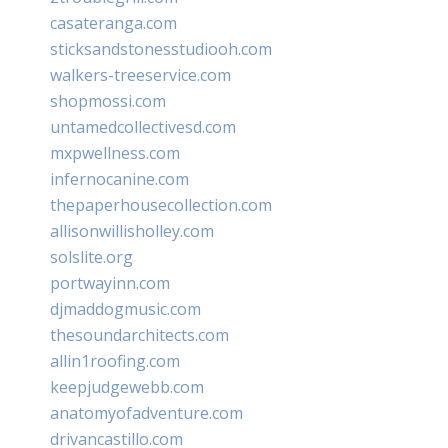
casateranga.com
sticksandstonesstudiooh.com
walkers-treeservice.com
shopmossi.com
untamedcollectivesd.com
mxpwellness.com
infernocanine.com
thepaperhousecollection.com
allisonwillisholley.com
solslite.org
portwayinn.com
djmaddogmusic.com
thesoundarchitects.com
allin1roofing.com
keepjudgewebb.com
anatomyofadventure.com
drivancastillo.com