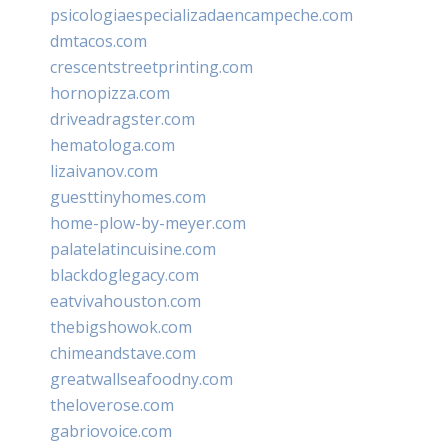
psicologiaespecializadaencampeche.com
dmtacos.com
crescentstreetprinting.com
hornopizza.com
driveadragster.com
hematologa.com
lizaivanov.com
guesttinyhomes.com
home-plow-by-meyer.com
palatelatincuisine.com
blackdoglegacy.com
eatvivahouston.com
thebigshowok.com
chimeandstave.com
greatwallseafoodny.com
theloverose.com
gabriovoice.com