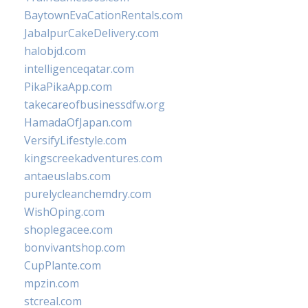
BaytownEvaCationRentals.com
JabalpurCakeDelivery.com
halobjd.com
intelligenceqatar.com
PikaPikaApp.com
takecareofbusinessdfw.org
HamadaOfJapan.com
VersifyLifestyle.com
kingscreekadventures.com
antaeuslabs.com
purelycleanchemdry.com
WishOping.com
shoplegacee.com
bonvivantshop.com
CupPlante.com
mpzin.com
stcreal.com