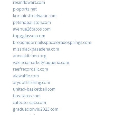
resinflowart.com
p-sports.net
korsairstreetwear.com
petshopallston.com
avenue26tacos.com
topgglasses.com
broadmoornailsspacoloradosprings.com
missblackpasadena.com
anneskitchen.org
valenciamarketytaqueria.com
reefrecordsllc.com
alawaffle.com
aryouthfishing.com
united-basketball.com
tios-tacos.com
cafecito-satx.com
graduacionviu2023.com