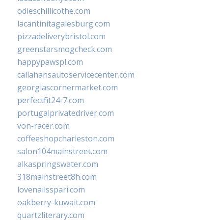
odieschillicothe.com
lacantinitagalesburg.com
pizzadeliverybristol.com
greenstarsmogcheck.com
happypawspl.com
callahansautoservicecenter.com
georgiascornermarket.com
perfectfit24-7.com
portugalprivatedriver.com
von-racer.com
coffeeshopcharleston.com
salon104mainstreet.com
alkaspringswater.com
318mainstreet8h.com
lovenailsspari.com
oakberry-kuwait.com
quartzliterary.com