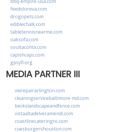
bbq-empire-usa.com
feedstoreva.com
drogopets.com
ediblechalk.com
tabletennisnearme.com
oaksofa.com
soultacohtx.com
capishcaps.com
gpsyfl.org
MEDIA PARTNER III
vwrepairarlington.com
cleaningservicebaltimore-md.com
beckslandscapeandfence.com
vistaaltadelveramendi.com
coastlinecateringnc.com
cuesburgershouston.com