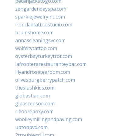
pecanjackstogo.com
zengardendayspa.com
sparklejewelryinc.com
ironcladtattoostudio.com
bruinshome.com
annascleaningsvc.com
wolfcitytattoo.com
oysterbayturkeytrot.com
lafronterarestauranteybar.com
lilyandrosetearoom.com
olivesburgberrypatch.com
theslushkids.com
giobastian.com
glpascensori.com
rifloorepoxy.com
woolleymillingandpaving.com
uptonpvd.com
2troublegrill.com