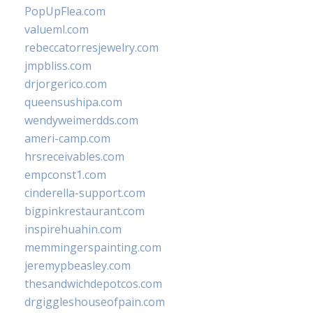
PopUpFlea.com
valueml.com
rebeccatorresjewelry.com
jmpbliss.com
drjorgerico.com
queensushipa.com
wendyweimerdds.com
ameri-camp.com
hrsreceivables.com
empconst1.com
cinderella-support.com
bigpinkrestaurant.com
inspirehuahin.com
memmingerspainting.com
jeremypbeasley.com
thesandwichdepotcos.com
drgiggleshouseofpain.com