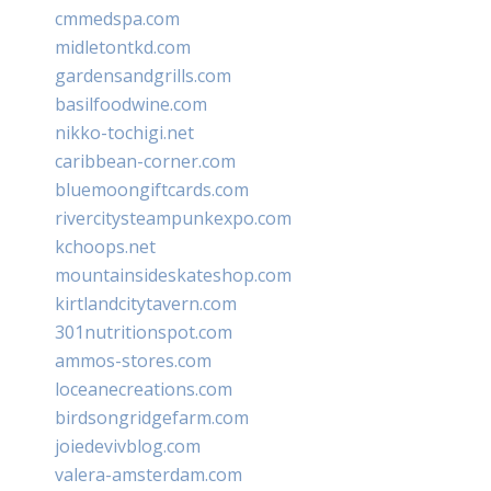
cmmedspa.com
midletontkd.com
gardensandgrills.com
basilfoodwine.com
nikko-tochigi.net
caribbean-corner.com
bluemoongiftcards.com
rivercitysteampunkexpo.com
kchoops.net
mountainsideskateshop.com
kirtlandcitytavern.com
301nutritionspot.com
ammos-stores.com
loceanecreations.com
birdsongridgefarm.com
joiedevivblog.com
valera-amsterdam.com