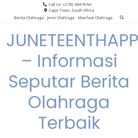
Skip
Call Us: +2782 444 YEAH
to
Cape Town, South Africa
content
Berita Olahraga
Jenis Olahraga
Manfaat Olahraga
JUNETEENTHAPP
– Informasi
Seputar Berita
Olahraga
Terbaik