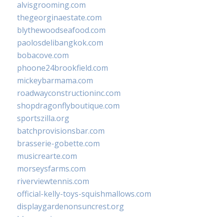
alvisgrooming.com
thegeorginaestate.com
blythewoodseafood.com
paolosdelibangkok.com
bobacove.com
phoone24brookfield.com
mickeybarmama.com
roadwayconstructioninc.com
shopdragonflyboutique.com
sportszilla.org
batchprovisionsbar.com
brasserie-gobette.com
musicrearte.com
morseysfarms.com
riverviewtennis.com
official-kelly-toys-squishmallows.com
displaygardenonsuncrest.org