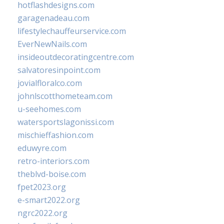
hotflashdesigns.com
garagenadeau.com
lifestylechauffeurservice.com
EverNewNails.com
insideoutdecoratingcentre.com
salvatoresinpoint.com
jovialfloralco.com
johnlscotthometeam.com
u-seehomes.com
watersportslagonissi.com
mischieffashion.com
eduwyre.com
retro-interiors.com
theblvd-boise.com
fpet2023.org
e-smart2022.org
ngrc2022.org