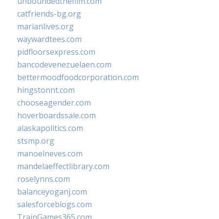
unboundedthefilm.com
catfriends-bg.org
marianlives.org
waywardtees.com
pidfloorsexpress.com
bancodevenezuelaen.com
bettermoodfoodcorporation.com
hingstonnt.com
chooseagender.com
hoverboardssale.com
alaskapolitics.com
stsmp.org
manoelneves.com
mandelaeffectlibrary.com
roselynns.com
balanceyoganj.com
salesforceblogs.com
TrainGames365.com