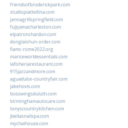
friendsofbroderickpark.com
studiopiattellina.com
jannagrillspringfield.com
fujiyamacharleston.com
elpatronchardon.com
donglaishun-order.com
fiamc-rome2022.org
mariceworldessentials.com
lafisheriarestaurant.com
915jazzandmore.com
aguadulce-countryfair.com
jakehovis.com
bosswingsduluth.com
birminghamautocare.com
tonyscountrykitchen.com
jbellasnailspa.com
mychaihouse.com