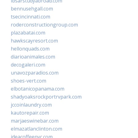
ibsarstudyabroad.com
bennusehgall.com
tsecincinnati.com
roderconstructiongroup.com
plazabatai.com
hawkscayresort.com
hellonquads.com
diarioanimales.com
decogaleri.com
unavozparadios.com
shoes-vert.com
elbotanicopanama.com
shadyoaksrockportrvpark.com
jccoinlaundry.com
kautorepair.com
marjaeswinebar.com
elmazatlanclinton.com
ideacoffeenyc.com