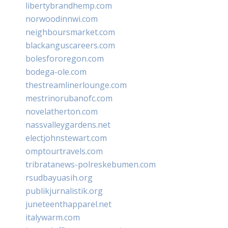
libertybrandhemp.com
norwoodinnwi.com
neighboursmarket.com
blackanguscareers.com
bolesfororegon.com
bodega-ole.com
thestreamlinerlounge.com
mestrinorubanofc.com
novelatherton.com
nassvalleygardens.net
electjohnstewart.com
omptourtravels.com
tribratanews-polreskebumen.com
rsudbayuasih.org
publikjurnalistik.org
juneteenthapparel.net
italywarm.com