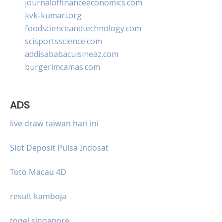
journaloffinanceeconomics.com
kvk-kumari.org
foodscienceandtechnology.com
scisportsscience.com
addisababacuisineaz.com
burgerimcamas.com
ADS
live draw taiwan hari ini
Slot Deposit Pulsa Indosat
Toto Macau 4D
result kamboja
togel singapore