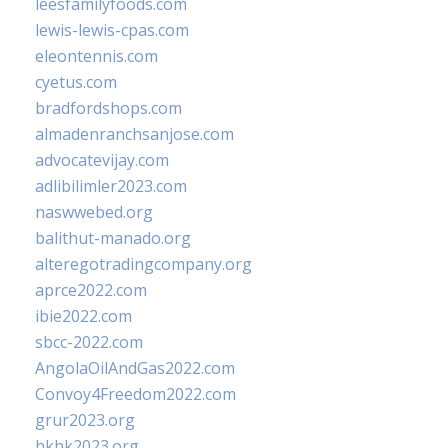
leesfamilyfoods.com
lewis-lewis-cpas.com
eleontennis.com
cyetus.com
bradfordshops.com
almadenranchsanjose.com
advocatevijay.com
adlibilimler2023.com
naswwebed.org
balithut-manado.org
alteregotradingcompany.org
aprce2022.com
ibie2022.com
sbcc-2022.com
AngolaOilAndGas2022.com
Convoy4Freedom2022.com
grur2023.org
hkhk2023.org