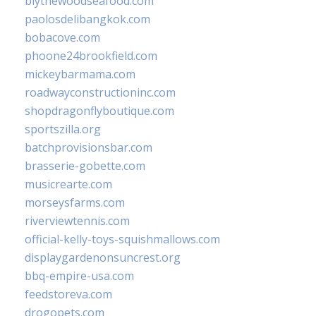
blythewoodseafood.com
paolosdelibangkok.com
bobacove.com
phoone24brookfield.com
mickeybarmama.com
roadwayconstructioninc.com
shopdragonflyboutique.com
sportszilla.org
batchprovisionsbar.com
brasserie-gobette.com
musicrearte.com
morseysfarms.com
riverviewtennis.com
official-kelly-toys-squishmallows.com
displaygardenonsuncrest.org
bbq-empire-usa.com
feedstoreva.com
drogopets.com