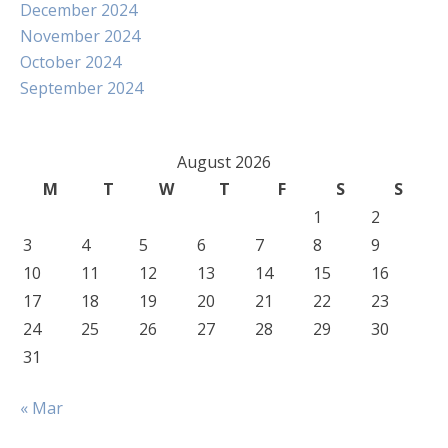
December 2024
November 2024
October 2024
September 2024
August 2026
M
T
W
T
F
S
S
1
2
3
4
5
6
7
8
9
10
11
12
13
14
15
16
17
18
19
20
21
22
23
24
25
26
27
28
29
30
31
« Mar