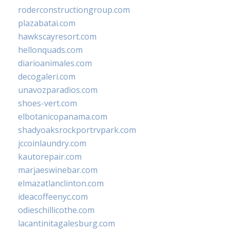
roderconstructiongroup.com
plazabatai.com
hawkscayresort.com
hellonquads.com
diarioanimales.com
decogaleri.com
unavozparadios.com
shoes-vert.com
elbotanicopanama.com
shadyoaksrockportrvpark.com
jccoinlaundry.com
kautorepair.com
marjaeswinebar.com
elmazatlanclinton.com
ideacoffeenyc.com
odieschillicothe.com
lacantinitagalesburg.com