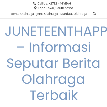
Skip
Call Us: +2782 444 YEAH
to
Cape Town, South Africa
content
Berita Olahraga
Jenis Olahraga
Manfaat Olahraga
JUNETEENTHAPP
– Informasi
Seputar Berita
Olahraga
Terbaik