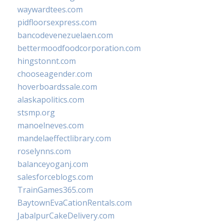
waywardtees.com
pidfloorsexpress.com
bancodevenezuelaen.com
bettermoodfoodcorporation.com
hingstonnt.com
chooseagender.com
hoverboardssale.com
alaskapolitics.com
stsmp.org
manoelneves.com
mandelaeffectlibrary.com
roselynns.com
balanceyoganj.com
salesforceblogs.com
TrainGames365.com
BaytownEvaCationRentals.com
JabalpurCakeDelivery.com