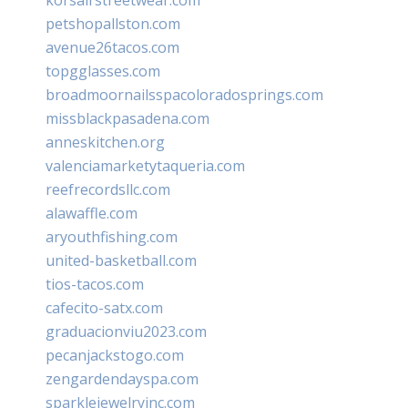
petshopallston.com
avenue26tacos.com
topgglasses.com
broadmoornailsspacoloradosprings.com
missblackpasadena.com
anneskitchen.org
valenciamarketytaqueria.com
reefrecordsllc.com
alawaffle.com
aryouthfishing.com
united-basketball.com
tios-tacos.com
cafecito-satx.com
graduacionviu2023.com
pecanjackstogo.com
zengardendayspa.com
sparklejewelryinc.com