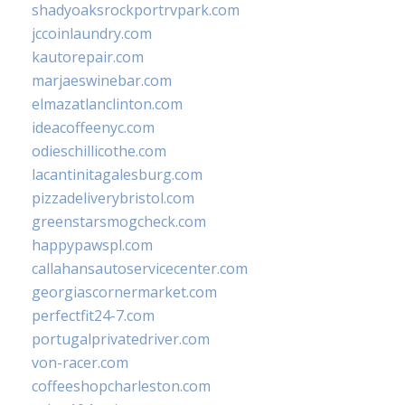
shadyoaksrockportrvpark.com
jccoinlaundry.com
kautorepair.com
marjaeswinebar.com
elmazatlanclinton.com
ideacoffeenyc.com
odieschillicothe.com
lacantinitagalesburg.com
pizzadeliverybristol.com
greenstarsmogcheck.com
happypawspl.com
callahansautoservicecenter.com
georgiascornermarket.com
perfectfit24-7.com
portugalprivatedriver.com
von-racer.com
coffeeshopcharleston.com