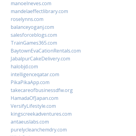
manoelneves.com
mandelaeffectlibrary.com
roselynns.com
balanceyoganj.com
salesforceblogs.com
TrainGames365.com
BaytownEvaCationRentals.com
JabalpurCakeDelivery.com
halobjd.com
intelligenceqatar.com
PikaPikaApp.com
takecareofbusinessdfw.org
HamadaOfJapan.com
VersifyLifestyle.com
kingscreekadventures.com
antaeuslabs.com
purelycleanchemdry.com