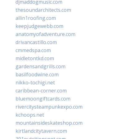
djmaddogmusic.com
thesoundarchitects.com
allin1roofing.com
keepjudgewebb.com
anatomyofadventure.com
drivancastillo.com
cmmedspa.com
midletontkd.com
gardensandgrills.com
basilfoodwine.com
nikko-tochigi.net
caribbean-corner.com
bluemoongiftcards.com
rivercitysteampunkexpo.com
kchoops.net
mountainsideskateshop.com
kirtlandcitytavern.com
301nutritionspot.com