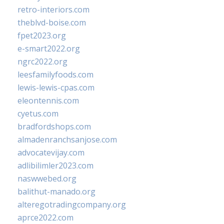
retro-interiors.com
theblvd-boise.com
fpet2023.org
e-smart2022.org
ngrc2022.org
leesfamilyfoods.com
lewis-lewis-cpas.com
eleontennis.com
cyetus.com
bradfordshops.com
almadenranchsanjose.com
advocatevijay.com
adlibilimler2023.com
naswwebed.org
balithut-manado.org
alteregotradingcompany.org
aprce2022.com