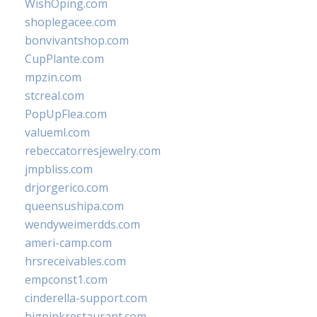
WishOping.com
shoplegacee.com
bonvivantshop.com
CupPlante.com
mpzin.com
stcreal.com
PopUpFlea.com
valueml.com
rebeccatorresjewelry.com
jmpbliss.com
drjorgerico.com
queensushipa.com
wendyweimerdds.com
ameri-camp.com
hrsreceivables.com
empconst1.com
cinderella-support.com
bigpinkrestaurant.com