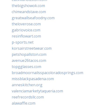
thebigshowok.com
chimeandstave.com
greatwallseafoodny.com
theloverose.com
gabriovoice.com
resinflowart.com
p-sports.net
korsairstreetwear.com
petshopallston.com
avenue26tacos.com
topgglasses.com
broadmoornailsspacoloradosprings.com
missblackpasadena.com
anneskitchen.org
valenciamarketytaqueria.com
reefrecordsllc.com
alawaffle.com