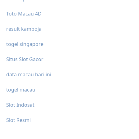
Toto Macau 4D
result kamboja
togel singapore
Situs Slot Gacor
data macau hari ini
togel macau
Slot Indosat
Slot Resmi