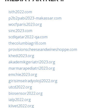
isth2022.com
p2b2pabi2023-makassar.com
wocfparis2023.org
sinc2023.com
scdlqatar2022-qa.com
thecolumbiagrill.com
provisionscheeseandwineshoppe.com
khedi2023.org
akademikgeriatri2023.org
marmarapediatri2023.org
emchie2023.org
girisimselradyoloji2022.org
utcd2022.org
biosensor2022.org
ialp2022.org
klivet2022.org