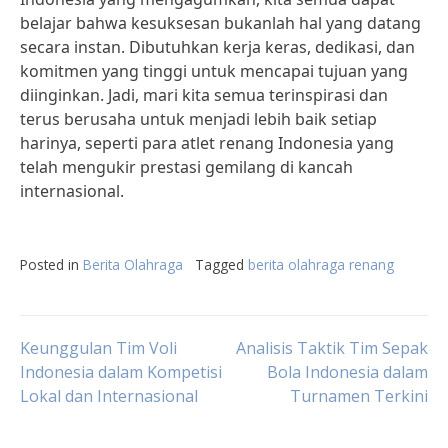
belajar bahwa kesuksesan bukanlah hal yang datang
secara instan. Dibutuhkan kerja keras, dedikasi, dan
komitmen yang tinggi untuk mencapai tujuan yang
diinginkan. Jadi, mari kita semua terinspirasi dan
terus berusaha untuk menjadi lebih baik setiap
harinya, seperti para atlet renang Indonesia yang
telah mengukir prestasi gemilang di kancah
internasional.
Posted in
Berita Olahraga
Tagged
berita olahraga renang
Post
Keunggulan Tim Voli
Analisis Taktik Tim Sepak
Indonesia dalam Kompetisi
Bola Indonesia dalam
Lokal dan Internasional
Turnamen Terkini
navigation