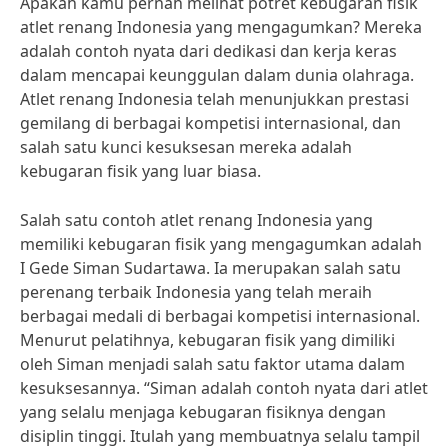
Apakah kamu pernah melihat potret kebugaran fisik
atlet renang Indonesia yang mengagumkan? Mereka
adalah contoh nyata dari dedikasi dan kerja keras
dalam mencapai keunggulan dalam dunia olahraga.
Atlet renang Indonesia telah menunjukkan prestasi
gemilang di berbagai kompetisi internasional, dan
salah satu kunci kesuksesan mereka adalah
kebugaran fisik yang luar biasa.
Salah satu contoh atlet renang Indonesia yang
memiliki kebugaran fisik yang mengagumkan adalah
I Gede Siman Sudartawa. Ia merupakan salah satu
perenang terbaik Indonesia yang telah meraih
berbagai medali di berbagai kompetisi internasional.
Menurut pelatihnya, kebugaran fisik yang dimiliki
oleh Siman menjadi salah satu faktor utama dalam
kesuksesannya. “Siman adalah contoh nyata dari atlet
yang selalu menjaga kebugaran fisiknya dengan
disiplin tinggi. Itulah yang membuatnya selalu tampil