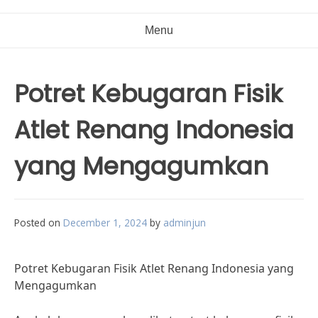
Menu
Potret Kebugaran Fisik
Atlet Renang Indonesia
yang Mengagumkan
Posted on
December 1, 2024
by
adminjun
Potret Kebugaran Fisik Atlet Renang Indonesia yang
Mengagumkan