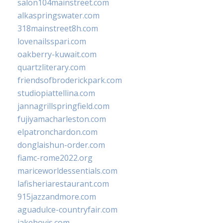
salon104mainstreet.com
alkaspringswater.com
318mainstreet8h.com
lovenailsspari.com
oakberry-kuwait.com
quartzliterary.com
friendsofbroderickpark.com
studiopiattellina.com
jannagrillspringfield.com
fujiyamacharleston.com
elpatronchardon.com
donglaishun-order.com
fiamc-rome2022.org
mariceworldessentials.com
lafisheriarestaurant.com
915jazzandmore.com
aguadulce-countryfair.com
jakehovis.com