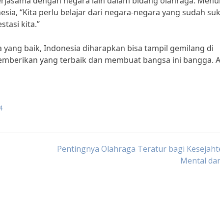
kerjasama dengan negara lain dalam bidang olahraga. Menu
esia, “Kita perlu belajar dari negara-negara yang sudah su
tasi kita.”
ang baik, Indonesia diharapkan bisa tampil gemilang di
memberikan yang terbaik dan membuat bangsa ini bangga. A
4
Pentingnya Olahraga Teratur bagi Kesejah
Mental dan