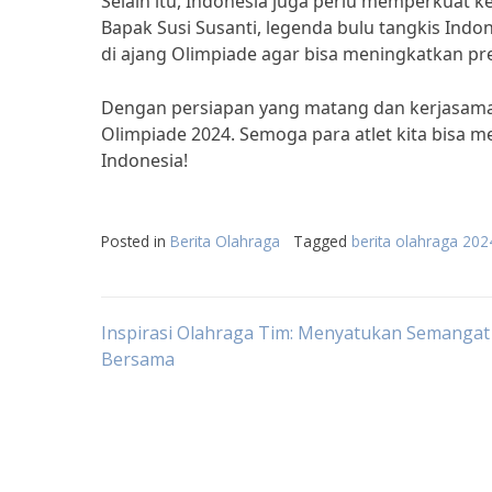
Selain itu, Indonesia juga perlu memperkuat 
Bapak Susi Susanti, legenda bulu tangkis Indon
di ajang Olimpiade agar bisa meningkatkan pres
Dengan persiapan yang matang dan kerjasama y
Olimpiade 2024. Semoga para atlet kita bisa 
Indonesia!
Posted in
Berita Olahraga
Tagged
berita olahraga 202
Post
Inspirasi Olahraga Tim: Menyatukan Semangat
Bersama
navigation