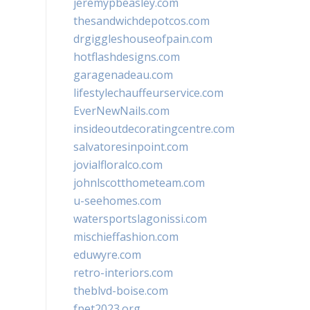
jeremypbeasley.com
thesandwichdepotcos.com
drgiggleshouseofpain.com
hotflashdesigns.com
garagenadeau.com
lifestylechauffeurservice.com
EverNewNails.com
insideoutdecoratingcentre.com
salvatoresinpoint.com
jovialfloralco.com
johnlscotthometeam.com
u-seehomes.com
watersportslagonissi.com
mischieffashion.com
eduwyre.com
retro-interiors.com
theblvd-boise.com
fpet2023.org