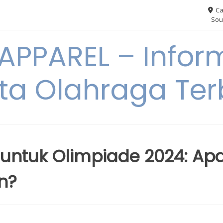
Ca
Sou
PPAREL – Infor
ita Olahraga Ter
 untuk Olimpiade 2024: Ap
n?