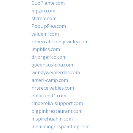
CupPlante.com
mpzin.com
stcreal.com
PopUpFlea.com
valueml.com
rebeccatorresjewelry.com
jmpbliss.com
drjorgerico.com
queensushipa.com
wendyweimerdds.com
ameri-camp.com
hrsreceivables.com
empconst1.com
cinderella-support.com
bigpinkrestaurant.com
inspirehuahin.com
memmingerspainting.com