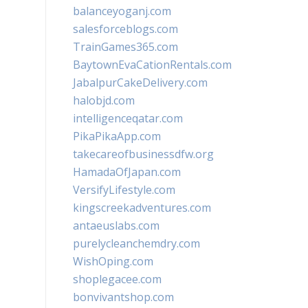
balanceyoganj.com
salesforceblogs.com
TrainGames365.com
BaytownEvaCationRentals.com
JabalpurCakeDelivery.com
halobjd.com
intelligenceqatar.com
PikaPikaApp.com
takecareofbusinessdfw.org
HamadaOfJapan.com
VersifyLifestyle.com
kingscreekadventures.com
antaeuslabs.com
purelycleanchemdry.com
WishOping.com
shoplegacee.com
bonvivantshop.com