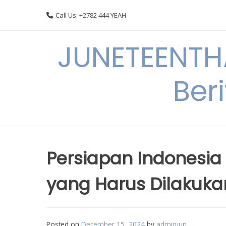
Skip
Call Us: +2782 444 YEAH
to
content
JUNETEENTHA
Ber
Persiapan Indonesia
yang Harus Dilakuka
Posted on
December 15, 2024
by
adminjun