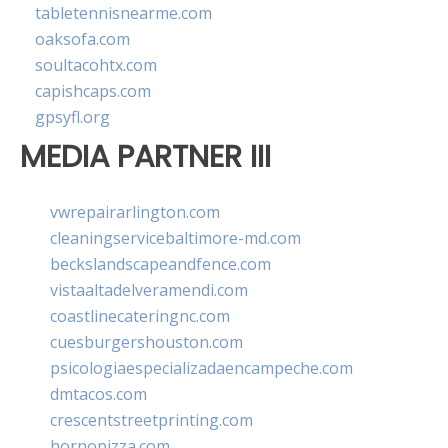
tabletennisnearme.com
oaksofa.com
soultacohtx.com
capishcaps.com
gpsyfl.org
MEDIA PARTNER III
vwrepairarlington.com
cleaningservicebaltimore-md.com
beckslandscapeandfence.com
vistaaltadelveramendi.com
coastlinecateringnc.com
cuesburgershouston.com
psicologiaespecializadaencampeche.com
dmtacos.com
crescentstreetprinting.com
hornopizza.com