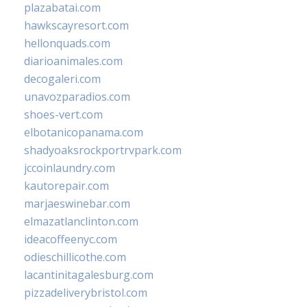
plazabatai.com
hawkscayresort.com
hellonquads.com
diarioanimales.com
decogaleri.com
unavozparadios.com
shoes-vert.com
elbotanicopanama.com
shadyoaksrockportrvpark.com
jccoinlaundry.com
kautorepair.com
marjaeswinebar.com
elmazatlanclinton.com
ideacoffeenyc.com
odieschillicothe.com
lacantinitagalesburg.com
pizzadeliverybristol.com