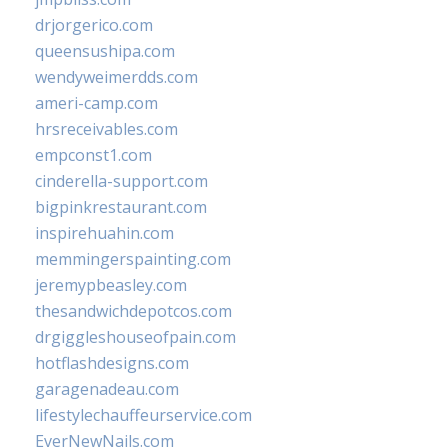
drjorgerico.com
queensushipa.com
wendyweimerdds.com
ameri-camp.com
hrsreceivables.com
empconst1.com
cinderella-support.com
bigpinkrestaurant.com
inspirehuahin.com
memmingerspainting.com
jeremypbeasley.com
thesandwichdepotcos.com
drgiggleshouseofpain.com
hotflashdesigns.com
garagenadeau.com
lifestylechauffeurservice.com
EverNewNails.com