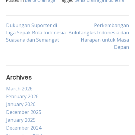
Posted in
Berita Olahraga
Tagged
berita olahraga indonesia
Post
Dukungan Suporter di
Perkembangan
Liga Sepak Bola Indonesia:
Bulutangkis Indonesia dan
Suasana dan Semangat
Harapan untuk Masa
navigation
Depan
Archives
March 2026
February 2026
January 2026
December 2025
January 2025
December 2024