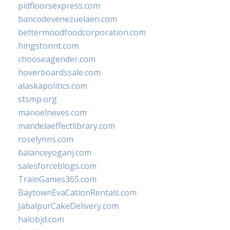
pidfloorsexpress.com
bancodevenezuelaen.com
bettermoodfoodcorporation.com
hingstonnt.com
chooseagender.com
hoverboardssale.com
alaskapolitics.com
stsmp.org
manoelneves.com
mandelaeffectlibrary.com
roselynns.com
balanceyoganj.com
salesforceblogs.com
TrainGames365.com
BaytownEvaCationRentals.com
JabalpurCakeDelivery.com
halobjd.com