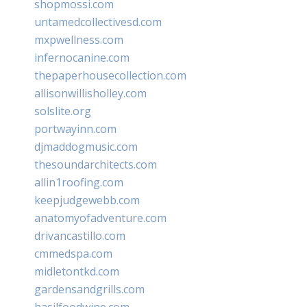
shopmossi.com
untamedcollectivesd.com
mxpwellness.com
infernocanine.com
thepaperhousecollection.com
allisonwillisholley.com
solslite.org
portwayinn.com
djmaddogmusic.com
thesoundarchitects.com
allin1roofing.com
keepjudgewebb.com
anatomyofadventure.com
drivancastillo.com
cmmedspa.com
midletontkd.com
gardensandgrills.com
basilfoodwine.com