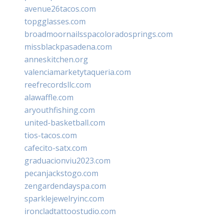
avenue26tacos.com
topgglasses.com
broadmoornailsspacoloradosprings.com
missblackpasadena.com
anneskitchen.org
valenciamarketytaqueria.com
reefrecordsllc.com
alawaffle.com
aryouthfishing.com
united-basketball.com
tios-tacos.com
cafecito-satx.com
graduacionviu2023.com
pecanjackstogo.com
zengardendayspa.com
sparklejewelryinc.com
ironcladtattoostudio.com