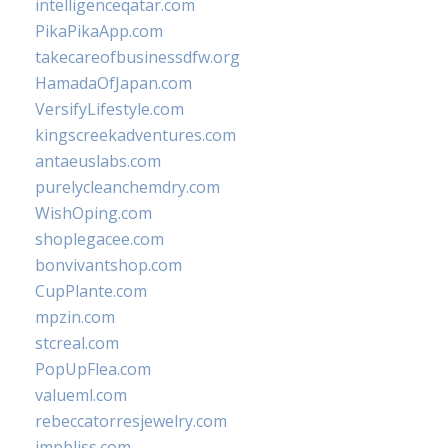
intelligenceqatar.com
PikaPikaApp.com
takecareofbusinessdfw.org
HamadaOfJapan.com
VersifyLifestyle.com
kingscreekadventures.com
antaeuslabs.com
purelycleanchemdry.com
WishOping.com
shoplegacee.com
bonvivantshop.com
CupPlante.com
mpzin.com
stcreal.com
PopUpFlea.com
valueml.com
rebeccatorresjewelry.com
jmpbliss.com