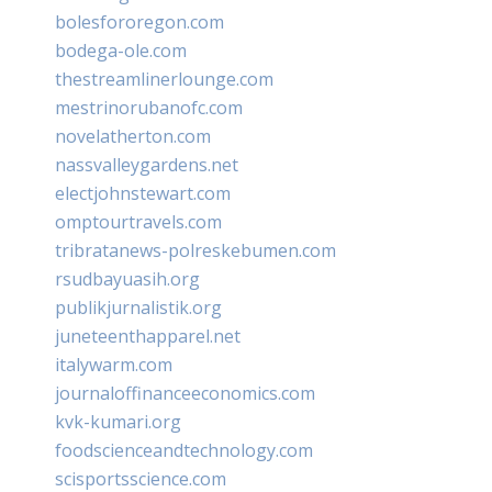
bolesfororegon.com
bodega-ole.com
thestreamlinerlounge.com
mestrinorubanofc.com
novelatherton.com
nassvalleygardens.net
electjohnstewart.com
omptourtravels.com
tribratanews-polreskebumen.com
rsudbayuasih.org
publikjurnalistik.org
juneteenthapparel.net
italywarm.com
journaloffinanceeconomics.com
kvk-kumari.org
foodscienceandtechnology.com
scisportsscience.com