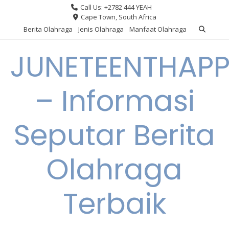
Skip
Call Us: +2782 444 YEAH
to
Cape Town, South Africa
content
Berita Olahraga
Jenis Olahraga
Manfaat Olahraga
JUNETEENTHAPP
– Informasi
Seputar Berita
Olahraga
Terbaik