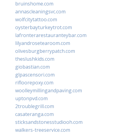
bruinshome.com
annascleaningsvc.com
wolfcitytattoo.com
oysterbayturkeytrot.com
lafronterarestauranteybar.com
lilyandrosetearoom.com
olivesburgberrypatch.com
theslushkids.com
giobastian.com
glpascensori.com
rifloorepoxy.com
woolleymillingandpaving.com
uptonpvd.com
2troublegrill.com
casateranga.com
sticksandstonesstudiooh.com
walkers-treeservice.com