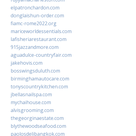
elpatronchardon.com
donglaishun-order.com
fiamc-rome2022.org
mariceworldessentials.com
lafisheriarestaurant.com
915jazzandmore.com
aguadulce-countryfair.com
jakehovis.com
bosswingsduluth.com
birminghamautocare.com
tonyscountrykitchen.com
jbellasnailspa.com
mychaihouse.com
alvisgrooming.com
thegeorginaestate.com
blythewoodseafood.com
paolosdelibangkok.com