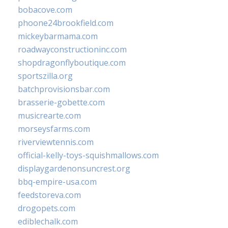
bobacove.com
phoone24brookfield.com
mickeybarmama.com
roadwayconstructioninc.com
shopdragonflyboutique.com
sportszilla.org
batchprovisionsbar.com
brasserie-gobette.com
musicrearte.com
morseysfarms.com
riverviewtennis.com
official-kelly-toys-squishmallows.com
displaygardenonsuncrest.org
bbq-empire-usa.com
feedstoreva.com
drogopets.com
ediblechalk.com