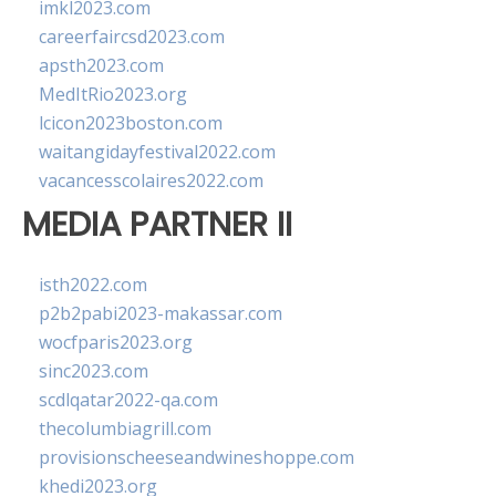
imkl2023.com
careerfaircsd2023.com
apsth2023.com
MedItRio2023.org
lcicon2023boston.com
waitangidayfestival2022.com
vacancesscolaires2022.com
MEDIA PARTNER II
isth2022.com
p2b2pabi2023-makassar.com
wocfparis2023.org
sinc2023.com
scdlqatar2022-qa.com
thecolumbiagrill.com
provisionscheeseandwineshoppe.com
khedi2023.org