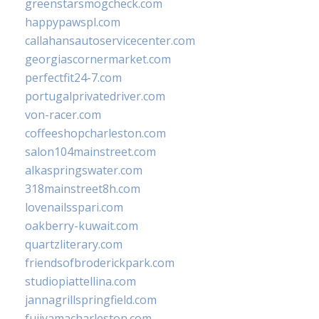
greenstarsmogcheck.com
happypawspl.com
callahansautoservicecenter.com
georgiascornermarket.com
perfectfit24-7.com
portugalprivatedriver.com
von-racer.com
coffeeshopcharleston.com
salon104mainstreet.com
alkaspringswater.com
318mainstreet8h.com
lovenailsspari.com
oakberry-kuwait.com
quartzliterary.com
friendsofbroderickpark.com
studiopiattellina.com
jannagrillspringfield.com
fujiyamacharleston.com