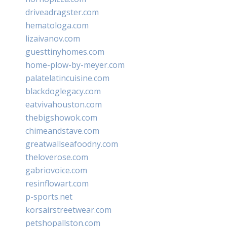
driveadragster.com
hematologa.com
lizaivanov.com
guesttinyhomes.com
home-plow-by-meyer.com
palatelatincuisine.com
blackdoglegacy.com
eatvivahouston.com
thebigshowok.com
chimeandstave.com
greatwallseafoodny.com
theloverose.com
gabriovoice.com
resinflowart.com
p-sports.net
korsairstreetwear.com
petshopallston.com