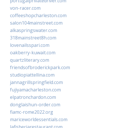
portugalprivatedriver.com
von-racer.com
coffeeshopcharleston.com
salon104mainstreet.com
alkaspringswater.com
318mainstreet8h.com
lovenailsspari.com
oakberry-kuwait.com
quartzliterary.com
friendsofbroderickpark.com
studiopiattellina.com
jannagrillspringfield.com
fujiyamacharleston.com
elpatronchardon.com
donglaishun-order.com
fiamc-rome2022.org
mariceworldessentials.com
lafisheriarestaurant.com