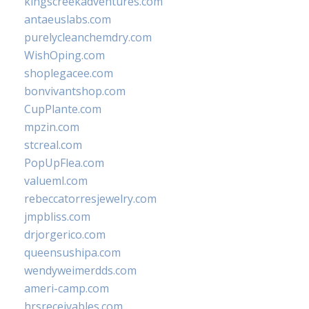
kingscreekadventures.com
antaeuslabs.com
purelycleanchemdry.com
WishOping.com
shoplegacee.com
bonvivantshop.com
CupPlante.com
mpzin.com
stcreal.com
PopUpFlea.com
valueml.com
rebeccatorresjewelry.com
jmpbliss.com
drjorgerico.com
queensushipa.com
wendyweimerdds.com
ameri-camp.com
hrsreceivables.com