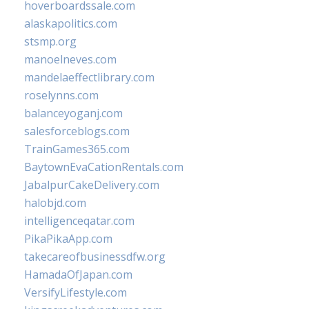
hoverboardssale.com
alaskapolitics.com
stsmp.org
manoelneves.com
mandelaeffectlibrary.com
roselynns.com
balanceyoganj.com
salesforceblogs.com
TrainGames365.com
BaytownEvaCationRentals.com
JabalpurCakeDelivery.com
halobjd.com
intelligenceqatar.com
PikaPikaApp.com
takecareofbusinessdfw.org
HamadaOfJapan.com
VersifyLifestyle.com