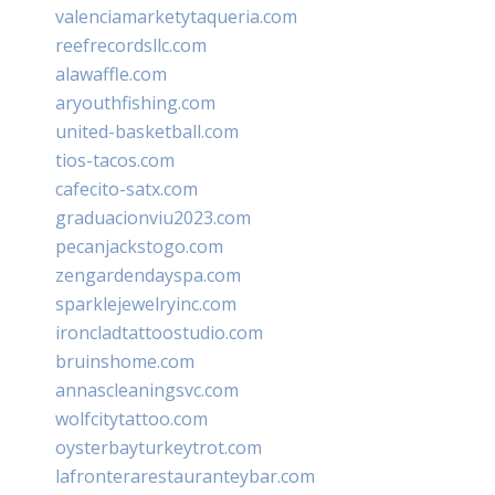
valenciamarketytaqueria.com
reefrecordsllc.com
alawaffle.com
aryouthfishing.com
united-basketball.com
tios-tacos.com
cafecito-satx.com
graduacionviu2023.com
pecanjackstogo.com
zengardendayspa.com
sparklejewelryinc.com
ironcladtattoostudio.com
bruinshome.com
annascleaningsvc.com
wolfcitytattoo.com
oysterbayturkeytrot.com
lafronterarestauranteybar.com