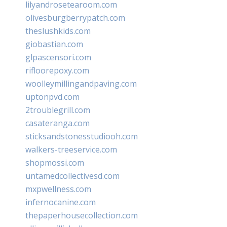
lilyandrosetearoom.com
olivesburgberrypatch.com
theslushkids.com
giobastian.com
glpascensori.com
rifloorepoxy.com
woolleymillingandpaving.com
uptonpvd.com
2troublegrill.com
casateranga.com
sticksandstonesstudiooh.com
walkers-treeservice.com
shopmossi.com
untamedcollectivesd.com
mxpwellness.com
infernocanine.com
thepaperhousecollection.com