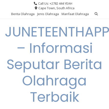
Skip
Call Us: +2782 444 YEAH
to
Cape Town, South Africa
content
Berita Olahraga
Jenis Olahraga
Manfaat Olahraga
JUNETEENTHAPP
– Informasi
Seputar Berita
Olahraga
Terbaik