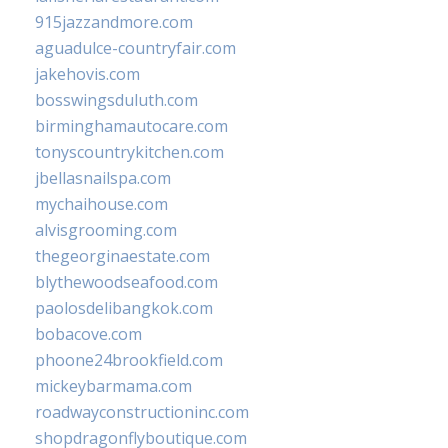
915jazzandmore.com
aguadulce-countryfair.com
jakehovis.com
bosswingsduluth.com
birminghamautocare.com
tonyscountrykitchen.com
jbellasnailspa.com
mychaihouse.com
alvisgrooming.com
thegeorginaestate.com
blythewoodseafood.com
paolosdelibangkok.com
bobacove.com
phoone24brookfield.com
mickeybarmama.com
roadwayconstructioninc.com
shopdragonflyboutique.com