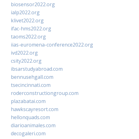
biosensor2022.org
ialp2022.org
klivet2022.org
ifac-hms2022.org
taoms2022.org
iias-euromena-conference2022.org
ivd2022.org
csity2022.org
ibsarstudyabroad.com
bennusehgall.com
tsecincinnati.com
roderconstructiongroup.com
plazabatai.com
hawkscayresort.com
hellonquads.com
diarioanimales.com
decogaleri.com