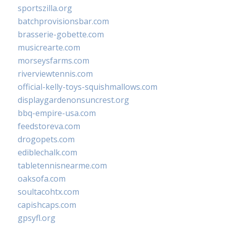
sportszilla.org
batchprovisionsbar.com
brasserie-gobette.com
musicrearte.com
morseysfarms.com
riverviewtennis.com
official-kelly-toys-squishmallows.com
displaygardenonsuncrest.org
bbq-empire-usa.com
feedstoreva.com
drogopets.com
ediblechalk.com
tabletennisnearme.com
oaksofa.com
soultacohtx.com
capishcaps.com
gpsyfl.org