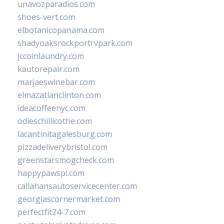
unavozparadios.com
shoes-vert.com
elbotanicopanama.com
shadyoaksrockportrvpark.com
jccoinlaundry.com
kautorepair.com
marjaeswinebar.com
elmazatlanclinton.com
ideacoffeenyc.com
odieschillicothe.com
lacantinitagalesburg.com
pizzadeliverybristol.com
greenstarsmogcheck.com
happypawspl.com
callahansautoservicecenter.com
georgiascornermarket.com
perfectfit24-7.com