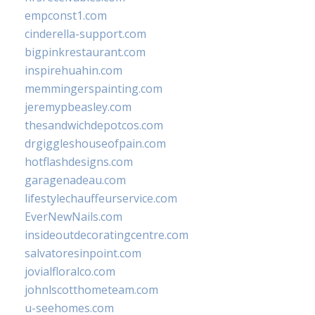
empconst1.com
cinderella-support.com
bigpinkrestaurant.com
inspirehuahin.com
memmingerspainting.com
jeremypbeasley.com
thesandwichdepotcos.com
drgiggleshouseofpain.com
hotflashdesigns.com
garagenadeau.com
lifestylechauffeurservice.com
EverNewNails.com
insideoutdecoratingcentre.com
salvatoresinpoint.com
jovialfloralco.com
johnlscotthometeam.com
u-seehomes.com