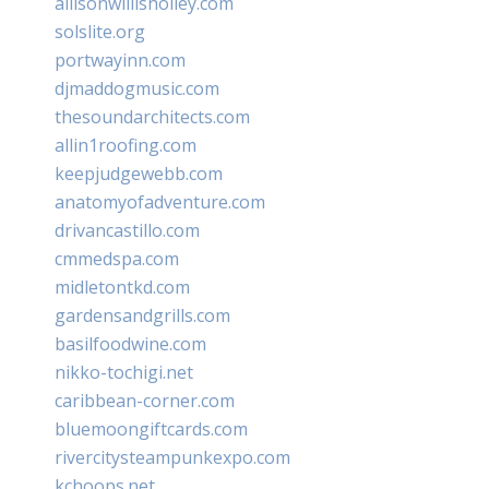
allisonwillisholley.com
solslite.org
portwayinn.com
djmaddogmusic.com
thesoundarchitects.com
allin1roofing.com
keepjudgewebb.com
anatomyofadventure.com
drivancastillo.com
cmmedspa.com
midletontkd.com
gardensandgrills.com
basilfoodwine.com
nikko-tochigi.net
caribbean-corner.com
bluemoongiftcards.com
rivercitysteampunkexpo.com
kchoops.net