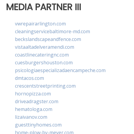
MEDIA PARTNER III
vwrepairarlington.com
cleaningservicebaltimore-md.com
beckslandscapeandfence.com
vistaaltadelveramendi.com
coastlinecateringnc.com
cuesburgershouston.com
psicologiaespecializadaencampeche.com
dmtacos.com
crescentstreetprinting.com
hornopizza.com
driveadragster.com
hematologa.com
lizaivanov.com
guesttinyhomes.com
home-plow-by-meyer.com