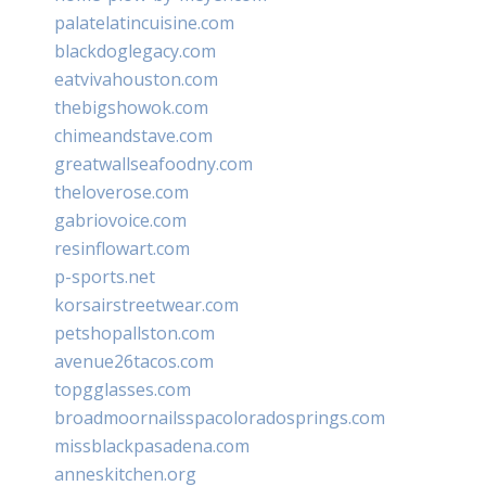
palatelatincuisine.com
blackdoglegacy.com
eatvivahouston.com
thebigshowok.com
chimeandstave.com
greatwallseafoodny.com
theloverose.com
gabriovoice.com
resinflowart.com
p-sports.net
korsairstreetwear.com
petshopallston.com
avenue26tacos.com
topgglasses.com
broadmoornailsspacoloradosprings.com
missblackpasadena.com
anneskitchen.org