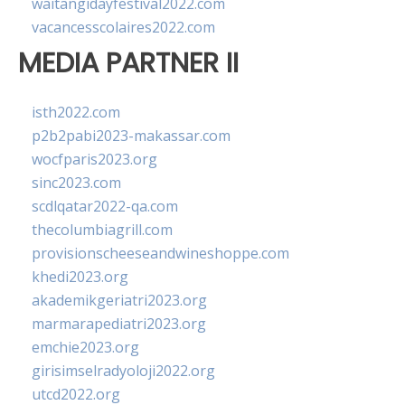
waitangidayfestival2022.com
vacancesscolaires2022.com
MEDIA PARTNER II
isth2022.com
p2b2pabi2023-makassar.com
wocfparis2023.org
sinc2023.com
scdlqatar2022-qa.com
thecolumbiagrill.com
provisionscheeseandwineshoppe.com
khedi2023.org
akademikgeriatri2023.org
marmarapediatri2023.org
emchie2023.org
girisimselradyoloji2022.org
utcd2022.org