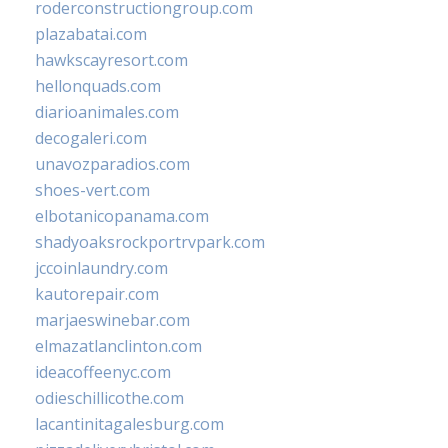
roderconstructiongroup.com
plazabatai.com
hawkscayresort.com
hellonquads.com
diarioanimales.com
decogaleri.com
unavozparadios.com
shoes-vert.com
elbotanicopanama.com
shadyoaksrockportrvpark.com
jccoinlaundry.com
kautorepair.com
marjaeswinebar.com
elmazatlanclinton.com
ideacoffeenyc.com
odieschillicothe.com
lacantinitagalesburg.com