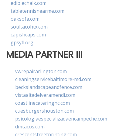
ediblechalk.com
tabletennisnearme.com
oaksofa.com
soultacohtx.com
capishcaps.com
gpsyfl.org
MEDIA PARTNER III
vwrepairarlington.com
cleaningservicebaltimore-md.com
beckslandscapeandfence.com
vistaaltadelveramendi.com
coastlinecateringnc.com
cuesburgershouston.com
psicologiaespecializadaencampeche.com
dmtacos.com
crescentstreetprinting.com