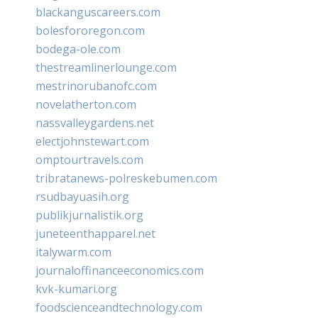
blackanguscareers.com
bolesfororegon.com
bodega-ole.com
thestreamlinerlounge.com
mestrinorubanofc.com
novelatherton.com
nassvalleygardens.net
electjohnstewart.com
omptourtravels.com
tribratanews-polreskebumen.com
rsudbayuasih.org
publikjurnalistik.org
juneteenthapparel.net
italywarm.com
journaloffinanceeconomics.com
kvk-kumari.org
foodscienceandtechnology.com