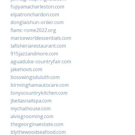
fujiyamacharleston.com
elpatronchardon.com
donglaishun-order.com
fiamc-rome2022.org
mariceworldessentials.com
lafisheriarestaurant.com
915jazzandmore.com
aguadulce-countryfair.com
jakehovis.com
bosswingsduluth.com
birminghamautocare.com
tonyscountrykitchen.com
jbellasnailspa.com
mychaihouse.com
alvisgrooming.com
thegeorginaestate.com
blythewoodseafood.com