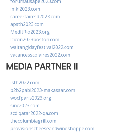
forumausape2023.com
imkl2023.com
careerfaircsd2023.com
apsth2023.com
MedItRio2023.org
lcicon2023boston.com
waitangidayfestival2022.com
vacancesscolaires2022.com
MEDIA PARTNER II
isth2022.com
p2b2pabi2023-makassar.com
wocfparis2023.org
sinc2023.com
scdlqatar2022-qa.com
thecolumbiagrill.com
provisionscheeseandwineshoppe.com