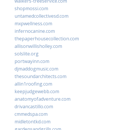
walkers-treeservice.com
shopmossi.com
untamedcollectivesd.com
mxpwellness.com
infernocanine.com
thepaperhousecollection.com
allisonwillisholley.com
solslite.org
portwayinn.com
djmaddogmusic.com
thesoundarchitects.com
allin1roofing.com
keepjudgewebb.com
anatomyofadventure.com
drivancastillo.com
cmmedspa.com
midletontkd.com
gardensandgrills.com