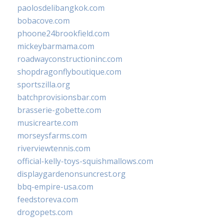
paolosdelibangkok.com
bobacove.com
phoone24brookfield.com
mickeybarmama.com
roadwayconstructioninc.com
shopdragonflyboutique.com
sportszilla.org
batchprovisionsbar.com
brasserie-gobette.com
musicrearte.com
morseysfarms.com
riverviewtennis.com
official-kelly-toys-squishmallows.com
displaygardenonsuncrest.org
bbq-empire-usa.com
feedstoreva.com
drogopets.com