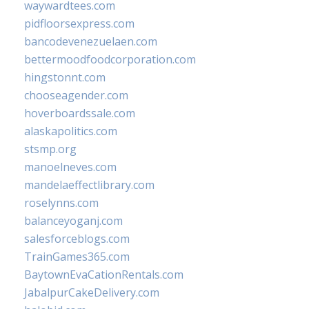
waywardtees.com
pidfloorsexpress.com
bancodevenezuelaen.com
bettermoodfoodcorporation.com
hingstonnt.com
chooseagender.com
hoverboardssale.com
alaskapolitics.com
stsmp.org
manoelneves.com
mandelaeffectlibrary.com
roselynns.com
balanceyoganj.com
salesforceblogs.com
TrainGames365.com
BaytownEvaCationRentals.com
JabalpurCakeDelivery.com