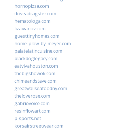
hornopizza.com
driveadragster.com
hematologa.com
lizaivanov.com
guesttinyhomes.com
home-plow-by-meyer.com
palatelatincuisine.com
blackdoglegacy.com
eatvivahouston.com
thebigshowok.com
chimeandstave.com
greatwallseafoodny.com
theloverose.com
gabriovoice.com
resinflowart.com
p-sports.net
korsairstreetwear.com