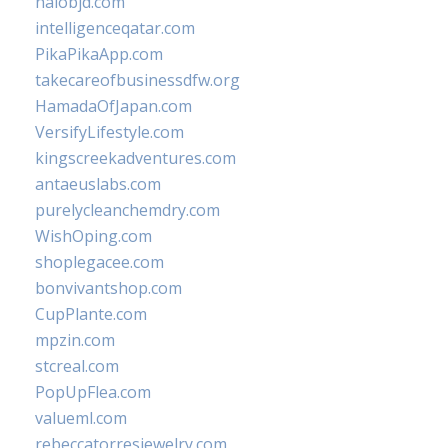
halobjd.com
intelligenceqatar.com
PikaPikaApp.com
takecareofbusinessdfw.org
HamadaOfJapan.com
VersifyLifestyle.com
kingscreekadventures.com
antaeuslabs.com
purelycleanchemdry.com
WishOping.com
shoplegacee.com
bonvivantshop.com
CupPlante.com
mpzin.com
stcreal.com
PopUpFlea.com
valueml.com
rebeccatorresjewelry.com