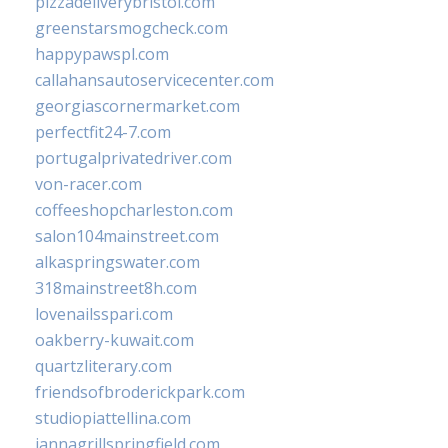
pizzadeliverybristol.com
greenstarsmogcheck.com
happypawspl.com
callahansautoservicecenter.com
georgiascornermarket.com
perfectfit24-7.com
portugalprivatedriver.com
von-racer.com
coffeeshopcharleston.com
salon104mainstreet.com
alkaspringswater.com
318mainstreet8h.com
lovenailsspari.com
oakberry-kuwait.com
quartzliterary.com
friendsofbroderickpark.com
studiopiattellina.com
jannagrillspringfield.com