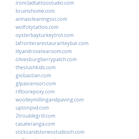
ironcladtattoostudio.com
bruinshome.com
annascleaningsvc.com
wolfcitytattoo.com
oysterbayturkeytrot.com
lafronterarestauranteybar.com
lilyandrosetearoom.com
olivesburgberrypatch.com
theslushkids.com
giobastian.com
glpascensori.com
rifloorepoxy.com
woolleymillingandpaving.com
uptonpvd.com
2troublegrill.com
casateranga.com
sticksandstonesstudiooh.com