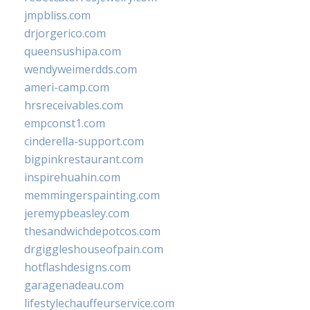
jmpbliss.com
drjorgerico.com
queensushipa.com
wendyweimerdds.com
ameri-camp.com
hrsreceivables.com
empconst1.com
cinderella-support.com
bigpinkrestaurant.com
inspirehuahin.com
memmingerspainting.com
jeremypbeasley.com
thesandwichdepotcos.com
drgiggleshouseofpain.com
hotflashdesigns.com
garagenadeau.com
lifestylechauffeurservice.com