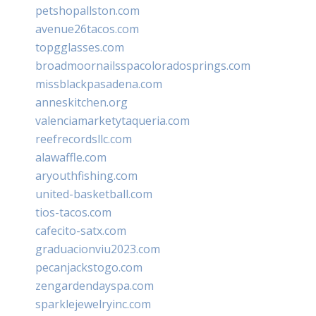
petshopallston.com
avenue26tacos.com
topgglasses.com
broadmoornailsspacoloradosprings.com
missblackpasadena.com
anneskitchen.org
valenciamarketytaqueria.com
reefrecordsllc.com
alawaffle.com
aryouthfishing.com
united-basketball.com
tios-tacos.com
cafecito-satx.com
graduacionviu2023.com
pecanjackstogo.com
zengardendayspa.com
sparklejewelryinc.com