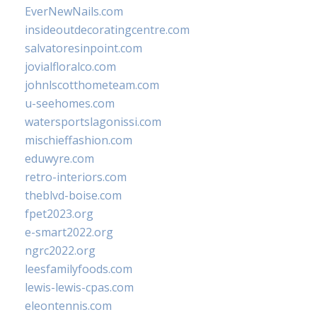
EverNewNails.com
insideoutdecoratingcentre.com
salvatoresinpoint.com
jovialfloralco.com
johnlscotthometeam.com
u-seehomes.com
watersportslagonissi.com
mischieffashion.com
eduwyre.com
retro-interiors.com
theblvd-boise.com
fpet2023.org
e-smart2022.org
ngrc2022.org
leesfamilyfoods.com
lewis-lewis-cpas.com
eleontennis.com