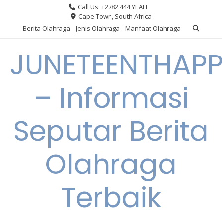
Skip
Call Us: +2782 444 YEAH
to
Cape Town, South Africa
content
Berita Olahraga
Jenis Olahraga
Manfaat Olahraga
JUNETEENTHAPP
– Informasi
Seputar Berita
Olahraga
Terbaik