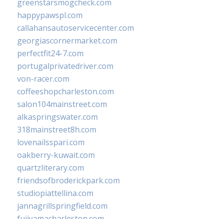
greenstarsmogcheck.com
happypawspl.com
callahansautoservicecenter.com
georgiascornermarket.com
perfectfit24-7.com
portugalprivatedriver.com
von-racer.com
coffeeshopcharleston.com
salon104mainstreet.com
alkaspringswater.com
318mainstreet8h.com
lovenailsspari.com
oakberry-kuwait.com
quartzliterary.com
friendsofbroderickpark.com
studiopiattellina.com
jannagrillspringfield.com
fujiyamacharleston.com