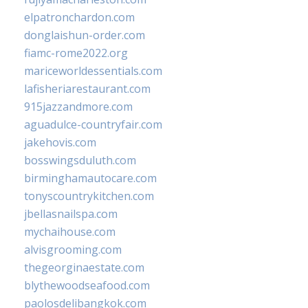
elpatronchardon.com
donglaishun-order.com
fiamc-rome2022.org
mariceworldessentials.com
lafisheriarestaurant.com
915jazzandmore.com
aguadulce-countryfair.com
jakehovis.com
bosswingsduluth.com
birminghamautocare.com
tonyscountrykitchen.com
jbellasnailspa.com
mychaihouse.com
alvisgrooming.com
thegeorginaestate.com
blythewoodseafood.com
paolosdelibangkok.com