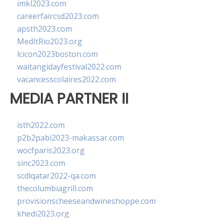
imkl2023.com
careerfaircsd2023.com
apsth2023.com
MedItRio2023.org
lcicon2023boston.com
waitangidayfestival2022.com
vacancesscolaires2022.com
MEDIA PARTNER II
isth2022.com
p2b2pabi2023-makassar.com
wocfparis2023.org
sinc2023.com
scdlqatar2022-qa.com
thecolumbiagrill.com
provisionscheeseandwineshoppe.com
khedi2023.org