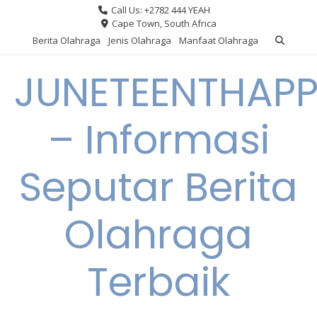
Skip
Call Us: +2782 444 YEAH
to
Cape Town, South Africa
content
Berita Olahraga
Jenis Olahraga
Manfaat Olahraga
JUNETEENTHAPP
– Informasi
Seputar Berita
Olahraga
Terbaik