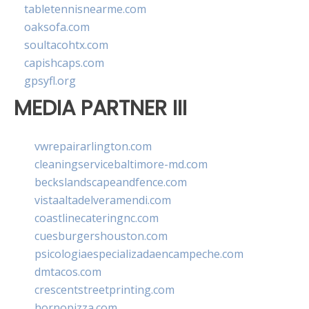
tabletennisnearme.com
oaksofa.com
soultacohtx.com
capishcaps.com
gpsyfl.org
MEDIA PARTNER III
vwrepairarlington.com
cleaningservicebaltimore-md.com
beckslandscapeandfence.com
vistaaltadelveramendi.com
coastlinecateringnc.com
cuesburgershouston.com
psicologiaespecializadaencampeche.com
dmtacos.com
crescentstreetprinting.com
hornopizza.com