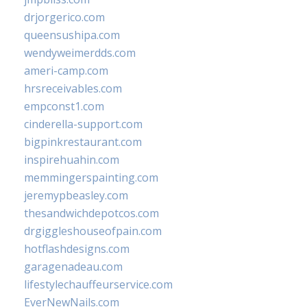
drjorgerico.com
queensushipa.com
wendyweimerdds.com
ameri-camp.com
hrsreceivables.com
empconst1.com
cinderella-support.com
bigpinkrestaurant.com
inspirehuahin.com
memmingerspainting.com
jeremypbeasley.com
thesandwichdepotcos.com
drgiggleshouseofpain.com
hotflashdesigns.com
garagenadeau.com
lifestylechauffeurservice.com
EverNewNails.com