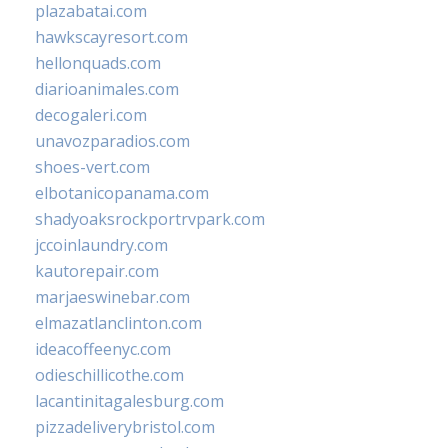
plazabatai.com
hawkscayresort.com
hellonquads.com
diarioanimales.com
decogaleri.com
unavozparadios.com
shoes-vert.com
elbotanicopanama.com
shadyoaksrockportrvpark.com
jccoinlaundry.com
kautorepair.com
marjaeswinebar.com
elmazatlanclinton.com
ideacoffeenyc.com
odieschillicothe.com
lacantinitagalesburg.com
pizzadeliverybristol.com