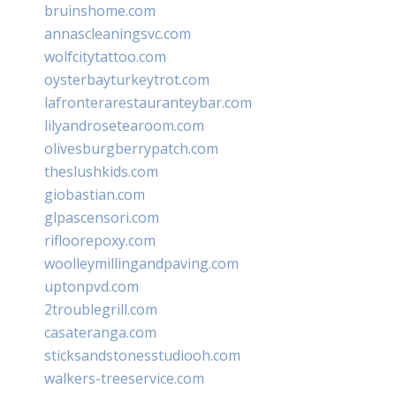
bruinshome.com
annascleaningsvc.com
wolfcitytattoo.com
oysterbayturkeytrot.com
lafronterarestauranteybar.com
lilyandrosetearoom.com
olivesburgberrypatch.com
theslushkids.com
giobastian.com
glpascensori.com
rifloorepoxy.com
woolleymillingandpaving.com
uptonpvd.com
2troublegrill.com
casateranga.com
sticksandstonesstudiooh.com
walkers-treeservice.com