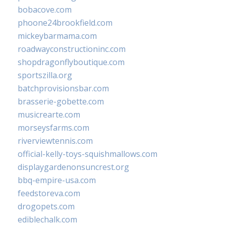
bobacove.com
phoone24brookfield.com
mickeybarmama.com
roadwayconstructioninc.com
shopdragonflyboutique.com
sportszilla.org
batchprovisionsbar.com
brasserie-gobette.com
musicrearte.com
morseysfarms.com
riverviewtennis.com
official-kelly-toys-squishmallows.com
displaygardenonsuncrest.org
bbq-empire-usa.com
feedstoreva.com
drogopets.com
ediblechalk.com