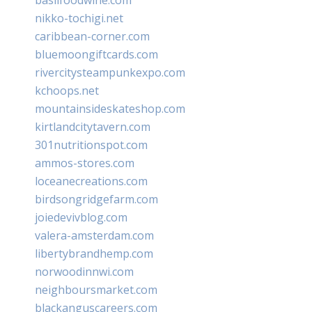
nikko-tochigi.net
caribbean-corner.com
bluemoongiftcards.com
rivercitysteampunkexpo.com
kchoops.net
mountainsideskateshop.com
kirtlandcitytavern.com
301nutritionspot.com
ammos-stores.com
loceanecreations.com
birdsongridgefarm.com
joiedevivblog.com
valera-amsterdam.com
libertybrandhemp.com
norwoodinnwi.com
neighboursmarket.com
blackanguscareers.com