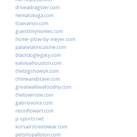
driveadragster.com
hematologa.com
lizaivanov.com
guesttinyhomes.com
home-plow-by-meyer.com
palatelatincuisine.com
blackdoglegacy.com
eatvivahouston.com
thebigshowok.com
chimeandstave.com
greatwallseafoodny.com
theloverose.com
gabriovoice.com
resinflowart.com
p-sports.net
korsairstreetwear.com
petshopallston.com