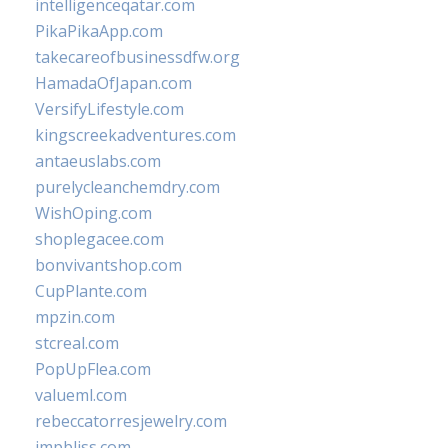
intelligenceqatar.com
PikaPikaApp.com
takecareofbusinessdfw.org
HamadaOfJapan.com
VersifyLifestyle.com
kingscreekadventures.com
antaeuslabs.com
purelycleanchemdry.com
WishOping.com
shoplegacee.com
bonvivantshop.com
CupPlante.com
mpzin.com
stcreal.com
PopUpFlea.com
valueml.com
rebeccatorresjewelry.com
jmpbliss.com