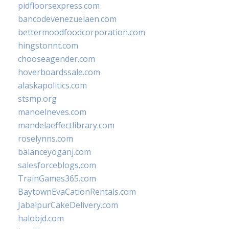
pidfloorsexpress.com
bancodevenezuelaen.com
bettermoodfoodcorporation.com
hingstonnt.com
chooseagender.com
hoverboardssale.com
alaskapolitics.com
stsmp.org
manoelneves.com
mandelaeffectlibrary.com
roselynns.com
balanceyoganj.com
salesforceblogs.com
TrainGames365.com
BaytownEvaCationRentals.com
JabalpurCakeDelivery.com
halobjd.com