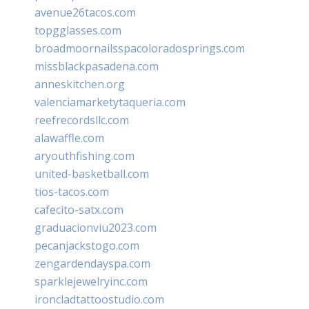
avenue26tacos.com
topgglasses.com
broadmoornailsspacoloradosprings.com
missblackpasadena.com
anneskitchen.org
valenciamarketytaqueria.com
reefrecordsllc.com
alawaffle.com
aryouthfishing.com
united-basketball.com
tios-tacos.com
cafecito-satx.com
graduacionviu2023.com
pecanjackstogo.com
zengardendayspa.com
sparklejewelryinc.com
ironcladtattoostudio.com