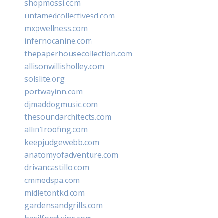
shopmossi.com
untamedcollectivesd.com
mxpwellness.com
infernocanine.com
thepaperhousecollection.com
allisonwillisholley.com
solslite.org
portwayinn.com
djmaddogmusic.com
thesoundarchitects.com
allin1roofing.com
keepjudgewebb.com
anatomyofadventure.com
drivancastillo.com
cmmedspa.com
midletontkd.com
gardensandgrills.com
basilfoodwine.com