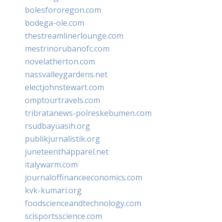
bolesfororegon.com
bodega-ole.com
thestreamlinerlounge.com
mestrinorubanofc.com
novelatherton.com
nassvalleygardens.net
electjohnstewart.com
omptourtravels.com
tribratanews-polreskebumen.com
rsudbayuasih.org
publikjurnalistik.org
juneteenthapparel.net
italywarm.com
journaloffinanceeconomics.com
kvk-kumari.org
foodscienceandtechnology.com
scisportsscience.com