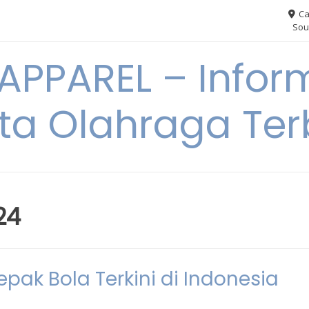
Ca
Sou
PPAREL – Infor
ita Olahraga Ter
24
pak Bola Terkini di Indonesia