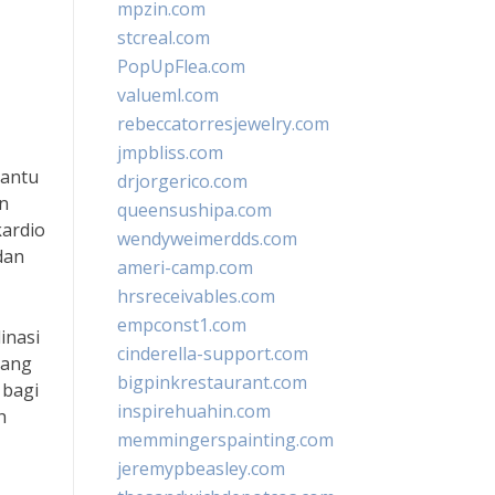
mpzin.com
stcreal.com
PopUpFlea.com
valueml.com
rebeccatorresjewelry.com
jmpbliss.com
bantu
drjorgerico.com
in
queensushipa.com
kardio
wendyweimerdds.com
dan
ameri-camp.com
hrsreceivables.com
empconst1.com
inasi
cinderella-support.com
yang
bigpinkrestaurant.com
 bagi
inspirehuahin.com
h
memmingerspainting.com
jeremypbeasley.com