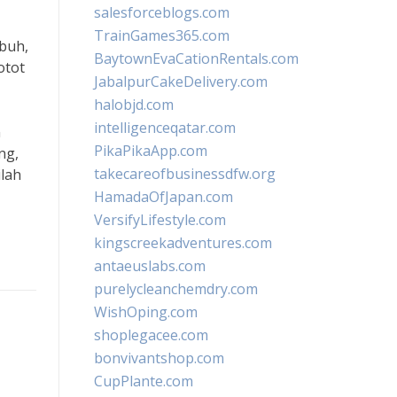
salesforceblogs.com
TrainGames365.com
ubuh,
BaytownEvaCationRentals.com
otot
JabalpurCakeDelivery.com
halobjd.com
intelligenceqatar.com
n
PikaPikaApp.com
ng,
takecareofbusinessdfw.org
ilah
HamadaOfJapan.com
VersifyLifestyle.com
kingscreekadventures.com
antaeuslabs.com
purelycleanchemdry.com
WishOping.com
shoplegacee.com
bonvivantshop.com
CupPlante.com