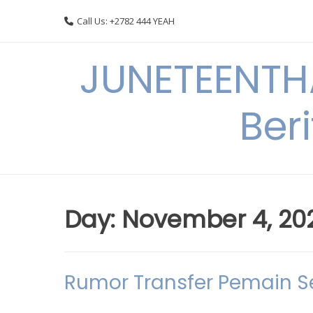
Skip
Call Us: +2782 444 YEAH
to
content
JUNETEENTHA
Ber
Day:
November 4, 20
Rumor Transfer Pemain Se