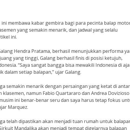
i ini membawa kabar gembira bagi para pecinta balap motor
lasemen yang semakin menarik, dan jadwal yang selalu
kel ini.
 Galang Hendra Pratama, berhasil menunjukkan performa y
ng yang tinggi, Galang berhasil finis di posisi ketujuh,
nesia. “Saya sangat bangga bisa mewakili Indonesia di aj
dalam setiap balapan,” ujar Galang.
ga semakin menarik dengan persaingan yang ketat di anta
 klasemen, namun Fabio Quartararo dan Andrea Dovizioso
 musim ini benar-benar seru dan saya harus tetap fokus un
jar Marquez.
uga telah dipastikan akan menjadi tuan rumah untuk balapa
Sirkuit Mandalika akan menjadi tempat digelarnya balapan