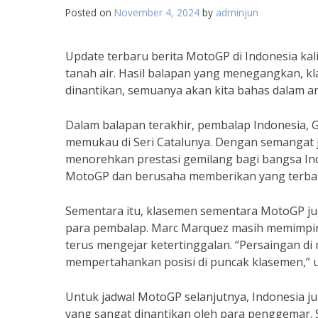
Posted on
November 4, 2024
by
adminjun
Update terbaru berita MotoGP di Indonesia kal
tanah air. Hasil balapan yang menegangkan, k
dinantikan, semuanya akan kita bahas dalam arti
Dalam balapan terakhir, pembalap Indonesia,
memukau di Seri Catalunya. Dengan semangat jua
menorehkan prestasi gemilang bagi bangsa Indo
MotoGP dan berusaha memberikan yang terbaik 
Sementara itu, klasemen sementara MotoGP ju
para pembalap. Marc Marquez masih memimpin
terus mengejar ketertinggalan. “Persaingan di
mempertahankan posisi di puncak klasemen,” u
Untuk jadwal MotoGP selanjutnya, Indonesia j
yang sangat dinantikan oleh para penggemar. 