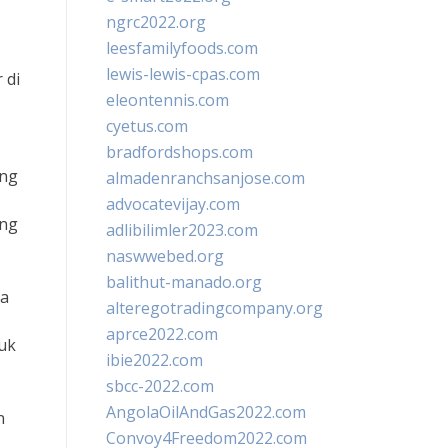
ngrc2022.org
leesfamilyfoods.com
lewis-lewis-cpas.com
 di
eleontennis.com
cyetus.com
bradfordshops.com
ang
almadenranchsanjose.com
advocatevijay.com
ang
adlibilimler2023.com
naswwebed.org
balithut-manado.org
ra
alteregotradingcompany.org
aprce2022.com
tuk
ibie2022.com
sbcc-2022.com
AngolaOilAndGas2022.com
n
Convoy4Freedom2022.com