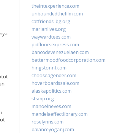
theintexperience.com
unboundedthefilm.com
catfriends-bg.org
marianlives.org
anya
waywardtees.com
pidfloorsexpress.com
bancodevenezuelaen.com
bettermoodfoodcorporation.com
hingstonnt.com
chooseagender.com
otot
hoverboardssale.com
an
alaskapolitics.com
stsmp.org
t
manoelneves.com
i
mandelaeffectlibrary.com
tot
roselynns.com
balanceyoganj.com