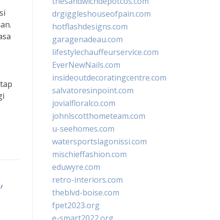
thesandwichdepotcos.com
si
drgiggleshouseofpain.com
an.
hotflashdesigns.com
asa
garagenadeau.com
lifestylechauffeurservice.com
EverNewNails.com
insideoutdecoratingcentre.com
etap
salvatoresinpoint.com
gi
jovialfloralco.com
johnlscotthometeam.com
u-seehomes.com
watersportslagonissi.com
mischieffashion.com
eduwyre.com
,
retro-interiors.com
theblvd-boise.com
fpet2023.org
e-smart2022.org