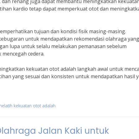
epeda, dan renang juga dapat membantu meningkatkan kekuata
latihan kardio tetap dapat memperkuat otot dan meningkatk
emperhatikan tujuan dan kondisi fisik masing-masing.
ih kebugaran untuk mendapatkan rekomendasi olahraga yan
ngan lupa untuk selalu melakukan pemanasan sebelum
k mencegah cedera.
ningkatkan kekuatan otot adalah langkah awal untuk menc
atihan yang sesuai dan konsisten untuk mendapatkan hasil 
melatih kekuatan otot adalah
Olahraga Jalan Kaki untuk