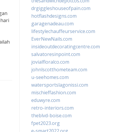
thesandwichdepotcos.com
drgiggleshouseofpain.com
ngan
hotflashdesigns.com
-hari
garagenadeau.com
lifestylechauffeurservice.com
EverNewNails.com
ailah
insideoutdecoratingcentre.com
salvatoresinpoint.com
jovialfloralco.com
johnlscotthometeam.com
u-seehomes.com
watersportslagonissi.com
mischieffashion.com
eduwyre.com
retro-interiors.com
theblvd-boise.com
fpet2023.org
e-smart2022.org