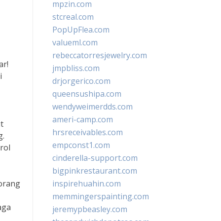
mpzin.com
stcreal.com
PopUpFlea.com
valueml.com
rebeccatorresjewelry.com
ar!
jmpbliss.com
i
drjorgerico.com
queensushipa.com
wendyweimerdds.com
ameri-camp.com
t
hrsreceivables.com
g.
empconst1.com
rol
cinderella-support.com
bigpinkrestaurant.com
eorang
inspirehuahin.com
memmingerspainting.com
aga
jeremypbeasley.com