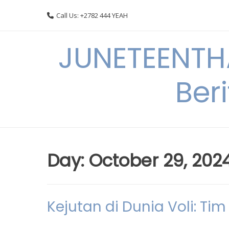
Skip
Call Us: +2782 444 YEAH
to
content
JUNETEENTHA
Ber
Day:
October 29, 202
Kejutan di Dunia Voli: T