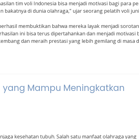
asilan tim voli Indonesia bisa menjadi motivasi bagi para p
akatnya di dunia olahraga,” ujar seorang pelatih voli juni
ia berhasil membuktikan bahwa mereka layak menjadi sorotan
hasilan ini bisa terus dipertahankan dan menjadi motivasi 
kembang dan meraih prestasi yang lebih gemilang di masa 
a yang Mampu Meningkatkan
jaga kesehatan tubuh. Salah satu manfaat olahraga yang