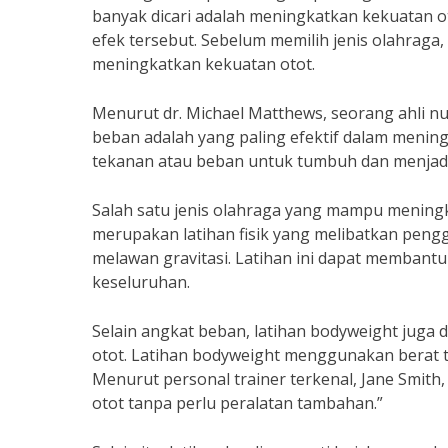
banyak dicari adalah meningkatkan kekuatan 
efek tersebut. Sebelum memilih jenis olahrag
meningkatkan kekuatan otot.
Menurut dr. Michael Matthews, seorang ahli nu
beban adalah yang paling efektif dalam mening
tekanan atau beban untuk tumbuh dan menjadi 
Salah satu jenis olahraga yang mampu mening
merupakan latihan fisik yang melibatkan peng
melawan gravitasi. Latihan ini dapat memban
keseluruhan.
Selain angkat beban, latihan bodyweight juga 
otot. Latihan bodyweight menggunakan berat tu
Menurut personal trainer terkenal, Jane Smit
otot tanpa perlu peralatan tambahan.”