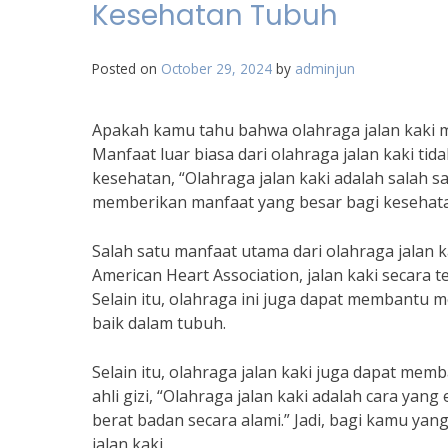
Kesehatan Tubuh
Posted on
October 29, 2024
by
adminjun
Apakah kamu tahu bahwa olahraga jalan kaki me
Manfaat luar biasa dari olahraga jalan kaki tid
kesehatan, “Olahraga jalan kaki adalah salah 
memberikan manfaat yang besar bagi kesehata
Salah satu manfaat utama dari olahraga jalan
American Heart Association, jalan kaki secara
Selain itu, olahraga ini juga dapat membantu
baik dalam tubuh.
Selain itu, olahraga jalan kaki juga dapat me
ahli gizi, “Olahraga jalan kaki adalah cara y
berat badan secara alami.” Jadi, bagi kamu yan
jalan kaki.