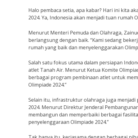
Halo pembaca setia, apa kabar? Hari ini kita 
2024. Ya, Indonesia akan menjadi tuan rumah O
Menurut Menteri Pemuda dan Olahraga, Zainudi
berlangsung dengan baik. “Kami sedang bekerj
rumah yang baik dan menyelenggarakan Olimpia
Salah satu fokus utama dalam persiapan Indone
atlet Tanah Air. Menurut Ketua Komite Olimpia
berbagai program pembinaan atlet untuk memas
Olimpiade 2024.”
Selain itu, infrastruktur olahraga juga menjad
2024. Menurut Direktur Jenderal Pembangunan 
membangun dan memperbaiki berbagai fasilita
penyelenggaraan Olimpiade 2024.”
Tak hanya itu, kerjasama dengan berbagai pih