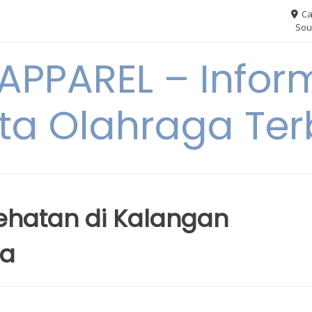
Ca
Sou
PPAREL – Infor
ita Olahraga Ter
sehatan di Kalangan
ia