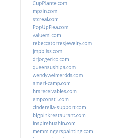
CupPlante.com
mpzin.com
stcreal.com
PopUpFlea.com
valueml.com
rebeccatorresjewelry.com
jmpbliss.com
drjorgerico.com
queensushipa.com
wendyweimerdds.com
ameri-camp.com
hrsreceivables.com
empconst1.com
cinderella-support.com
bigpinkrestaurant.com
inspirehuahin.com
memmingerspainting.com