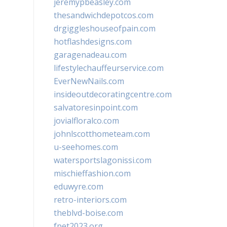
jeremypbeasley.com
thesandwichdepotcos.com
drgiggleshouseofpain.com
hotflashdesigns.com
garagenadeau.com
lifestylechauffeurservice.com
EverNewNails.com
insideoutdecoratingcentre.com
salvatoresinpoint.com
jovialfloralco.com
johnlscotthometeam.com
u-seehomes.com
watersportslagonissi.com
mischieffashion.com
eduwyre.com
retro-interiors.com
theblvd-boise.com
fpet2023.org