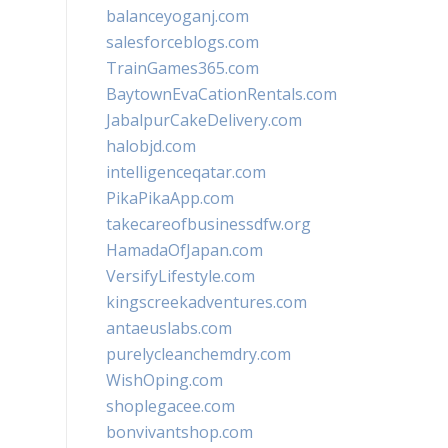
balanceyoganj.com
salesforceblogs.com
TrainGames365.com
BaytownEvaCationRentals.com
JabalpurCakeDelivery.com
halobjd.com
intelligenceqatar.com
PikaPikaApp.com
takecareofbusinessdfw.org
HamadaOfJapan.com
VersifyLifestyle.com
kingscreekadventures.com
antaeuslabs.com
purelycleanchemdry.com
WishOping.com
shoplegacee.com
bonvivantshop.com