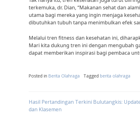
Tak hanya itu, tren kesehatan juga turut diiri
terkemuka, dr. Dian, “Makanan sehat dan alami 
utama bagi mereka yang ingin menjaga keseh
dibutuhkan tubuh tanpa menimbulkan efek sam
Melalui tren fitness dan kesehatan ini, dihara
Mari kita dukung tren ini dengan mengubah gaya
dapat memberikan inspirasi bagi pembaca unt
Posted in
Berita Olahraga
Tagged
berita olahraga
Post
Hasil Pertandingan Terkini Bulutangkis: Updat
dan Klasemen
navigation