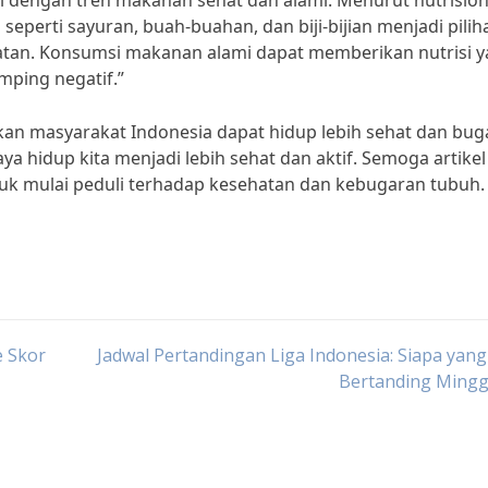
ngi dengan tren makanan sehat dan alami. Menurut nutrision
seperti sayuran, buah-buahan, dan biji-bijian menjadi pilih
atan. Konsumsi makanan alami dapat memberikan nutrisi 
ping negatif.”
pkan masyarakat Indonesia dapat hidup lebih sehat dan buga
 hidup kita menjadi lebih sehat dan aktif. Semoga artikel 
uk mulai peduli terhadap kesehatan dan kebugaran tubuh.
e Skor
Jadwal Pertandingan Liga Indonesia: Siapa yan
Bertanding Mingg