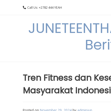
Skip
Call Us: +2782 444 YEAH
to
content
JUNETEENTHA
Ber
Tren Fitness dan Ke
Masyarakat Indones
Posted on
November 29, 2024
by
adminjun