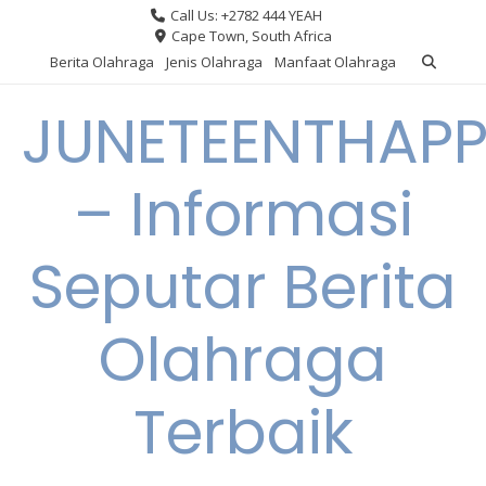
Skip
Call Us: +2782 444 YEAH
to
Cape Town, South Africa
content
Berita Olahraga
Jenis Olahraga
Manfaat Olahraga
JUNETEENTHAPP
– Informasi
Seputar Berita
Olahraga
Terbaik