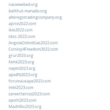
naswwebed.org
balithut-manado.org
alteregotradingcompany.org
aprce2022.com
ibie2022.com
sbcc-2022.com
AngolaOilAndGas2022.com
Convoy4Freedom2022.com
grur2023.org
hkhk2023.org
napm2023.org
apsdfd2023.org
forumausape2023.com
imkl2023.com
careerfaircsd2023.com
apsth2023.com
MedItRio2023.org