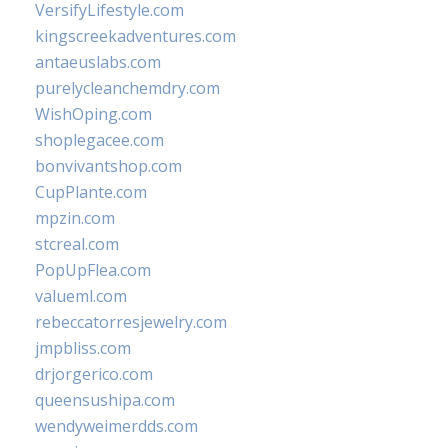
VersifyLifestyle.com
kingscreekadventures.com
antaeuslabs.com
purelycleanchemdry.com
WishOping.com
shoplegacee.com
bonvivantshop.com
CupPlante.com
mpzin.com
stcreal.com
PopUpFlea.com
valueml.com
rebeccatorresjewelry.com
jmpbliss.com
drjorgerico.com
queensushipa.com
wendyweimerdds.com