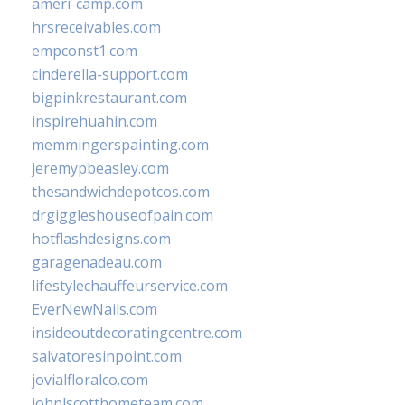
ameri-camp.com
hrsreceivables.com
empconst1.com
cinderella-support.com
bigpinkrestaurant.com
inspirehuahin.com
memmingerspainting.com
jeremypbeasley.com
thesandwichdepotcos.com
drgiggleshouseofpain.com
hotflashdesigns.com
garagenadeau.com
lifestylechauffeurservice.com
EverNewNails.com
insideoutdecoratingcentre.com
salvatoresinpoint.com
jovialfloralco.com
johnlscotthometeam.com