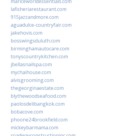
mariceworldessentials.com
lafisheriarestaurant.com
915jazzandmore.com
aguadulce-countryfair.com
jakehovis.com
bosswingsduluth.com
birminghamautocare.com
tonyscountrykitchen.com
jbellasnailspa.com
mychaihouse.com
alvisgrooming.com
thegeorginaestate.com
blythewoodseafood.com
paolosdelibangkok.com
bobacove.com
phoone24brookfield.com
mickeybarmama.com
roadwayconstructioninc.com