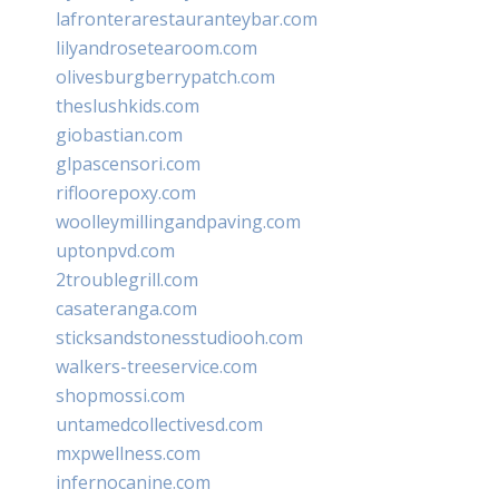
lafronterarestauranteybar.com
lilyandrosetearoom.com
olivesburgberrypatch.com
theslushkids.com
giobastian.com
glpascensori.com
rifloorepoxy.com
woolleymillingandpaving.com
uptonpvd.com
2troublegrill.com
casateranga.com
sticksandstonesstudiooh.com
walkers-treeservice.com
shopmossi.com
untamedcollectivesd.com
mxpwellness.com
infernocanine.com