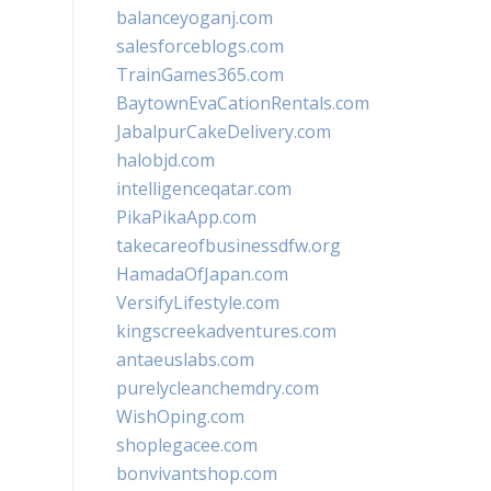
balanceyoganj.com
salesforceblogs.com
TrainGames365.com
BaytownEvaCationRentals.com
JabalpurCakeDelivery.com
halobjd.com
intelligenceqatar.com
PikaPikaApp.com
takecareofbusinessdfw.org
HamadaOfJapan.com
VersifyLifestyle.com
kingscreekadventures.com
antaeuslabs.com
purelycleanchemdry.com
WishOping.com
shoplegacee.com
bonvivantshop.com