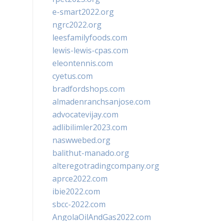
e-smart2022.org
ngrc2022.org
leesfamilyfoods.com
lewis-lewis-cpas.com
eleontennis.com
cyetus.com
bradfordshops.com
almadenranchsanjose.com
advocatevijay.com
adlibilimler2023.com
naswwebed.org
balithut-manado.org
alteregotradingcompany.org
aprce2022.com
ibie2022.com
sbcc-2022.com
AngolaOilAndGas2022.com