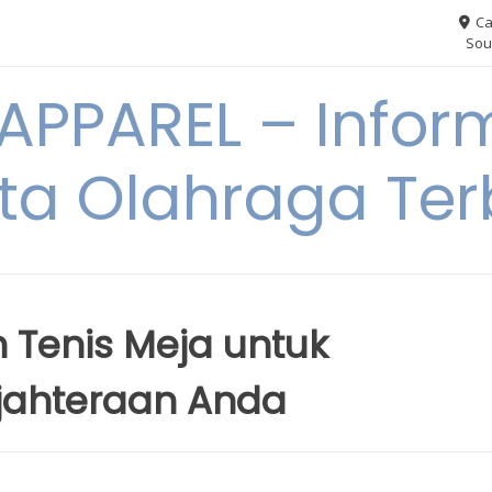
Ca
Sou
PPAREL – Infor
ita Olahraga Ter
n Tenis Meja untuk
jahteraan Anda