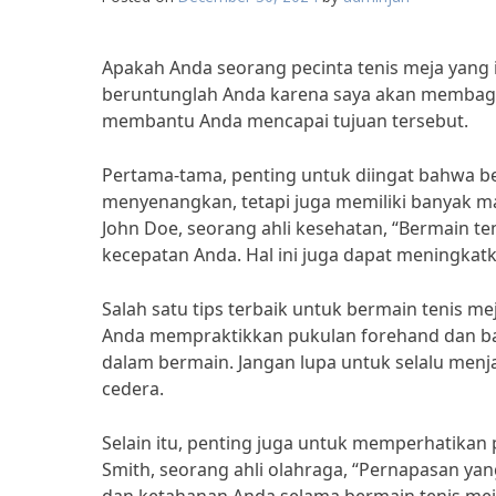
Apakah Anda seorang pecinta tenis meja yang i
beruntunglah Anda karena saya akan membagik
membantu Anda mencapai tujuan tersebut.
Pertama-tama, penting untuk diingat bahwa b
menyenangkan, tetapi juga memiliki banyak ma
John Doe, seorang ahli kesehatan, “Bermain t
kecepatan Anda. Hal ini juga dapat meningkat
Salah satu tips terbaik untuk bermain tenis 
Anda mempraktikkan pukulan forehand dan ba
dalam bermain. Jangan lupa untuk selalu menja
cedera.
Selain itu, penting juga untuk memperhatikan 
Smith, seorang ahli olahraga, “Pernapasan y