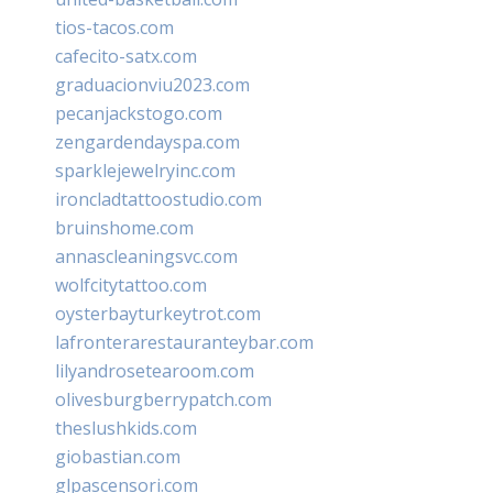
tios-tacos.com
cafecito-satx.com
graduacionviu2023.com
pecanjackstogo.com
zengardendayspa.com
sparklejewelryinc.com
ironcladtattoostudio.com
bruinshome.com
annascleaningsvc.com
wolfcitytattoo.com
oysterbayturkeytrot.com
lafronterarestauranteybar.com
lilyandrosetearoom.com
olivesburgberrypatch.com
theslushkids.com
giobastian.com
glpascensori.com