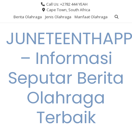
Skip
Call Us: +2782 444 YEAH
to
Cape Town, South Africa
content
Berita Olahraga
Jenis Olahraga
Manfaat Olahraga
JUNETEENTHAPP
– Informasi
Seputar Berita
Olahraga
Terbaik