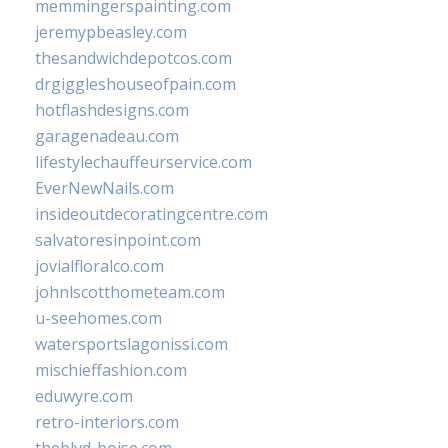
memmingerspainting.com
jeremypbeasley.com
thesandwichdepotcos.com
drgiggleshouseofpain.com
hotflashdesigns.com
garagenadeau.com
lifestylechauffeurservice.com
EverNewNails.com
insideoutdecoratingcentre.com
salvatoresinpoint.com
jovialfloralco.com
johnlscotthometeam.com
u-seehomes.com
watersportslagonissi.com
mischieffashion.com
eduwyre.com
retro-interiors.com