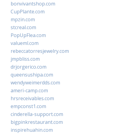
bonvivantshop.com
CupPlante.com
mpzin.com
stcreal.com
PopUpFlea.com
valueml.com
rebeccatorresjewelry.com
jmpbliss.com
drjorgerico.com
queensushipa.com
wendyweimerdds.com
ameri-camp.com
hrsreceivables.com
empconst1.com
cinderella-support.com
bigpinkrestaurant.com
inspirehuahin.com