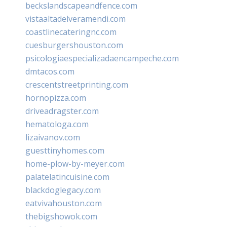
beckslandscapeandfence.com
vistaaltadelveramendi.com
coastlinecateringnc.com
cuesburgershouston.com
psicologiaespecializadaencampeche.com
dmtacos.com
crescentstreetprinting.com
hornopizza.com
driveadragster.com
hematologa.com
lizaivanov.com
guesttinyhomes.com
home-plow-by-meyer.com
palatelatincuisine.com
blackdoglegacy.com
eatvivahouston.com
thebigshowok.com