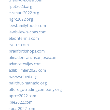
theblvd-boise.com
fpet2023.org
e-smart2022.org
ngrc2022.org
leesfamilyfoods.com
lewis-lewis-cpas.com
eleontennis.com
cyetus.com
bradfordshops.com
almadenranchsanjose.com
advocatevijay.com
adlibilimler2023.com
naswwebed.org
balithut-manado.org
alteregotradingcompany.org
aprce2022.com
ibie2022.com
sbcc-2022.com