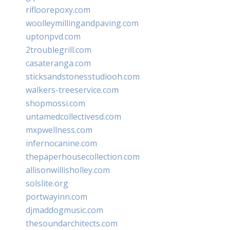
rifloorepoxy.com
woolleymillingandpaving.com
uptonpvd.com
2troublegrill.com
casateranga.com
sticksandstonesstudiooh.com
walkers-treeservice.com
shopmossi.com
untamedcollectivesd.com
mxpwellness.com
infernocanine.com
thepaperhousecollection.com
allisonwillisholley.com
solslite.org
portwayinn.com
djmaddogmusic.com
thesoundarchitects.com