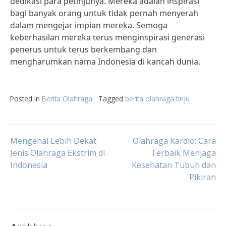
dedikasi para petinjunya. Mereka adalah inspirasi
bagi banyak orang untuk tidak pernah menyerah
dalam mengejar impian mereka. Semoga
keberhasilan mereka terus menginspirasi generasi
penerus untuk terus berkembang dan
mengharumkan nama Indonesia di kancah dunia.
Posted in
Berita Olahraga
Tagged
berita olahraga tinju
Post
Mengenal Lebih Dekat
Olahraga Kardio: Cara
Jenis Olahraga Ekstrim di
Terbaik Menjaga
Indonesia
Kesehatan Tubuh dan
navigation
Pikiran