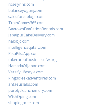
roselynns.com
balanceyoganj.com
salesforceblogs.com
TrainGames365.com
BaytownEvaCationRentals.com
JabalpurCakeDelivery.com
halobjd.com
intelligenceqatar.com
PikaPikaApp.com
takecareofbusinessdfw.org
HamadaOfJapan.com
VersifyLifestyle.com
kingscreekadventures.com
antaeuslabs.com
purelycleanchemdry.com
WishOping.com
shoplegacee.com