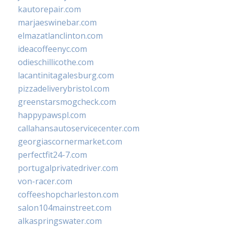
kautorepair.com
marjaeswinebar.com
elmazatlanclinton.com
ideacoffeenyc.com
odieschillicothe.com
lacantinitagalesburg.com
pizzadeliverybristol.com
greenstarsmogcheck.com
happypawspl.com
callahansautoservicecenter.com
georgiascornermarket.com
perfectfit24-7.com
portugalprivatedriver.com
von-racer.com
coffeeshopcharleston.com
salon104mainstreet.com
alkaspringswater.com