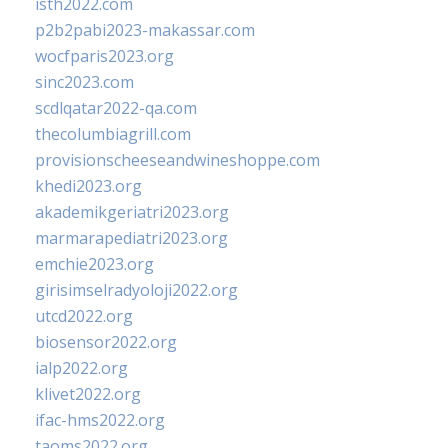
isth2022.com
p2b2pabi2023-makassar.com
wocfparis2023.org
sinc2023.com
scdlqatar2022-qa.com
thecolumbiagrill.com
provisionscheeseandwineshoppe.com
khedi2023.org
akademikgeriatri2023.org
marmarapediatri2023.org
emchie2023.org
girisimselradyoloji2022.org
utcd2022.org
biosensor2022.org
ialp2022.org
klivet2022.org
ifac-hms2022.org
taoms2022.org