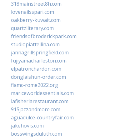
318mainstreet8h.com
lovenailsspari.com
oakberry-kuwait.com
quartzliterary.com
friendsofbroderickpark.com
studiopiattellina.com
jannagrillspringfield.com
fujiyamacharleston.com
elpatronchardon.com
donglaishun-order.com
fiamc-rome2022.org
mariceworldessentials.com
lafisheriarestaurant.com
915jazzandmore.com
aguadulce-countryfair.com
jakehovis.com
bosswingsduluth.com