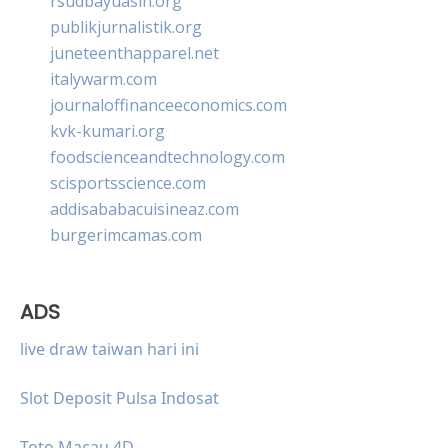
rsudbayuasih.org
publikjurnalistik.org
juneteenthapparel.net
italywarm.com
journaloffinanceeconomics.com
kvk-kumari.org
foodscienceandtechnology.com
scisportsscience.com
addisababacuisineaz.com
burgerimcamas.com
ADS
live draw taiwan hari ini
Slot Deposit Pulsa Indosat
Toto Macau 4D