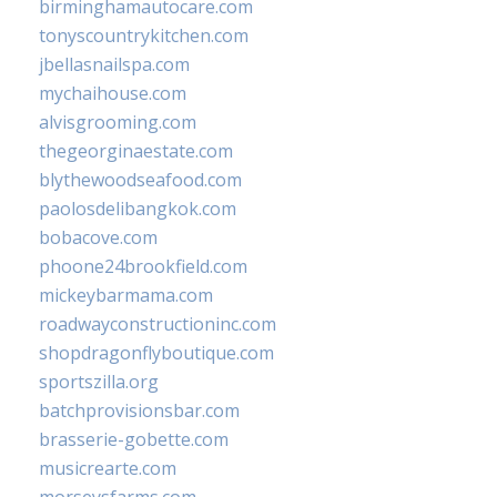
birminghamautocare.com
tonyscountrykitchen.com
jbellasnailspa.com
mychaihouse.com
alvisgrooming.com
thegeorginaestate.com
blythewoodseafood.com
paolosdelibangkok.com
bobacove.com
phoone24brookfield.com
mickeybarmama.com
roadwayconstructioninc.com
shopdragonflyboutique.com
sportszilla.org
batchprovisionsbar.com
brasserie-gobette.com
musicrearte.com