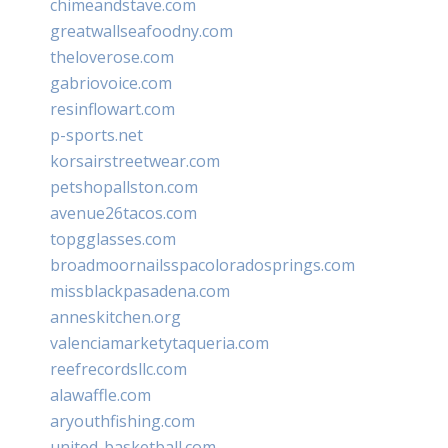
chimeandstave.com
greatwallseafoodny.com
theloverose.com
gabriovoice.com
resinflowart.com
p-sports.net
korsairstreetwear.com
petshopallston.com
avenue26tacos.com
topgglasses.com
broadmoornailsspacoloradosprings.com
missblackpasadena.com
anneskitchen.org
valenciamarketytaqueria.com
reefrecordsllc.com
alawaffle.com
aryouthfishing.com
united-basketball.com