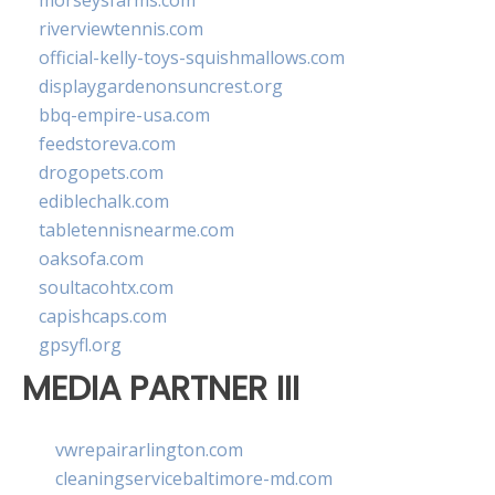
morseysfarms.com
riverviewtennis.com
official-kelly-toys-squishmallows.com
displaygardenonsuncrest.org
bbq-empire-usa.com
feedstoreva.com
drogopets.com
ediblechalk.com
tabletennisnearme.com
oaksofa.com
soultacohtx.com
capishcaps.com
gpsyfl.org
MEDIA PARTNER III
vwrepairarlington.com
cleaningservicebaltimore-md.com