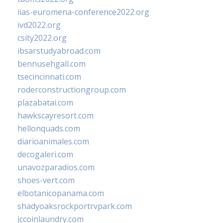
iias-euromena-conference2022.org
ivd2022.org
csity2022.org
ibsarstudyabroad.com
bennusehgall.com
tsecincinnati.com
roderconstructiongroup.com
plazabatai.com
hawkscayresort.com
hellonquads.com
diarioanimales.com
decogaleri.com
unavozparadios.com
shoes-vert.com
elbotanicopanama.com
shadyoaksrockportrvpark.com
jccoinlaundry.com