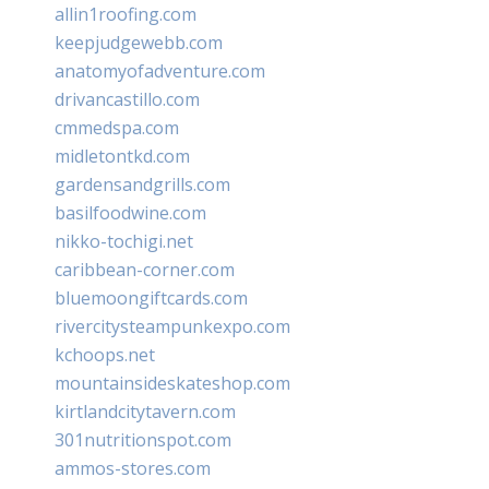
allin1roofing.com
keepjudgewebb.com
anatomyofadventure.com
drivancastillo.com
cmmedspa.com
midletontkd.com
gardensandgrills.com
basilfoodwine.com
nikko-tochigi.net
caribbean-corner.com
bluemoongiftcards.com
rivercitysteampunkexpo.com
kchoops.net
mountainsideskateshop.com
kirtlandcitytavern.com
301nutritionspot.com
ammos-stores.com