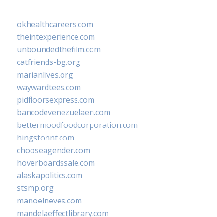
okhealthcareers.com
theintexperience.com
unboundedthefilm.com
catfriends-bg.org
marianlives.org
waywardtees.com
pidfloorsexpress.com
bancodevenezuelaen.com
bettermoodfoodcorporation.com
hingstonnt.com
chooseagender.com
hoverboardssale.com
alaskapolitics.com
stsmp.org
manoelneves.com
mandelaeffectlibrary.com