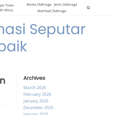
Berita Olahraga
Jenis Olahraga
pe Town,
th Africa
Manfaat Olahraga
masi Seputar
baik
an
Archives
March 2026
February 2026
January 2026
December 2025
January 2025