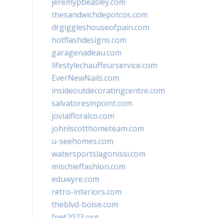
jeremypbeasley.com
thesandwichdepotcos.com
drgiggleshouseofpain.com
hotflashdesigns.com
garagenadeau.com
lifestylechauffeurservice.com
EverNewNails.com
insideoutdecoratingcentre.com
salvatoresinpoint.com
jovialfloralco.com
johnlscotthometeam.com
u-seehomes.com
watersportslagonissi.com
mischieffashion.com
eduwyre.com
retro-interiors.com
theblvd-boise.com
fpet2023.org