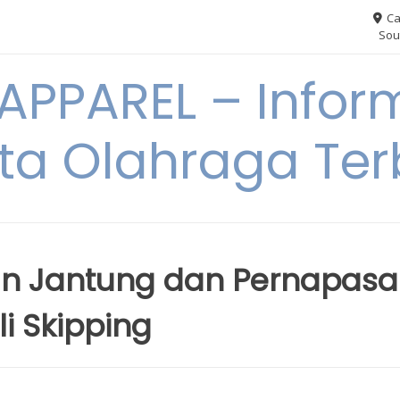
Ca
Sou
PPAREL – Infor
ita Olahraga Ter
an Jantung dan Pernapas
i Skipping