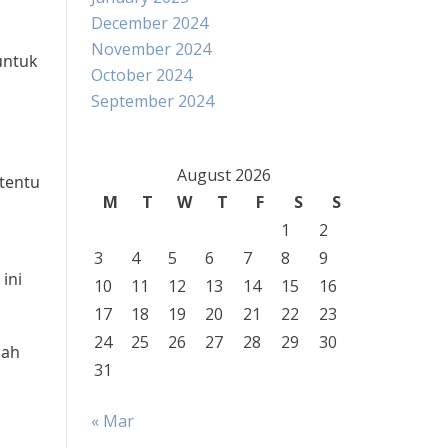
December 2024
November 2024
untuk
October 2024
September 2024
August 2026
tentu
M
T
W
T
F
S
S
1
2
3
4
5
6
7
8
9
ini
10
11
12
13
14
15
16
17
18
19
20
21
22
23
24
25
26
27
28
29
30
lah
31
n
« Mar