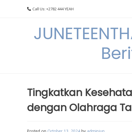
Skip
Call Us: +2782 444 YEAH
to
content
JUNETEENTHA
Ber
Tingkatkan Kesehat
dengan Olahraga Tal
Posted on
October 13, 2024
by
adminjun