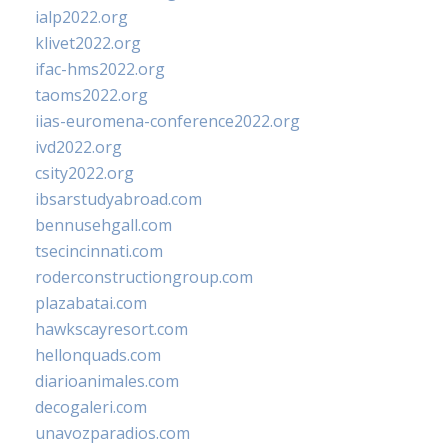
ialp2022.org
klivet2022.org
ifac-hms2022.org
taoms2022.org
iias-euromena-conference2022.org
ivd2022.org
csity2022.org
ibsarstudyabroad.com
bennusehgall.com
tsecincinnati.com
roderconstructiongroup.com
plazabatai.com
hawkscayresort.com
hellonquads.com
diarioanimales.com
decogaleri.com
unavozparadios.com