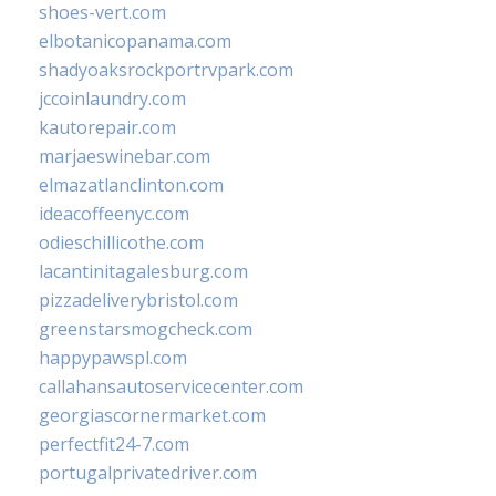
shoes-vert.com
elbotanicopanama.com
shadyoaksrockportrvpark.com
jccoinlaundry.com
kautorepair.com
marjaeswinebar.com
elmazatlanclinton.com
ideacoffeenyc.com
odieschillicothe.com
lacantinitagalesburg.com
pizzadeliverybristol.com
greenstarsmogcheck.com
happypawspl.com
callahansautoservicecenter.com
georgiascornermarket.com
perfectfit24-7.com
portugalprivatedriver.com