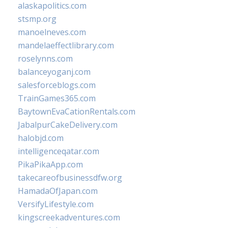
alaskapolitics.com
stsmp.org
manoelneves.com
mandelaeffectlibrary.com
roselynns.com
balanceyoganj.com
salesforceblogs.com
TrainGames365.com
BaytownEvaCationRentals.com
JabalpurCakeDelivery.com
halobjd.com
intelligenceqatar.com
PikaPikaApp.com
takecareofbusinessdfw.org
HamadaOfJapan.com
VersifyLifestyle.com
kingscreekadventures.com