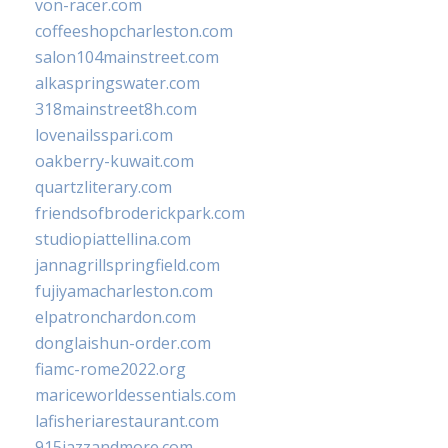
von-racer.com
coffeeshopcharleston.com
salon104mainstreet.com
alkaspringswater.com
318mainstreet8h.com
lovenailsspari.com
oakberry-kuwait.com
quartzliterary.com
friendsofbroderickpark.com
studiopiattellina.com
jannagrillspringfield.com
fujiyamacharleston.com
elpatronchardon.com
donglaishun-order.com
fiamc-rome2022.org
mariceworldessentials.com
lafisheriarestaurant.com
915jazzandmore.com