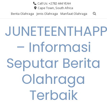
Skip
Call Us: +2782 444 YEAH
to
Cape Town, South Africa
content
Berita Olahraga
Jenis Olahraga
Manfaat Olahraga
JUNETEENTHAPP
– Informasi
Seputar Berita
Olahraga
Terbaik