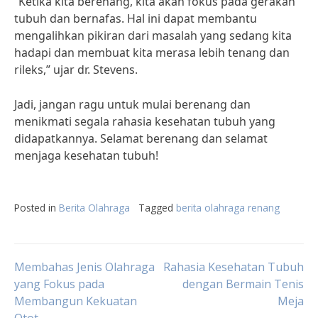
“Ketika kita berenang, kita akan fokus pada gerakan
tubuh dan bernafas. Hal ini dapat membantu
mengalihkan pikiran dari masalah yang sedang kita
hadapi dan membuat kita merasa lebih tenang dan
rileks,” ujar dr. Stevens.
Jadi, jangan ragu untuk mulai berenang dan
menikmati segala rahasia kesehatan tubuh yang
didapatkannya. Selamat berenang dan selamat
menjaga kesehatan tubuh!
Posted in
Berita Olahraga
Tagged
berita olahraga renang
Post
Membahas Jenis Olahraga
Rahasia Kesehatan Tubuh
yang Fokus pada
dengan Bermain Tenis
Membangun Kekuatan
Meja
navigation