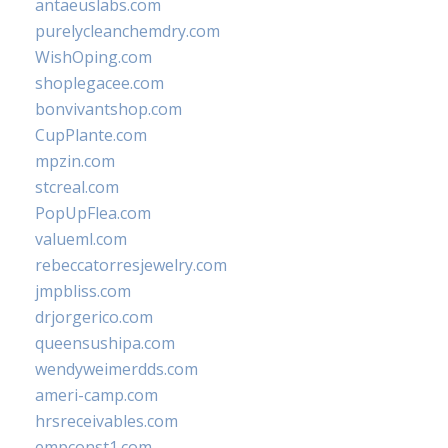
antaeuslabs.com
purelycleanchemdry.com
WishOping.com
shoplegacee.com
bonvivantshop.com
CupPlante.com
mpzin.com
stcreal.com
PopUpFlea.com
valueml.com
rebeccatorresjewelry.com
jmpbliss.com
drjorgerico.com
queensushipa.com
wendyweimerdds.com
ameri-camp.com
hrsreceivables.com
empconst1.com