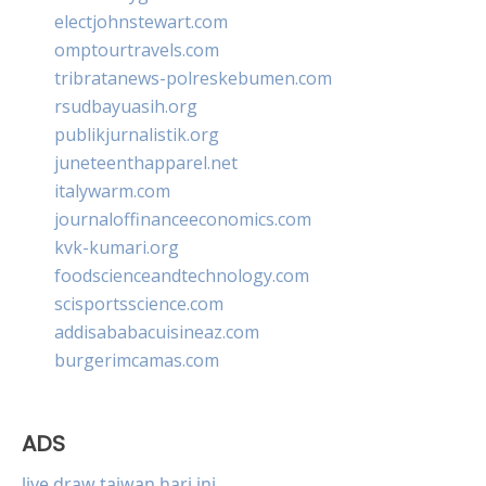
electjohnstewart.com
omptourtravels.com
tribratanews-polreskebumen.com
rsudbayuasih.org
publikjurnalistik.org
juneteenthapparel.net
italywarm.com
journaloffinanceeconomics.com
kvk-kumari.org
foodscienceandtechnology.com
scisportsscience.com
addisababacuisineaz.com
burgerimcamas.com
ADS
live draw taiwan hari ini