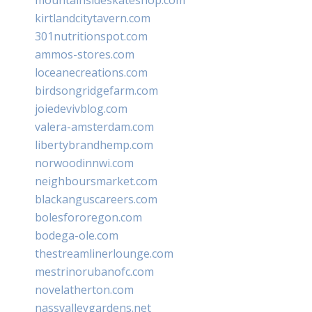
kirtlandcitytavern.com
301nutritionspot.com
ammos-stores.com
loceanecreations.com
birdsongridgefarm.com
joiedevivblog.com
valera-amsterdam.com
libertybrandhemp.com
norwoodinnwi.com
neighboursmarket.com
blackanguscareers.com
bolesfororegon.com
bodega-ole.com
thestreamlinerlounge.com
mestrinorubanofc.com
novelatherton.com
nassvalleygardens.net