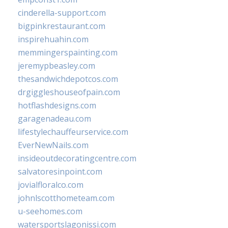
cinderella-support.com
bigpinkrestaurant.com
inspirehuahin.com
memmingerspainting.com
jeremypbeasley.com
thesandwichdepotcos.com
drgiggleshouseofpain.com
hotflashdesigns.com
garagenadeau.com
lifestylechauffeurservice.com
EverNewNails.com
insideoutdecoratingcentre.com
salvatoresinpoint.com
jovialfloralco.com
johnlscotthometeam.com
u-seehomes.com
watersportslagonissi.com