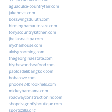
aguadulce-countryfair.com
jakehovis.com
bosswingsduluth.com
birminghamautocare.com
tonyscountrykitchen.com
jbellasnailspa.com
mychaihouse.com
alvisgrooming.com
thegeorginaestate.com
blythewoodseafood.com
paolosdelibangkok.com
bobacove.com
phoone24brookfield.com
mickeybarmama.com
roadwayconstructioninc.com
shopdragonflyboutique.com
sportszilla.org