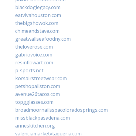
blackdoglegacy.com
eatvivahouston.com
thebigshowok.com
chimeandstave.com
greatwallseafoodny.com
theloverose.com
gabriovoice.com
resinflowart.com
p-sports.net
korsairstreetwear.com
petshopallston.com
avenue26tacos.com
topgglasses.com
broadmoornailsspacoloradosprings.com
missblackpasadena.com
anneskitchen.org
valenciamarketytaqueria.com