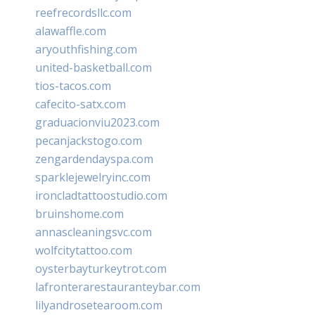
reefrecordsllc.com
alawaffle.com
aryouthfishing.com
united-basketball.com
tios-tacos.com
cafecito-satx.com
graduacionviu2023.com
pecanjackstogo.com
zengardendayspa.com
sparklejewelryinc.com
ironcladtattoostudio.com
bruinshome.com
annascleaningsvc.com
wolfcitytattoo.com
oysterbayturkeytrot.com
lafronterarestauranteybar.com
lilyandrosetearoom.com