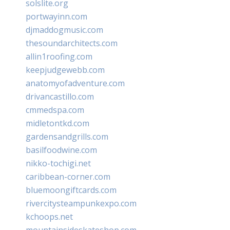
solslite.org
portwayinn.com
djmaddogmusic.com
thesoundarchitects.com
allin1roofing.com
keepjudgewebb.com
anatomyofadventure.com
drivancastillo.com
cmmedspa.com
midletontkd.com
gardensandgrills.com
basilfoodwine.com
nikko-tochigi.net
caribbean-corner.com
bluemoongiftcards.com
rivercitysteampunkexpo.com
kchoops.net
mountainsideskateshop.com