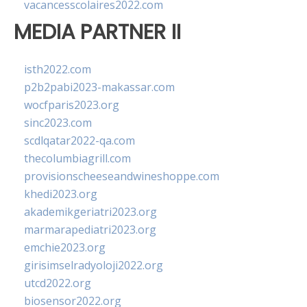
vacancesscolaires2022.com
MEDIA PARTNER II
isth2022.com
p2b2pabi2023-makassar.com
wocfparis2023.org
sinc2023.com
scdlqatar2022-qa.com
thecolumbiagrill.com
provisionscheeseandwineshoppe.com
khedi2023.org
akademikgeriatri2023.org
marmarapediatri2023.org
emchie2023.org
girisimselradyoloji2022.org
utcd2022.org
biosensor2022.org