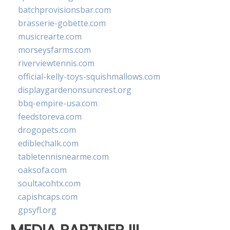
batchprovisionsbar.com
brasserie-gobette.com
musicrearte.com
morseysfarms.com
riverviewtennis.com
official-kelly-toys-squishmallows.com
displaygardenonsuncrest.org
bbq-empire-usa.com
feedstoreva.com
drogopets.com
ediblechalk.com
tabletennisnearme.com
oaksofa.com
soultacohtx.com
capishcaps.com
gpsyfl.org