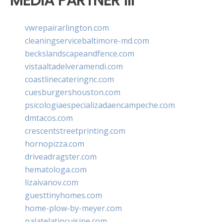
MEDIA PARTNER III
vwrepairarlington.com
cleaningservicebaltimore-md.com
beckslandscapeandfence.com
vistaaltadelveramendi.com
coastlinecateringnc.com
cuesburgershouston.com
psicologiaespecializadaencampeche.com
dmtacos.com
crescentstreetprinting.com
hornopizza.com
driveadragster.com
hematologa.com
lizaivanov.com
guesttinyhomes.com
home-plow-by-meyer.com
palatelatincuisine.com