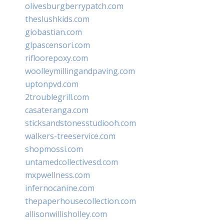
olivesburgberrypatch.com
theslushkids.com
giobastian.com
glpascensori.com
rifloorepoxy.com
woolleymillingandpaving.com
uptonpvd.com
2troublegrill.com
casateranga.com
sticksandstonesstudiooh.com
walkers-treeservice.com
shopmossi.com
untamedcollectivesd.com
mxpwellness.com
infernocanine.com
thepaperhousecollection.com
allisonwillisholley.com