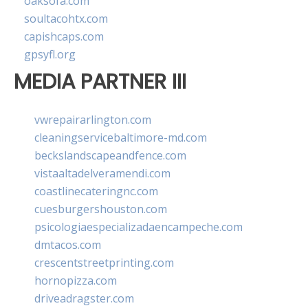
oaksofa.com
soultacohtx.com
capishcaps.com
gpsyfl.org
MEDIA PARTNER III
vwrepairarlington.com
cleaningservicebaltimore-md.com
beckslandscapeandfence.com
vistaaltadelveramendi.com
coastlinecateringnc.com
cuesburgershouston.com
psicologiaespecializadaencampeche.com
dmtacos.com
crescentstreetprinting.com
hornopizza.com
driveadragster.com