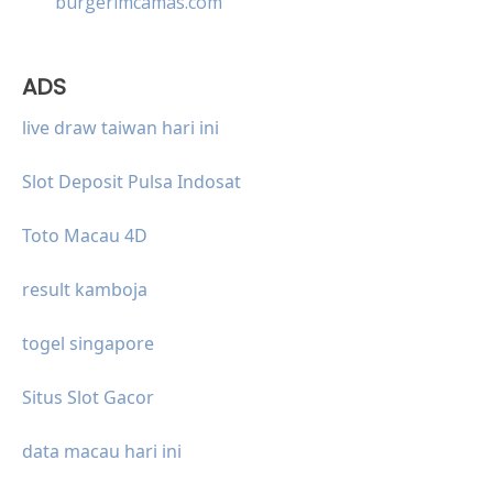
burgerimcamas.com
ADS
live draw taiwan hari ini
Slot Deposit Pulsa Indosat
Toto Macau 4D
result kamboja
togel singapore
Situs Slot Gacor
data macau hari ini