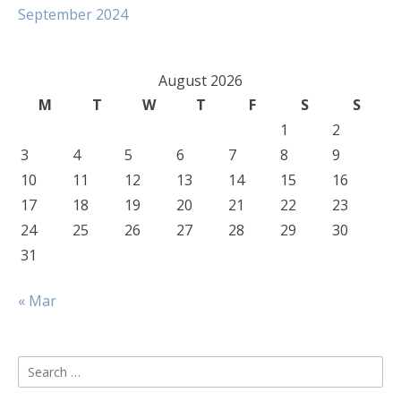
September 2024
August 2026
M
T
W
T
F
S
S
1
2
3
4
5
6
7
8
9
10
11
12
13
14
15
16
17
18
19
20
21
22
23
24
25
26
27
28
29
30
31
« Mar
Search
for: