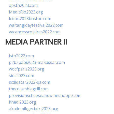
apsth2023.com
MedItRio2023.org
lcicon2023boston.com
waitangidayfestival2022.com
vacancesscolaires2022.com
MEDIA PARTNER II
isth2022.com
p2b2pabi2023-makassar.com
wocfparis2023.org
sinc2023.com
scdlqatar2022-qa.com
thecolumbiagrill.com
provisionscheeseandwineshoppe.com
khedi2023.org
akademikgeriatri2023.org