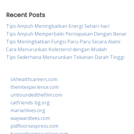
Recent Posts
Tips Ampuh Meningkatkan Energi Sehari-hari
Tips Ampuh Memperbaiki Pernapasan Dengan Benar
Tips Meningkatkan Fungsi Paru-Paru Secara Alami
Cara Menurunkan Kolesterol dengan Mudah
Tips Sederhana Menurunkan Tekanan Darah Tinggi
okhealthcareers.com
theintexperience.com
unboundedthefilm.com
catfriends-bg.org
marianlives.org
waywardtees.com
pidfloorsexpress.com
bancodevenezuelaen.com