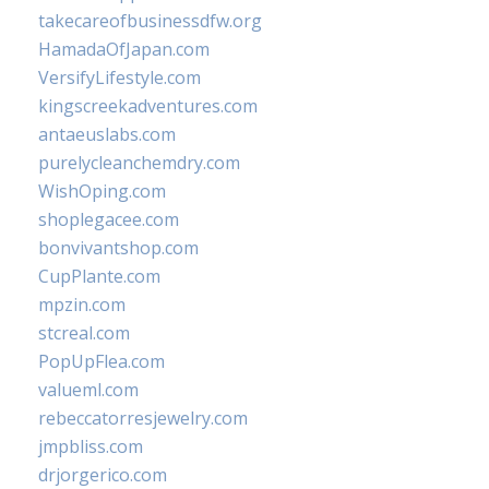
takecareofbusinessdfw.org
HamadaOfJapan.com
VersifyLifestyle.com
kingscreekadventures.com
antaeuslabs.com
purelycleanchemdry.com
WishOping.com
shoplegacee.com
bonvivantshop.com
CupPlante.com
mpzin.com
stcreal.com
PopUpFlea.com
valueml.com
rebeccatorresjewelry.com
jmpbliss.com
drjorgerico.com