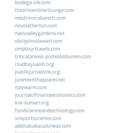
bodega-ole.com
thestreamlinerlounge.com
mestrinorubanofc.com
novelatherton.com
nassvalleygardens.net
electjohnstewart.com
omptourtravels.com
tribratanews-polreskebumen.com
rsudbayuasih.org
publikjurnalistik.org
juneteenthapparel.net
italywarm.com
journaloffinanceeconomics.com
kvk-kumari.org
foodscienceandtechnology.com
scisportsscience.com
addisababacuisineaz.com