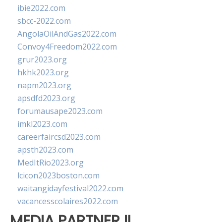
ibie2022.com
sbcc-2022.com
AngolaOilAndGas2022.com
Convoy4Freedom2022.com
grur2023.org
hkhk2023.org
napm2023.org
apsdfd2023.org
forumausape2023.com
imkl2023.com
careerfaircsd2023.com
apsth2023.com
MedItRio2023.org
lcicon2023boston.com
waitangidayfestival2022.com
vacancesscolaires2022.com
MEDIA PARTNER II