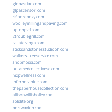
giobastian.com
glpascensori.com
rifloorepoxy.com
woolleymillingandpaving.com
uptonpvd.com
2troublegrill.com
casateranga.com
sticksandstonesstudiooh.com
walkers-treeservice.com
shopmossi.com
untamedcollectivesd.com
mxpwellness.com
infernocanine.com
thepaperhousecollection.com
allisonwillisholley.com
solslite.org
portwayinn.com