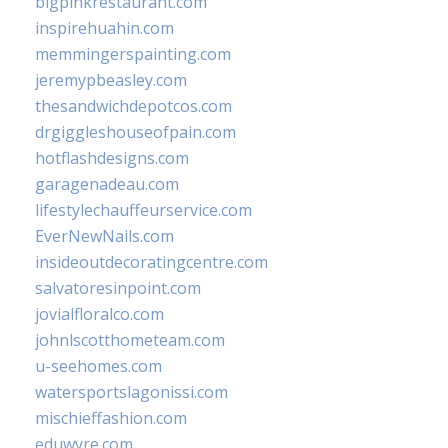
bigpinkrestaurant.com
inspirehuahin.com
memmingerspainting.com
jeremypbeasley.com
thesandwichdepotcos.com
drgiggleshouseofpain.com
hotflashdesigns.com
garagenadeau.com
lifestylechauffeurservice.com
EverNewNails.com
insideoutdecoratingcentre.com
salvatoresinpoint.com
jovialfloralco.com
johnlscotthometeam.com
u-seehomes.com
watersportslagonissi.com
mischieffashion.com
eduwyre.com