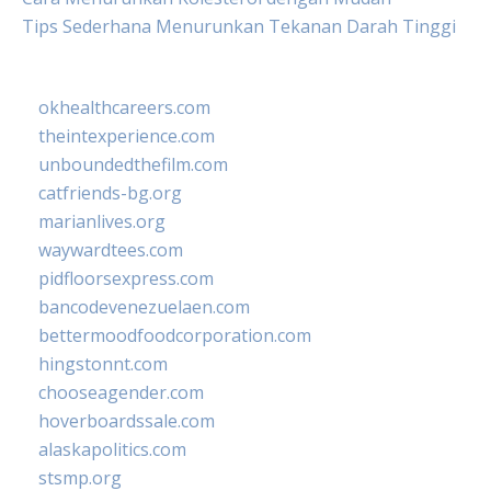
Tips Sederhana Menurunkan Tekanan Darah Tinggi
okhealthcareers.com
theintexperience.com
unboundedthefilm.com
catfriends-bg.org
marianlives.org
waywardtees.com
pidfloorsexpress.com
bancodevenezuelaen.com
bettermoodfoodcorporation.com
hingstonnt.com
chooseagender.com
hoverboardssale.com
alaskapolitics.com
stsmp.org