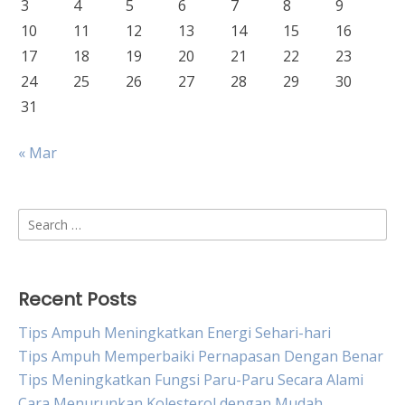
3
4
5
6
7
8
9
10
11
12
13
14
15
16
17
18
19
20
21
22
23
24
25
26
27
28
29
30
31
« Mar
Search
for:
Recent Posts
Tips Ampuh Meningkatkan Energi Sehari-hari
Tips Ampuh Memperbaiki Pernapasan Dengan Benar
Tips Meningkatkan Fungsi Paru-Paru Secara Alami
Cara Menurunkan Kolesterol dengan Mudah