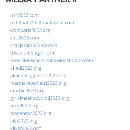
isth2022.com
p2b2pabi2023-makassar.com
wocfparis2023.org
sinc2023.com
scdlqatar2022-qa.com
thecolumbiagrill.com
provisionscheeseandwineshoppe.com
khedi2023.org
akademikgeriatri2023.org
marmarapediatri2023.org
emchie2023.org
girisimselradyoloji2022.org
utcd2022.org
biosensor2022.org
ialp2022.org
klivet2022.org