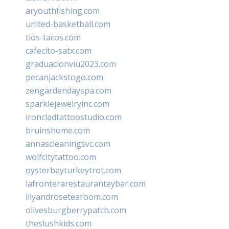
aryouthfishing.com
united-basketball.com
tios-tacos.com
cafecito-satx.com
graduacionviu2023.com
pecanjackstogo.com
zengardendayspa.com
sparklejewelryinc.com
ironcladtattoostudio.com
bruinshome.com
annascleaningsvc.com
wolfcitytattoo.com
oysterbayturkeytrot.com
lafronterarestauranteybar.com
lilyandrosetearoom.com
olivesburgberrypatch.com
theslushkids.com