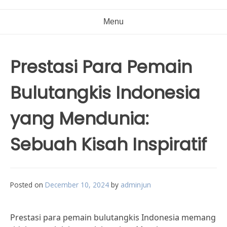
Menu
Prestasi Para Pemain
Bulutangkis Indonesia
yang Mendunia:
Sebuah Kisah Inspiratif
Posted on
December 10, 2024
by
adminjun
Prestasi para pemain bulutangkis Indonesia memang