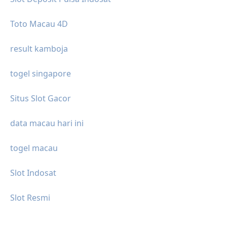
Toto Macau 4D
result kamboja
togel singapore
Situs Slot Gacor
data macau hari ini
togel macau
Slot Indosat
Slot Resmi