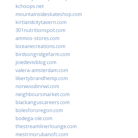
kchoops.net
mountainsideskateshop.com
kirtlandcitytavern.com
301nutritionspot.com
ammos-stores.com
loceanecreations.com
birdsongridgefarm.com
joiedevivblog.com
valera-amsterdam.com
libertybrandhemp.com
norwoodinnwi.com
neighboursmarket.com
blackanguscareers.com
bolesfororegon.com
bodega-ole.com
thestreamlinerlounge.com
mestrinorubanofc.com