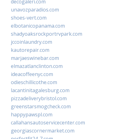
decogaleri.com
unavozparadios.com
shoes-vert.com
elbotanicopanama.com
shadyoaksrockportrvpark.com
jccoinlaundry.com
kautorepair.com
marjaeswinebar.com
elmazatlanclinton.com
ideacoffeenyc.com
odieschillicothe.com
lacantinitagalesburg.com
pizzadeliverybristol.com
greenstarsmogcheck.com
happypawspl.com
callahansautoservicecenter.com
georgiascornermarket.com
perfectfit24-7.com