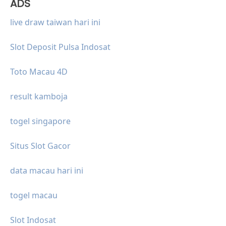
ADS
live draw taiwan hari ini
Slot Deposit Pulsa Indosat
Toto Macau 4D
result kamboja
togel singapore
Situs Slot Gacor
data macau hari ini
togel macau
Slot Indosat