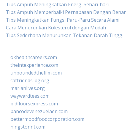
Tips Ampuh Meningkatkan Energi Sehari-hari
Tips Ampuh Memperbaiki Pernapasan Dengan Benar
Tips Meningkatkan Fungsi Paru-Paru Secara Alami
Cara Menurunkan Kolesterol dengan Mudah
Tips Sederhana Menurunkan Tekanan Darah Tinggi
okhealthcareers.com
theintexperience.com
unboundedthefilm.com
catfriends-bg.org
marianlives.org
waywardtees.com
pidfloorsexpress.com
bancodevenezuelaen.com
bettermoodfoodcorporation.com
hingstonnt.com