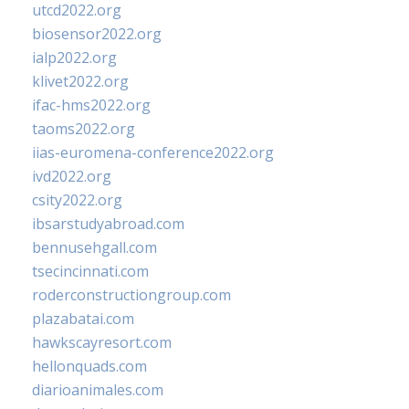
utcd2022.org
biosensor2022.org
ialp2022.org
klivet2022.org
ifac-hms2022.org
taoms2022.org
iias-euromena-conference2022.org
ivd2022.org
csity2022.org
ibsarstudyabroad.com
bennusehgall.com
tsecincinnati.com
roderconstructiongroup.com
plazabatai.com
hawkscayresort.com
hellonquads.com
diarioanimales.com