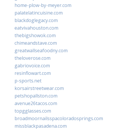
home-plow-by-meyer.com
palatelatincuisine.com
blackdoglegacy.com
eatvivahouston.com
thebigshowok.com
chimeandstave.com
greatwallseafoodny.com
theloverose.com
gabriovoice.com
resinflowart.com
p-sports.net
korsairstreetwear.com
petshopallston.com
avenue26tacos.com
topgglasses.com
broadmoornailsspacoloradosprings.com
missblackpasadena.com