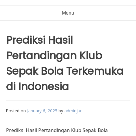
Menu
Prediksi Hasil
Pertandingan Klub
Sepak Bola Terkemuka
di Indonesia
Posted on
January 6, 2025
by
adminjun
Prediksi Hasil Pertandingan Klub Sepak Bola