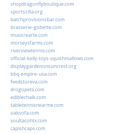
shopdragonflyboutique.com
sportszilla.org
batchprovisionsbar.com
brasserie-gobette.com
musicrearte.com
morseysfarms.com
riverviewtennis.com
official-kelly-toys-squishmallows.com
displaygardenonsuncrest.org
bbq-empire-usa.com
feedstoreva.com
drogopets.com
ediblechalk.com
tabletennisnearme.com
oaksofa.com
soultacohtx.com
capishcaps.com