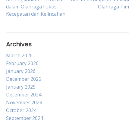
dalam Olahraga Fokus
Olahraga Tim
navigation
Kecepatan dan Kelincahan
Archives
March 2026
February 2026
January 2026
December 2025
January 2025
December 2024
November 2024
October 2024
September 2024