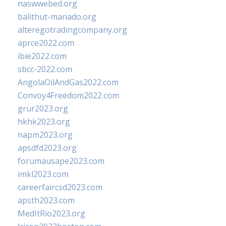
naswwebed.org
balithut-manado.org
alteregotradingcompany.org
aprce2022.com
ibie2022.com
sbcc-2022.com
AngolaOilAndGas2022.com
Convoy4Freedom2022.com
grur2023.org
hkhk2023.org
napm2023.org
apsdfd2023.org
forumausape2023.com
imkl2023.com
careerfaircsd2023.com
apsth2023.com
MedItRio2023.org