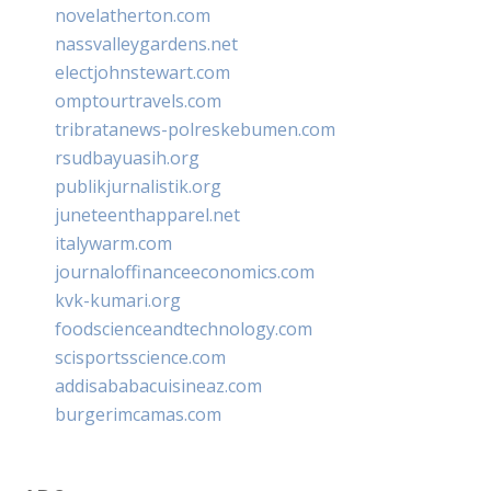
novelatherton.com
nassvalleygardens.net
electjohnstewart.com
omptourtravels.com
tribratanews-polreskebumen.com
rsudbayuasih.org
publikjurnalistik.org
juneteenthapparel.net
italywarm.com
journaloffinanceeconomics.com
kvk-kumari.org
foodscienceandtechnology.com
scisportsscience.com
addisababacuisineaz.com
burgerimcamas.com