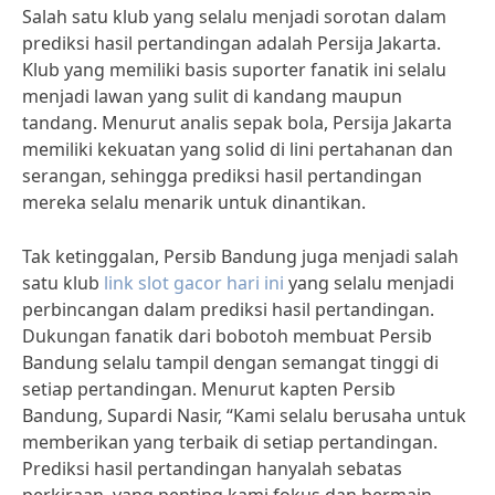
Salah satu klub yang selalu menjadi sorotan dalam
prediksi hasil pertandingan adalah Persija Jakarta.
Klub yang memiliki basis suporter fanatik ini selalu
menjadi lawan yang sulit di kandang maupun
tandang. Menurut analis sepak bola, Persija Jakarta
memiliki kekuatan yang solid di lini pertahanan dan
serangan, sehingga prediksi hasil pertandingan
mereka selalu menarik untuk dinantikan.
Tak ketinggalan, Persib Bandung juga menjadi salah
satu klub
link slot gacor hari ini
yang selalu menjadi
perbincangan dalam prediksi hasil pertandingan.
Dukungan fanatik dari bobotoh membuat Persib
Bandung selalu tampil dengan semangat tinggi di
setiap pertandingan. Menurut kapten Persib
Bandung, Supardi Nasir, “Kami selalu berusaha untuk
memberikan yang terbaik di setiap pertandingan.
Prediksi hasil pertandingan hanyalah sebatas