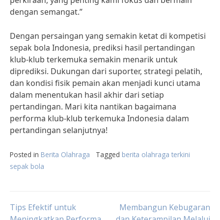
perkiraan, yang penting kami fokus dan bermain
dengan semangat.”
Dengan persaingan yang semakin ketat di kompetisi
sepak bola Indonesia, prediksi hasil pertandingan
klub-klub terkemuka semakin menarik untuk
diprediksi. Dukungan dari suporter, strategi pelatih,
dan kondisi fisik pemain akan menjadi kunci utama
dalam menentukan hasil akhir dari setiap
pertandingan. Mari kita nantikan bagaimana
performa klub-klub terkemuka Indonesia dalam
pertandingan selanjutnya!
Posted in
Berita Olahraga
Tagged
berita olahraga terkini
sepak bola
Post
Tips Efektif untuk
Membangun Kebugaran
Meningkatkan Performa
dan Keterampilan Melalui