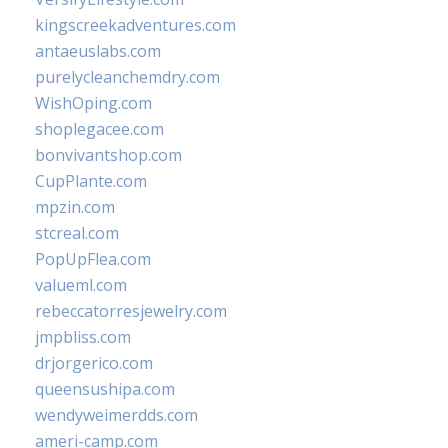
kingscreekadventures.com
antaeuslabs.com
purelycleanchemdry.com
WishOping.com
shoplegacee.com
bonvivantshop.com
CupPlante.com
mpzin.com
stcreal.com
PopUpFlea.com
valueml.com
rebeccatorresjewelry.com
jmpbliss.com
drjorgerico.com
queensushipa.com
wendyweimerdds.com
ameri-camp.com