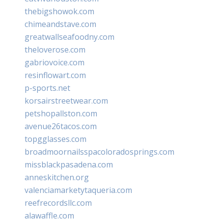
thebigshowok.com
chimeandstave.com
greatwallseafoodny.com
theloverose.com
gabriovoice.com
resinflowart.com
p-sports.net
korsairstreetwear.com
petshopallston.com
avenue26tacos.com
topgglasses.com
broadmoornailsspacoloradosprings.com
missblackpasadena.com
anneskitchen.org
valenciamarketytaqueria.com
reefrecordsllc.com
alawaffle.com