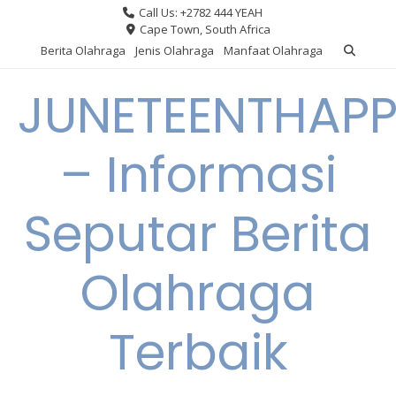
Skip
Call Us: +2782 444 YEAH
to
Cape Town, South Africa
content
Berita Olahraga
Jenis Olahraga
Manfaat Olahraga
JUNETEENTHAPP
– Informasi
Seputar Berita
Olahraga
Terbaik