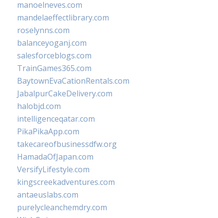
manoelneves.com
mandelaeffectlibrary.com
roselynns.com
balanceyoganj.com
salesforceblogs.com
TrainGames365.com
BaytownEvaCationRentals.com
JabalpurCakeDelivery.com
halobjd.com
intelligenceqatar.com
PikaPikaApp.com
takecareofbusinessdfw.org
HamadaOfJapan.com
VersifyLifestyle.com
kingscreekadventures.com
antaeuslabs.com
purelycleanchemdry.com