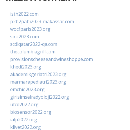
isth2022.com
p2b2pabi2023-makassar.com
wocfparis2023.org
sinc2023.com
scdlqatar2022-qa.com
thecolumbiagrill.com
provisionscheeseandwineshoppe.com
khedi2023.org
akademikgeriatri2023.org
marmarapediatri2023.org
emchie2023.org
girisimselradyoloji2022.org
utcd2022.org
biosensor2022.org
ialp2022.org
klivet2022.org