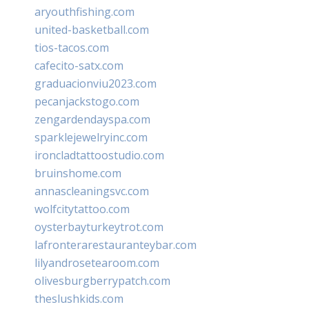
aryouthfishing.com
united-basketball.com
tios-tacos.com
cafecito-satx.com
graduacionviu2023.com
pecanjackstogo.com
zengardendayspa.com
sparklejewelryinc.com
ironcladtattoostudio.com
bruinshome.com
annascleaningsvc.com
wolfcitytattoo.com
oysterbayturkeytrot.com
lafronterarestauranteybar.com
lilyandrosetearoom.com
olivesburgberrypatch.com
theslushkids.com