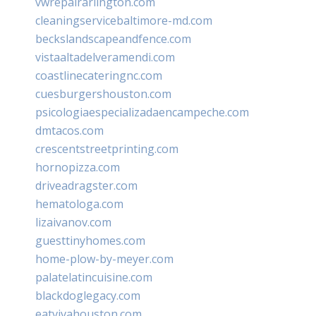
vwrepairarlington.com
cleaningservicebaltimore-md.com
beckslandscapeandfence.com
vistaaltadelveramendi.com
coastlinecateringnc.com
cuesburgershouston.com
psicologiaespecializadaencampeche.com
dmtacos.com
crescentstreetprinting.com
hornopizza.com
driveadragster.com
hematologa.com
lizaivanov.com
guesttinyhomes.com
home-plow-by-meyer.com
palatelatincuisine.com
blackdoglegacy.com
eatvivahouston.com