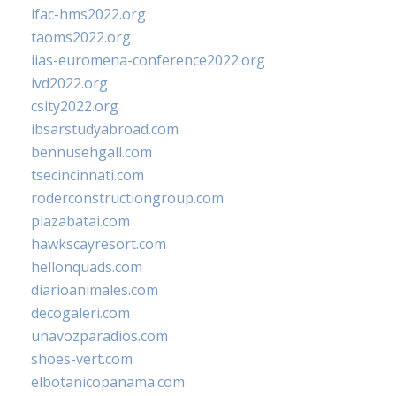
ifac-hms2022.org
taoms2022.org
iias-euromena-conference2022.org
ivd2022.org
csity2022.org
ibsarstudyabroad.com
bennusehgall.com
tsecincinnati.com
roderconstructiongroup.com
plazabatai.com
hawkscayresort.com
hellonquads.com
diarioanimales.com
decogaleri.com
unavozparadios.com
shoes-vert.com
elbotanicopanama.com