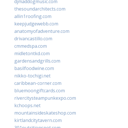
djmaddogmusic.com
thesoundarchitects.com
allin1roofing.com
keepjudgewebb.com
anatomyofadventure.com
drivancastillo.com
cmmedspa.com
midletontkd.com
gardensandgrills.com
basilfoodwine.com
nikko-tochigi.net
caribbean-corner.com
bluemoongiftcards.com
rivercitysteampunkexpo.com
kchoops.net
mountainsideskateshop.com
kirtlandcitytavern.com
301nutritionspot.com