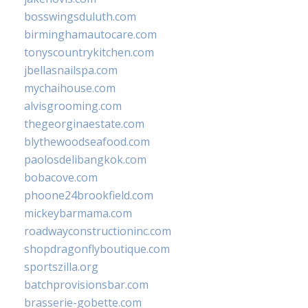
bosswingsduluth.com
birminghamautocare.com
tonyscountrykitchen.com
jbellasnailspa.com
mychaihouse.com
alvisgrooming.com
thegeorginaestate.com
blythewoodseafood.com
paolosdelibangkok.com
bobacove.com
phoone24brookfield.com
mickeybarmama.com
roadwayconstructioninc.com
shopdragonflyboutique.com
sportszilla.org
batchprovisionsbar.com
brasserie-gobette.com