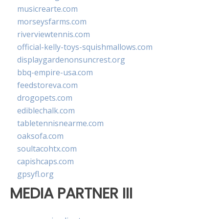
musicrearte.com
morseysfarms.com
riverviewtennis.com
official-kelly-toys-squishmallows.com
displaygardenonsuncrest.org
bbq-empire-usa.com
feedstoreva.com
drogopets.com
ediblechalk.com
tabletennisnearme.com
oaksofa.com
soultacohtx.com
capishcaps.com
gpsyfl.org
MEDIA PARTNER III