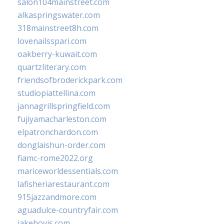
salon104mainstreet.com
alkaspringswater.com
318mainstreet8h.com
lovenailsspari.com
oakberry-kuwait.com
quartzliterary.com
friendsofbroderickpark.com
studiopiattellina.com
jannagrillspringfield.com
fujiyamacharleston.com
elpatronchardon.com
donglaishun-order.com
fiamc-rome2022.org
mariceworldessentials.com
lafisheriarestaurant.com
915jazzandmore.com
aguadulce-countryfair.com
jakehovis.com