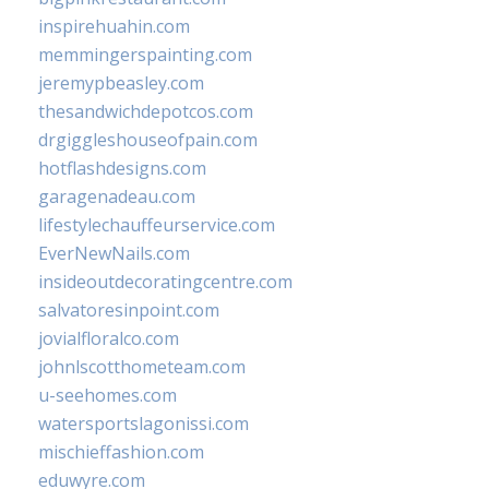
inspirehuahin.com
memmingerspainting.com
jeremypbeasley.com
thesandwichdepotcos.com
drgiggleshouseofpain.com
hotflashdesigns.com
garagenadeau.com
lifestylechauffeurservice.com
EverNewNails.com
insideoutdecoratingcentre.com
salvatoresinpoint.com
jovialfloralco.com
johnlscotthometeam.com
u-seehomes.com
watersportslagonissi.com
mischieffashion.com
eduwyre.com