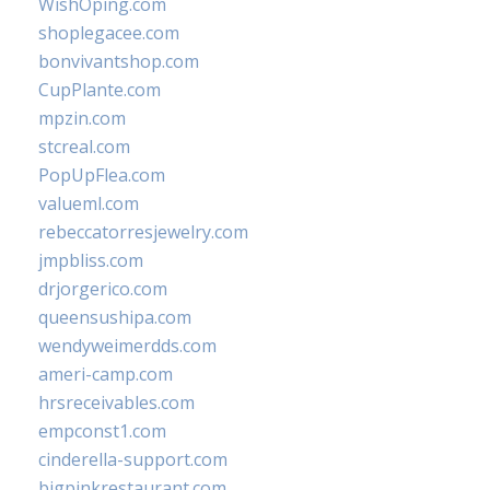
WishOping.com
shoplegacee.com
bonvivantshop.com
CupPlante.com
mpzin.com
stcreal.com
PopUpFlea.com
valueml.com
rebeccatorresjewelry.com
jmpbliss.com
drjorgerico.com
queensushipa.com
wendyweimerdds.com
ameri-camp.com
hrsreceivables.com
empconst1.com
cinderella-support.com
bigpinkrestaurant.com