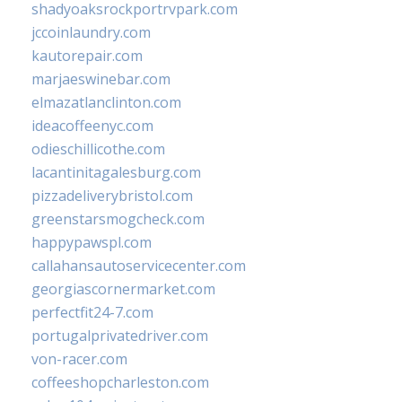
shadyoaksrockportrvpark.com
jccoinlaundry.com
kautorepair.com
marjaeswinebar.com
elmazatlanclinton.com
ideacoffeenyc.com
odieschillicothe.com
lacantinitagalesburg.com
pizzadeliverybristol.com
greenstarsmogcheck.com
happypawspl.com
callahansautoservicecenter.com
georgiascornermarket.com
perfectfit24-7.com
portugalprivatedriver.com
von-racer.com
coffeeshopcharleston.com