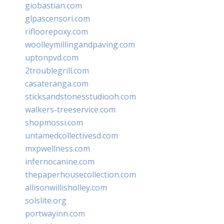
giobastian.com
glpascensori.com
rifloorepoxy.com
woolleymillingandpaving.com
uptonpvd.com
2troublegrill.com
casateranga.com
sticksandstonesstudiooh.com
walkers-treeservice.com
shopmossi.com
untamedcollectivesd.com
mxpwellness.com
infernocanine.com
thepaperhousecollection.com
allisonwillisholley.com
solslite.org
portwayinn.com