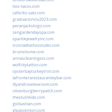
tios-tacos.com
cafecito-satx.com
graduacionviu2023.com
pecanjackstogo.com
zengardendayspa.com
sparklejewelryinc.com
ironcladtattoostudio.com
bruinshome.com
annascleaningsvc.com
wolfcitytattoo.com
oysterbayturkeytrot.com
lafronterarestauranteybar.com
lilyandrosetearoom.com
olivesburgberrypatch.com
theslushkids.com
giobastian.com
glpascensori.com