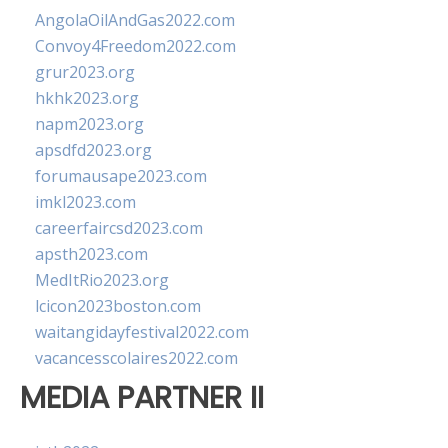
AngolaOilAndGas2022.com
Convoy4Freedom2022.com
grur2023.org
hkhk2023.org
napm2023.org
apsdfd2023.org
forumausape2023.com
imkl2023.com
careerfaircsd2023.com
apsth2023.com
MedItRio2023.org
lcicon2023boston.com
waitangidayfestival2022.com
vacancesscolaires2022.com
MEDIA PARTNER II