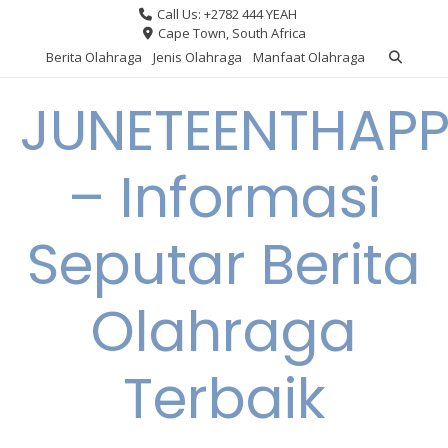
Skip
Call Us: +2782 444 YEAH
to
Cape Town, South Africa
content
Berita Olahraga
Jenis Olahraga
Manfaat Olahraga
JUNETEENTHAPP
– Informasi
Seputar Berita
Olahraga
Terbaik