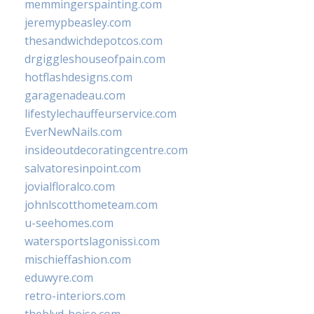
memmingerspainting.com
jeremypbeasley.com
thesandwichdepotcos.com
drgiggleshouseofpain.com
hotflashdesigns.com
garagenadeau.com
lifestylechauffeurservice.com
EverNewNails.com
insideoutdecoratingcentre.com
salvatoresinpoint.com
jovialfloralco.com
johnlscotthometeam.com
u-seehomes.com
watersportslagonissi.com
mischieffashion.com
eduwyre.com
retro-interiors.com