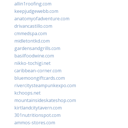
allin1roofing.com
keepjudgewebb.com
anatomyofadventure.com
drivancastillo.com
cmmedspa.com
midletontkd.com
gardensandgrills.com
basilfoodwine.com
nikko-tochigi.net
caribbean-corner.com
bluemoongiftcards.com
rivercitysteampunkexpo.com
kchoops.net
mountainsideskateshop.com
kirtlandcitytavern.com
301nutritionspot.com
ammos-stores.com