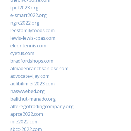
theblvd-boise.com
fpet2023.org
e-smart2022.org
ngrc2022.org
leesfamilyfoods.com
lewis-lewis-cpas.com
eleontennis.com
cyetus.com
bradfordshops.com
almadenranchsanjose.com
advocatevijay.com
adlibilimler2023.com
naswwebed.org
balithut-manado.org
alteregotradingcompany.org
aprce2022.com
ibie2022.com
sbcc-2022.com