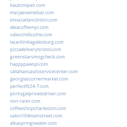
kautorepair.com
marjaeswinebar.com
elmazatlanclinton.com
ideacoffeenyc.com
odieschillicothe.com
lacantinitagalesburg.com
pizzadeliverybristol.com
greenstarsmogcheck.com
happypawspl.com
callahansautoservicecenter.com
georgiascornermarket.com
perfectfit24-7.com
portugalprivatedriver.com
von-racer.com
coffeeshopcharleston.com
salon104mainstreet.com
alkaspringswater.com