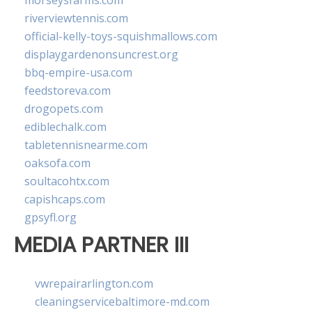
morseysfarms.com
riverviewtennis.com
official-kelly-toys-squishmallows.com
displaygardenonsuncrest.org
bbq-empire-usa.com
feedstoreva.com
drogopets.com
ediblechalk.com
tabletennisnearme.com
oaksofa.com
soultacohtx.com
capishcaps.com
gpsyfl.org
MEDIA PARTNER III
vwrepairarlington.com
cleaningservicebaltimore-md.com