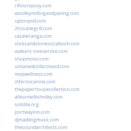
rifloorepoxy.com
woolleymillingandpaving.com
uptonpvd.com
2troublegrill.com
casateranga.com
sticksandstonesstudiooh.com
walkers-treeservice.com
shopmossi.com
untamedcollectivesd.com
mxpwellness.com
infernocanine.com
thepaperhousecollection.com
allisonwillisholley.com
solslite.org
portwayinn.com
djmaddogmusic.com
thesoundarchitects.com