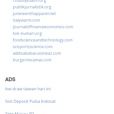
rsudbayuasih.org
publikjurnalistik.org
juneteenthapparel.net
italywarm.com
journaloffinanceeconomics.com
kvk-kumari.org
foodscienceandtechnology.com
scisportsscience.com
addisababacuisineaz.com
burgerimcamas.com
ADS
live draw taiwan hari ini
Slot Deposit Pulsa Indosat
Toto Macau 4D