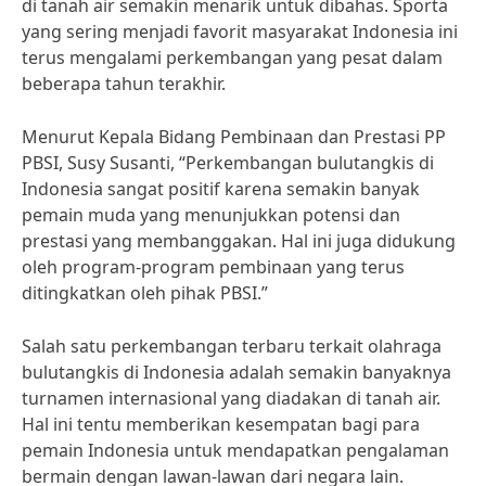
di tanah air semakin menarik untuk dibahas. Sporta
yang sering menjadi favorit masyarakat Indonesia ini
terus mengalami perkembangan yang pesat dalam
beberapa tahun terakhir.
Menurut Kepala Bidang Pembinaan dan Prestasi PP
PBSI, Susy Susanti, “Perkembangan bulutangkis di
Indonesia sangat positif karena semakin banyak
pemain muda yang menunjukkan potensi dan
prestasi yang membanggakan. Hal ini juga didukung
oleh program-program pembinaan yang terus
ditingkatkan oleh pihak PBSI.”
Salah satu perkembangan terbaru terkait olahraga
bulutangkis di Indonesia adalah semakin banyaknya
turnamen internasional yang diadakan di tanah air.
Hal ini tentu memberikan kesempatan bagi para
pemain Indonesia untuk mendapatkan pengalaman
bermain dengan lawan-lawan dari negara lain.