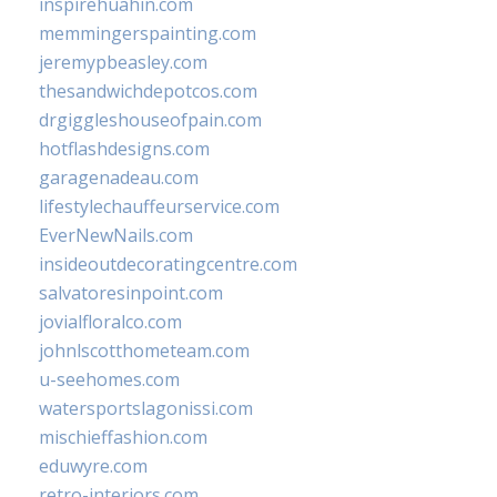
inspirehuahin.com
memmingerspainting.com
jeremypbeasley.com
thesandwichdepotcos.com
drgiggleshouseofpain.com
hotflashdesigns.com
garagenadeau.com
lifestylechauffeurservice.com
EverNewNails.com
insideoutdecoratingcentre.com
salvatoresinpoint.com
jovialfloralco.com
johnlscotthometeam.com
u-seehomes.com
watersportslagonissi.com
mischieffashion.com
eduwyre.com
retro-interiors.com