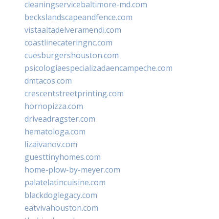
cleaningservicebaltimore-md.com
beckslandscapeandfence.com
vistaaltadelveramendi.com
coastlinecateringnc.com
cuesburgershouston.com
psicologiaespecializadaencampeche.com
dmtacos.com
crescentstreetprinting.com
hornopizza.com
driveadragster.com
hematologa.com
lizaivanov.com
guesttinyhomes.com
home-plow-by-meyer.com
palatelatincuisine.com
blackdoglegacy.com
eatvivahouston.com