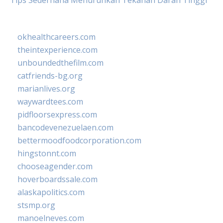
Tips Sederhana Menurunkan Tekanan Darah Tinggi
okhealthcareers.com
theintexperience.com
unboundedthefilm.com
catfriends-bg.org
marianlives.org
waywardtees.com
pidfloorsexpress.com
bancodevenezuelaen.com
bettermoodfoodcorporation.com
hingstonnt.com
chooseagender.com
hoverboardssale.com
alaskapolitics.com
stsmp.org
manoelneves.com