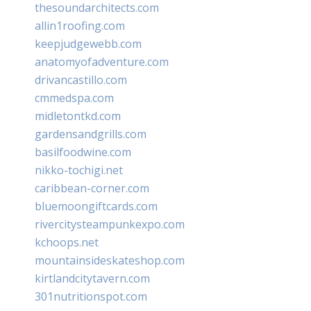
thesoundarchitects.com
allin1roofing.com
keepjudgewebb.com
anatomyofadventure.com
drivancastillo.com
cmmedspa.com
midletontkd.com
gardensandgrills.com
basilfoodwine.com
nikko-tochigi.net
caribbean-corner.com
bluemoongiftcards.com
rivercitysteampunkexpo.com
kchoops.net
mountainsideskateshop.com
kirtlandcitytavern.com
301nutritionspot.com