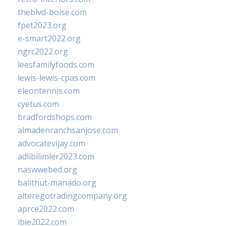
theblvd-boise.com
fpet2023.org
e-smart2022.org
ngrc2022.org
leesfamilyfoods.com
lewis-lewis-cpas.com
eleontennis.com
cyetus.com
bradfordshops.com
almadenranchsanjose.com
advocatevijay.com
adlibilimler2023.com
naswwebed.org
balithut-manado.org
alteregotradingcompany.org
aprce2022.com
ibie2022.com