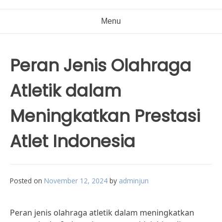
Menu
Peran Jenis Olahraga
Atletik dalam
Meningkatkan Prestasi
Atlet Indonesia
Posted on
November 12, 2024
by
adminjun
Peran jenis olahraga atletik dalam meningkatkan