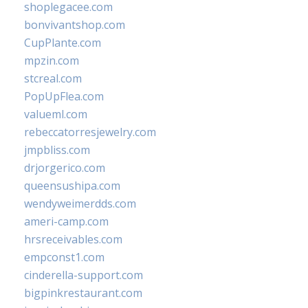
shoplegacee.com
bonvivantshop.com
CupPlante.com
mpzin.com
stcreal.com
PopUpFlea.com
valueml.com
rebeccatorresjewelry.com
jmpbliss.com
drjorgerico.com
queensushipa.com
wendyweimerdds.com
ameri-camp.com
hrsreceivables.com
empconst1.com
cinderella-support.com
bigpinkrestaurant.com