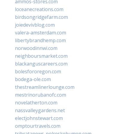
ammos-stores.com
loceanecreations.com
birdsongridgefarm.com
joiedevivblog.com
valera-amsterdam.com
libertybrandhemp.com
norwoodinnwi.com
neighboursmarket.com
blackanguscareers.com
bolesfororegon.com
bodega-ole.com
thestreamlinerlounge.com
mestrinorubanofc.com
novelatherton.com
nassvalleygardens.net
electjohnstewart.com
omptourtravels.com
tribratanews-polreskebumen.com