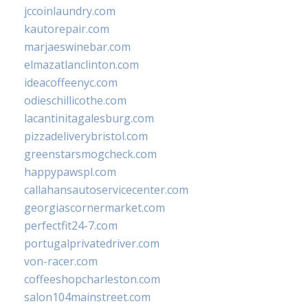
jccoinlaundry.com
kautorepair.com
marjaeswinebar.com
elmazatlanclinton.com
ideacoffeenyc.com
odieschillicothe.com
lacantinitagalesburg.com
pizzadeliverybristol.com
greenstarsmogcheck.com
happypawspl.com
callahansautoservicecenter.com
georgiascornermarket.com
perfectfit24-7.com
portugalprivatedriver.com
von-racer.com
coffeeshopcharleston.com
salon104mainstreet.com