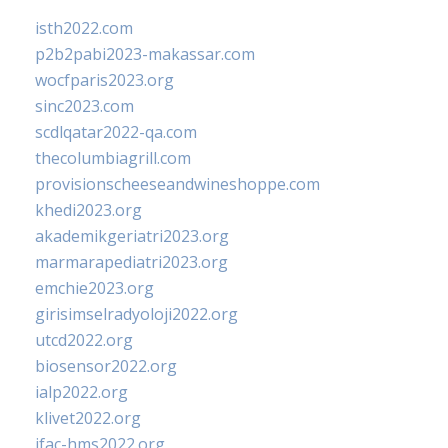
isth2022.com
p2b2pabi2023-makassar.com
wocfparis2023.org
sinc2023.com
scdlqatar2022-qa.com
thecolumbiagrill.com
provisionscheeseandwineshoppe.com
khedi2023.org
akademikgeriatri2023.org
marmarapediatri2023.org
emchie2023.org
girisimselradyoloji2022.org
utcd2022.org
biosensor2022.org
ialp2022.org
klivet2022.org
ifac-hms2022.org