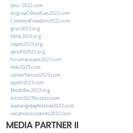
sbcc-2022.com
AngolaOilAndGas2022.com
Convoy4Freedom2022.com
grur2023.org
hkhk2023.org
napm2023.org
apsdfd2023.org
forumausape2023.com
imkl2023.com
careerfaircsd2023.com
apsth2023.com
MedItRio2023.org
lcicon2023boston.com
waitangidayfestival2022.com
vacancesscolaires2022.com
MEDIA PARTNER II