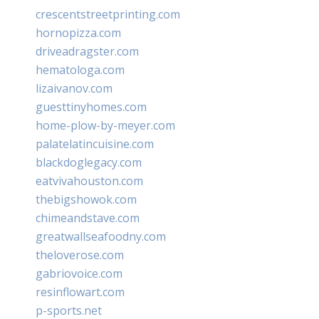
crescentstreetprinting.com
hornopizza.com
driveadragster.com
hematologa.com
lizaivanov.com
guesttinyhomes.com
home-plow-by-meyer.com
palatelatincuisine.com
blackdoglegacy.com
eatvivahouston.com
thebigshowok.com
chimeandstave.com
greatwallseafoodny.com
theloverose.com
gabriovoice.com
resinflowart.com
p-sports.net