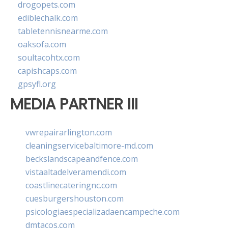
drogopets.com
ediblechalk.com
tabletennisnearme.com
oaksofa.com
soultacohtx.com
capishcaps.com
gpsyfl.org
MEDIA PARTNER III
vwrepairarlington.com
cleaningservicebaltimore-md.com
beckslandscapeandfence.com
vistaaltadelveramendi.com
coastlinecateringnc.com
cuesburgershouston.com
psicologiaespecializadaencampeche.com
dmtacos.com