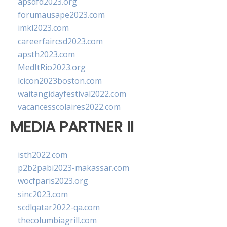
apsdfd2023.org
forumausape2023.com
imkl2023.com
careerfaircsd2023.com
apsth2023.com
MedItRio2023.org
lcicon2023boston.com
waitangidayfestival2022.com
vacancesscolaires2022.com
MEDIA PARTNER II
isth2022.com
p2b2pabi2023-makassar.com
wocfparis2023.org
sinc2023.com
scdlqatar2022-qa.com
thecolumbiagrill.com