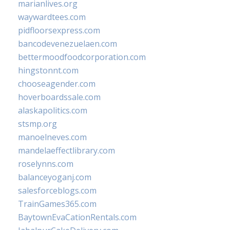
marianlives.org
waywardtees.com
pidfloorsexpress.com
bancodevenezuelaen.com
bettermoodfoodcorporation.com
hingstonnt.com
chooseagender.com
hoverboardssale.com
alaskapolitics.com
stsmp.org
manoelneves.com
mandelaeffectlibrary.com
roselynns.com
balanceyoganj.com
salesforceblogs.com
TrainGames365.com
BaytownEvaCationRentals.com