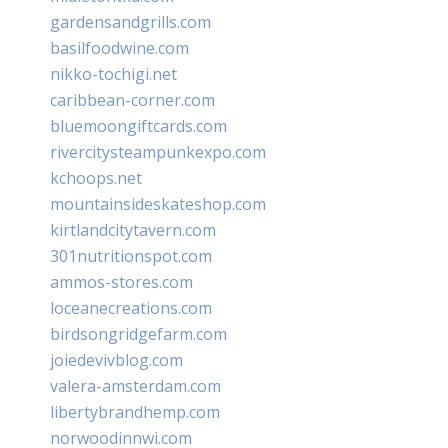
gardensandgrills.com
basilfoodwine.com
nikko-tochigi.net
caribbean-corner.com
bluemoongiftcards.com
rivercitysteampunkexpo.com
kchoops.net
mountainsideskateshop.com
kirtlandcitytavern.com
301nutritionspot.com
ammos-stores.com
loceanecreations.com
birdsongridgefarm.com
joiedevivblog.com
valera-amsterdam.com
libertybrandhemp.com
norwoodinnwi.com