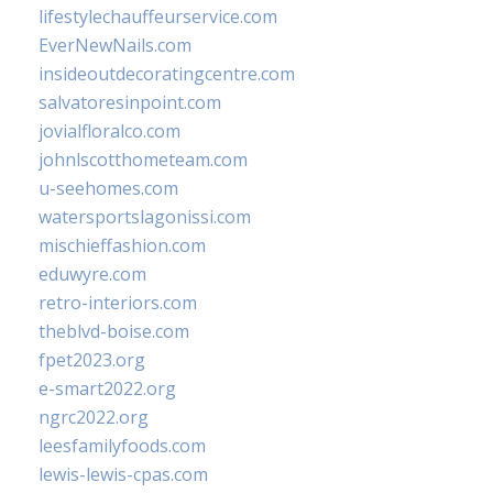
lifestylechauffeurservice.com
EverNewNails.com
insideoutdecoratingcentre.com
salvatoresinpoint.com
jovialfloralco.com
johnlscotthometeam.com
u-seehomes.com
watersportslagonissi.com
mischieffashion.com
eduwyre.com
retro-interiors.com
theblvd-boise.com
fpet2023.org
e-smart2022.org
ngrc2022.org
leesfamilyfoods.com
lewis-lewis-cpas.com