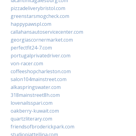
lacantinitagalesburg.com
pizzadeliverybristol.com
greenstarsmogcheck.com
happypawspl.com
callahansautoservicecenter.com
georgiascornermarket.com
perfectfit24-7.com
portugalprivatedriver.com
von-racer.com
coffeeshopcharleston.com
salon104mainstreet.com
alkaspringswater.com
318mainstreet8h.com
lovenailsspari.com
oakberry-kuwait.com
quartzliterary.com
friendsofbroderickpark.com
studiopiattellina.com