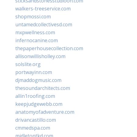
sticksandstonesstudiooh.com
walkers-treeservice.com
shopmossi.com
untamedcollectivesd.com
mxpwellness.com
infernocanine.com
thepaperhousecollection.com
allisonwillisholley.com
solslite.org
portwayinn.com
djmaddogmusic.com
thesoundarchitects.com
allin1roofing.com
keepjudgewebb.com
anatomyofadventure.com
drivancastillo.com
cmmedspa.com
midletontkd.com