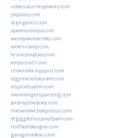
rebeccatorresjewelry.com
jmpbliss.com
drjorgerico.com
queensushipa.com
wendyweimerdds.com
ameri-camp.com
hrsreceivables.com
empconst1.com
cinderella-support.com
bigpinkrestaurant.com
inspirehuahin.com
memmingerspainting.com
jeremypbeasley.com
thesandwichdepotcos.com
drgiggleshouseofpain.com
hotflashdesigns.com
garagenadeau.com