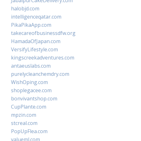
JabalpurCakeDelivery.com
halobjd.com
intelligenceqatar.com
PikaPikaApp.com
takecareofbusinessdfw.org
HamadaOfJapan.com
VersifyLifestyle.com
kingscreekadventures.com
antaeuslabs.com
purelycleanchemdry.com
WishOping.com
shoplegacee.com
bonvivantshop.com
CupPlante.com
mpzin.com
stcreal.com
PopUpFlea.com
valueml.com