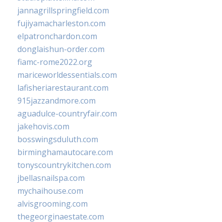
jannagrillspringfield.com
fujiyamacharleston.com
elpatronchardon.com
donglaishun-order.com
fiamc-rome2022.org
mariceworldessentials.com
lafisheriarestaurant.com
915jazzandmore.com
aguadulce-countryfair.com
jakehovis.com
bosswingsduluth.com
birminghamautocare.com
tonyscountrykitchen.com
jbellasnailspa.com
mychaihouse.com
alvisgrooming.com
thegeorginaestate.com