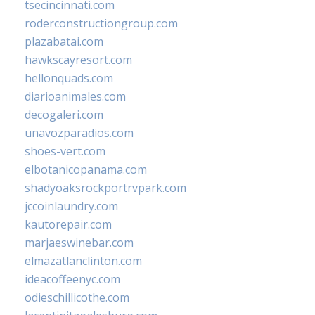
tsecincinnati.com
roderconstructiongroup.com
plazabatai.com
hawkscayresort.com
hellonquads.com
diarioanimales.com
decogaleri.com
unavozparadios.com
shoes-vert.com
elbotanicopanama.com
shadyoaksrockportrvpark.com
jccoinlaundry.com
kautorepair.com
marjaeswinebar.com
elmazatlanclinton.com
ideacoffeenyc.com
odieschillicothe.com