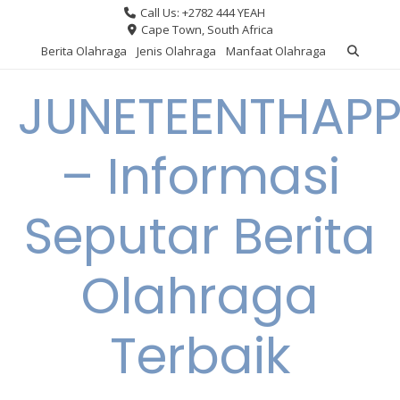
Skip
Call Us: +2782 444 YEAH
to
Cape Town, South Africa
content
Berita Olahraga
Jenis Olahraga
Manfaat Olahraga
JUNETEENTHAPP
– Informasi
Seputar Berita
Olahraga
Terbaik