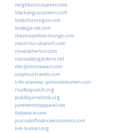
neighboursmarket.com
blackanguscareers.com
bolesfororegon.com
bodega-ole.com
thestreamlinerlounge.com
mestrinorubanofc.com
novelatherton.com
nassvalleygardens.net
electjohnstewart.com
omptourtravels.com
tribratanews-polreskebumen.com
rsudbayuasih.org
publikjurnalistik.org
juneteenthapparel.net
italywarm.com
journaloffinanceeconomics.com
kvk-kumari.org