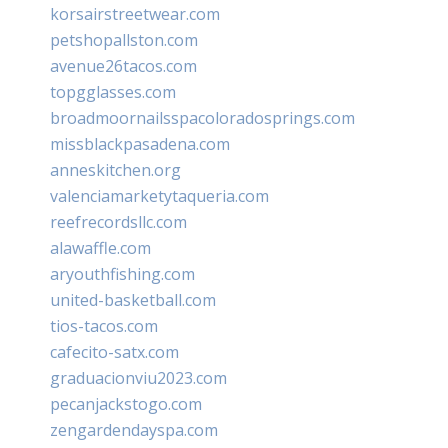
korsairstreetwear.com
petshopallston.com
avenue26tacos.com
topgglasses.com
broadmoornailsspacoloradosprings.com
missblackpasadena.com
anneskitchen.org
valenciamarketytaqueria.com
reefrecordsllc.com
alawaffle.com
aryouthfishing.com
united-basketball.com
tios-tacos.com
cafecito-satx.com
graduacionviu2023.com
pecanjackstogo.com
zengardendayspa.com