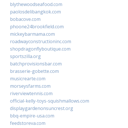
blythewoodseafood.com
paolosdelibangkok.com
bobacove.com
phoone24brookfield.com
mickeybarmama.com
roadwayconstructioninc.com
shopdragonflyboutique.com
sportszilla.org
batchprovisionsbar.com
brasserie-gobette.com
musicrearte.com
morseysfarms.com
riverviewtennis.com
official-kelly-toys-squishmallows.com
displaygardenonsuncrest.org
bbq-empire-usa.com
feedstoreva.com