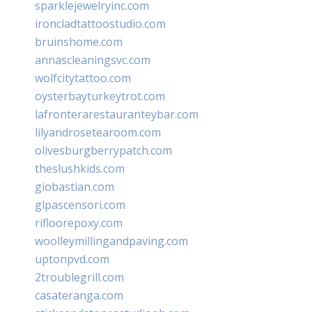
sparklejewelryinc.com
ironcladtattoostudio.com
bruinshome.com
annascleaningsvc.com
wolfcitytattoo.com
oysterbayturkeytrot.com
lafronterarestauranteybar.com
lilyandrosetearoom.com
olivesburgberrypatch.com
theslushkids.com
giobastian.com
glpascensori.com
rifloorepoxy.com
woolleymillingandpaving.com
uptonpvd.com
2troublegrill.com
casateranga.com