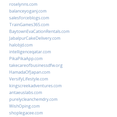
roselynns.com
balanceyoganj.com
salesforceblogs.com
TrainGames365.com
BaytownEvaCationRentals.com
JabalpurCakeDelivery.com
halobjd.com
intelligenceqatar.com
PikaPikaApp.com
takecareofbusinessdfw.org
HamadaOfJapan.com
VersifyLifestyle.com
kingscreekadventures.com
antaeuslabs.com
purelycleanchemdry.com
WishOping.com
shoplegacee.com