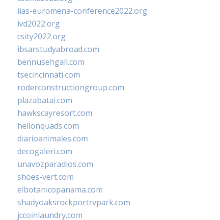
iias-euromena-conference2022.org
ivd2022.org
csity2022.org
ibsarstudyabroad.com
bennusehgall.com
tsecincinnati.com
roderconstructiongroup.com
plazabatai.com
hawkscayresort.com
hellonquads.com
diarioanimales.com
decogaleri.com
unavozparadios.com
shoes-vert.com
elbotanicopanama.com
shadyoaksrockportrvpark.com
jccoinlaundry.com