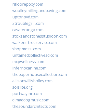
rifloorepoxy.com
woolleymillingandpaving.com
uptonpvd.com
2troublegrill.com
casateranga.com
sticksandstonesstudiooh.com
walkers-treeservice.com
shopmossi.com
untamedcollectivesd.com
mxpwellness.com
infernocanine.com
thepaperhousecollection.com
allisonwillisholley.com
solslite.org
portwayinn.com
djmaddogmusic.com
thesoundarchitects.com