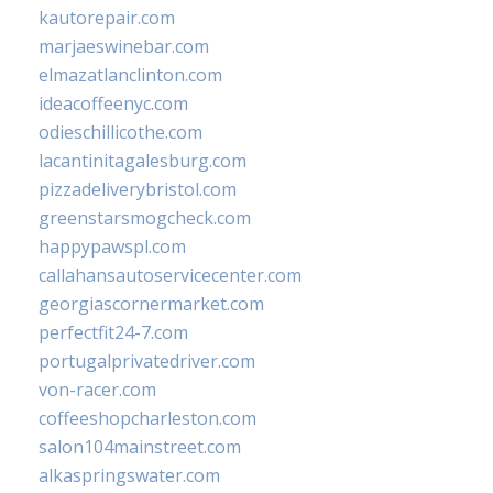
kautorepair.com
marjaeswinebar.com
elmazatlanclinton.com
ideacoffeenyc.com
odieschillicothe.com
lacantinitagalesburg.com
pizzadeliverybristol.com
greenstarsmogcheck.com
happypawspl.com
callahansautoservicecenter.com
georgiascornermarket.com
perfectfit24-7.com
portugalprivatedriver.com
von-racer.com
coffeeshopcharleston.com
salon104mainstreet.com
alkaspringswater.com