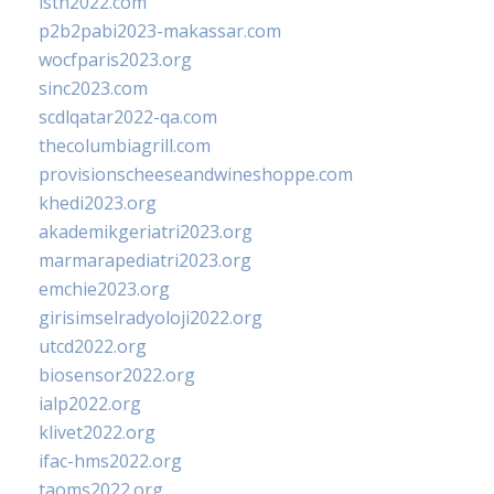
isth2022.com
p2b2pabi2023-makassar.com
wocfparis2023.org
sinc2023.com
scdlqatar2022-qa.com
thecolumbiagrill.com
provisionscheeseandwineshoppe.com
khedi2023.org
akademikgeriatri2023.org
marmarapediatri2023.org
emchie2023.org
girisimselradyoloji2022.org
utcd2022.org
biosensor2022.org
ialp2022.org
klivet2022.org
ifac-hms2022.org
taoms2022.org