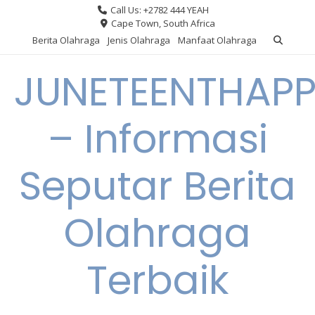
Skip
Call Us: +2782 444 YEAH
to
Cape Town, South Africa
content
Berita Olahraga
Jenis Olahraga
Manfaat Olahraga
JUNETEENTHAPP
– Informasi
Seputar Berita
Olahraga
Terbaik