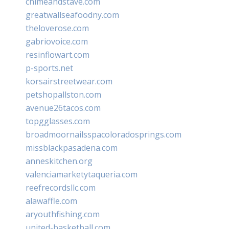
chimeandstave.com
greatwallseafoodny.com
theloverose.com
gabriovoice.com
resinflowart.com
p-sports.net
korsairstreetwear.com
petshopallston.com
avenue26tacos.com
topgglasses.com
broadmoornailsspacoloradosprings.com
missblackpasadena.com
anneskitchen.org
valenciamarketytaqueria.com
reefrecordsllc.com
alawaffle.com
aryouthfishing.com
united-basketball.com