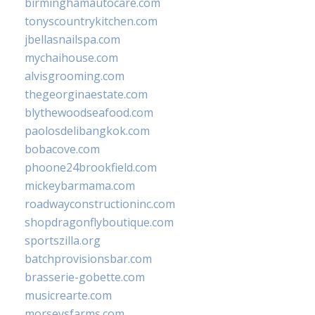
birminghamautocare.com
tonyscountrykitchen.com
jbellasnailspa.com
mychaihouse.com
alvisgrooming.com
thegeorginaestate.com
blythewoodseafood.com
paolosdelibangkok.com
bobacove.com
phoone24brookfield.com
mickeybarmama.com
roadwayconstructioninc.com
shopdragonflyboutique.com
sportszilla.org
batchprovisionsbar.com
brasserie-gobette.com
musicrearte.com
morseysfarms.com