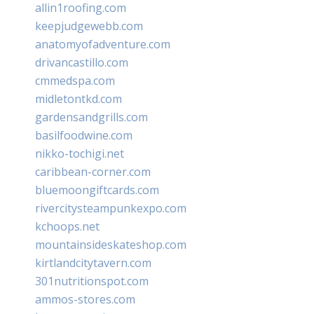
allin1roofing.com
keepjudgewebb.com
anatomyofadventure.com
drivancastillo.com
cmmedspa.com
midletontkd.com
gardensandgrills.com
basilfoodwine.com
nikko-tochigi.net
caribbean-corner.com
bluemoongiftcards.com
rivercitysteampunkexpo.com
kchoops.net
mountainsideskateshop.com
kirtlandcitytavern.com
301nutritionspot.com
ammos-stores.com