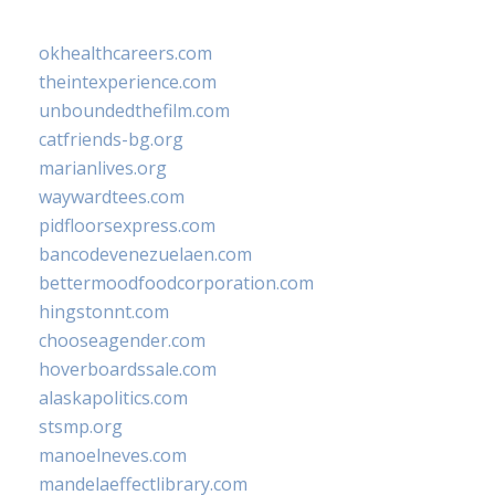
okhealthcareers.com
theintexperience.com
unboundedthefilm.com
catfriends-bg.org
marianlives.org
waywardtees.com
pidfloorsexpress.com
bancodevenezuelaen.com
bettermoodfoodcorporation.com
hingstonnt.com
chooseagender.com
hoverboardssale.com
alaskapolitics.com
stsmp.org
manoelneves.com
mandelaeffectlibrary.com