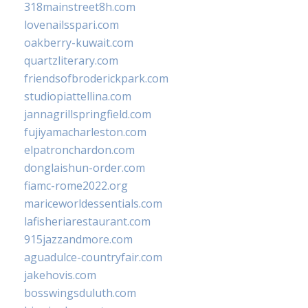
318mainstreet8h.com
lovenailsspari.com
oakberry-kuwait.com
quartzliterary.com
friendsofbroderickpark.com
studiopiattellina.com
jannagrillspringfield.com
fujiyamacharleston.com
elpatronchardon.com
donglaishun-order.com
fiamc-rome2022.org
mariceworldessentials.com
lafisheriarestaurant.com
915jazzandmore.com
aguadulce-countryfair.com
jakehovis.com
bosswingsduluth.com