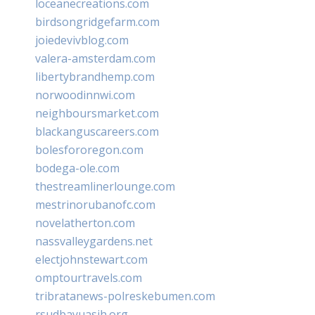
loceanecreations.com
birdsongridgefarm.com
joiedevivblog.com
valera-amsterdam.com
libertybrandhemp.com
norwoodinnwi.com
neighboursmarket.com
blackanguscareers.com
bolesfororegon.com
bodega-ole.com
thestreamlinerlounge.com
mestrinorubanofc.com
novelatherton.com
nassvalleygardens.net
electjohnstewart.com
omptourtravels.com
tribratanews-polreskebumen.com
rsudbayuasih.org