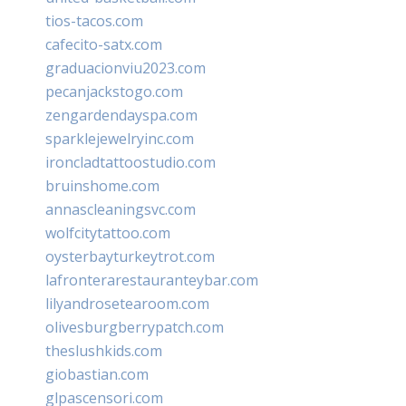
tios-tacos.com
cafecito-satx.com
graduacionviu2023.com
pecanjackstogo.com
zengardendayspa.com
sparklejewelryinc.com
ironcladtattoostudio.com
bruinshome.com
annascleaningsvc.com
wolfcitytattoo.com
oysterbayturkeytrot.com
lafronterarestauranteybar.com
lilyandrosetearoom.com
olivesburgberrypatch.com
theslushkids.com
giobastian.com
glpascensori.com