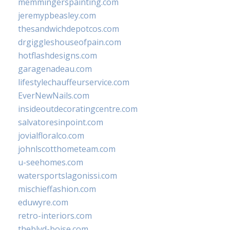
memmingerspainting.com
jeremypbeasley.com
thesandwichdepotcos.com
drgiggleshouseofpain.com
hotflashdesigns.com
garagenadeau.com
lifestylechauffeurservice.com
EverNewNails.com
insideoutdecoratingcentre.com
salvatoresinpoint.com
jovialfloralco.com
johnlscotthometeam.com
u-seehomes.com
watersportslagonissi.com
mischieffashion.com
eduwyre.com
retro-interiors.com
theblvd-boise.com