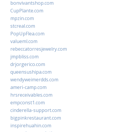
bonvivantshop.com
CupPlante.com
mpzin.com
stcreal.com
PopUpFlea.com
valueml.com
rebeccatorresjewelry.com
jmpbliss.com
drjorgerico.com
queensushipa.com
wendyweimerdds.com
ameri-camp.com
hrsreceivables.com
empconst1.com
cinderella-support.com
bigpinkrestaurant.com
inspirehuahin.com