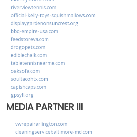
riverviewtennis.com
official-kelly-toys-squishmallows.com
displaygardenonsuncrest.org
bbq-empire-usa.com
feedstoreva.com
drogopets.com
ediblechalk.com
tabletennisnearme.com
oaksofa.com
soultacohtx.com
capishcaps.com
gpsyfl.org
MEDIA PARTNER III
vwrepairarlington.com
cleaningservicebaltimore-md.com