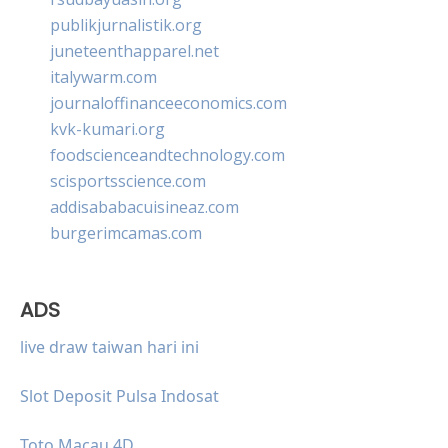
publikjurnalistik.org
juneteenthapparel.net
italywarm.com
journaloffinanceeconomics.com
kvk-kumari.org
foodscienceandtechnology.com
scisportsscience.com
addisababacuisineaz.com
burgerimcamas.com
ADS
live draw taiwan hari ini
Slot Deposit Pulsa Indosat
Toto Macau 4D