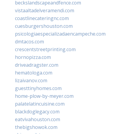
beckslandscapeandfence.com
vistaaltadelveramendi.com
coastlinecateringnc.com
cuesburgershouston.com
psicologiaespecializadaencampeche.com
dmtacos.com
crescentstreetprinting.com
hornopizza.com
driveadragster.com
hematologa.com
lizaivanov.com
guesttinyhomes.com
home-plow-by-meyer.com
palatelatincuisine.com
blackdoglegacy.com
eatvivahouston.com
thebigshowok.com