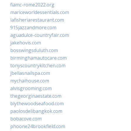
fiamc-rome2022.org
mariceworldessentials.com
lafisheriarestaurant.com
915jazzandmore.com
aguadulce-countryfair.com
jakehovis.com
bosswingsduluth.com
birminghamautocare.com
tonyscountrykitchen.com
jbellasnailspa.com
mychaihouse.com
alvisgrooming.com
thegeorginaestate.com
blythewoodseafood.com
paolosdelibangkok.com
bobacove.com
phoone24brookfield.com