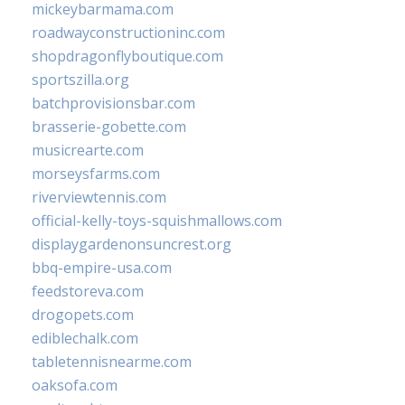
mickeybarmama.com
roadwayconstructioninc.com
shopdragonflyboutique.com
sportszilla.org
batchprovisionsbar.com
brasserie-gobette.com
musicrearte.com
morseysfarms.com
riverviewtennis.com
official-kelly-toys-squishmallows.com
displaygardenonsuncrest.org
bbq-empire-usa.com
feedstoreva.com
drogopets.com
ediblechalk.com
tabletennisnearme.com
oaksofa.com