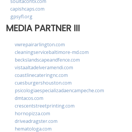
soultacohtx.com
capishcaps.com
gpsyfl.org
MEDIA PARTNER III
vwrepairarlington.com
cleaningservicebaltimore-md.com
beckslandscapeandfence.com
vistaaltadelveramendi.com
coastlinecateringnc.com
cuesburgershouston.com
psicologiaespecializadaencampeche.com
dmtacos.com
crescentstreetprinting.com
hornopizza.com
driveadragster.com
hematologa.com