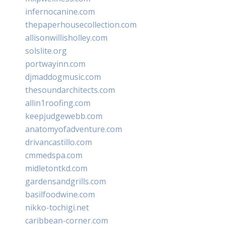
infernocanine.com
thepaperhousecollection.com
allisonwillisholley.com
solslite.org
portwayinn.com
djmaddogmusic.com
thesoundarchitects.com
allin1roofing.com
keepjudgewebb.com
anatomyofadventure.com
drivancastillo.com
cmmedspa.com
midletontkd.com
gardensandgrills.com
basilfoodwine.com
nikko-tochigi.net
caribbean-corner.com