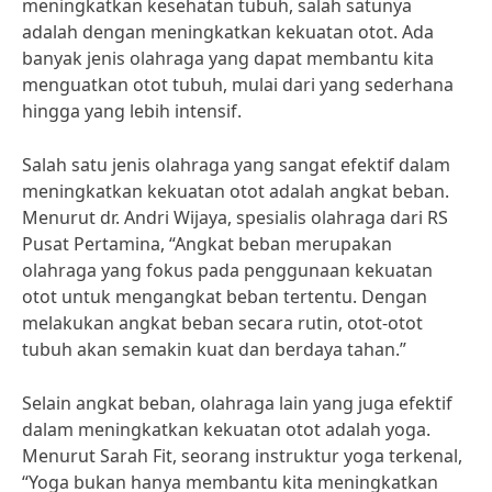
meningkatkan kesehatan tubuh, salah satunya
adalah dengan meningkatkan kekuatan otot. Ada
banyak jenis olahraga yang dapat membantu kita
menguatkan otot tubuh, mulai dari yang sederhana
hingga yang lebih intensif.
Salah satu jenis olahraga yang sangat efektif dalam
meningkatkan kekuatan otot adalah angkat beban.
Menurut dr. Andri Wijaya, spesialis olahraga dari RS
Pusat Pertamina, “Angkat beban merupakan
olahraga yang fokus pada penggunaan kekuatan
otot untuk mengangkat beban tertentu. Dengan
melakukan angkat beban secara rutin, otot-otot
tubuh akan semakin kuat dan berdaya tahan.”
Selain angkat beban, olahraga lain yang juga efektif
dalam meningkatkan kekuatan otot adalah yoga.
Menurut Sarah Fit, seorang instruktur yoga terkenal,
“Yoga bukan hanya membantu kita meningkatkan