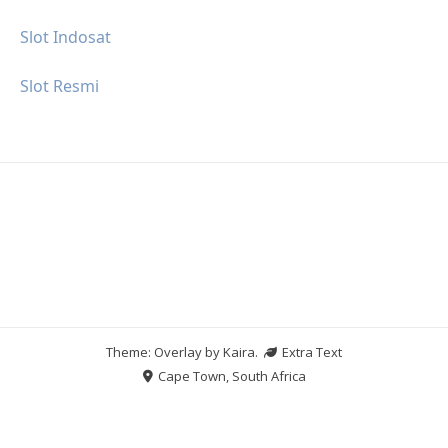
Slot Indosat
Slot Resmi
Theme: Overlay by
Kaira
.
Extra Text
Cape Town, South Africa