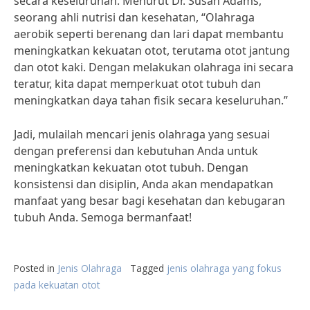
secara keseluruhan. Menurut Dr. Susan Adams,
seorang ahli nutrisi dan kesehatan, “Olahraga
aerobik seperti berenang dan lari dapat membantu
meningkatkan kekuatan otot, terutama otot jantung
dan otot kaki. Dengan melakukan olahraga ini secara
teratur, kita dapat memperkuat otot tubuh dan
meningkatkan daya tahan fisik secara keseluruhan.”
Jadi, mulailah mencari jenis olahraga yang sesuai
dengan preferensi dan kebutuhan Anda untuk
meningkatkan kekuatan otot tubuh. Dengan
konsistensi dan disiplin, Anda akan mendapatkan
manfaat yang besar bagi kesehatan dan kebugaran
tubuh Anda. Semoga bermanfaat!
Posted in
Jenis Olahraga
Tagged
jenis olahraga yang fokus
pada kekuatan otot