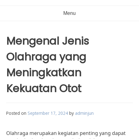
Menu
Mengenal Jenis
Olahraga yang
Meningkatkan
Kekuatan Otot
Posted on
September 17, 2024
by
adminjun
Olahraga merupakan kegiatan penting yang dapat