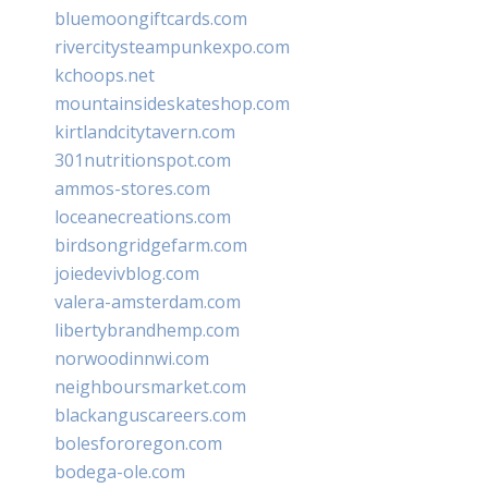
bluemoongiftcards.com
rivercitysteampunkexpo.com
kchoops.net
mountainsideskateshop.com
kirtlandcitytavern.com
301nutritionspot.com
ammos-stores.com
loceanecreations.com
birdsongridgefarm.com
joiedevivblog.com
valera-amsterdam.com
libertybrandhemp.com
norwoodinnwi.com
neighboursmarket.com
blackanguscareers.com
bolesfororegon.com
bodega-ole.com