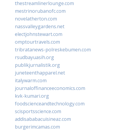
thestreamlinerlounge.com
mestrinorubanofc.com
novelatherton.com
nassvalleygardens.net
electjohnstewart.com
omptourtravels.com
tribratanews-polreskebumen.com
rsudbayuasih.org
publikjurnalistik.org
juneteenthapparel.net
italywarm.com
journaloffinanceeconomics.com
kvk-kumari.org
foodscienceandtechnology.com
scisportsscience.com
addisababacuisineaz.com
burgerimcamas.com