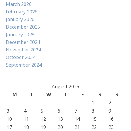
March 2026
February 2026
January 2026
December 2025
January 2025
December 2024
November 2024
October 2024
September 2024
August 2026
M
T
W
T
F
S
S
1
2
3
4
5
6
7
8
9
10
11
12
13
14
15
16
17
18
19
20
21
22
23