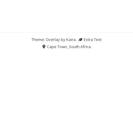
Theme: Overlay by
Kaira
.
Extra Text
Cape Town, South Africa