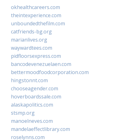
okhealthcareers.com
theintexperience.com
unboundedthefilm.com
catfriends-bg.org
marianlives.org
waywardtees.com
pidfloorsexpress.com
bancodevenezuelaen.com
bettermoodfoodcorporation.com
hingstonnt.com
chooseagender.com
hoverboardssale.com
alaskapolitics.com
stsmp.org
manoelneves.com
mandelaeffectlibrary.com
roselynns.com