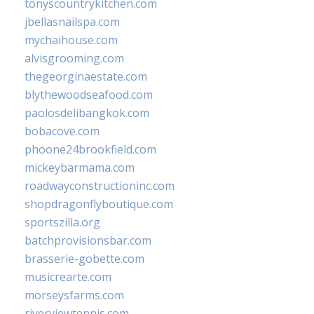
tonyscountrykitchen.com
jbellasnailspa.com
mychaihouse.com
alvisgrooming.com
thegeorginaestate.com
blythewoodseafood.com
paolosdelibangkok.com
bobacove.com
phoone24brookfield.com
mickeybarmama.com
roadwayconstructioninc.com
shopdragonflyboutique.com
sportszilla.org
batchprovisionsbar.com
brasserie-gobette.com
musicrearte.com
morseysfarms.com
riverviewtennis.com