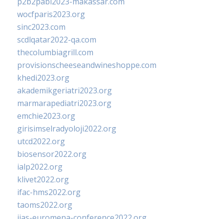
p2b2pabi2023-makassar.com
wocfparis2023.org
sinc2023.com
scdlqatar2022-qa.com
thecolumbiagrill.com
provisionscheeseandwineshoppe.com
khedi2023.org
akademikgeriatri2023.org
marmarapediatri2023.org
emchie2023.org
girisimselradyoloji2022.org
utcd2022.org
biosensor2022.org
ialp2022.org
klivet2022.org
ifac-hms2022.org
taoms2022.org
iias-euromena-conference2022.org