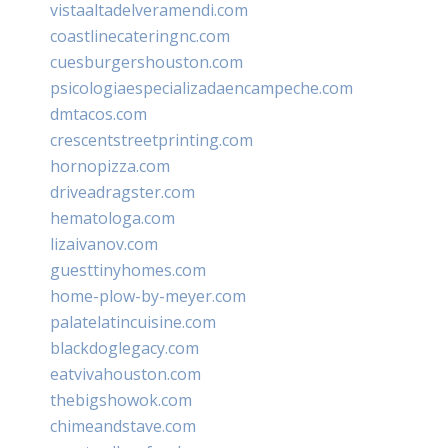
vistaaltadelveramendi.com
coastlinecateringnc.com
cuesburgershouston.com
psicologiaespecializadaencampeche.com
dmtacos.com
crescentstreetprinting.com
hornopizza.com
driveadragster.com
hematologa.com
lizaivanov.com
guesttinyhomes.com
home-plow-by-meyer.com
palatelatincuisine.com
blackdoglegacy.com
eatvivahouston.com
thebigshowok.com
chimeandstave.com