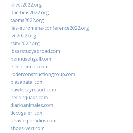
klivet2022.org
ifac-hms2022.org
taoms2022.org
iias-euromena-conference2022.org
ivd2022.org
csity2022.org
ibsarstudyabroad.com
bennusehgall.com
tsecincinnati.com
roderconstructiongroup.com
plazabatai.com
hawkscayresort.com
hellonquads.com
diarioanimales.com
decogaleri.com
unavozparadios.com
shoes-vert.com