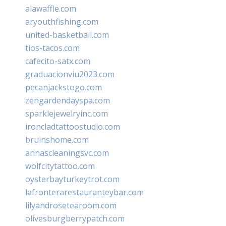
alawaffle.com
aryouthfishing.com
united-basketball.com
tios-tacos.com
cafecito-satx.com
graduacionviu2023.com
pecanjackstogo.com
zengardendayspa.com
sparklejewelryinc.com
ironcladtattoostudio.com
bruinshome.com
annascleaningsvc.com
wolfcitytattoo.com
oysterbayturkeytrot.com
lafronterarestauranteybar.com
lilyandrosetearoom.com
olivesburgberrypatch.com