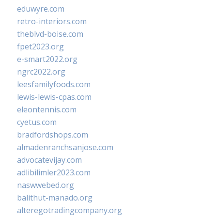
eduwyre.com
retro-interiors.com
theblvd-boise.com
fpet2023.org
e-smart2022.org
ngrc2022.org
leesfamilyfoods.com
lewis-lewis-cpas.com
eleontennis.com
cyetus.com
bradfordshops.com
almadenranchsanjose.com
advocatevijay.com
adlibilimler2023.com
naswwebed.org
balithut-manado.org
alteregotradingcompany.org