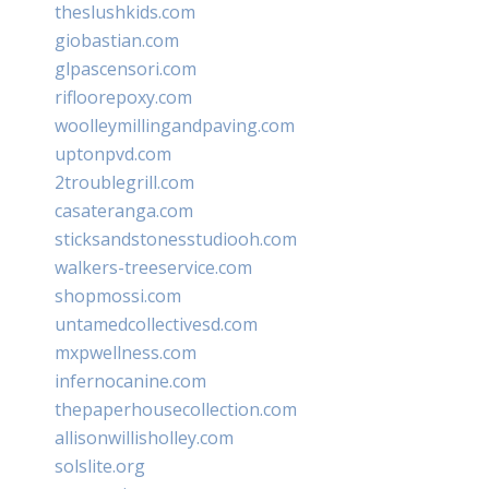
theslushkids.com
giobastian.com
glpascensori.com
rifloorepoxy.com
woolleymillingandpaving.com
uptonpvd.com
2troublegrill.com
casateranga.com
sticksandstonesstudiooh.com
walkers-treeservice.com
shopmossi.com
untamedcollectivesd.com
mxpwellness.com
infernocanine.com
thepaperhousecollection.com
allisonwillisholley.com
solslite.org