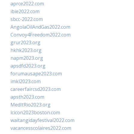
aprce2022.com
ibie2022.com
sbcc-2022.com
AngolaOilAndGas2022.com
Convoy4Freedom2022.com
grur2023.org
hkhk2023.org
napm2023.org
apsdfd2023.org
forumausape2023.com
imkl2023.com
careerfaircsd2023.com
apsth2023.com
MedItRio2023.org
lcicon2023boston.com
waitangidayfestival2022.com
vacancesscolaires2022.com