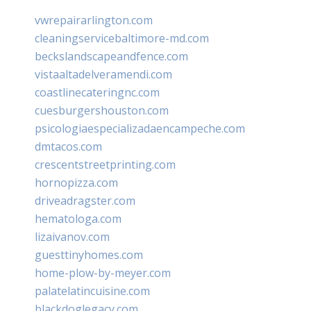
vwrepairarlington.com
cleaningservicebaltimore-md.com
beckslandscapeandfence.com
vistaaltadelveramendi.com
coastlinecateringnc.com
cuesburgershouston.com
psicologiaespecializadaencampeche.com
dmtacos.com
crescentstreetprinting.com
hornopizza.com
driveadragster.com
hematologa.com
lizaivanov.com
guesttinyhomes.com
home-plow-by-meyer.com
palatelatincuisine.com
blackdoglegacy.com