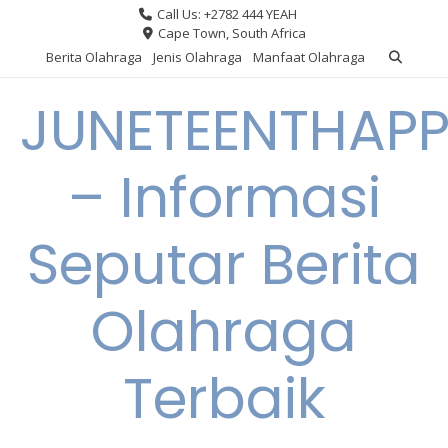
Skip
Call Us: +2782 444 YEAH
to
Cape Town, South Africa
content
Berita Olahraga
Jenis Olahraga
Manfaat Olahraga
JUNETEENTHAPP
– Informasi
Seputar Berita
Olahraga
Terbaik