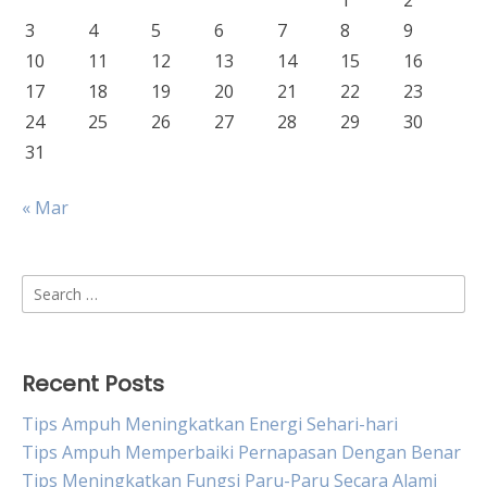
1
2
3
4
5
6
7
8
9
10
11
12
13
14
15
16
17
18
19
20
21
22
23
24
25
26
27
28
29
30
31
« Mar
Search
for:
Recent Posts
Tips Ampuh Meningkatkan Energi Sehari-hari
Tips Ampuh Memperbaiki Pernapasan Dengan Benar
Tips Meningkatkan Fungsi Paru-Paru Secara Alami