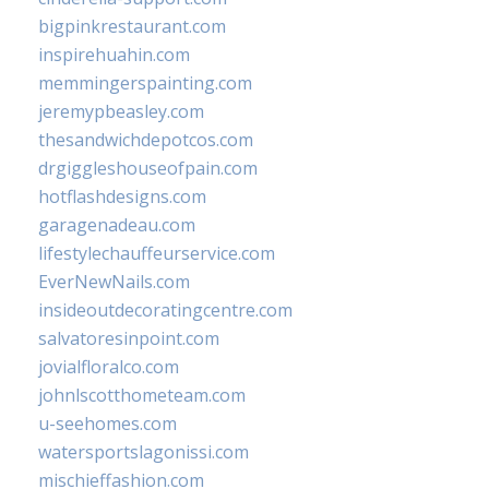
bigpinkrestaurant.com
inspirehuahin.com
memmingerspainting.com
jeremypbeasley.com
thesandwichdepotcos.com
drgiggleshouseofpain.com
hotflashdesigns.com
garagenadeau.com
lifestylechauffeurservice.com
EverNewNails.com
insideoutdecoratingcentre.com
salvatoresinpoint.com
jovialfloralco.com
johnlscotthometeam.com
u-seehomes.com
watersportslagonissi.com
mischieffashion.com