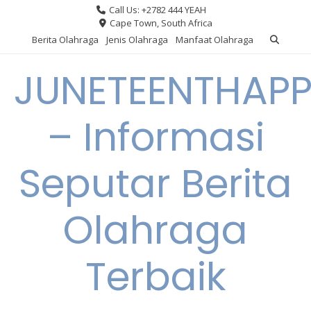
Skip
Call Us: +2782 444 YEAH
to
Cape Town, South Africa
content
Berita Olahraga
Jenis Olahraga
Manfaat Olahraga
JUNETEENTHAPP
– Informasi
Seputar Berita
Olahraga
Terbaik