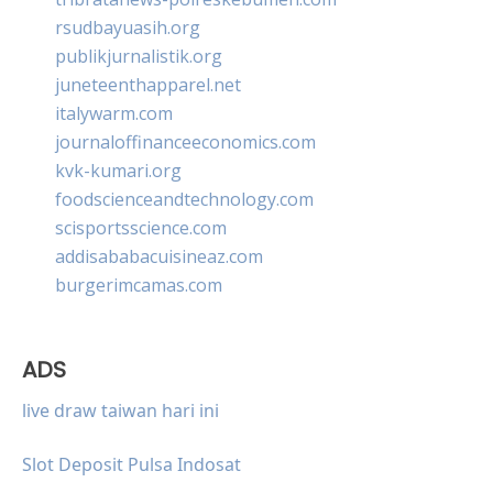
rsudbayuasih.org
publikjurnalistik.org
juneteenthapparel.net
italywarm.com
journaloffinanceeconomics.com
kvk-kumari.org
foodscienceandtechnology.com
scisportsscience.com
addisababacuisineaz.com
burgerimcamas.com
ADS
live draw taiwan hari ini
Slot Deposit Pulsa Indosat