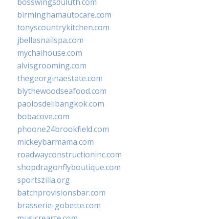
bosswingsduluth.com
birminghamautocare.com
tonyscountrykitchen.com
jbellasnailspa.com
mychaihouse.com
alvisgrooming.com
thegeorginaestate.com
blythewoodseafood.com
paolosdelibangkok.com
bobacove.com
phoone24brookfield.com
mickeybarmama.com
roadwayconstructioninc.com
shopdragonflyboutique.com
sportszilla.org
batchprovisionsbar.com
brasserie-gobette.com
musicrearte.com