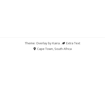
Theme: Overlay by
Kaira
.
Extra Text
Cape Town, South Africa