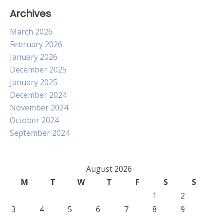
Archives
March 2026
February 2026
January 2026
December 2025
January 2025
December 2024
November 2024
October 2024
September 2024
August 2026
M
T
W
T
F
S
S
1
2
3
4
5
6
7
8
9