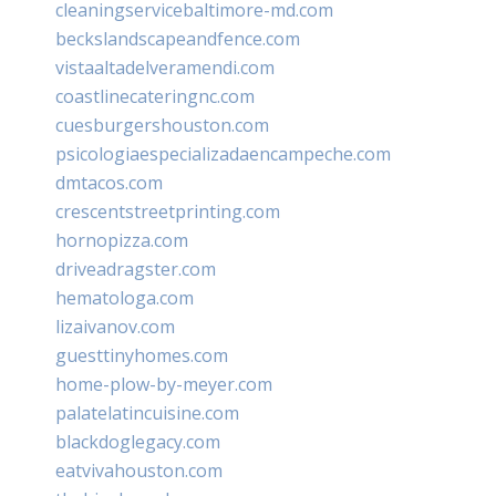
cleaningservicebaltimore-md.com
beckslandscapeandfence.com
vistaaltadelveramendi.com
coastlinecateringnc.com
cuesburgershouston.com
psicologiaespecializadaencampeche.com
dmtacos.com
crescentstreetprinting.com
hornopizza.com
driveadragster.com
hematologa.com
lizaivanov.com
guesttinyhomes.com
home-plow-by-meyer.com
palatelatincuisine.com
blackdoglegacy.com
eatvivahouston.com