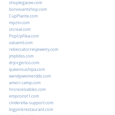
shoplegacee.com
bonvivantshop.com
CupPlante.com
mpzin.com
stcreal.com
PopUpFlea.com
valueml.com
rebeccatorresjewelry.com
jmpbliss.com
drjorgerico.com
queensushipa.com
wendyweimerdds.com
ameri-camp.com
hrsreceivables.com
empconst1.com
cinderella-support.com
bigpinkrestaurant.com