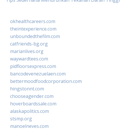
Tips Sederhana Menurunkan Tekanan Darah Tinggi
okhealthcareers.com
theintexperience.com
unboundedthefilm.com
catfriends-bg.org
marianlives.org
waywardtees.com
pidfloorsexpress.com
bancodevenezuelaen.com
bettermoodfoodcorporation.com
hingstonnt.com
chooseagender.com
hoverboardssale.com
alaskapolitics.com
stsmp.org
manoelneves.com