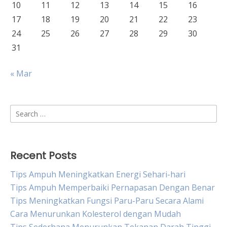
10
11
12
13
14
15
16
17
18
19
20
21
22
23
24
25
26
27
28
29
30
31
« Mar
Search
for:
Recent Posts
Tips Ampuh Meningkatkan Energi Sehari-hari
Tips Ampuh Memperbaiki Pernapasan Dengan Benar
Tips Meningkatkan Fungsi Paru-Paru Secara Alami
Cara Menurunkan Kolesterol dengan Mudah