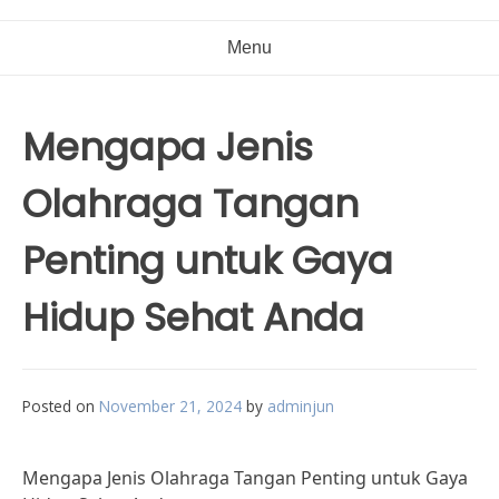
Menu
Mengapa Jenis
Olahraga Tangan
Penting untuk Gaya
Hidup Sehat Anda
Posted on
November 21, 2024
by
adminjun
Mengapa Jenis Olahraga Tangan Penting untuk Gaya