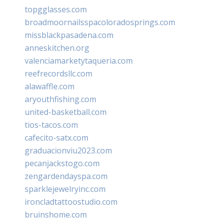
topgglasses.com
broadmoornailsspacoloradosprings.com
missblackpasadena.com
anneskitchen.org
valenciamarketytaqueria.com
reefrecordsllc.com
alawaffle.com
aryouthfishing.com
united-basketball.com
tios-tacos.com
cafecito-satx.com
graduacionviu2023.com
pecanjackstogo.com
zengardendayspa.com
sparklejewelryinc.com
ironcladtattoostudio.com
bruinshome.com