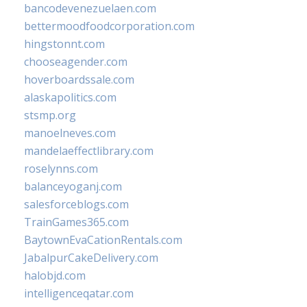
bancodevenezuelaen.com
bettermoodfoodcorporation.com
hingstonnt.com
chooseagender.com
hoverboardssale.com
alaskapolitics.com
stsmp.org
manoelneves.com
mandelaeffectlibrary.com
roselynns.com
balanceyoganj.com
salesforceblogs.com
TrainGames365.com
BaytownEvaCationRentals.com
JabalpurCakeDelivery.com
halobjd.com
intelligenceqatar.com