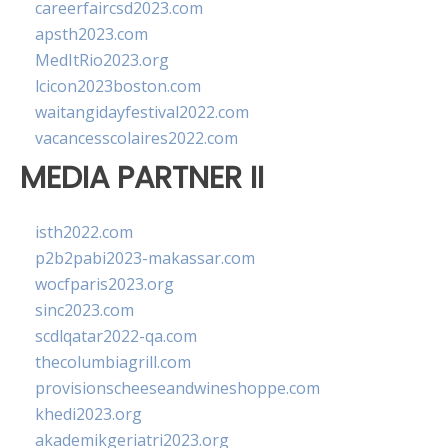
careerfaircsd2023.com
apsth2023.com
MedItRio2023.org
lcicon2023boston.com
waitangidayfestival2022.com
vacancesscolaires2022.com
MEDIA PARTNER II
isth2022.com
p2b2pabi2023-makassar.com
wocfparis2023.org
sinc2023.com
scdlqatar2022-qa.com
thecolumbiagrill.com
provisionscheeseandwineshoppe.com
khedi2023.org
akademikgeriatri2023.org