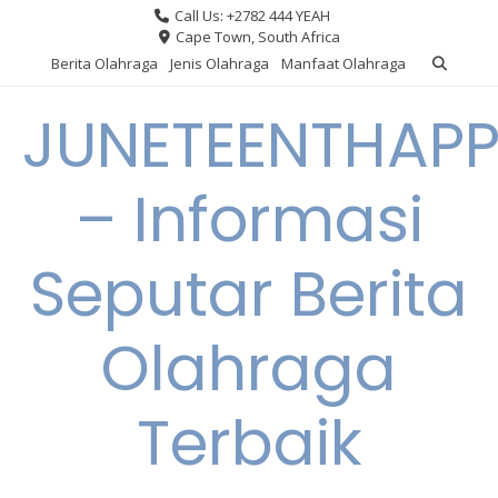
Skip
Call Us: +2782 444 YEAH
to
Cape Town, South Africa
content
Berita Olahraga
Jenis Olahraga
Manfaat Olahraga
JUNETEENTHAPP
– Informasi
Seputar Berita
Olahraga
Terbaik