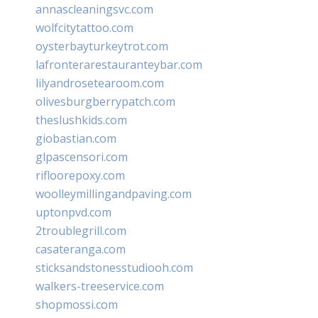
annascleaningsvc.com
wolfcitytattoo.com
oysterbayturkeytrot.com
lafronterarestauranteybar.com
lilyandrosetearoom.com
olivesburgberrypatch.com
theslushkids.com
giobastian.com
glpascensori.com
rifloorepoxy.com
woolleymillingandpaving.com
uptonpvd.com
2troublegrill.com
casateranga.com
sticksandstonesstudiooh.com
walkers-treeservice.com
shopmossi.com