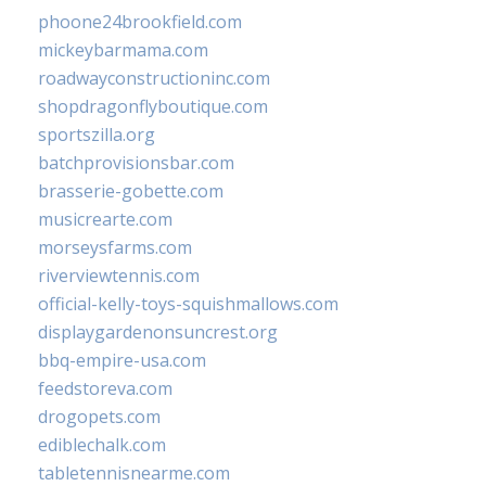
phoone24brookfield.com
mickeybarmama.com
roadwayconstructioninc.com
shopdragonflyboutique.com
sportszilla.org
batchprovisionsbar.com
brasserie-gobette.com
musicrearte.com
morseysfarms.com
riverviewtennis.com
official-kelly-toys-squishmallows.com
displaygardenonsuncrest.org
bbq-empire-usa.com
feedstoreva.com
drogopets.com
ediblechalk.com
tabletennisnearme.com