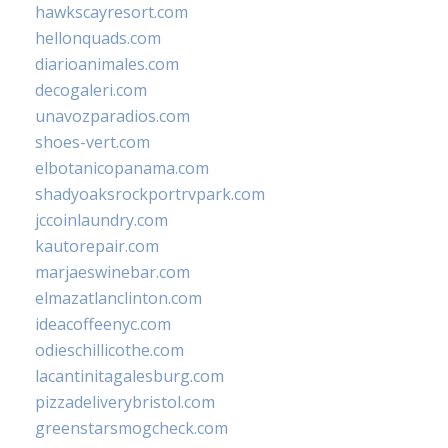
hawkscayresort.com
hellonquads.com
diarioanimales.com
decogaleri.com
unavozparadios.com
shoes-vert.com
elbotanicopanama.com
shadyoaksrockportrvpark.com
jccoinlaundry.com
kautorepair.com
marjaeswinebar.com
elmazatlanclinton.com
ideacoffeenyc.com
odieschillicothe.com
lacantinitagalesburg.com
pizzadeliverybristol.com
greenstarsmogcheck.com