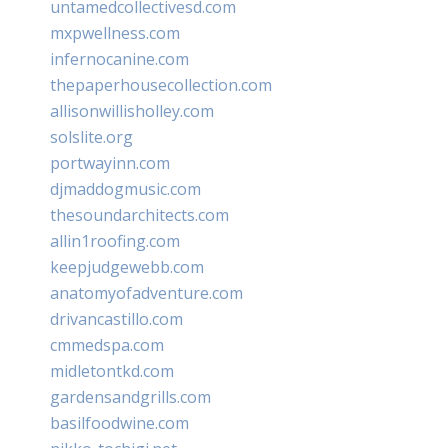
untamedcollectivesd.com
mxpwellness.com
infernocanine.com
thepaperhousecollection.com
allisonwillisholley.com
solslite.org
portwayinn.com
djmaddogmusic.com
thesoundarchitects.com
allin1roofing.com
keepjudgewebb.com
anatomyofadventure.com
drivancastillo.com
cmmedspa.com
midletontkd.com
gardensandgrills.com
basilfoodwine.com