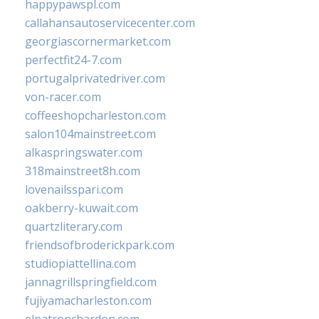
happypawspl.com
callahansautoservicecenter.com
georgiascornermarket.com
perfectfit24-7.com
portugalprivatedriver.com
von-racer.com
coffeeshopcharleston.com
salon104mainstreet.com
alkaspringswater.com
318mainstreet8h.com
lovenailsspari.com
oakberry-kuwait.com
quartzliterary.com
friendsofbroderickpark.com
studiopiattellina.com
jannagrillspringfield.com
fujiyamacharleston.com