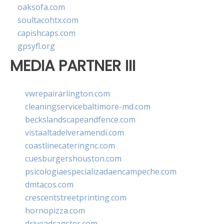
oaksofa.com
soultacohtx.com
capishcaps.com
gpsyfl.org
MEDIA PARTNER III
vwrepairarlington.com
cleaningservicebaltimore-md.com
beckslandscapeandfence.com
vistaaltadelveramendi.com
coastlinecateringnc.com
cuesburgershouston.com
psicologiaespecializadaencampeche.com
dmtacos.com
crescentstreetprinting.com
hornopizza.com
driveadragster.com