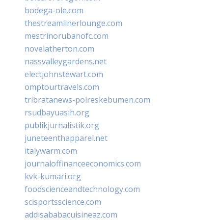
bodega-ole.com
thestreamlinerlounge.com
mestrinorubanofc.com
novelatherton.com
nassvalleygardens.net
electjohnstewart.com
omptourtravels.com
tribratanews-polreskebumen.com
rsudbayuasih.org
publikjurnalistik.org
juneteenthapparel.net
italywarm.com
journaloffinanceeconomics.com
kvk-kumari.org
foodscienceandtechnology.com
scisportsscience.com
addisababacuisineaz.com