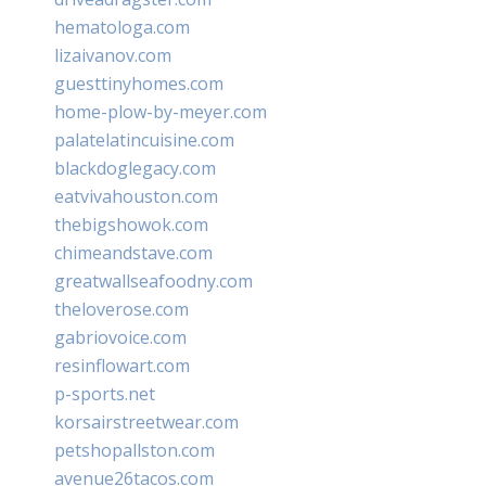
hematologa.com
lizaivanov.com
guesttinyhomes.com
home-plow-by-meyer.com
palatelatincuisine.com
blackdoglegacy.com
eatvivahouston.com
thebigshowok.com
chimeandstave.com
greatwallseafoodny.com
theloverose.com
gabriovoice.com
resinflowart.com
p-sports.net
korsairstreetwear.com
petshopallston.com
avenue26tacos.com