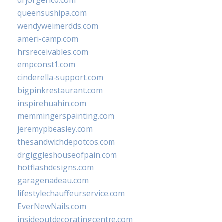
drjorgerico.com
queensushipa.com
wendyweimerdds.com
ameri-camp.com
hrsreceivables.com
empconst1.com
cinderella-support.com
bigpinkrestaurant.com
inspirehuahin.com
memmingerspainting.com
jeremypbeasley.com
thesandwichdepotcos.com
drgiggleshouseofpain.com
hotflashdesigns.com
garagenadeau.com
lifestylechauffeurservice.com
EverNewNails.com
insideoutdecoratingcentre.com