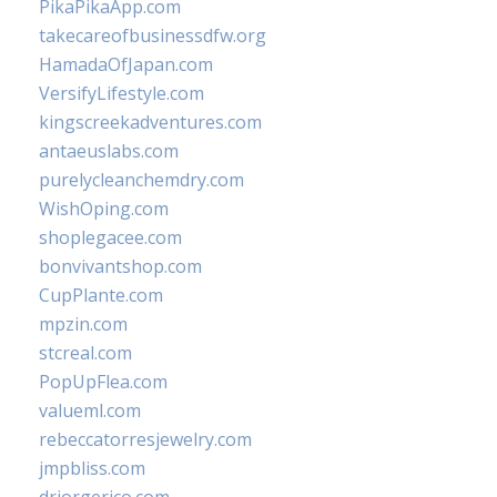
PikaPikaApp.com
takecareofbusinessdfw.org
HamadaOfJapan.com
VersifyLifestyle.com
kingscreekadventures.com
antaeuslabs.com
purelycleanchemdry.com
WishOping.com
shoplegacee.com
bonvivantshop.com
CupPlante.com
mpzin.com
stcreal.com
PopUpFlea.com
valueml.com
rebeccatorresjewelry.com
jmpbliss.com