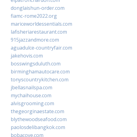
elpatronchardon.com
donglaishun-order.com
fiamc-rome2022.org
mariceworldessentials.com
lafisheriarestaurant.com
915jazzandmore.com
aguadulce-countryfair.com
jakehovis.com
bosswingsduluth.com
birminghamautocare.com
tonyscountrykitchen.com
jbellasnailspa.com
mychaihouse.com
alvisgrooming.com
thegeorginaestate.com
blythewoodseafood.com
paolosdelibangkok.com
bobacove.com