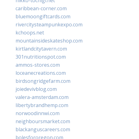
nikko-tochigi.net
caribbean-corner.com
bluemoongiftcards.com
rivercitysteampunkexpo.com
kchoops.net
mountainsideskateshop.com
kirtlandcitytavern.com
301nutritionspot.com
ammos-stores.com
loceanecreations.com
birdsongridgefarm.com
joiedevivblog.com
valera-amsterdam.com
libertybrandhemp.com
norwoodinnwi.com
neighboursmarket.com
blackanguscareers.com
bolesfororegon.com