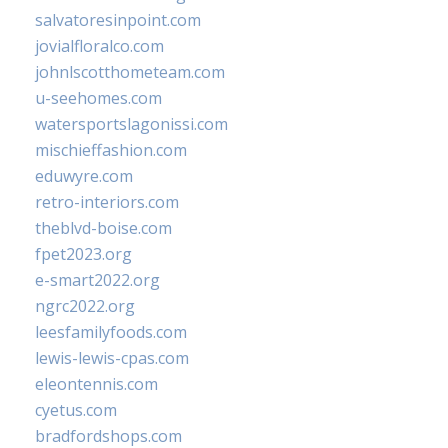
salvatoresinpoint.com
jovialfloralco.com
johnlscotthometeam.com
u-seehomes.com
watersportslagonissi.com
mischieffashion.com
eduwyre.com
retro-interiors.com
theblvd-boise.com
fpet2023.org
e-smart2022.org
ngrc2022.org
leesfamilyfoods.com
lewis-lewis-cpas.com
eleontennis.com
cyetus.com
bradfordshops.com