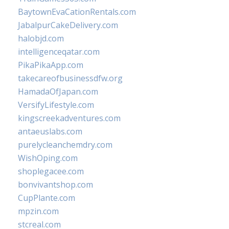
BaytownEvaCationRentals.com
JabalpurCakeDelivery.com
halobjd.com
intelligenceqatar.com
PikaPikaApp.com
takecareofbusinessdfw.org
HamadaOfJapan.com
VersifyLifestyle.com
kingscreekadventures.com
antaeuslabs.com
purelycleanchemdry.com
WishOping.com
shoplegacee.com
bonvivantshop.com
CupPlante.com
mpzin.com
stcreal.com