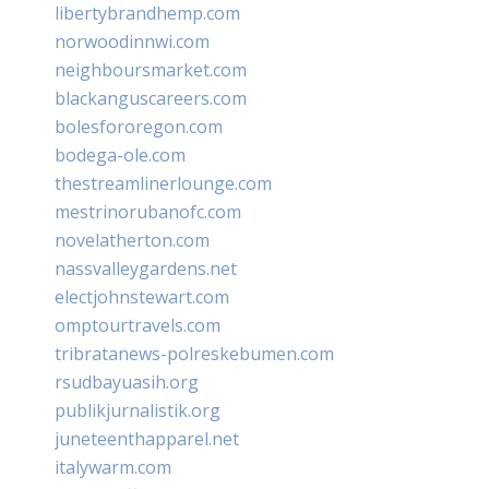
libertybrandhemp.com
norwoodinnwi.com
neighboursmarket.com
blackanguscareers.com
bolesfororegon.com
bodega-ole.com
thestreamlinerlounge.com
mestrinorubanofc.com
novelatherton.com
nassvalleygardens.net
electjohnstewart.com
omptourtravels.com
tribratanews-polreskebumen.com
rsudbayuasih.org
publikjurnalistik.org
juneteenthapparel.net
italywarm.com