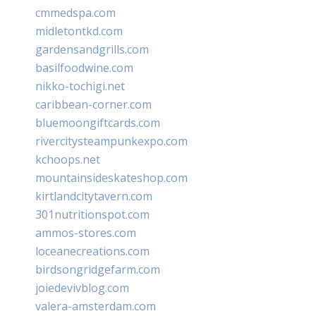
cmmedspa.com
midletontkd.com
gardensandgrills.com
basilfoodwine.com
nikko-tochigi.net
caribbean-corner.com
bluemoongiftcards.com
rivercitysteampunkexpo.com
kchoops.net
mountainsideskateshop.com
kirtlandcitytavern.com
301nutritionspot.com
ammos-stores.com
loceanecreations.com
birdsongridgefarm.com
joiedevivblog.com
valera-amsterdam.com