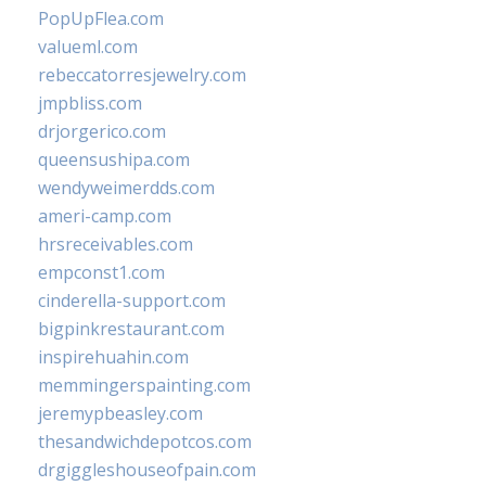
PopUpFlea.com
valueml.com
rebeccatorresjewelry.com
jmpbliss.com
drjorgerico.com
queensushipa.com
wendyweimerdds.com
ameri-camp.com
hrsreceivables.com
empconst1.com
cinderella-support.com
bigpinkrestaurant.com
inspirehuahin.com
memmingerspainting.com
jeremypbeasley.com
thesandwichdepotcos.com
drgiggleshouseofpain.com