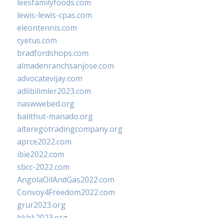
leesfamilyfoods.com
lewis-lewis-cpas.com
eleontennis.com
cyetus.com
bradfordshops.com
almadenranchsanjose.com
advocatevijay.com
adlibilimler2023.com
naswwebed.org
balithut-manado.org
alteregotradingcompany.org
aprce2022.com
ibie2022.com
sbcc-2022.com
AngolaOilAndGas2022.com
Convoy4Freedom2022.com
grur2023.org
hkhk2023.org