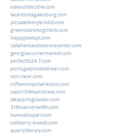
odieschillicothe.com
lacantinitagalesburg.com
pizzadeliverybristol.com
greenstarsmogcheck.com
happypawspl.com
callahansautoservicecenter.com
georgiascornermarket.com
perfectfit24-7.com
portugalprivatedriver.com
von-racer.com
coffeeshopcharleston.com
salon104mainstreet.com
alkaspringswater.com
318mainstreet8h.com
lovenailsspari.com
oakberry-kuwait.com
quartzliterary.com