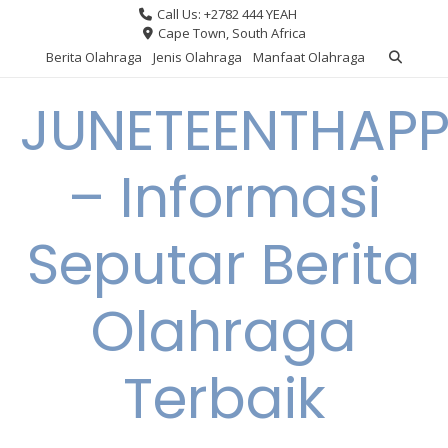
Skip
Call Us: +2782 444 YEAH
to
Cape Town, South Africa
content
Berita Olahraga
Jenis Olahraga
Manfaat Olahraga
JUNETEENTHAPP
– Informasi
Seputar Berita
Olahraga
Terbaik