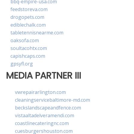
bbq-empire-usa.com
feedstoreva.com
drogopets.com
ediblechalk.com
tabletennisnearme.com
oaksofa.com
soultacohtx.com
capishcaps.com
gpsyfl.org
MEDIA PARTNER III
vwrepairarlington.com
cleaningservicebaltimore-md.com
beckslandscapeandfence.com
vistaaltadelveramendi.com
coastlinecateringnc.com
cuesburgershouston.com