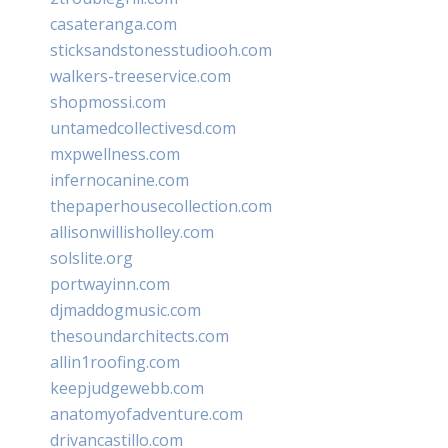
casateranga.com
sticksandstonesstudiooh.com
walkers-treeservice.com
shopmossi.com
untamedcollectivesd.com
mxpwellness.com
infernocanine.com
thepaperhousecollection.com
allisonwillisholley.com
solslite.org
portwayinn.com
djmaddogmusic.com
thesoundarchitects.com
allin1roofing.com
keepjudgewebb.com
anatomyofadventure.com
drivancastillo.com