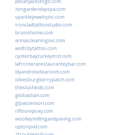
pecanjackstogo.com
zengardendayspa.com
sparklejewelryinc.com
ironcladtattoostudio.com
bruinshome.com
annascleaningsvc.com
wolfcitytattoo.com
oysterbayturkeytrot.com
lafronterarestauranteybar.com
lilyandrosetearoom.com
olivesburgberrypatch.com
theslushkids.com
giobastian.com
glpascensori.com
rifloorepoxy.com
woolleymillingandpaving.com
uptonpvd.com
2troublegrill.com