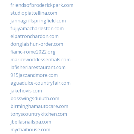
friendsofbroderickpark.com
studiopiattellina.com
jannagrillspringfield.com
fujiyamacharleston.com
elpatronchardon.com
donglaishun-order.com
fiamc-rome2022.org
mariceworldessentials.com
lafisheriarestaurant.com
915jazzandmore.com
aguadulce-countryfair.com
jakehovis.com
bosswingsduluth.com
birminghamautocare.com
tonyscountrykitchen.com
jbellasnailspa.com
mychaihouse.com