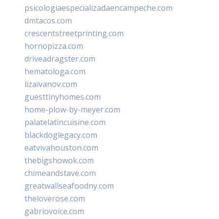
psicologiaespecializadaencampeche.com
dmtacos.com
crescentstreetprinting.com
hornopizza.com
driveadragster.com
hematologa.com
lizaivanov.com
guesttinyhomes.com
home-plow-by-meyer.com
palatelatincuisine.com
blackdoglegacy.com
eatvivahouston.com
thebigshowok.com
chimeandstave.com
greatwallseafoodny.com
theloverose.com
gabriovoice.com