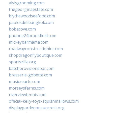
alvisgrooming.com
thegeorginaestate.com
blythewoodseafood.com
paolosdelibangkok.com
bobacove.com
phoone24brookfield.com
mickeybarmama.com
roadwayconstructioninc.com
shopdragonflyboutique.com
sportszilla.org
batchprovisionsbar.com
brasserie-gobette.com
musicrearte.com
morseysfarms.com
riverviewtennis.com
official-kelly-toys-squishmallows.com
displaygardenonsuncrest.org