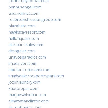
ibsarstudyabroad.com
bennusehgall.com
tsecincinnati.com
roderconstructiongroup.com
plazabatai.com
hawkscayresort.com
hellonquads.com
diarioanimales.com
decogaleri.com
unavozparadios.com
shoes-vert.com
elbotanicopanama.com
shadyoaksrockportrvpark.com
jccoinlaundry.com
kautorepair.com
marjaeswinebar.com
elmazatlanclinton.com
ideacoffeenyc.com