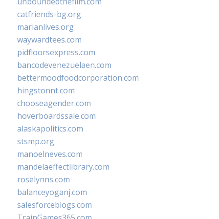
unboundedthefilm.com
catfriends-bg.org
marianlives.org
waywardtees.com
pidfloorsexpress.com
bancodevenezuelaen.com
bettermoodfoodcorporation.com
hingstonnt.com
chooseagender.com
hoverboardssale.com
alaskapolitics.com
stsmp.org
manoelneves.com
mandelaeffectlibrary.com
roselynns.com
balanceyoganj.com
salesforceblogs.com
TrainGames365.com