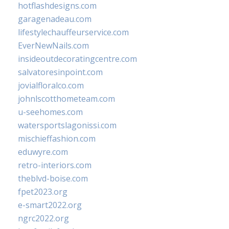
hotflashdesigns.com
garagenadeau.com
lifestylechauffeurservice.com
EverNewNails.com
insideoutdecoratingcentre.com
salvatoresinpoint.com
jovialfloralco.com
johnlscotthometeam.com
u-seehomes.com
watersportslagonissi.com
mischieffashion.com
eduwyre.com
retro-interiors.com
theblvd-boise.com
fpet2023.org
e-smart2022.org
ngrc2022.org