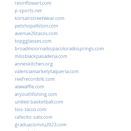
resinflowart.com
p-sports.net
korsairstreetwear.com
petshopallston.com
avenue26tacos.com
topgglasses.com
broadmoornailsspacoloradosprings.com
missblackpasadena.com
anneskitchen.org
valenciamarketytaqueria.com
reefrecordsllc.com
alawaffle.com
aryouthfishing.com
united-basketball.com
tios-tacos.com
cafecito-satx.com
graduacionviu2023.com