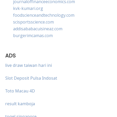
journaloffinanceeconomics.com
kvk-kumari.org
foodscienceandtechnology.com
scisportsscience.com
addisababacuisineaz.com
burgerimcamas.com
ADS
live draw taiwan hari ini
Slot Deposit Pulsa Indosat
Toto Macau 4D
result kamboja
togel singapore