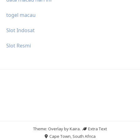
togel macau
Slot Indosat
Slot Resmi
Theme: Overlay by
Kaira
.
Extra Text
Cape Town, South Africa