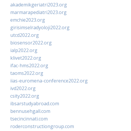
akademikgeriatri2023.org
marmarapediatri2023.org
emchie2023.org
girisimselradyoloji2022.org
utcd2022.org
biosensor2022.org
ialp2022.org
klivet2022.org
ifac-hms2022.org
taoms2022.org
iias-euromena-conference2022.org
ivd2022.org
csity2022.org
ibsarstudyabroad.com
bennusehgall.com
tsecincinnati.com
roderconstructiongroup.com