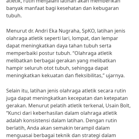
atletik, rutin menjalani latihan akan memberikan
banyak manfaat bagi kesehatan dan kebugaran
tubuh.
Menurut dr. Andri Eka Nugraha, SpKO, latihan jenis
olahraga atletik seperti lari, lompat, dan lempar
dapat meningkatkan daya tahan tubuh serta
memperbaiki postur tubuh. “Olahraga atletik
melibatkan berbagai gerakan yang melibatkan
hampir seluruh otot tubuh, sehingga dapat
meningkatkan kekuatan dan fleksibilitas,” ujarnya.
Selain itu, latihan jenis olahraga atletik secara rutin
juga dapat meningkatkan kecepatan dan ketepatan
gerakan. Menurut pelatih atletik terkenal, Usain Bolt,
“Kunci dari keberhasilan dalam olahraga atletik
adalah konsistensi dalam latihan. Dengan rutin
berlatih, Anda akan semakin terampil dalam
menguasai berbagai teknik dan strategi dalam