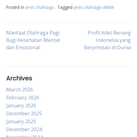
Posted in
Jenis Olahraga
Tagged
jenis olahraga atletik
Post
Manfaat Olahraga Pagi
Profil Atlet Renang
Bagi Kesehatan Mental
Indonesia yang
dan Emosional
Berprestasi di Dunia
navigation
Archives
March 2026
February 2026
January 2026
December 2025
January 2025
December 2024