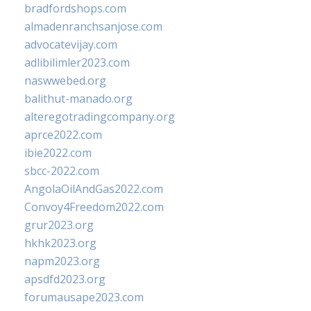
bradfordshops.com
almadenranchsanjose.com
advocatevijay.com
adlibilimler2023.com
naswwebed.org
balithut-manado.org
alteregotradingcompany.org
aprce2022.com
ibie2022.com
sbcc-2022.com
AngolaOilAndGas2022.com
Convoy4Freedom2022.com
grur2023.org
hkhk2023.org
napm2023.org
apsdfd2023.org
forumausape2023.com