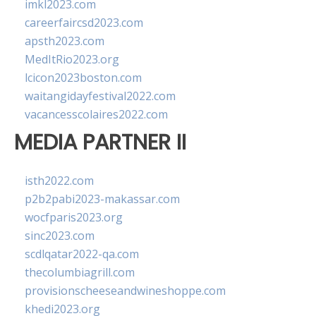
imkl2023.com
careerfaircsd2023.com
apsth2023.com
MedItRio2023.org
lcicon2023boston.com
waitangidayfestival2022.com
vacancesscolaires2022.com
MEDIA PARTNER II
isth2022.com
p2b2pabi2023-makassar.com
wocfparis2023.org
sinc2023.com
scdlqatar2022-qa.com
thecolumbiagrill.com
provisionscheeseandwineshoppe.com
khedi2023.org