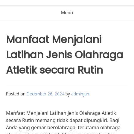
Menu
Manfaat Menjalani
Latihan Jenis Olahraga
Atletik secara Rutin
Posted on
December 26, 2024
by
adminjun
Manfaat Menjalani Latihan Jenis Olahraga Atletik
secara Rutin memang tidak dapat dipungkiri. Bagi
Anda yang gemar berolahraga, terutama olahraga