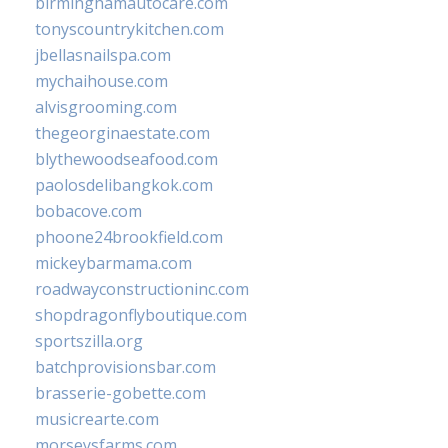
birminghamautocare.com
tonyscountrykitchen.com
jbellasnailspa.com
mychaihouse.com
alvisgrooming.com
thegeorginaestate.com
blythewoodseafood.com
paolosdelibangkok.com
bobacove.com
phoone24brookfield.com
mickeybarmama.com
roadwayconstructioninc.com
shopdragonflyboutique.com
sportszilla.org
batchprovisionsbar.com
brasserie-gobette.com
musicrearte.com
morseysfarms.com