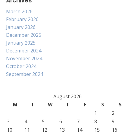
Archives
March 2026
February 2026
January 2026
December 2025
January 2025
December 2024
November 2024
October 2024
September 2024
August 2026
M
T
W
T
F
S
S
1
2
3
4
5
6
7
8
9
10
11
12
13
14
15
16