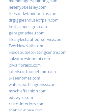
memmingerspainting.com
jeremypbeasley.com
thesandwichdepotcos.com
drgiggleshouseofpain.com
hotflashdesigns.com
garagenadeau.com
lifestylechauffeurservice.com
EverNewNails.com
insideoutdecoratingcentre.com
salvatoresinpoint.com
jovialfloralco.com
johnlscotthometeam.com
u-seehomes.com
watersportslagonissi.com
mischieffashion.com
eduwyre.com
retro-interiors.com
theblvd-boise.com