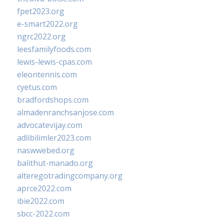
fpet2023.org
e-smart2022.org
ngrc2022.org
leesfamilyfoods.com
lewis-lewis-cpas.com
eleontennis.com
cyetus.com
bradfordshops.com
almadenranchsanjose.com
advocatevijay.com
adlibilimler2023.com
naswwebed.org
balithut-manado.org
alteregotradingcompany.org
aprce2022.com
ibie2022.com
sbcc-2022.com