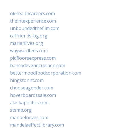
okhealthcareers.com
theintexperience.com
unboundedthefilm.com
catfriends-bg.org
marianlives.org
waywardtees.com
pidfloorsexpress.com
bancodevenezuelaen.com
bettermoodfoodcorporation.com
hingstonnt.com
chooseagender.com
hoverboardssale.com
alaskapolitics.com
stsmp.org
manoelneves.com
mandelaeffectlibrary.com