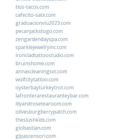
tios-tacos.com
cafecito-satx.com
graduacionviu2023.com
pecanjackstogo.com
zengardendayspa.com
sparklejewelryinc.com
ironcladtattoostudio.com
bruinshome.com
annascleaningsvc.com
wolfcitytattoo.com
oysterbayturkeytrot.com
lafronterarestauranteybar.com
lilyandrosetearoom.com
olivesburgberrypatch.com
theslushkids.com
giobastian.com
glpascensori.com