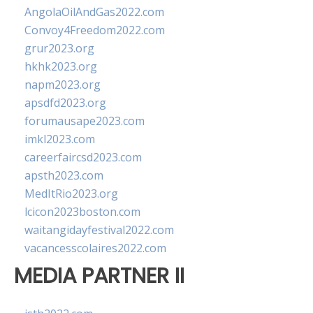
AngolaOilAndGas2022.com
Convoy4Freedom2022.com
grur2023.org
hkhk2023.org
napm2023.org
apsdfd2023.org
forumausape2023.com
imkl2023.com
careerfaircsd2023.com
apsth2023.com
MedItRio2023.org
lcicon2023boston.com
waitangidayfestival2022.com
vacancesscolaires2022.com
MEDIA PARTNER II