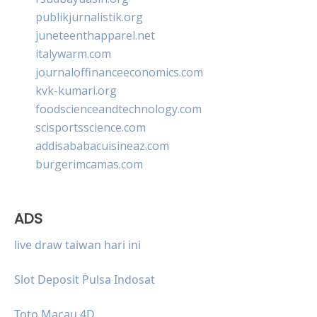
publikjurnalistik.org
juneteenthapparel.net
italywarm.com
journaloffinanceeconomics.com
kvk-kumari.org
foodscienceandtechnology.com
scisportsscience.com
addisababacuisineaz.com
burgerimcamas.com
ADS
live draw taiwan hari ini
Slot Deposit Pulsa Indosat
Toto Macau 4D