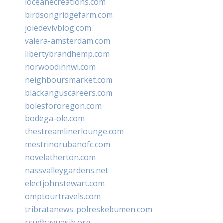
loceanecreations.com
birdsongridgefarm.com
joiedevivblog.com
valera-amsterdam.com
libertybrandhemp.com
norwoodinnwi.com
neighboursmarket.com
blackanguscareers.com
bolesfororegon.com
bodega-ole.com
thestreamlinerlounge.com
mestrinorubanofc.com
novelatherton.com
nassvalleygardens.net
electjohnstewart.com
omptourtravels.com
tribratanews-polreskebumen.com
rsudbayuasih.org