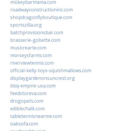
mickeybarmama.com
roadwayconstructioninc.com
shopdragonflyboutique.com
sportszilla.org
batchprovisionsbar.com
brasserie-gobette.com
musicrearte.com
morseysfarms.com
riverviewtennis.com
official-kelly-toys-squishmallows.com
displaygardenonsuncrest.org
bbq-empire-usa.com
feedstoreva.com
drogopets.com
ediblechalk.com
tabletennisnearme.com
oaksofa.com