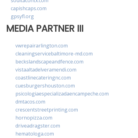
soultacohtx.com
capishcaps.com
gpsyfl.org
MEDIA PARTNER III
vwrepairarlington.com
cleaningservicebaltimore-md.com
beckslandscapeandfence.com
vistaaltadelveramendi.com
coastlinecateringnc.com
cuesburgershouston.com
psicologiaespecializadaencampeche.com
dmtacos.com
crescentstreetprinting.com
hornopizza.com
driveadragster.com
hematologa.com