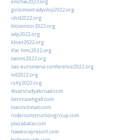
emchie2023.org
girisimselradyoloji2022.org
utcd2022.org
biosensor2022.org
ialp2022.org
klivet2022.org
ifac-hms2022.org
taoms2022.org
iias-euromena-conference2022.org
ivd2022.org
csity2022.org
ibsarstudyabroad.com
bennusehgall.com
tsecincinnati.com
roderconstructiongroup.com
plazabatai.com
hawkscayresort.com
hellonquads.com