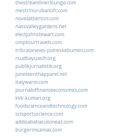
thestreamlinerlounge.com
mestrinorubanofc.com
novelatherton.com
nassvalleygardens.net
electjohnstewart.com
omptourtravels.com
tribratanews-polreskebumen.com
rsudbayuasih.org
publikjurnalistik.org
juneteenthapparel.net
italywarm.com
journaloffinanceeconomics.com
kvk-kumari.org
foodscienceandtechnology.com
scisportsscience.com
addisababacuisineaz.com
burgerimcamas.com