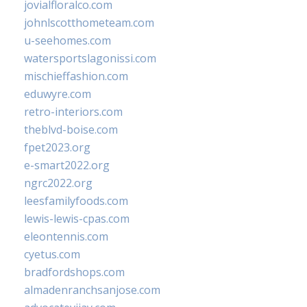
jovialfloralco.com
johnlscotthometeam.com
u-seehomes.com
watersportslagonissi.com
mischieffashion.com
eduwyre.com
retro-interiors.com
theblvd-boise.com
fpet2023.org
e-smart2022.org
ngrc2022.org
leesfamilyfoods.com
lewis-lewis-cpas.com
eleontennis.com
cyetus.com
bradfordshops.com
almadenranchsanjose.com