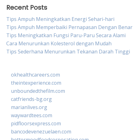
Recent Posts
Tips Ampuh Meningkatkan Energi Sehari-hari
Tips Ampuh Memperbaiki Pernapasan Dengan Benar
Tips Meningkatkan Fungsi Paru-Paru Secara Alami
Cara Menurunkan Kolesterol dengan Mudah
Tips Sederhana Menurunkan Tekanan Darah Tinggi
okhealthcareers.com
theintexperience.com
unboundedthefilm.com
catfriends-bg.org
marianlives.org
waywardtees.com
pidfloorsexpress.com
bancodevenezuelaen.com
bettermoodfoodcorporation.com