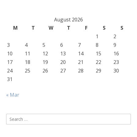
August 2026
M
T
W
T
F
S
S
1
2
3
4
5
6
7
8
9
10
11
12
13
14
15
16
17
18
19
20
21
22
23
24
25
26
27
28
29
30
31
« Mar
Search
for: