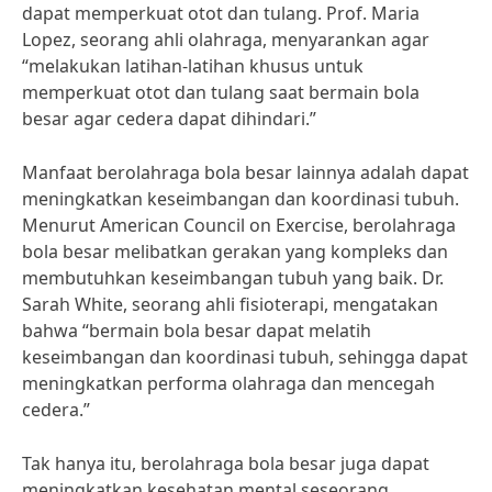
dapat memperkuat otot dan tulang. Prof. Maria
Lopez, seorang ahli olahraga, menyarankan agar
“melakukan latihan-latihan khusus untuk
memperkuat otot dan tulang saat bermain bola
besar agar cedera dapat dihindari.”
Manfaat berolahraga bola besar lainnya adalah dapat
meningkatkan keseimbangan dan koordinasi tubuh.
Menurut American Council on Exercise, berolahraga
bola besar melibatkan gerakan yang kompleks dan
membutuhkan keseimbangan tubuh yang baik. Dr.
Sarah White, seorang ahli fisioterapi, mengatakan
bahwa “bermain bola besar dapat melatih
keseimbangan dan koordinasi tubuh, sehingga dapat
meningkatkan performa olahraga dan mencegah
cedera.”
Tak hanya itu, berolahraga bola besar juga dapat
meningkatkan kesehatan mental seseorang.