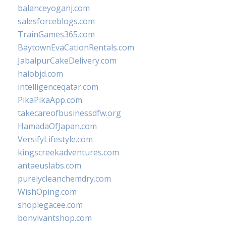
balanceyoganj.com
salesforceblogs.com
TrainGames365.com
BaytownEvaCationRentals.com
JabalpurCakeDelivery.com
halobjd.com
intelligenceqatar.com
PikaPikaApp.com
takecareofbusinessdfw.org
HamadaOfJapan.com
VersifyLifestyle.com
kingscreekadventures.com
antaeuslabs.com
purelycleanchemdry.com
WishOping.com
shoplegacee.com
bonvivantshop.com