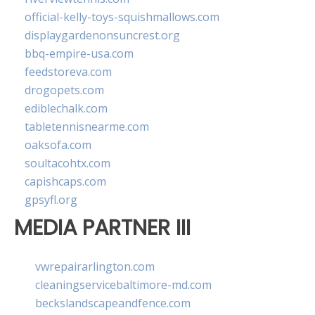
official-kelly-toys-squishmallows.com
displaygardenonsuncrest.org
bbq-empire-usa.com
feedstoreva.com
drogopets.com
ediblechalk.com
tabletennisnearme.com
oaksofa.com
soultacohtx.com
capishcaps.com
gpsyfl.org
MEDIA PARTNER III
vwrepairarlington.com
cleaningservicebaltimore-md.com
beckslandscapeandfence.com