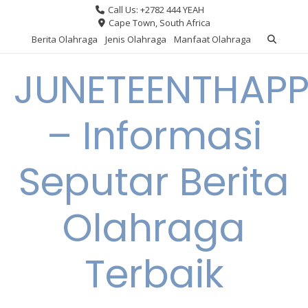
Skip
Call Us: +2782 444 YEAH
to
Cape Town, South Africa
content
Berita Olahraga
Jenis Olahraga
Manfaat Olahraga
JUNETEENTHAPP
– Informasi
Seputar Berita
Olahraga
Terbaik