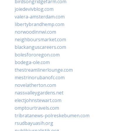
birdsongridgefarm.com
joiedevivblog.com
valera-amsterdam.com
libertybrandhemp.com
norwoodinnwi.com
neighboursmarket.com
blackanguscareers.com
bolesfororegon.com
bodega-ole.com
thestreamlinerlounge.com
mestrinorubanofc.com
novelatherton.com
nassvalleygardens.net
electjohnstewart.com
omptourtravels.com
tribratanews-polreskebumen.com
rsudbayuasih.org
publikjurnalistik.org