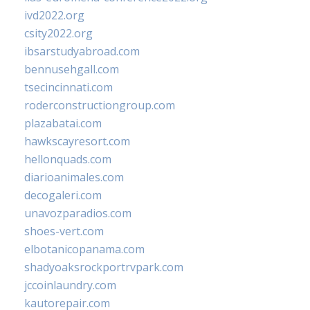
ivd2022.org
csity2022.org
ibsarstudyabroad.com
bennusehgall.com
tsecincinnati.com
roderconstructiongroup.com
plazabatai.com
hawkscayresort.com
hellonquads.com
diarioanimales.com
decogaleri.com
unavozparadios.com
shoes-vert.com
elbotanicopanama.com
shadyoaksrockportrvpark.com
jccoinlaundry.com
kautorepair.com