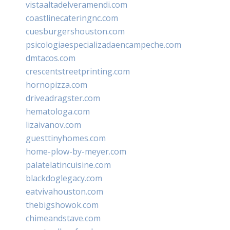
vistaaltadelveramendi.com
coastlinecateringnc.com
cuesburgershouston.com
psicologiaespecializadaencampeche.com
dmtacos.com
crescentstreetprinting.com
hornopizza.com
driveadragster.com
hematologa.com
lizaivanov.com
guesttinyhomes.com
home-plow-by-meyer.com
palatelatincuisine.com
blackdoglegacy.com
eatvivahouston.com
thebigshowok.com
chimeandstave.com