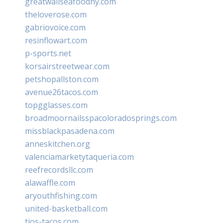
greatwallseafoodny.com
theloverose.com
gabriovoice.com
resinflowart.com
p-sports.net
korsairstreetwear.com
petshopallston.com
avenue26tacos.com
topgglasses.com
broadmoornailsspacoloradosprings.com
missblackpasadena.com
anneskitchen.org
valenciamarketytaqueria.com
reefrecordsllc.com
alawaffle.com
aryouthfishing.com
united-basketball.com
tios-tacos.com