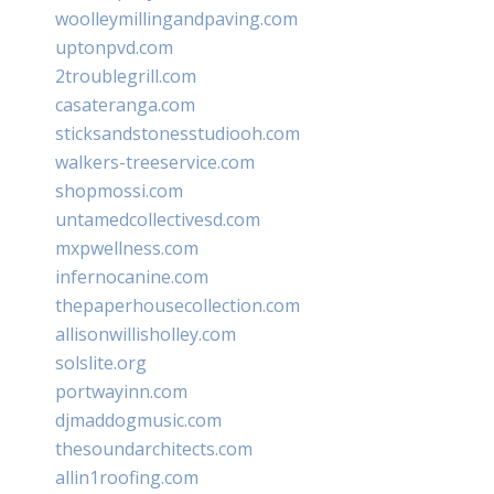
woolleymillingandpaving.com
uptonpvd.com
2troublegrill.com
casateranga.com
sticksandstonesstudiooh.com
walkers-treeservice.com
shopmossi.com
untamedcollectivesd.com
mxpwellness.com
infernocanine.com
thepaperhousecollection.com
allisonwillisholley.com
solslite.org
portwayinn.com
djmaddogmusic.com
thesoundarchitects.com
allin1roofing.com