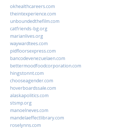
okhealthcareers.com
theintexperience.com
unboundedthefilm.com
catfriends-bg.org
marianlives.org
waywardtees.com
pidfloorsexpress.com
bancodevenezuelaen.com
bettermoodfoodcorporation.com
hingstonnt.com
chooseagender.com
hoverboardssale.com
alaskapolitics.com
stsmp.org
manoelneves.com
mandelaeffectlibrary.com
roselynns.com