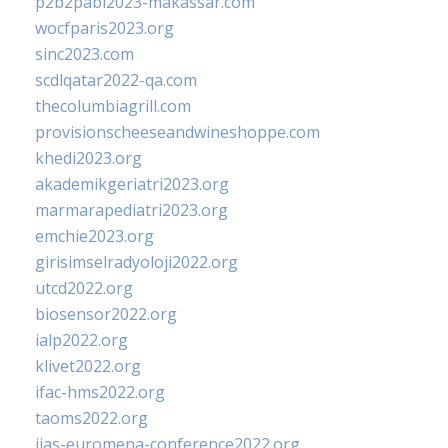
p2b2pabi2023-makassar.com
wocfparis2023.org
sinc2023.com
scdlqatar2022-qa.com
thecolumbiagrill.com
provisionscheeseandwineshoppe.com
khedi2023.org
akademikgeriatri2023.org
marmarapediatri2023.org
emchie2023.org
girisimselradyoloji2022.org
utcd2022.org
biosensor2022.org
ialp2022.org
klivet2022.org
ifac-hms2022.org
taoms2022.org
iias-euromena-conference2022.org