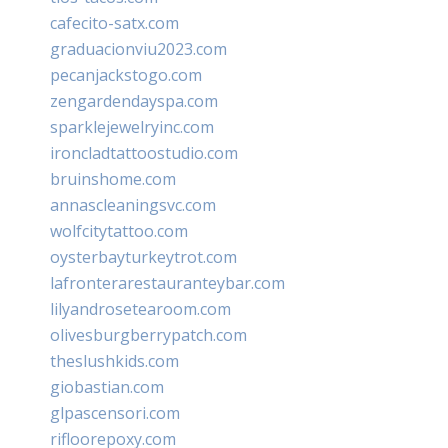
cafecito-satx.com
graduacionviu2023.com
pecanjackstogo.com
zengardendayspa.com
sparklejewelryinc.com
ironcladtattoostudio.com
bruinshome.com
annascleaningsvc.com
wolfcitytattoo.com
oysterbayturkeytrot.com
lafronterarestauranteybar.com
lilyandrosetearoom.com
olivesburgberrypatch.com
theslushkids.com
giobastian.com
glpascensori.com
rifloorepoxy.com