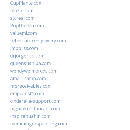
CupPlante.com
mpzin.com
stcreal.com
PopUpFlea.com
valueml.com
rebeccatorresjewelry.com
jmpbliss.com
drjorgerico.com
queensushipa.com
wendyweimerdds.com
ameri-camp.com
hrsreceivables.com
empconst1.com
cinderella-support.com
bigpinkrestaurant.com
inspirehuahin.com
memmingerspainting.com