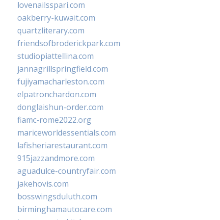
lovenailsspari.com
oakberry-kuwait.com
quartzliterary.com
friendsofbroderickpark.com
studiopiattellina.com
jannagrillspringfield.com
fujiyamacharleston.com
elpatronchardon.com
donglaishun-order.com
fiamc-rome2022.org
mariceworldessentials.com
lafisheriarestaurant.com
915jazzandmore.com
aguadulce-countryfair.com
jakehovis.com
bosswingsduluth.com
birminghamautocare.com