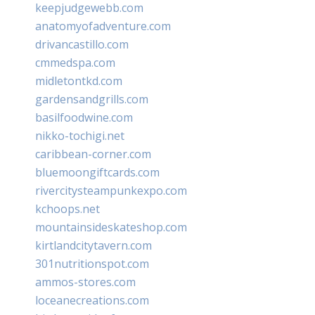
keepjudgewebb.com
anatomyofadventure.com
drivancastillo.com
cmmedspa.com
midletontkd.com
gardensandgrills.com
basilfoodwine.com
nikko-tochigi.net
caribbean-corner.com
bluemoongiftcards.com
rivercitysteampunkexpo.com
kchoops.net
mountainsideskateshop.com
kirtlandcitytavern.com
301nutritionspot.com
ammos-stores.com
loceanecreations.com