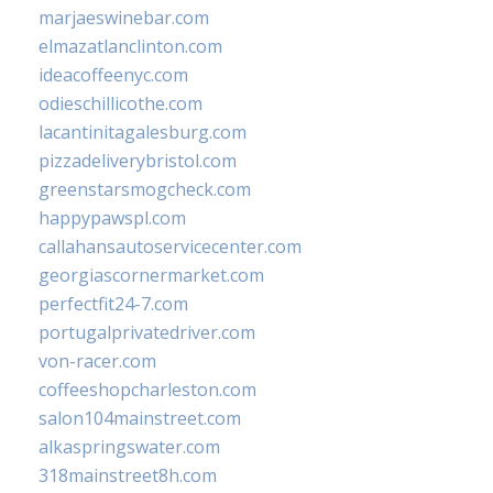
marjaeswinebar.com
elmazatlanclinton.com
ideacoffeenyc.com
odieschillicothe.com
lacantinitagalesburg.com
pizzadeliverybristol.com
greenstarsmogcheck.com
happypawspl.com
callahansautoservicecenter.com
georgiascornermarket.com
perfectfit24-7.com
portugalprivatedriver.com
von-racer.com
coffeeshopcharleston.com
salon104mainstreet.com
alkaspringswater.com
318mainstreet8h.com