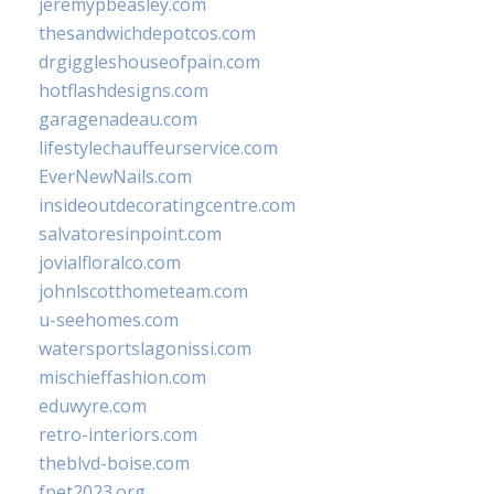
jeremypbeasley.com
thesandwichdepotcos.com
drgiggleshouseofpain.com
hotflashdesigns.com
garagenadeau.com
lifestylechauffeurservice.com
EverNewNails.com
insideoutdecoratingcentre.com
salvatoresinpoint.com
jovialfloralco.com
johnlscotthometeam.com
u-seehomes.com
watersportslagonissi.com
mischieffashion.com
eduwyre.com
retro-interiors.com
theblvd-boise.com
fpet2023.org