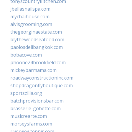
tonyscountrykitchen.com
jbellasnailspa.com
mychaihouse.com
alvisgrooming.com
thegeorginaestate.com
blythewoodseafood.com
paolosdelibangkok.com
bobacove.com
phoone24brookfield.com
mickeybarmama.com
roadwayconstructioninc.com
shopdragonflyboutique.com
sportszilla.org
batchprovisionsbar.com
brasserie-gobette.com
musicrearte.com
morseysfarms.com
riverviewtennis.com